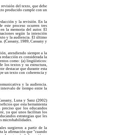
 revisión del texto, que debe
texto producido cumple con un
edacción y la revisión. En la
de este proceso ocurren tres
 en la memoria del autor. El
maciones según la intención
xto y la audiencia. El último
ura. (Cassany, 1989, Cassany y
ción, atendiendo siempre a la
a redacción es considerada la
ntos como: (a) lingüísticos:
e los textos y su estructura,
ante destacar que durante esta
gre un texto con coherencia y
comunicativa y la audiencia.
intervalo de tiempo entre la
e Cassany, Luna y Sanz (2002)
neficios que esta herramienta
es preciso que los educandos
te, ya que unos facilitan los
ducandos estrategias que les
us microhabilidades.
les surgieron a partir de la
lta la afirmación que "cuando