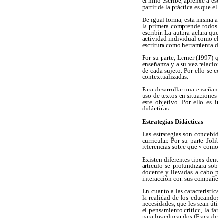
el niño escribe, aprende a esc
partir de la práctica es que 
De igual forma, esta misma a
la primera comprende todos 
escribir. La autora aclara q
actividad individual como el 
escritura como herramienta d
Por su parte, Lerner (1997) q
enseñanza y a su vez relacio
de cada sujeto. Por ello se 
contextualizadas.
Para desarrollar una enseñan
uso de textos en situaciones 
este objetivo. Por ello es 
didácticas.
Estrategias Didácticas
Las estrategias son concebid
curricular. Por su parte Jo
referencias sobre qué y cómo 
Existen diferentes tipos dent
artículo se profundizará so
docente y llevadas a cabo po
interacción con sus compañer
En cuanto a las característi
la realidad de los educandos
necesidades, que les sean úti
el pensamiento crítico, la f
para los educandos (Fraca de