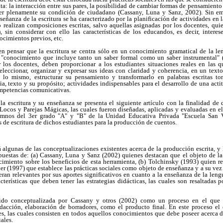
a: la interacción entre sus pares, la posibilidad de cambiar formas de pensamiento y
rcer plenamente su condición de ciudadano (Cassany, Luna y Sanz, 2002). Sin em
nseñanza de la escritura se ha caracterizado por la planificación de actividades en 
 realizan composiciones escritas, salvo aquellas asignadas por los docentes, qui
, sin considerar con ello las características de los educandos, es decir, interese
ocimientos previos, etc.
en pensar que la escritura se centra sólo en un conocimiento gramatical de la le
 "conocimiento que incluye tanto un saber formal como un saber instrumental" (p
or los docentes, deben proporcionar a los estudiantes situaciones reales en las 
seleccionar, organizar y expresar sus ideas con claridad y coherencia, en un tex
 lo mismo, estructurar su pensamiento y transformarlo en palabras escritas t
ia, texto y su propósito; actividades indispensables para el desarrollo de una actit
ompetencias comunicativas.
la escritura y su enseñanza se presenta el siguiente artículo con la finalidad de 
 Locos y Parejas Mágicas, las cuales fueron diseñadas, aplicadas y evaluadas en 
umnos del 3er grado "A" y "B" de la Unidad Educativa Privada "Escuela San V
 de escritura de dichos estudiantes para la producción de cuentos.
á algunas de las conceptualizaciones existentes acerca de la producción escrita, y l
puestas de: (a) Cassany, Luna y Sanz (2002) quienes destacan que el objeto de la 
imiento sobre los beneficios de esta herramienta, (b) Tolchinsky (1993) quien res
ner (1997) que establece las prácticas sociales como objeto de enseñanza y a su vez
ran relevantes por sus aportes significativos en cuanto a la enseñanza de la lengua
acterísticas que deben tener las estrategias didácticas, las cuales son resaltadas 
sido conceptualizada por Cassany y otros (2002) como un proceso en el que s
redacción, elaboración de borradores, como el producto final. En este proceso el 
s, las cuales consisten en todos aquellos conocimientos que debe poseer acerca de
ales.