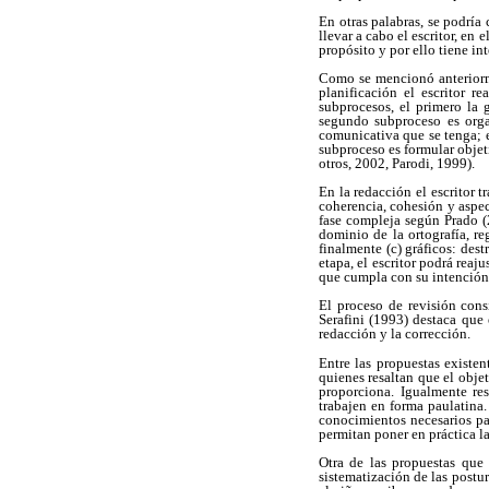
En otras palabras, se podría
llevar a cabo el escritor, e
propósito y por ello tiene i
Como se mencionó anteriormen
planificación el escritor r
subprocesos, el primero la 
segundo subproceso es orga
comunicativa que se tenga; e
subproceso es formular objeti
otros, 2002, Parodi, 1999).
En la redacción el escritor 
coherencia, cohesión y aspec
fase compleja según Prado (
dominio de la ortografía, re
finalmente (c) gráficos: dest
etapa, el escritor podrá rea
que cumpla con su intención
El proceso de revisión cons
Serafini (1993) destaca que
redacción y la corrección.
Entre las propuestas existen
quienes resaltan que el obje
proporciona. Igualmente res
trabajen en forma paulatina.
conocimientos necesarios pa
permitan poner en práctica la
Otra de las propuestas que 
sistematización de las postu