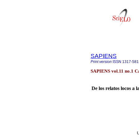
SAPIENS
Print version
ISSN
1317-581
SAPIENS vol.11 no.1 C
De los relatos locos
a l
U