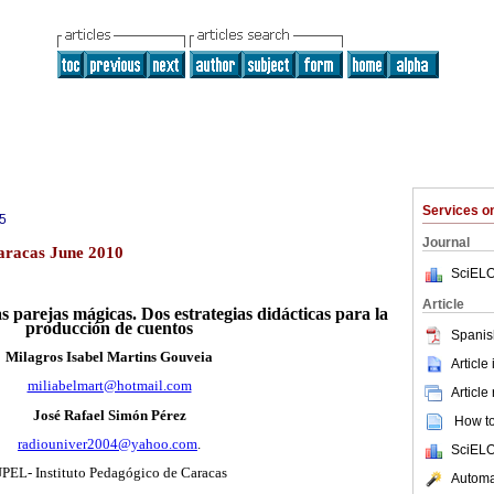
Services 
5
Journal
aracas June 2010
SciELO
Article
as parejas mágicas.
Dos estrategias didácticas
para la
producción de cuentos
Spanis
Milagros Isabel Martins Gouveia
Article
miliabelmart@hotmail.com
Article
José Rafael Simón Pérez
How to 
radiouniver2004@yahoo.com
.
SciELO
PEL- Instituto Pedagógico de Caracas
Automat