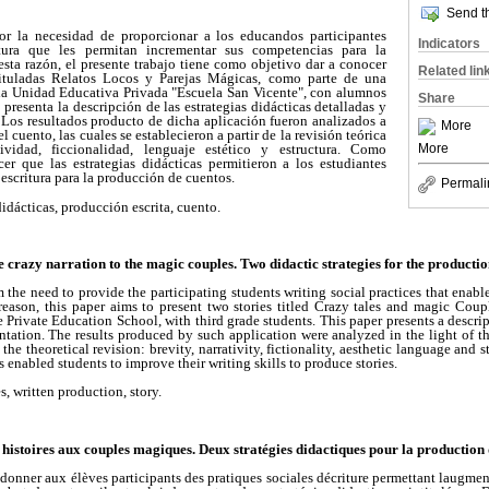
Send th
por la necesidad de proporcionar a los educandos participantes
Indicators
itura que les permitan incrementar sus competencias para la
sta razón, el presente trabajo tiene como objetivo dar a conocer
Related lin
 tituladas Relatos Locos y Parejas Mágicas, como parte de una
 la Unidad Educativa Privada "Escuela San Vicente", con alumnos
Share
o presenta la descripción de las estrategias didácticas detalladas y
 Los resultados producto de dicha aplicación fueron analizados a
More
del cuento, las cuales se establecieron a partir de la revisión teórica
More
tividad, ficcionalidad, lenguaje estético y estructura. Como
er que las estrategias didácticas permitieron a los estudiantes
escritura para la producción de cuentos.
Permali
didácticas, producción escrita, cuento.
 crazy narration to the magic couples.
Two didactic strategies for the production
 the need to provide the participating students writing social practices that enable
 reason, this paper aims to present two stories titled Crazy tales and magic Coup
 Private Education School, with third grade students. This paper presents a descrip
ntation. The results produced by such application were analyzed in the light of the 
he theoretical revision: brevity, narrativity, fictionality, aesthetic language and s
s enabled students to improve their writing skills to produce stories.
s, written production, story.
s histoires aux couples magiques. Deux stratégies didactiques pour la production 
 donner aux élèves participants des pratiques sociales décriture permettant laugm