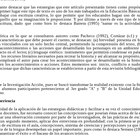
rtante destacar que las estrategias que este artículo presentarán tienen como propó
primer lugar este tipo de texto es uno de los más trabajados en la Educación Básica
abajar con escritura creativa, lo que permite que los educandos hagan uso de 
uello que su imaginación le proporcione. Y por último a través de este tipo de te
scritura, dado que como bien lo destaca Barrera (1995) "narrar es la activi
órica en la que se consultaron autores como Pacheco (1992), Cortázar (s.f.) y
 características que debe poseer el cuento, se destacan: (a) brevedad: presenta en 
 vinculados con un solo hecho central, permitiendo la comprensión del texto, (b
s acontecimientos o las acciones que desarrollarán los personajes en un ambiente 
to en el lector, (c) lenguaje estético: instrumento que permitirá condensar en pala
o los recursos literarios necesarios para recrear la historia y así alcanzar su propósit
empleará el autor para crear los acontecimientos que se desarrollarán en la histor
 los acontecimientos o acciones. Estos momentos son: inicio, conflicto o nudo
ionar que dichas características se establecieron a partir de esta revisión bibliográ
la Investigación Acción, pues se buscó transformar la realidad existente con la fi
s alumnos participantes pertenecieron al 3er grado "A" y "B" de la Unidad Edu
so.
periencia
idad de la aplicación de las estrategias didácticas y facilitar a su vez el conocimie
as docentes, fue necesario conocer las concepciones que poseían éstas acerca de la es
r una observación constante por parte de la investigadora, de las prácticas de escr
n un segundo momento, aplicar dos entrevistas en profundidad; con la primera se p
s de escritura en el aula, concepciones, sistema de creencias y percepciones ya que
za de la lengua desempeñan un papel importante, pues como lo destaca Serrano (19
rantizar el éxito o el fracaso de los avances teóricos.