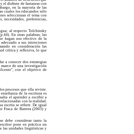
 el disfrute de fantasear con
bargo, en la mayoría de las
las cuales los educandos sólo
enes seleccionan el tema con
s, necesidades, preferencias,
ngua; al respecto Tolchinsky
.44). En otras palabras, las
que hagan uso efectivo de la
to adecuado a sus intenciones
omando en consideración las
ud crítica y reflexiva, lo que
dar a conocer dos estrategias
el marco de una investigación
icente", con el objetivo de
os procesos que ella reviste.
enseñanza de la escritura es
alta el aprender a escribir a
 relacionadas con la realidad.
 escrita se refiere. De igual
por Fraca de Barrera (2003) y
e debe considerar tanto la
escritor pone en práctica un
 las unidades lingüísticas y