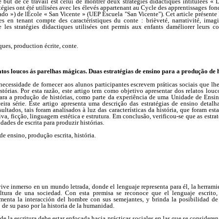
 but de ce travail est celui de montrer deux stratégies didactiques intitulées « D
tégies ont été utilisées avec les élevés appartenant au Cycle des apprentissages f
grado ») de lÉcole « San Vicente » (UEP Escuela "San Vicente"). Cet article présente l
es en tenant compte des caractéristiques du conte : brièveté, narrativité, imagi
e les stratégies didactiques utilisées ont permis aux enfants daméliorer leurs c
ques, production écrite, conte.
atos loucos ás parelhas mágicas. Duas estratégias de ensino para a produção de h
necessidade de fornecer aos alunos participantes escrevem práticas sociais que l
stórias. Por esta razão, este artigo tem como objetivo apresentar dos relatos lo
para a produção de histórias, como parte da experiência de uma Unidade de Ensin
eira série. Este artigo apresenta uma descrição das estratégias de ensino deta
ultados, tais foram analisados à luz das características da história, que foram esta
tiva, ficção, linguagem estética e estrutura. Em conclusão, verificou-se que as estra
dades de escrita para produzir histórias.
 de ensino, produção escrita, história.
ive inmerso en un mundo letrada, donde el lenguaje representa para él, la herram
ultura de una sociedad. Con esta premisa se reconoce que el lenguaje escrito,
enta la interacción del hombre con sus semejantes, y brinda la posibilidad de
de su paso por la historia de la humanidad.
de la escritura debe estar enfocada hacia prácticas sociales en las que se considere