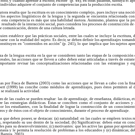
ribir, y cuando aprende a escribir, escribe" (p. 44); en otras palabras, subraya el ap
el individuo adquiere el conjunto de competencias para la producción escrita.
utora resalta que la escritura es un conocimiento complejo, pues incluye una noció
los aspectos lingüísticos de la lengua y la segunda se encuentra relacionada con
ue esta competencia es más que una habilidad motora. Asimismo, plantea que la pr
resultado de la interacción social, pues considera los procesos de construcción de 
e comunicación, dentro de una cultura letrada.
uien establece que las prácticas sociales, entre las cuales se incluye la escritura,
narse con la realidad del sujeto. Es decir, se deben definir los aprendizajes tomand
constituyen en "contenidos en acción" (p. 241), lo que implica que los sujetos apr
za de la lengua escrita en la que se consideren tanto las etapas de la composición 
reales, las acciones que se lleven a cabo deben estar articuladas a través de estrate
importante revisar las conceptualizaciones relacionadas con las estrategias y esp
as por Fraca de Barrera (2003) como las acciones que se llevan a cabo con la fin
libert (1999) las concibe como módulos de aprendizajes, pues éstos permiten al
se realizará la actividad.
ro de las cuales se pueden resaltar: las de aprendizaje, de enseñanza, didácticas, e
bre las estrategias didácticas. Éstas se conciben como el conjunto de acciones y 
r los estudiantes, con la finalidad de lograr la construcción de un conocimiento
os y de éstos con el objeto de conocimiento, durante el proceso de aprendizaje.
cas que deben poseer, se destacan: (a) naturalidad: en las cuales se empleen textos 
, respetando su uso dentro de la sociedad; (b) Significativas: deben estar en con
les para su desenvolvimiento; (c) motivantes: que les active las ganas por aprender;
antasía y le permita la resolución de problemas a los educandos y (e) dinámicas; deb
 Barrera, 2003).