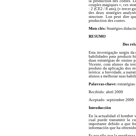
la production des contes. Le
couples magiques »; ces stra
: 2 (CE2 / 8 ans), (« tercer 
des deux stratégies analysé
structure. Lon peut dire qu
production des contes.
Mots clés:
Stratégies didacti
RESUMO
Dos rel
Esta investigação surgiu da 
habilidades para produzir hi
duas estratégias de ensino 
Vicente, com alunos da terc
produto da aplicação dos res
teórica: a brevidade, a narra
alunos a melhorar suas habili
Palavras-chave:
estratégias
Recibido: abril 2009
Aceptado: septiembre 2009
Introducción
En la actualidad el hombre v
cual puede transmitir la c
importante debido a que fom
información que ha obtenido 
Es por ello que la enseñanza 