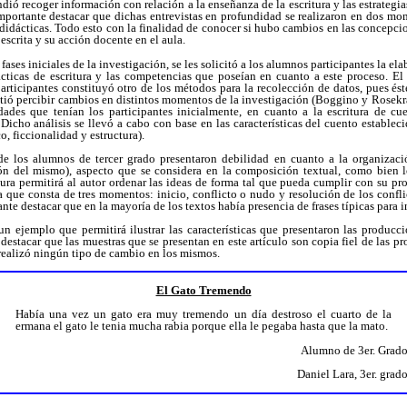
dió recoger información con relación a la enseñanza de la escritura y las estrategia
mportante destacar que dichas entrevistas en profundidad se realizaron en dos mom
s didácticas. Todo esto con la finalidad de conocer si hubo cambios en las concepci
escrita y su acción docente en el aula.
 fases iniciales de la investigación, se les solicitó a los alumnos participantes la el
ácticas de escritura y las competencias que poseían en cuanto a este proceso. El 
articipantes constituyó otro de los métodos para la recolección de datos, pues ést
ió percibir cambios en distintos momentos de la investigación (Boggino y Rosekra
dades que tenían los participantes inicialmente, en cuanto a la escritura de cu
Dicho análisis se llevó a cabo con base en las características del cuento establec
o, ficcionalidad y estructura).
de los alumnos de tercer grado presentaron debilidad en cuanto a la organizac
ción del mismo), aspecto que se considera en la composición textual, como bien l
tura permitirá al autor ordenar las ideas de forma tal que pueda cumplir con su pr
 que consta de tres momentos: inicio, conflicto o nudo y resolución de los confl
te destacar que en la mayoría de los textos había presencia de frases típicas para in
n ejemplo que permitirá ilustrar las características que presentaron las produccio
destacar que las muestras que se presentan en este artículo son copia fiel de las pr
realizó ningún tipo de cambio en los mismos.
El Gato Tremendo
Había una vez un gato era muy tremendo un día destroso el cuarto de la
ermana el gato le tenia mucha rabia porque ella le pegaba hasta que la mato.
Alumno de 3er. Grado
Daniel Lara, 3er. grad