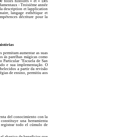
e folles histoires » et « Des
ondamentaux - Troisième année
a description et lapplication
naire, langage esthétique et
ompétences décriture pour la
istórias
hes permitam aumentar as suas
ucos ás parelhas mágicas como
o Particular "Escuela de San
lhado e sua implementação. O
belecidos a partir da revisão
tégias de ensino, permitiu aos
ienta del conocimiento con la
 constituye una herramienta
 registrar todo el cúmulo de
n el abanico de beneficios que