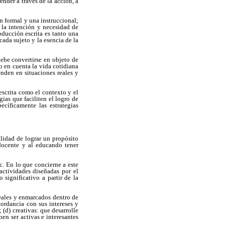
render a través de la acción, a
n formal y una instruccional;
 la intención y necesidad de
oducción escrita es tanto una
cada sujeto y la esencia de la
 debe convertirse en objeto de
o en cuenta la vida cotidiana
enden en situaciones reales y
escrita como el contexto y el
gias que faciliten el logro de
ecíficamente las estrategias
alidad de lograr un propósito
 docente y al educando tener
tc. En lo que concierne a este
actividades diseñadas por el
 significativo a partir de la
reales y enmarcados dentro de
cordancia con sus intereses y
 (d) creativas: que desarrolle
en ser activas e interesantes