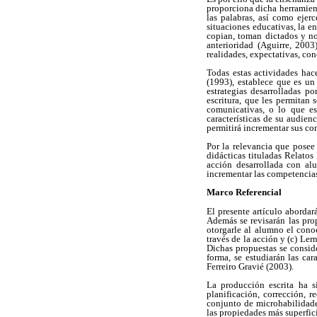
proporciona dicha herramient
las palabras, así como eje
situaciones educativas, la e
copian, toman dictados y no
anterioridad (Aguirre, 2003)
realidades, expectativas, con
Todas estas actividades hac
(1993), establece que es un
estrategias desarrolladas p
escritura, que les permitan 
comunicativas, o lo que es
características de su audienc
permitirá incrementar sus c
Por la relevancia que posee 
didácticas tituladas Relatos
acción desarrollada con al
incrementar las competencias
Marco Referencial
El presente artículo abordar
Además se revisarán las pro
otorgarle al alumno el conoc
través de la acción y (c) Ler
Dichas propuestas se conside
forma, se estudiarán las car
Ferreiro Gravié (2003).
La producción escrita ha 
planificación, corrección, 
conjunto de microhabilidade
las propiedades más superfici