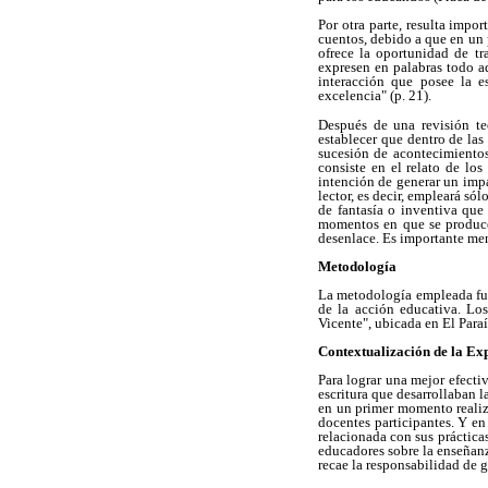
Por otra parte, resulta impo
cuentos, debido a que en un 
ofrece la oportunidad de tr
expresen en palabras todo aq
interacción que posee la e
excelencia" (p. 21).
Después de una revisión te
establecer que dentro de las
sucesión de acontecimientos
consiste en el relato de lo
intención de generar un impac
lector, es decir, empleará sól
de fantasía o inventiva que 
momentos en que se producen
desenlace. Es importante menc
Metodología
La metodología empleada fue 
de la acción educativa. Lo
Vicente", ubicada en El Paraí
Contextualización de la Ex
Para lograr una mejor efectiv
escritura que desarrollaban l
en un primer momento realiza
docentes participantes. Y e
relacionada con sus práctica
educadores sobre la enseñan
recae la responsabilidad de ga