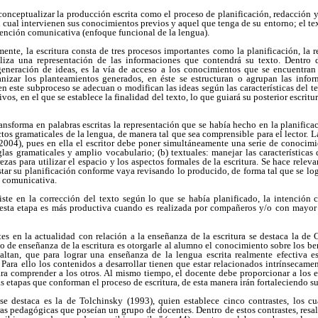
 conceptualizar la producción escrita como el proceso de planificación, redacción y
n el cual intervienen sus conocimientos previos y aquel que tenga de su entorno; el 
ntención comunicativa (enfoque funcional de la lengua).
te, la escritura consta de tres procesos importantes como la planificación, la r
ealiza una representación de las informaciones que contendrá su texto. Dentro 
generación de ideas, es la vía de acceso a los conocimientos que se encuentran
nizar los planteamientos generados, en éste se estructuran o agrupan las infor
n este subproceso se adecuan o modifican las ideas según las características del te
vos, en el que se establece la finalidad del texto, lo que guiará su posterior escrit
transforma en palabras escritas la representación que se había hecho en la planifica
tos gramaticales de la lengua, de manera tal que sea comprensible para el lector. L
2004), pues en ella el escritor debe poner simultáneamente una serie de conocimie
glas gramaticales y amplio vocabulario; (b) textuales: manejar las características d
rezas para utilizar el espacio y los aspectos formales de la escritura. Se hace relev
justar su planificación conforme vaya revisando lo producido, de forma tal que se lo
 comunicativa.
iste en la corrección del texto según lo que se había planificado, la intención 
 esta etapa es más productiva cuando es realizada por compañeros y/o con mayor 
tes en la actualidad con relación a la enseñanza de la escritura se destaca la d
to de enseñanza de la escritura es otorgarle al alumno el conocimiento sobre los be
altan, que para lograr una enseñanza de la lengua escrita realmente efectiva 
 Para ello los contenidos a desarrollar tienen que estar relacionados intrínsecamen
ra comprender a los otros. Al mismo tiempo, el docente debe proporcionar a los e
s etapas que conforman el proceso de escritura, de esta manera irán fortaleciendo s
se destaca es la de Tolchinsky (1993), quien establece cinco contrastes, los cua
ras pedagógicas que poseían un grupo de docentes. Dentro de estos contrastes, resa