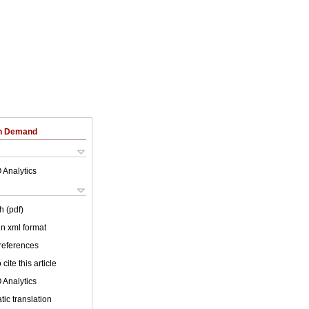
on Demand
 Analytics
h (pdf)
 in xml format
 references
cite this article
 Analytics
ic translation