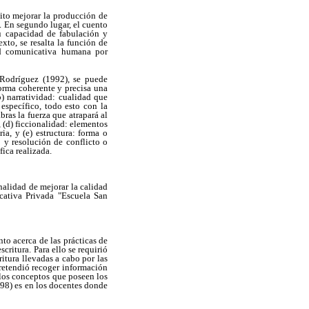
sito mejorar la producción de
. En segundo lugar, el cuento
su capacidad de fabulación y
xto, se resalta la función de
dad comunicativa humana por
 Rodríguez (1992), se puede
forma coherente y precisa una
) narratividad: cualidad que
específico, todo esto con la
bras la fuerza que atrapará al
o, (d) ficcionalidad: elementos
ia, y (e) estructura: forma o
 y resolución de conflicto o
fica realizada.
nalidad de mejorar la calidad
cativa Privada "Escuela San
nto acerca de las prácticas de
critura. Para ello se requirió
itura llevadas a cabo por las
retendió recoger información
 los conceptos que poseen los
98) es en los docentes donde