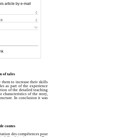
is article by e-mail
ks
nk
 of tales
 them to increase their skills
les as part of the experience
tion of the detailed teaching
characteristics of the story,
tructure. In conclusion it was
de contes
entation des compétences pour