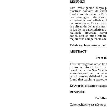
RESUMEN
Esta investigación surgió 
prácticas sociales de escr
producción de cuentos. Por e
dos estrategias didácticas
experiencia desarrollada en
de tercer grado. Este artícul
la aplicación de las mismas.
la luz de las características 
realizada: brevedad, narra
conclusión se pudo establec
mejorar sus competencias de 
Palabras clave:
estrategias 
ABSTRACT
From the
This investigation arose from
to produce stories. For this
developed at the San Vicente
strategies and their impleme
which were established from t
found that teaching strategie
Keywords:
didactic strategie
RESUMÉE
De folle
Cette recherche est née pour