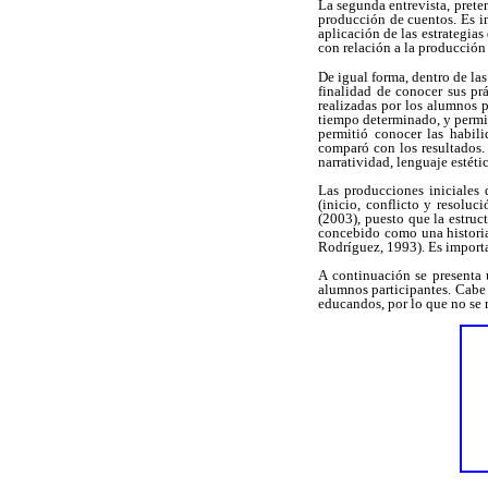
La segunda entrevista, preten
producción de cuentos. Es i
aplicación de las estrategia
con relación a la producción 
De igual forma, dentro de las
finalidad de conocer sus pr
realizadas por los alumnos p
tiempo determinado, y permit
permitió conocer las habili
comparó con los resultados. 
narratividad, lenguaje estétic
Las producciones iniciales 
(inicio, conflicto y resolu
(2003), puesto que la estruc
concebido como una historia
Rodríguez, 1993). Es importan
A continuación se presenta u
alumnos participantes. Cabe 
educandos, por lo que no se 