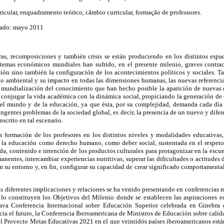
rricular, enquadramento teórico, câmbio curricular, formação de professores.
tado: mayo 2011
ras, recomposiciones y también crisis se están produciendo en los distintos espac
temas económicos mundiales han sufrido, en el presente milenio, graves contra
ción sino también la configuración de los acontecimientos políticos y sociales. T
o ambiental y su impacto en todas las dimensiones humanas, las nuevas referencias
 mundialización del conocimiento que han hecho posible la aparición de nuevas dis
e conjugar la vida académica con la dinámica social, propiciando la generación de
el mundo y de la educación, ya que ésta, por su complejidad, demanda cada día 
ingentes problemas de la sociedad global, es decir, la presencia de un nuevo y dife
scrito en tal escenario.
a formación de los profesores en los distintos niveles y modalidades educativas, 
 la educación como derecho humano, como deber social, sustentada en el respeto a
a, contenido e intención de los productos culturales para protagonizar en la esc
nentes, intercambiar experiencias nutritivas, superar las dificultades o actitudes 
n su entorno y, en fin, configurar su capacidad de crear significado comportamental 
s diferentes implicaciones y relaciones se ha venido presentando en conferencias
 lo constituyen los Objetivos del Milenio donde se establecen las aspiraciones e
va Conferencia Internacional sobre Educación Superior celebrada en Ginebra
ia el futuro, la Conferencia Iberoamericana de Ministros de Educación sobre calid
el Proyecto Metas Educativas 2021 en el que veintidós países iberoamericanos est