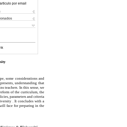
articulo por email
s
cionados
nk
sity
cope, some considerations and
epresents, understanding that
ns teachers. In this sense, we
reform of the curriculum, the
cies, parameters and criteria
versity . It concludes with a
ill face for preparing in the