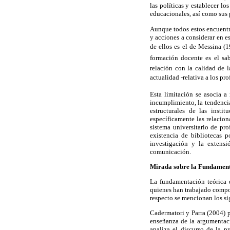
las políticas y establecer lo
educacionales, así como sus 
Aunque todos estos encuentro
y acciones a considerar en es
de ellos es el de Messina (
formación docente es el sab
relación con la calidad de 
actualidad -relativa a los pr
Esta limitación se asocia a 
incumplimiento, la tendenci
estructurales de las instit
específicamente las relacion
sistema universitario de pr
existencia de bibliotecas 
investigación y la extensi
comunicación.
Mirada sobre la Fundament
La fundamentación teórica d
quienes han trabajado compone
respecto se mencionan los si
Cadermatori y Parra (2004) p
enseñanza de la argumentaci
analiza el discurso de la 