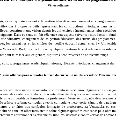
es référents théoriques de la gestion éducative, les cursus et les programmes aca
Vénézuélienne
offrir, a ceux qui sintéressent à la gestion éducative, aux cursus et aux programme
réflexions à propos le défis représentant les constructions théoriques dans les
lles-ci constituent une vision depuis les universités vénézuéliennes, plus spécifiq
seignants. Dans ce sens, on fait référence aux aspects suivants : introduction, fon
héorie éducative, changement de las gestion éducative, des cursus, des programmes
ques, les paramètres et les critères du modèle éducatif actuel chez l « Univers
u Venezuela. Bref, on conclut avec quelques questions faisant référence au rôle tran
nter pour faire face aux exigences, ruptures et controverses de nouveaux temps.
e, cursus, programmes académiques, reforme, référents théoriques, changement des
Alguns olhadas para o quadro teórico do currículo na Universidade Venezuelan
erecer aos interessados no assunto do currículo universitário, algumas consideraçõe
processo de câmbio curricular, com o entendimento de que eles representam uma vis
r de uma universidade formadora de professores. Neste sentido, nós descrevemos a 
o teórica e reforma curricular, a teoria curricular e meta-teoria, câmbio de paradig
âmetros e critérios nos currículos formação de professores, na Venezuela, eo c
nclui-se com um olhar mais atento sobre algumas questões colocadas pela obra tr
rentar para corresponder às exigências, rupturas, desafios e controvérsias dos novos