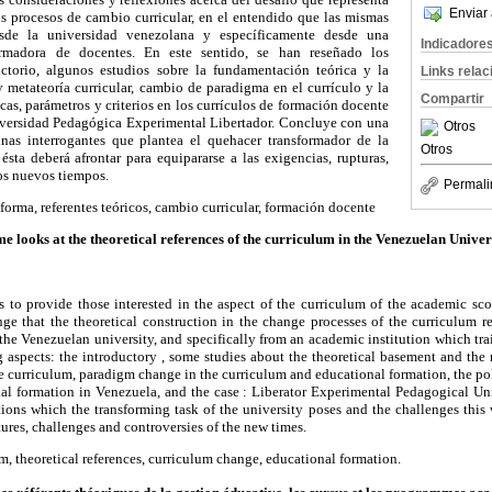
Enviar 
os procesos de cambio curricular, en el entendido que las mismas
sde la universidad venezolana y específicamente desde una
Indicadore
formadora de docentes. En este sentido, se han reseñado los
uctorio, algunos estudios sobre la fundamentación teórica y la
Links rela
 y metateoría curricular, cambio de paradigma en el currículo y la
Compartir
cas, parámetros y criterios en los currículos de formación docente
iversidad Pedagógica Experimental Libertador. Concluye con una
Otros
unas interrogantes que plantea el quehacer transformador de la
Otros
ésta deberá afrontar para equipararse a las exigencias, rupturas,
los nuevos tiempos.
Permali
reforma, referentes teóricos, cambio curricular, formación docente
e looks at the theoretical references of the curriculum in the Venezuelan Univer
is to provide those interested in the aspect of the curriculum of the academic s
nge that the theoretical construction in the change processes of the curriculum r
the Venezuelan university, and specifically from an academic institution which trai
 aspects: the introductory , some studies about the theoretical basement and the 
e curriculum, paradigm change in the curriculum and educational formation, the poli
nal formation in Venezuela, and the case : Liberator Experimental Pedagogical Uni
ons which the transforming task of the university poses and the challenges this w
tures, challenges and controversies of the new times.
rm, theoretical references, curriculum change, educational formation.