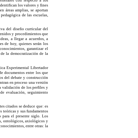
generales con respecto a los
dentifican los valores y fines
en áreas amplias, se aportan
 pedagógica de las escuelas,
iva del diseño curricular del
ntenidos y procedimientos que
deas, a llegar a acuerdos, a
es de hoy, quienes serán los
conocimientos, garantizar el
o de la democratización de la
gica Experimental Libertador
 de documentos entre los que
tos del debate y construcción
entran en proceso una versión
a validación de los perfiles y
 de evaluación, seguimiento
tes citados se deduce que: es
es teóricas y sus fundamentos
 para el presente siglo. Los
, ontológicos, axiológicos y
conocimientos, entre otras: la