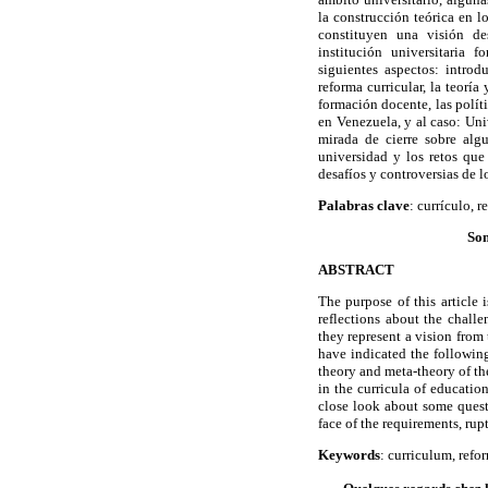
la construcción teórica en l
constituyen una visión de
institución universitaria 
siguientes aspectos: introd
reforma curricular, la teoría
formación docente, las políti
en Venezuela, y al caso: Un
mirada de cierre sobre alg
universidad y los retos que 
desafíos y controversias de 
Palabras clave
: currículo, 
Som
ABSTRACT
The purpose of this article 
reflections about the challe
they represent a vision from 
have indicated the following
theory and meta-theory of th
in the curricula of educatio
close look about some questi
face of the requirements, rup
Keywords
: curriculum, refo