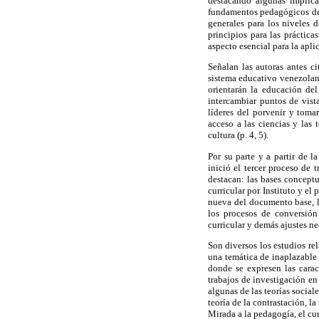
destacando algunas implicac
fundamentos pedagógicos del c
generales para los niveles 
principios para las práctic
aspecto esencial para la apli
Señalan las autoras antes ci
sistema educativo venezolano
orientarán la educación del
intercambiar puntos de vist
líderes del porvenir y toma
acceso a las ciencias y las 
cultura (p. 4, 5).
Por su parte y a partir de 
inició el tercer proceso de
destacan: las bases conceptu
curricular por Instituto y e
nueva del documento base, los
los procesos de conversión
curricular y demás ajustes ne
Son diversos los estudios re
una temática de inaplazable 
donde se expresen las carac
trabajos de investigación e
algunas de las teorías social
teoría de la contrastación, l
Mirada a la pedagogía, el cu