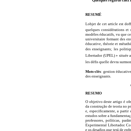
Quelques regards chez l
RESUMÉ
Lobjet de cet article est d
quelques considérations et 
modèles éducatifs, vu que ce
universitaire formant des en
éducative, théorie et métat
des enseignants; les politi
Libertador (UPEL) » située a
les défis quelle devra surmo
Mots-clés
: gestion éducativ
des enseignants.
RESUMO
O objetivo deste artigo é of
da construção de teoria no 
e, especificamente, a parti
estudos sobre a fundamentaçã
professores, políticas, par
Experimental Libertador. Co
e os desafios que terá de enf