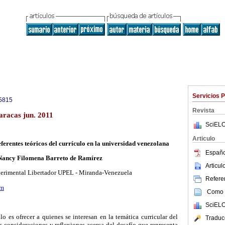
Servicios 
5815
Revista
racas jun. 2011
SciELO
Articulo
ferentes teóricos del currículo en la universidad venezolana
Españo
Nancy Filomena Barreto de Ramírez
Articu
erimental Libertador UPEL - Miranda-Venezuela
Referen
om
Como c
SciELO
lo es ofrecer a quienes se interesan en la temática curricular del
Traduc
s consideraciones y reflexiones acerca del desafío que representa