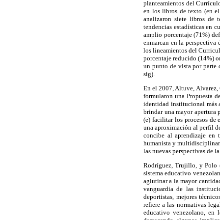
planteamientos del Currícul
en los libros de texto (en e
analizaron siete libros de
tendencias estadísticas en c
amplio porcentaje (71%) def
enmarcan en la perspectiva de
los lineamientos del Curricu
porcentaje reducido (14%) om
un punto de vista por parte 
sig).
En el 2007, Altuve, Alvarez,
formularon una Propuesta de
identidad institucional más 
brindar una mayor apertura p
(e) facilitar los procesos d
una aproximación al perfil d
concibe al aprendizaje en t
humanista y multidisciplinari
las nuevas perspectivas de la
Rodríguez, Trujillo, y Polo 
sistema educativo venezolano
aglutinar a la mayor cantida
vanguardia de las instituc
deportistas, mejores técnico
refiere a las normativas leg
educativo venezolano, en l