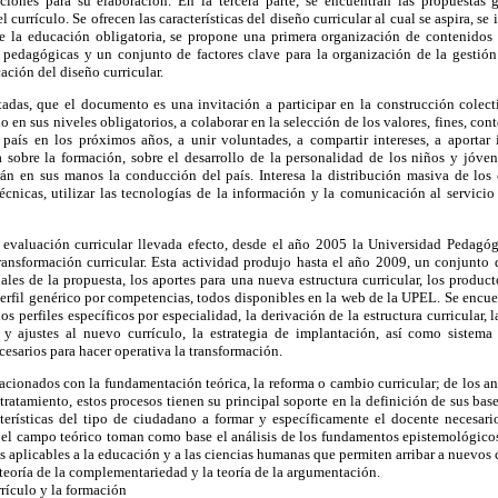
iones para su elaboración. En la tercera parte, se encuentran las propuestas 
urrículo. Se ofrecen las características del diseño curricular al cual se aspira, se i
de la educación obligatoria, se propone una primera organización de contenidos 
as pedagógicas y un conjunto de factores clave para la organización de la gestión
cación del diseño curricular.
tadas, que el documento es una invitación a participar en la construcción colect
 en sus niveles obligatorios, a colaborar en la selección de los valores, fines, co
 país en los próximos años, a unir voluntades, a compartir intereses, a aportar i
a sobre la formación, sobre el desarrollo de la personalidad de los niños y jóven
rán en sus manos la conducción del país. Interesa la distribución masiva de los 
técnicas, utilizar las tecnologías de la información y la comunicación al servici
la evaluación curricular llevada efecto, desde el año 2005 la Universidad Pedagó
 transformación curricular. Esta actividad produjo hasta el año 2009, un conjunto
ales de la propuesta, los aportes para una nueva estructura curricular, los produc
l perfil genérico por competencias, todos disponibles en la web de la UPEL. Se encu
 perfiles específicos por especialidad, la derivación de la estructura curricular, l
 y ajustes al nuevo currículo, la estrategia de implantación, así como sistema
cesarios para hacer operativa la transformación.
lacionados con la fundamentación teórica, la reforma o cambio curricular; de los an
tratamiento, estos procesos tienen su principal soporte en la definición de sus bas
terísticas del tipo de ciudadano a formar y específicamente el docente necesario
n el campo teórico toman como base el análisis de los fundamentos epistemológicos
es aplicables a la educación y a las ciencias humanas que permiten arribar a nuevos 
a teoría de la complementariedad y la teoría de la argumentación.
rrículo y la formación