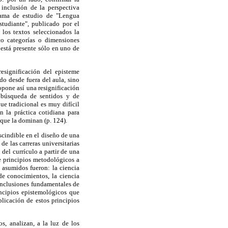
 inclusión de la perspectiva
rama de estudio de "Lengua
tudiante", publicado por el
 los textos seleccionados la
nco categorías o dimensiones
 está presente sólo en uno de
significación del episteme
do desde fuera del aula, sino
opone así una resignificación
e búsqueda de sentidos y de
ue tradicional es muy difícil
n la práctica cotidiana para
que la dominan (p. 124).
scindible en el diseño de una
de las carreras universitarias
del currículo a partir de una
de principios metodológicos a
 asumidos fueron: la ciencia
de conocimientos, la ciencia
conclusiones fundamentales de
incipios epistemológicos que
plicación de estos principios
s, analizan, a la luz de los