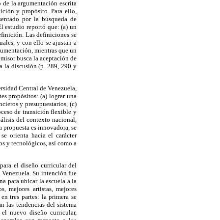
 de la argumentación escrita
ición y propósito. Para ello,
esentado por la búsqueda de
l estudio reportó que: (a) un
inición. Las definiciones se
uales, y con ello se ajustan a
rgumentación, mientras que un
emisor busca la aceptación de
a la discusión (p. 289, 290 y
ersidad Central de Venezuela,
s propósitos: (a) lograr una
cieros y presupuestarios, (c)
ceso de transición flexible y
álisis del contexto nacional,
a propuesta es innovadora, se
se orienta hacia el carácter
cos y tecnológicos, así como a
para el diseño curricular del
a Venezuela. Su intención fue
a para ubicar la escuela a la
, mejores artistas, mejores
en tres partes: la primera se
an las tendencias del sistema
el nuevo diseño curricular,