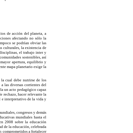
ios de acción del planeta, a
cciones afectando no sólo la
ampoco se podrían obviar las
 culturales, la existencia de
ciplinas, el trabajo inter y
 comunidades sostenibles, así
mayor apertura, equilibrio y
rente mapa planetario exige la
la cual debe nutrirse de los
 las diversas corrientes del
uela un acto pedagógico capaz
de rechazo, hacer relevante la
e interpretativo de la vida y
 mundiales, congresos y demás
ducativas mundiales hasta el
 en 2008 sobre la educación
ad de la educación, celebrada
án comprometidos a fortalecer