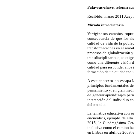
Palavras-chave
: reforma cu
Recibido: marzo 2011 Acep
Mirada introductoria
Vertiginosos cambios, ruptu
consecuencia de que los sis
calidad de vida de la pobla
transformaciones en el ámbit
procesos de globalización y
transdisciplinario, que exig
como una diferente visión d
calidad para responder a los 
formación de un ciudadano in
A este contexto no escapa l
principios fundamentales de
pensamiento y, en gran medid
de generar aprendizajes perma
interacción del individuo co
del mundo.
La temática educativa con su
encuentros, ejemplo de ello
2015, la Cuadragésima Octa
inclusiva como el camino hac
en Lisboa en abril de 2009, 