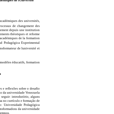
démiques de lUniversité
s académiques des universités,
 processus de changement des
uement depuis une institution
dements théoriques et reforme
 académiques de la formation
idad Pedagógica Experimental
sformateur de luniversité et
 modèles éducatifs, formation
a
s e reflexões sobre o desafio
ão da universidade Venezuela
seguir: introdutório, alguns
ma no currículo e formação de
aso: Universidade Pedagógica
ansformadora da universidade
 tempos.