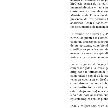
hipótesis acerca de la teor
pragmadialéctica en una p
Castellana y Comunicación"
Ministerio de Educación de 
presencia de tres posturas 
analíticas. Los resultados c
los documentos, de manera muy
El estudio de Guzmán y Pi
curricular, plantea la exist
como un proceso en construcc
de su episteme, concibiend
significados para la comunid
avanzar en una conceptualiz
fortalecer y avanzar en un p
La investigación de Vega y C
carrera dirigida a la investi
dirigidas a la formación de 
comprensión social de la cie
tener en cuenta en el diseñ
como sistema de conocimient
como institución social y la
este trabajo son: (a) una c
sirven de base al diseño cur
epistemológicos en los planes
Díaz y Mujica (2007) en su 