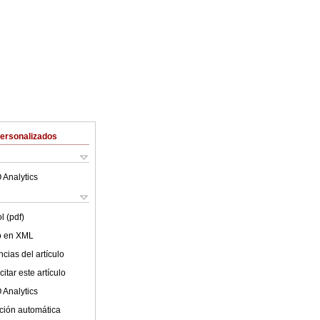
Personalizados
 Analytics
l (pdf)
lo en XML
cias del artículo
itar este artículo
 Analytics
ción automática