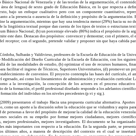
o Básico Nacional de Venezuela y de las teorías de la argumentación, el contenido
l área de lengua) de sexto grado de Educación Básica, en lo que respecta a defin
 texto, bajo un enfoque cualitativo pero con un componente cuantitativo, repr
uanto a la presencia o ausencia de la definición y propósito de la argumentación. E
ine la argumentación, mientras que hay una tendencia menor (29%) hacia su no def
 la lingüística textual porque dan cuenta de los tipos de textos o estructuras text
lum Básico Nacional; (b) un porcentaje elevado (86%) indica el propósito de la a
ite este dato. Destacan dos propósitos: convencer y demostrar; con el primero, el 
del receptor; con el segundo, pretende validar y proponer sin que haya cabida par
 Córdoba, Sulbarán y Valdivieso, profesores de la Escuela de Educación de la Univ
 Modificación del Diseño Curricular de la Escuela de Educación, con los siguiente
allá de las modalidades de estudio, (b) optimizar el uso de recursos humanos, finan
ara facilitar el ingreso de Técnicos, Superiores Universitarios, (d) promover un pro
e establecimiento de convenios. El proyecto contempla las bases del currículo, el an
el egresado, así como los lineamientos de administración y evaluación curricular. L
orno a la investigación, la concepción de los actores en el proceso educativo 
o de la formación, el perfil profesional diseñado responde a los adelantos científi
 formación del individuo en los niveles precedentes (p.vi y sig.).
(2009) presentaron el trabajo Hacia una propuesta curricular alternativa. Aportes 
, como un aporte a la discusión sobre la educación que se vislumbra y aspira par
d de personas a favor del propósito de mejorar la calidad de la educación venezolan
iones sociales en su empeño por formar mejores ciudadanos, mejores científicos
s, mejores profesionales, mejores investigadores. El documento se ha organizado 
ales más importantes con respecto a la educación. En la segunda parte, se present
os últimos años, a manera de descripción del contexto en el cual se insertará 