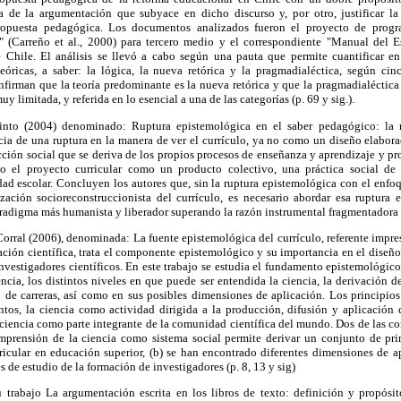
ía de la argumentación que subyace en dicho discurso y, por otro, justificar la
ropuesta pedagógica. Los documentos analizados fueron el proyecto de prog
 (Carreño et al., 2000) para tercero medio y el correspondiente "Manual del Es
Chile. El análisis se llevó a cabo según una pauta que permite cuantificar en
teóricas, a saber: la lógica, la nueva retórica y la pragmadialéctica, según ci
onfirman que la teoría predominante es la nueva retórica y que la pragmadialéctica
 limitada, y referida en lo esencial a una de las categorías (p. 69 y sig.).
nto (2004) denominado: Ruptura epistemológica en el saber pedagógico: la re
encia de una ruptura en la manera de ver el currículo, ya no como un diseño elabora
ión social que se deriva de los propios procesos de enseñanza y aprendizaje y pr
o el proyecto curricular como un producto colectivo, una práctica social d
ad escolar. Concluyen los autores que, sin la ruptura epistemológica con el enfoq
ación socioreconstruccionista del currículo, es necesario abordar esa ruptura e
aradigma más humanista y liberador superando la razón instrumental fragmentadora 
orral (2006), denominada: La fuente epistemológica del currículo, referente impre
gación científica, trata el componente epistemológico y su importancia en el diseño 
investigadores científicos. En este trabajo se estudia el fundamento epistemológico 
ncia, los distintos niveles en que puede ser entendida la ciencia, la derivación 
o de carreras, así como en sus posibles dimensiones de aplicación. Los principios
os, la ciencia como actividad dirigida a la producción, difusión y aplicación 
 ciencia como parte integrante de la comunidad científica del mundo. Dos de las 
omprensión de la ciencia como sistema social permite derivar un conjunto de pr
ricular en educación superior, (b) se han encontrado diferentes dimensiones de a
 de estudio de la formación de investigadores (p. 8, 13 y sig)
trabajo La argumentación escrita en los libros de texto: definición y propósito