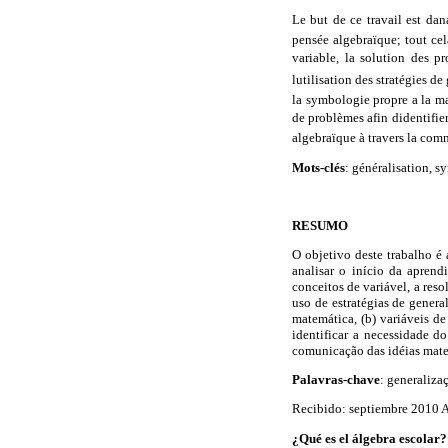
Le but de ce travail est dana
pensée algebraïque; tout ce
variable, la solution des pr
lutilisation des stratégies d
la symbologie propre a la mat
de problèmes afin didentifier
algebraïque à travers la co
Mots-clés
: généralisation, 
RESUMO
O objetivo deste trabalho é
analisar o início da apren
conceitos de variável, a res
uso de estratégias de gener
matemática, (b) variáveis de
identificar a necessidade d
comunicação das idéias mate
Palavras-chave
: generaliza
Recibido: septiembre 2010 
¿Qué es el álgebra escolar?