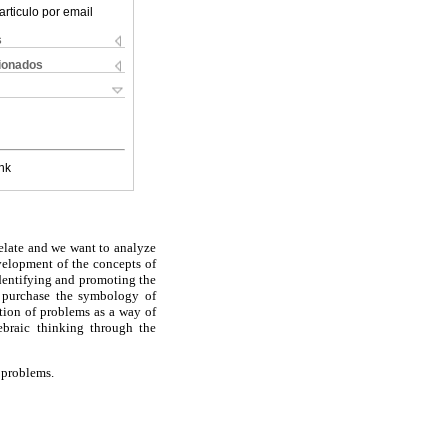
articulo por email
s
cionados
nk
elate and we want to analyze
evelopment of the concepts of
 identifying and promoting the
to purchase the symbology of
lution of problems as a way of
ebraic thinking through the
 problems.