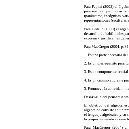
Para Papini (2003) el álgeb
para resolver problemas ta
(parámetros, incógnitas, var
representaciones (escrituras a
Para Cedillo (1999) el álge
desarrollo de habilidades pa
expresar y justificar las gen
Para MacGregor (2004, p. 31
1. Es una parte necesaria d
2. Es un prerrequisito para 
3. Es un componente crucial 
4. Es un camino eficiente par
5. Promueve la actividad in
Desarrollo del pensamiento
El objetivo del álgebra es
algebraico consiste en un pr
el lenguaje algebraico y su 
la propia matemática como fue
Para MacGregor (2004) el r