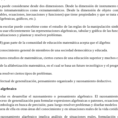
ra puede considerarse desde dos dimensiones. Desde la dimensión de instrumento
nto intramatemáticos como extramatemáticos. Desde la dimensión de objeto co
iables, ecuaciones, inecuaciones y funciones) que tiene propiedades y que se trata
lgebraicas, gráficos, etc.).
bra escolar puede concebirse como el estudio de las reglas de la manipulación si
ra usar eficientemente las representaciones algebraicas, tabular y gráfica de las fu
eralizaciones y plantear y resolver problemas.
8) gran parte de la comunidad de educación matemática acepta que el álgebra:
el conocimiento general de miembros de una sociedad democrática y educada.
futuros estudios de matemáticas, ciertos cursos de una educación superior y muchos
de la alfabetización matemática, en el cual se basa un futuro tecnológico y el prog
a resolver ciertos tipos de problemas.
telectual de generalización, pensamiento organizado y razonamiento deductivo.
 algebraico
colar es desarrollar el razonamiento o pensamiento algebraico. El razonamien
oceso de generalización para formular expresiones algebraicas o patrones, ecuaciones
simbología en busca de precisión; para luego resolver problemas y diseñar modelos
ra de ella en otras áreas del conocimiento y en situaciones reales de la vida cotidi
azonamiento algebraico implica análisis de situaciones reales, formulación 