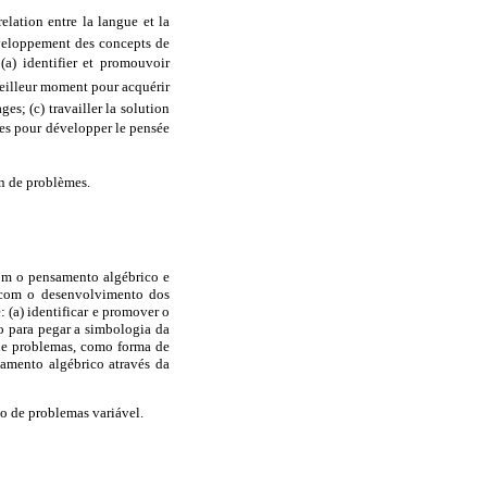
 relation entre la langue et la
éveloppement des concepts de
 (a) identifier et promouvoir
e meilleur moment pour acquérir
es; (c) travailler la solution
rices pour développer le pensée
on de problèmes.
com o pensamento algébrico e
o com o desenvolvimento dos
 (a) identificar e promover o
o para pegar a simbologia da
o de problemas, como forma de
samento algébrico através da
o de problemas variável.