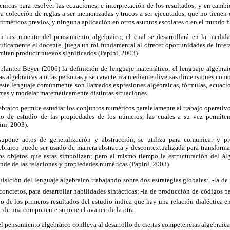
cnicas para resolver las ecuaciones, e interpretación de los resultados; y en camb
a colección de reglas a ser memorizadas y trucos a ser ejecutados, que no tienen
itméticos previos, y ninguna aplicación en otros asuntos escolares o en el mundo fu
un instrumento del pensamiento algebraico, el cual se desarrollará en la medid
cíficamente el docente, juega un rol fundamental al ofrecer oportunidades de inter
rmitan producir nuevos significados (Papini, 2003).
lantea Beyer (2006) la definición de lenguaje matemático, el lenguaje algebrai
deas algebraicas a otras personas y se caracteriza mediante diversas dimensiones como
 este lenguaje comúnmente son llamados expresiones algebraicas, fórmulas, ecuaci
emas y modelar matemáticamente distintas situaciones.
ebraico permite estudiar los conjuntos numéricos paralelamente al trabajo operativ
to de estudio de las propiedades de los números, las cuales a su vez permiten
ini, 2003).
supone actos de generalización y abstracción, se utiliza para comunicar y 
ebraico puede ser usado de manera abstracta y descontextualizada para transformar
los objetos que estas simbolizan; pero al mismo tiempo la estructuración del ál
nde de las relaciones y propiedades numéricas (Papini, 2003).
uisición del lenguaje algebraico trabajando sobre dos estrategias globales: .-la de
 concretos, para desarrollar habilidades sintácticas;.-la de producción de códigos p
 de los primeros resultados del estudio indica que hay una relación dialéctica en
e de una componente supone el avance de la otra.
del pensamiento algebraico conlleva al desarrollo de ciertas competencias algebraica