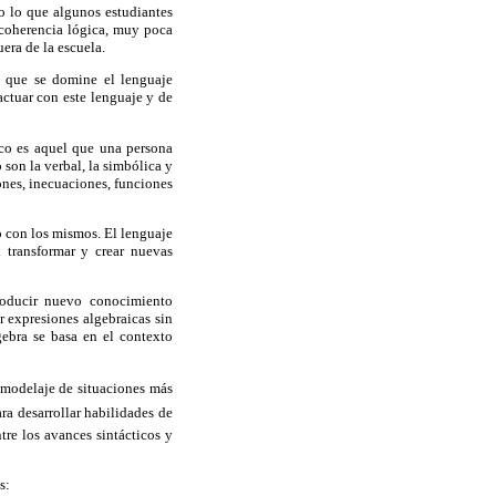
io lo que algunos estudiantes
 coherencia lógica, muy poca
era de la escuela.
a que se domine el lenguaje
actuar con este lenguaje y de
co es aquel que una persona
 son la verbal, la simbólica y
ones, inecuaciones, funciones
o con los mismos. El lenguaje
 transformar y crear nuevas
producir nuevo conocimiento
 expresiones algebraicas sin
gebra se basa en el contexto
 modelaje de situaciones más
ara desarrollar habilidades de
tre los avances sintácticos y
s: