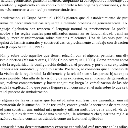
s: natural, geométrico, gráfico, numérico. Adoptando la concepción de modelaje qu
 sentido y significado en un contexto concreto a los objetos y operaciones, y la 
dos más concretos a un nivel puramente sintáctico.
neralización, el Grupo Azarquiel (1993) plantea que el establecimiento de prop
ormas de hacer matemáticas requieren a menudo procesos de generalización. L
guaje algebraico con respecto al lenguaje natural es, precisamente, la posibi
mbolos y las reglas usuales para utilizarlos aumentan su funcionalidad, permiten
dad, y mezclar información sobre distintas relaciones. Una de las vías por la
 quizá de las más naturales y constructivas, es precisamente el trabajo con situacion
arlo (Grupo Azarquiel, 1993).
ión, y sobre todo aquellos que tienen relación con el álgebra, permiten una di
ista didáctico (Mason y otros, 1985; Grupo Azarquiel, 1993). Como primera apro
ón de la regularidad, la configuración definitiva, el proceso, y por otra su expresió
tender a ser simbólica, y por ello escrita. Por tanto, se considera que el proceso d
la visión de la regularidad, la diferencia y la relación entre las partes; b) su expo
ncisa posible. Más allá de la visión y de su expresión, en el proceso de generaliz
lisis, realizar comparaciones y hacer conjeturas; luego la verbalización de las 
da la explicación o que pueda llegarse a un consenso en el aula sobre lo que se tr
tral el proceso de simbolización.
algunas de las estrategias que los estudiantes emplean para generalizar una sit
esentación de la situación, -la de recursión, construyendo la secuencia de términos;
 para construir una unidad más grande y utilizar múltiplos de la unidad; -la d
relación que es determinada de una situación; -la adivinar y chequear una regla 
la razón de cambio constantes usándola como un factor multiplicador.
capacidad para detectar patrones y expresar generalidad está presente en los niños 