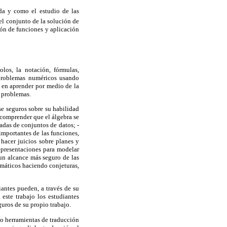
da y como el estudio de las
el conjunto de la solución de
ión de funciones y aplicación
los, la notación, fórmulas,
 problemas numéricos usando
 en aprender por medio de la
s problemas.
se seguros sobre su habilidad
 comprender que el álgebra se
vadas de conjuntos de datos; -
importantes de las funciones,
 hacer juicios sobre planes y
presentaciones para modelar
un alcance más seguro de las
emáticos haciendo conjeturas,
iantes pueden, a través de su
 este trabajo los estudiantes
uros de su propio trabajo.
mo herramientas de traducción