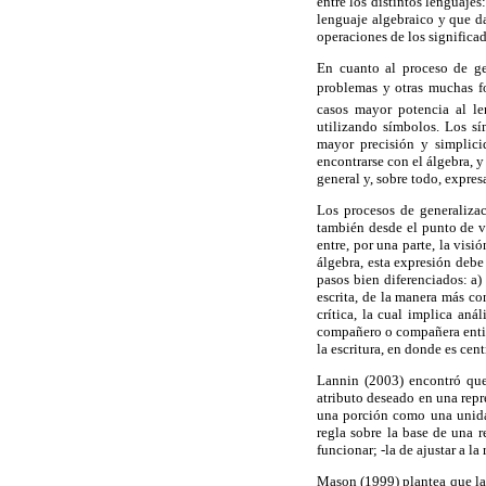
entre los distintos lenguaje
lenguaje algebraico y que da
operaciones de los significa
En cuanto al proceso de ge
problemas y otras muchas f
casos mayor potencia al len
utilizando símbolos. Los sí
mayor precisión y simplici
encontrarse con el álgebra, y
general y, sobre todo, expres
Los procesos de generalizac
también desde el punto de v
entre, por una parte, la visi
álgebra, esta expresión debe 
pasos bien diferenciados: a) 
escrita, de la manera más co
crítica, la cual implica aná
compañero o compañera entien
la escritura, en donde es cen
Lannin (2003) encontró que 
atributo deseado en una repr
una porción como una unidad
regla sobre la base de una 
funcionar; -la de ajustar a 
Mason (1999) plantea que la 