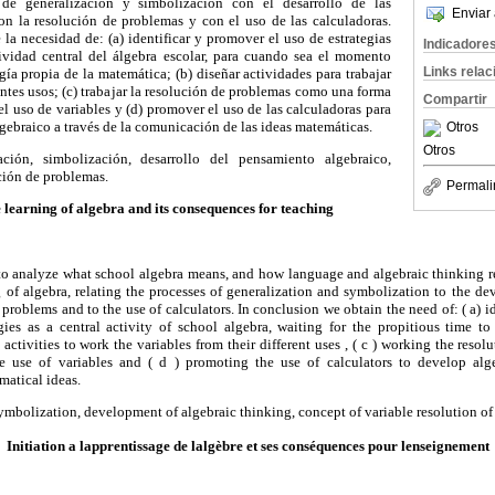
 de generalización y simbolización con el desarrollo de las
Enviar 
on la resolución de problemas y con el uso de las calculadoras.
a necesidad de: (a) identificar y promover el uso de estrategias
Indicadore
ividad central del álgebra escolar, para cuando sea el momento
Links rela
gía propia de la matemática; (b) diseñar actividades para trabajar
entes usos; (c) trabajar la resolución de problemas como una forma
Compartir
el uso de variables y (d) promover el uso de las calculadoras para
lgebraico a través de la comunicación de las ideas matemáticas.
Otros
Otros
ación, simbolización, desarrollo del pensamiento algebraico,
ción de problemas.
Permali
e learning of algebra and its consequences for teaching
 to analyze what school algebra means, and how language and algebraic thinking r
ng of algebra, relating the processes of generalization and symbolization to the d
f problems and to the use of calculators. In conclusion we obtain the need of: ( a)
egies as a central activity of school algebra, waiting for the propitious time 
activities to work the variables from their different uses , ( c ) working the reso
he use of variables and ( d ) promoting the use of calculators to develop alg
atical ideas.
symbolization, development of algebraic thinking, concept of variable resolution of
Initiation a lapprentissage de lalgèbre et ses conséquences pour lenseignement