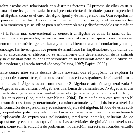
ebra escolar está relacionada con distintos factores. El primero de ellos es su re
una aritmética generalizada, lo cual presenta ciertas dificultades para comprender 
a al álgebra, como es el caso del signo igual y de las operaciones. Otra acepción m
para comunicar las ideas de la matemática, para expresar generalizaciones a tr
d, a herramienta que se utiliza para resolver problemas y diseñar modelos matemático
7) la forma más convencional de concebir el álgebra es como la rama de las 
nes numéricas generales, las estructuras matemáticas y las operaciones de esas est
a como una aritmética generalizada y como tal involucra a la formulación y manip
mbargo, las investigaciones ponen de manifiesto las implicaciones que tienen par
mo su antecesora; el álgebra no es simplemente una generalización de la aritmé
y la dificultad para muchos principiantes en la transición desde lo que puede c
de problemas, al modo formal (Socas y Palarea, 1997; Papini, 2003).
rante cuatro años en la década de los noventa, con el propósito de explorar la
n grupo de matemáticos, docentes, estudiantes e investigadores de educación mate
iete temas: 1.-Álgebra es un asunto escolar. 2.-Álgebra es aritmética generalizada. 
.-Álgebra es una cultura. 6.-Álgebra es una forma de pensamiento. 7.- Álgebra es un
s fue la de álgebra es una actividad, pues el álgebra emerge como una actividad,
 las entrevistas (Lee, citado por Kieran, 2004). En relación con este resultado 
lar son de tres tipos: generacionales, transformacionales y de global/meta nivel. L
la formación de expresiones y ecuaciones objetos del álgebra. El foco de estas activ
s, propiedades, patrones y relaciones. Las actividades transformacionales incluyen f
ultiplicación de expresiones polinómicas, productos notables, solución de ec
xpresiones y ecuaciones equivalentes. Las actividades de global/meta nivel son 
nta, como son la solución de problemas, modelación, estructuras notables, estudio
s y predicciones.