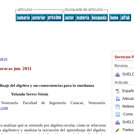
Servicios 
5815
Revista
racas jun. 2011
SciELO
Articulo
dizaje del álgebra y sus consecuencias para la enseñanza
Españo
Yolanda Serres Voisin
Articu
Venezuela. Facultad de Ingeniería. Caracas, Venezuela.
Referen
l.com
Como c
SciELO
es analizar qué se entiende por álgebra escolar, cómo se relaciona
Traduc
 algebraico y analizar la iniciación del aprendizaje del álgebra,