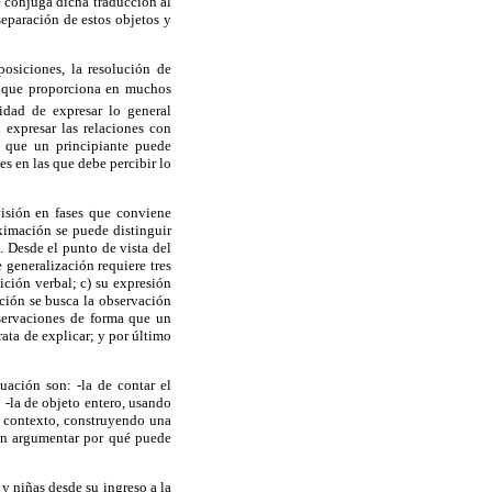
e conjuga dicha traducción al
separación de estos objetos y
osiciones, la resolución de
o que proporciona en muchos
lidad de expresar lo general
 expresar las relaciones con
s que un principiante puede
es en las que debe percibir lo
visión en fases que conviene
ximación se puede distinguir
n. Desde el punto de vista del
e generalización requiere tres
sición verbal; c) su expresión
ación se busca la observación
observaciones de forma que un
ata de explicar; y por último
uación son: -la de contar el
 -la de objeto entero, usando
e contexto, construyendo una
sin argumentar por qué puede
y niñas desde su ingreso a la