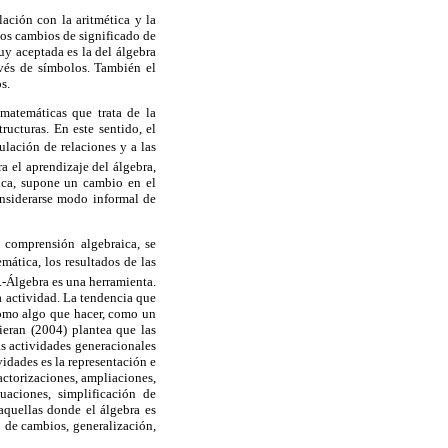
lación con la aritmética y la
los cambios de significado de
uy aceptada es la del álgebra
avés de símbolos. También el
s.
matemáticas que trata de la
ructuras. En este sentido, el
ulación de relaciones y a las
a el aprendizaje del álgebra,
tica, supone un cambio en el
onsiderarse modo informal de
 comprensión algebraica, se
mática, los resultados de las
3.-Álgebra es una herramienta.
a actividad. La tendencia que
 como algo que hacer, como un
Kieran (2004) plantea que las
as actividades generacionales
idades es la representación e
actorizaciones, ampliaciones,
uaciones, simplificación de
aquellas donde el álgebra es
 de cambios, generalización,