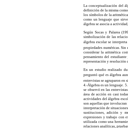
La conceptualización del álg
definición de la misma como 
los símbolos de la aritmétic
como un lenguaje que sirve 
álgebra se asocia a activida
Según Socas y Palarea (199
simbolización de las relacio
álgebra escolar se interpret
propiedades numéricas. Sin e
considerar la aritmética co
pensamiento del estudiante 
representación y resolución 
En un estudio realizado du
preguntó qué es álgebra au
entrevistas se agruparon en s
4.-Álgebra es un lenguaje. 5
se observó en las entrevista
área de acción en casi todas
actividades del álgebra esco
son aquellas que involucran 
interpretación de situacione
sustituciones, adición y m
expresiones y trabajo con e
utilizada como una herramie
relaciones analíticas, prueba