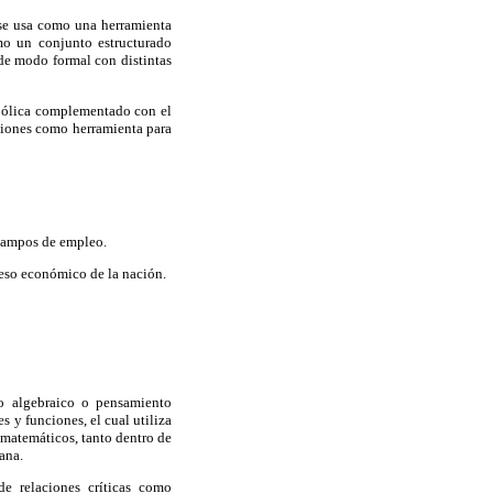
 se usa como una herramienta
mo un conjunto estructurado
 de modo formal con distintas
mbólica complementado con el
nciones como herramienta para
 campos de empleo.
reso económico de la nación.
to algebraico o pensamiento
 y funciones, el cual utiliza
 matemáticos, tanto dentro de
ana.
de relaciones críticas como