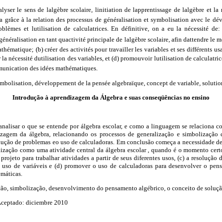
lyser le sens de lalgèbre scolaire, linitiation de lapprentissage de lalgèbre et la
la grâce à la relation des processus de généralisation et symbolisation avec le d
oblèmes et lutilisation de calculatrices. En définitive, on a eu la nécessité de:
e généralisation en tant quactivité principale de lalgèbre scolaire, afin dattendre l
hématique; (b) créer des activités pour travailler les variables et ses différents usag
 la nécessité dutilisation des variables, et (d) promouvoir lutilisation de calculat
mmunication des idées mathématiques.
symbolisation, développement de la pensée algebraïque, concept de variable, soluti
Introdução à aprendizagem da Álgebra e suas conseqüências no ensino
 analisar o que se entende por álgebra escolar, e como a linguagem se relaciona 
dizagem da álgebra, relacionando os processos de generalização e simbolizaçã
olução de problemas eo uso de calculadoras. Em conclusão começa a necessidade de:
alização como uma atividade central da álgebra escolar , quando é o momento cert
 projeto para trabalhar atividades a partir de seus diferentes usos, (c) a resoluçã
o uso de variáveis e (d) promover o uso de calculadoras para desenvolver o pen
máticas.
ção, simbolização, desenvolvimento do pensamento algébrico, o conceito de soluçã
Aceptado: diciembre 2010