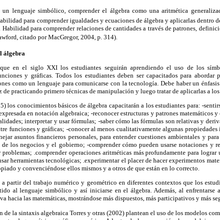
en un lenguaje simbólico, comprender el álgebra como una aritmética generaliza
Habilidad para comprender igualdades y ecuaciones de álgebra y aplicarlas dentro d
 Habilidad para comprender relaciones de cantidades a través de patrones, definic
wford, citado por MacGregor, 2004, p. 314).
l álgebra
ue en el siglo XXI los estudiantes seguirán aprendiendo el uso de los símbo
funciones y gráficas. Todos los estudiantes deben ser capacitados para abordar
iones como un lenguaje para comunicarse con la tecnología. Debe haber un énfasis
 de practicando primero técnicas de manipulación y luego tratar de aplicarlas a lo
) los conocimientos básicos de álgebra capacitarán a los estudiantes para: -sentir
 expresada en notación algebraica; -reconocer estructuras y patrones matemáticos y
alidades; interpretar y usar fórmulas; -saber cómo las fórmulas son relativas y deri
tre funciones y gráficas; -conocer al menos cualitativamente algunas propiedades 
ejar asuntos financieros personales, para entender cuestiones ambientales y para
 de los negocios y el gobierno; -comprender cómo pueden usarse notaciones y re
ver problemas; .comprender operaciones aritméticas más profundamente para lograr 
usar herramientas tecnológicas; .experimentar el placer de hacer experimentos mat
piado y convenciéndose ellos mismos y a otros de que están en lo correcto.
s a partir del trabajo numérico y geométrico en diferentes contextos que los estud
tido al lenguaje simbólico y así iniciarse en el álgebra. Además, al enfrentarse a
iva hacia las matemáticas, mostrándose más dispuestos, más participativos y más seg
ón de la sintaxis algebraica Torres y otras (2002) plantean el uso de los modelos co