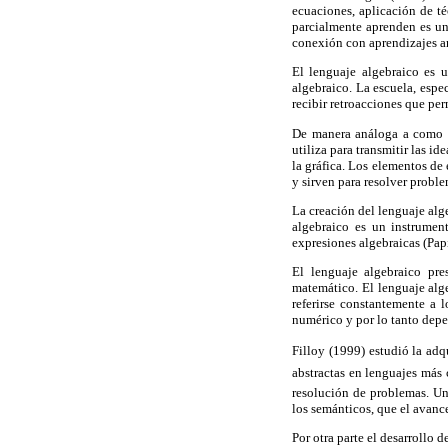
ecuaciones, aplicación de té
parcialmente aprenden es un
conexión con aprendizajes ar
El lenguaje algebraico es 
algebraico. La escuela, espe
recibir retroacciones que pe
De manera análoga a como p
utiliza para transmitir las i
la gráfica. Los elementos de
y sirven para resolver probl
La creación del lenguaje alg
algebraico es un instrumen
expresiones algebraicas (Pap
El lenguaje algebraico pre
matemático. El lenguaje alg
referirse constantemente a 
numérico y por lo tanto depe
Filloy (1999) estudió la adq
abstractas en lenguajes más
resolución de problemas. Uno
los semánticos, que el avanc
Por otra parte el desarrollo 