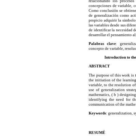
relacionando los procesos
concepciones de variable, c
Como conclusión se obtiene l
de generalización como act
propicio adquirir la simbolo
las variables desde sus difer
de identificar la necesidad d
desarrollar el pensamiento a
Palabras clave
: generaliz
concepto de variable, resolu
Introduction to th
ABSTRACT
The purpose of this work is
the initiation of the learni
variable, to the resolution o
use of generalization strat
mathematics, ( b ) designing 
identifying the need for t
communication of the mathem
Keywords
: generalization, 
RESUMÉ