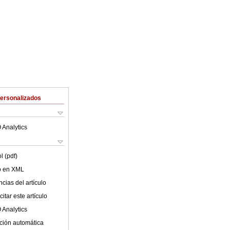
Personalizados
 Analytics
l (pdf)
lo en XML
cias del artículo
itar este artículo
 Analytics
ción automática