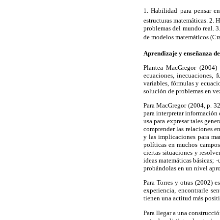
1. Habilidad para pensar 
estructuras matemáticas. 2. 
problemas del mundo real. 3.
de modelos matemáticos (Cra
Aprendizaje y enseñanza de
Plantea MacGregor (2004) q
ecuaciones, inecuaciones, 
variables, fórmulas y ecuac
solución de problemas en vez
Para MacGregor (2004, p. 325
para interpretar información
usa para expresar tales gener
comprender las relaciones en
y las implicaciones para man
políticas en muchos campos
ciertas situaciones y resol
ideas matemáticas básicas; -
probándolas en un nivel apro
Para Torres y otras (2002) e
experiencia, encontrarle sen
tienen una actitud más posit
Para llegar a una construcci