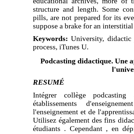
educational archives, more of 
structure and length. Some cont
pills, are not prepared for its 
suppose a brake for an interstitial
Keywords:
University, didactic
process, iTunes U.
Podcasting
didactique
.
Une a
l'
unive
RESUMÉ
Intégrer collège podcasting 
établissements d'enseigne
l'enseignement et de l'apprentis
Utilisez également des fins dida
étudiants . Cependant , en dépi