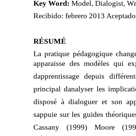
Key Word:
Model, Dialogist, Wr
Recibido: febrero 2013 Aceptad
RÉSUMÉ
La pratique pédagogique change
apparaisse des modèles qui exp
dapprentissage depuis différent
principal danalyser les implic
disposé à dialoguer et son appl
sappuie sur les guides théoriqu
Cassany (1999) Moore (1996