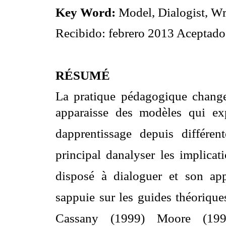
Key Word:
Model, Dialogist, Wr
Recibido: febrero 2013 Aceptad
RÉSUMÉ
La pratique pédagogique change
apparaisse des modèles qui exp
dapprentissage depuis différent
principal danalyser les implic
disposé à dialoguer et son appl
sappuie sur les guides théoriqu
Cassany (1999) Moore (1996