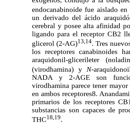
endocanabinoide fue aislado en
un derivado del ácido araquidón
cerebral y posee alta afinidad p
ligando para el receptor CB2 lle
13,14
glicerol (2-AG)
. Tres nuevo
los receptores canabinoides ha
araquidonil-glicerileter (nol
(virodhamina) y
N-
araquidono
NADA y 2-AGE son funcion
virodhamina parece tener mayor
en ambos receptores8. Anandami
primarios de los receptores C
substancias son capaces de prod
18,19
THC
.