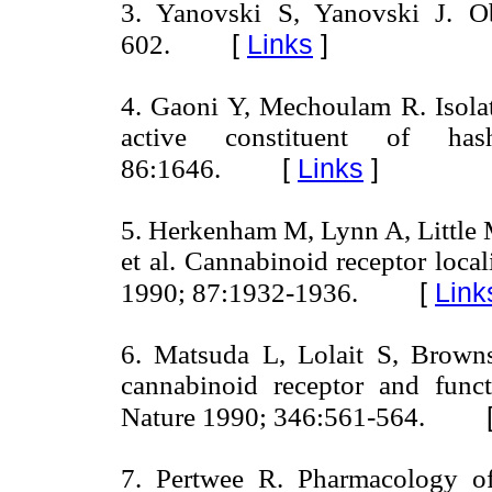
3. Yanovski S, Yanovski J. O
[
Links
]
602.
4. Gaoni Y, Mechoulam R. Isolati
active constituent of 
[
Links
]
86:1646.
5. Herkenham M, Lynn A, Little
et al. Cannabinoid receptor loca
[
Link
1990; 87:1932-1936.
6. Matsuda L, Lolait S, Brown
cannabinoid receptor and func
Nature 1990; 346:561-564.
7. Pertwee R. Pharmacology o