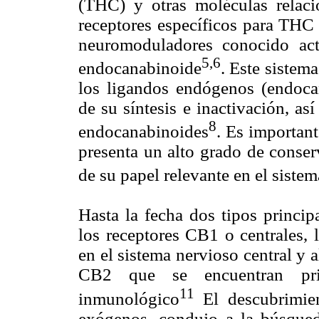
(THC) y otras moléculas relaci
receptores específicos para THC 
neuromoduladores conocido ac
5,6
endocanabinoide
. Este siste
los ligandos endógenos (endocan
de su síntesis e inactivación, a
8
endocanabinoides
. Es importan
presenta un alto grado de conser
de su papel relevante en el siste
Hasta la fecha dos tipos princip
los receptores CB1 o centrales, 
en el sistema nervioso central y a
CB2 que se encuentran prin
11
inmunológico
El descubrimien
exógenos, condujo a la búsqued