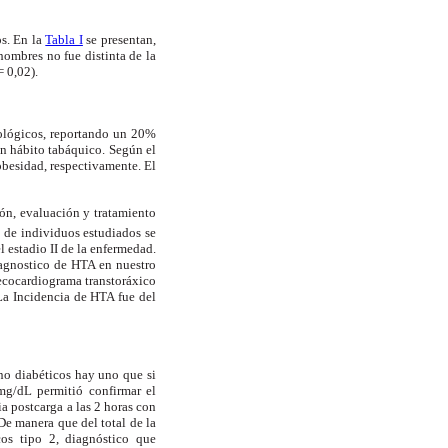
os. En la
Tabla I
se presentan,
hombres no fue distinta de la
= 0,02).
tológicos, reportando un 20%
on hábito tabáquico. Según el
besidad, respectivamente. El
ón, evaluación y tratamiento
l de individuos estudiados se
l estadio II de la enfermedad.
diagnostico de HTA en nuestro
 ecocardiograma transtoráxico
 La Incidencia de HTA fue del
no diabéticos hay uno que si
mg/dL permitió confirmar el
a postcarga a las 2 horas con
e manera que del total de la
cos tipo 2, diagnóstico que