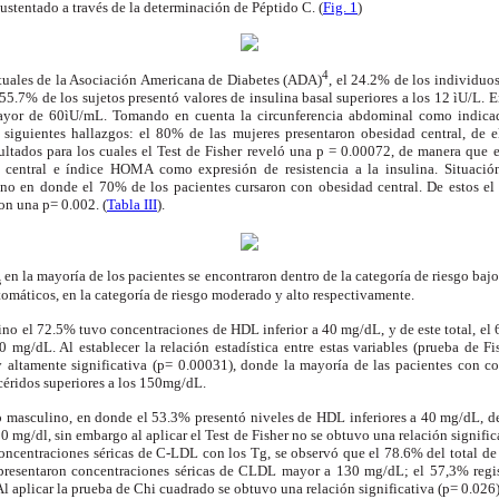
ustentado a través de la determinación de Péptido C. (
Fig. 1
)
4
ctuales de la Asociación Americana de Diabetes (ADA)
, el 24.2% de los individuos
l 55.7% de los sujetos presentó valores de insulina basal superiores a los 12 ìU/L. 
mayor de 60ìU/mL. Tomando en cuenta la circunferencia abdominal como indicad
iguientes hallazgos: el 80% de las mujeres presentaron obesidad central, de el
ltados para los cuales el Test de Fisher reveló una p = 0.00072, de manera que e
d central e índice HOMA como expresión de resistencia a la insulina. Situació
no en donde el 70% de los pacientes cursaron con obesidad central. De estos el
con una p= 0.002. (
Tabla III
).
en la mayoría de los pacientes se encontraron dentro de la categoría de riesgo baj
s
tomáticos, en la categoría de riesgo moderado y alto respectivamente.
no el 72.5% tuvo concentraciones de HDL inferior a 40 mg/dL, y de este total, el
50 mg/dL. Al establecer la relación estadística entre estas variables (prueba de F
 altamente significativa (p= 0.00031), donde la mayoría de las pacientes con 
icéridos superiores a los 150mg/dL.
o masculino, en donde el 53.3% presentó niveles de HDL inferiores a 40 mg/dL, de
0 mg/dl, sin embargo al aplicar el Test de Fisher no se obtuvo una relación significa
oncentraciones séricas de C-LDL con los Tg, se observó que el 78.6% del total de
esentaron concentraciones séricas de CLDL mayor a 130 mg/dL; el 57,3% registr
Al aplicar la prueba de Chi cuadrado se obtuvo una relación significativa (p= 0.026