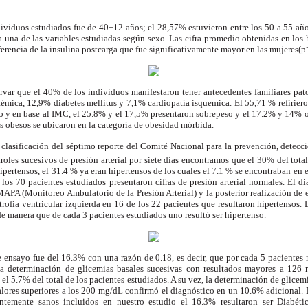
ividuos estudiados fue de 40±12 años; el 28,57% estuvieron entre los 50 a 55 añ
 una de las variables estudiadas según sexo. Las cifra promedio obtenidas en los 
ferencia de la insulina postcarga que fue significativamente mayor en las mujeres(p
var que el 40% de los individuos manifestaron tener antecedentes familiares pa
istémica, 12,9% diabetes mellitus y 7,1% cardiopatía isquemica. El 55,71 % refirier
 y en base al IMC, el 25.8% y el 17,5% presentaron sobrepeso y el 17.2% y 14% o
s obesos se ubicaron en la categoría de obesidad mórbida.
clasificación del séptimo reporte del Comité Nacional para la prevención, detecci
troles sucesivos de presión arterial por siete días encontramos que el 30% del tota
ipertensos, el 31.4 % ya eran hipertensos de los cuales el 7.1 % se encontraban en e
los 70 pacientes estudiados presentaron cifras de presión arterial normales. El 
MAPA (Monitoreo Ambulatorio de la Presión Arterial) y la posterior realización de
rtrofia ventricular izquierda en 16 de los 22 pacientes que resultaron hipertensos.
 manera que de cada 3 pacientes estudiados uno resultó ser hipertenso.
 ensayo fue del 16.3% con una razón de 0.18, es decir, que por cada 5 pacientes 
a determinación de glicemias basales sucesivas con resultados mayores a 126 
el 5.7% del total de los pacientes estudiados. A su vez, la determinación de glicemi
lores superiores a los 200 mg/dL confirmó el diagnóstico en un 10.6% adicional. D
ntemente sanos incluidos en nuestro estudio el 16.3% resultaron ser Diabéti