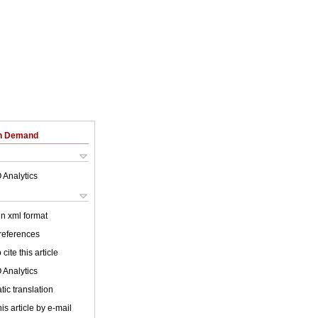
on Demand
 Analytics
 in xml format
 references
cite this article
 Analytics
ic translation
is article by e-mail