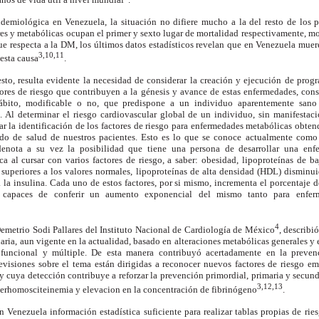
pidemiológica en Venezuela, la situación no difiere mucho a la del resto de los 
es y metabólicas ocupan el primer y sexto lugar de mortalidad respectivamente, m
ue respecta a la DM, los últimos datos estadísticos revelan que en Venezuela muer
3,10,11
 esta causa
.
to, resulta evidente la necesidad de considerar la creación y ejecución de progr
tores de riesgo que contribuyen a la génesis y avance de estas enfermedades, cons
bito, modificable o no, que predispone a un individuo aparentemente san
. Al determinar el riesgo cardiovascular global de un individuo, sin manifestac
ciar la identificación de los factores de riesgo para enfermedades metabólicas obte
ado de salud de nuestros pacientes. Esto es lo que se conoce actualmente como
denota a su vez la posibilidad que tiene una persona de desarrollar una enf
ca al cursar con varios factores de riesgo, a saber: obesidad, lipoproteínas de b
) superiores a los valores normales, lipoproteínas de alta densidad (HDL) disminuid
a la insulina. Cada uno de estos factores, por si mismo, incrementa el porcentaje 
on capaces de conferir un aumento exponencial del mismo tanto para enfe
4
 Demetrio Sodi Pallares del Instituto Nacional de Cardiología de México
, describi
ia, aun vigente en la actualidad, basado en alteraciones metabólicas generales y el
funcional y múltiple. De esta manera contribuyó acertadamente en la prevenc
evisiones sobre el tema están dirigidas a reconocer nuevos factores de riesgo e
 cuya detección contribuye a reforzar la prevención primordial, primaria y secund
3,12,13
iperhomosciteinemia y elevacion en la concentración de fibrinógeno
.
n Venezuela información estadística suficiente para realizar tablas propias de ri