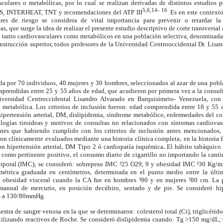
culares o metabólicas, por lo cual se realizan derivadas de distintos estudios p
5,6,14- 16
INTERHEAT, TNT y recomendaciones del ATP III
. Es en este context
res de riesgo se considera de vital importancia para prevenir o retardar l
s, que surge la idea de realizar el presente estudio descriptivo de corte transversal 
go tanto cardiovasculares como metabólicos en una población selectiva, denominada
nstrucción superior, todos profesores de la Universidad Centrooccidental Dr. Lisa
a por 70 individuos, 40
mujeres y 30 hombres, seleccionados al azar de una pobl
mprendidas entre 25 y 55 años de edad, que acudieron por primera vez a la consul
iversidad Centroccidental Lisandro Alvarado en Barquisimeto- Venezuela, con
 metabólica. Los criterios de inclusión fueron: edad comprendida entre 18 y 55 a
ipertensión arterial, DM, dislipidemia, síndrome metabólico, enfermedades del co
logías tiroideas y motivos de consultas no relacionados con síntomas cardiovas
tes que habiendo cumplido con los criterios de inclusión antes mencionados, 
eron clínicamente evaluados mediante una historia clínica completa; en la historia 
on hipertensión arterial, DM Tipo 2 ó cardiopatía isquémica
.
El hábito tabáquico 
 como pertinente positivo, el consumo diario de cigarrillo no importando la cantid
corporal (IMC); se consideró: sobrepeso IMC ³25 O29, 9 y obesidad IMC ³30 Kg/m
étrica graduada en centímetros, determinada en el punto medio entre la última 
ó obesidad visceral cuando la CA fue en hombres ³90 y en mujeres ³80 cm. La p
manual de mercurio, en posición decúbito, sentado y de pie. Se consideró hip
es a 130/80mmHg.
tra de sangre venosa en la que se determinaron: colesterol total (Ct), triglicér
tilizando reactivos de Roche. Se consideró dislipidemia cuando: Tg >150 mg/dL