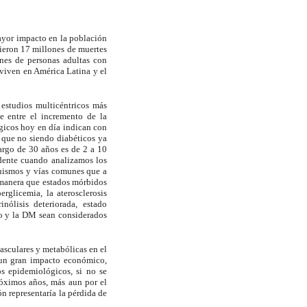
ayor impacto en la población
rieron 17 millones de muertes
nes de personas adultas con
 viven en América Latina y el
 estudios multicéntricos más
 entre el incremento de la
gicos hoy en día indican con
 que no siendo diabéticos ya
argo de 30 años es de 2 a
10
idente cuando analizamos los
nismos y vías comunes que a
e manera que estados mórbidos
rglicemia, la aterosclerosis
nólisis deteriorada, estado
co y la DM sean considerados
asculares y metabólicas en el
 un gran impacto económico,
os epidemiológicos, si no se
róximos años, más aun por el
n representaría la pérdida de