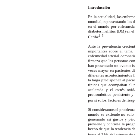
Introducción
En la actualidad, las enfer
mundial, representando las d
en el mundo por enfermedad
diabetes mellitus (DM) en el
1-3
Caribe
.
Ante la prevalencia crecien
importantes sobre el tema
enfermedad arterial coronar
firmeza que las personas co
han presentado un evento is
veces mayor en pacientes di
diferentes acontecimientos
la larga predisponen al paci
típicos que acompañan al pa
acelerada y el estrés oxid
protrombótico persistente y
por si solos, factores de ries
Si consideramos el problema 
mundo se extiende no solo 
generando así gastos y pérd
previene y controla la prog
hecho de que la tendencia de
hasta el 75% del número de a