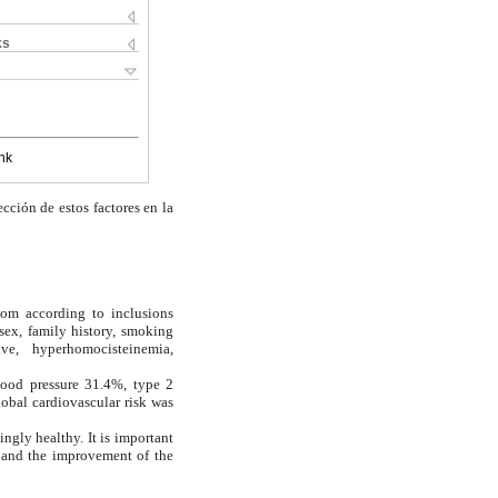
ks
nk
cción de estos factores en la
ndom according to inclusions
ex, family history, smoking
ve, hyperhomocisteinemia,
lood pressure 31.4%, type 2
obal cardiovascular risk was
ngly healthy. It is important
e and the improvement of the