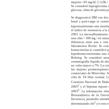
mujeres <45 mg/dl; C-LDL> 1
Se consideró hiperglicemia 
glucosa, cifras de glicemia 
Se diagnosticó DM con dos 
basal y post-carga se cuant
hiperinsulinismo una insul
el índice de resistencia a l
2003. La microalbuminuria s
una cifra > 300 mg / en orin
diferencia entre una y otr
laboratorios Roche. Se con
homocisteína se cuantificó 
hiperhomocisteinemia una c
Behring. Se consideró ano
cromatografía líquida de al
un valor mayor a 7%. La conc
las mujeres posmenopáusica
comerciales de Minividas. S
cifra de T4 libre normal. L
Consenso Nacional de Diabe
2
2005
y el Séptimo reporte 
3
2003
. La información obte
Bioestadística de la Unive
frecuencia, promedio aritmét
2
determinando chi
y/o test e