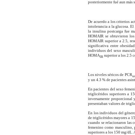
posteriormente fué aun más s
De acuerdo a los criterios a
intolerancia a la glucosa. E
la insulina postcarga fue 
HOMAIR se obtuvieron los s
HOMAIR superior a 2.5, resu
significativa entre obesida
individuos del sexo masculi
HOMA
superior a los 2.5 
IR
Los niveles séricos de PCR
u
y un 4.3 % de pacientes asin
En pacientes del sexo femeni
triglicéridos superiores a 1
inversamente proporcional y
presentaban valores de trigl
En los individuos del géner
de triglicéridos mayores a 15
cuando se relacionaron las c
femenino como masculino, pr
superiores a los 150 mg/dL. 