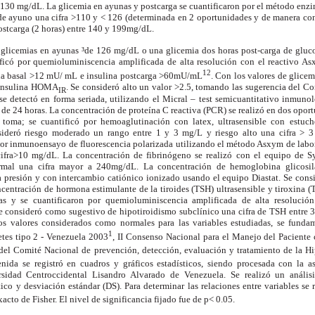
30 mg/dL. La glicemia en ayunas y postcarga se cuantificaron por el método enzim
de ayuno una cifra >110 y < 126 (determinada en 2 oportunidades y de manera conse
postcarga (2 horas) entre 140 y 199mg/dL.
glicemias en ayunas ³de 126 mg/dL o una glicemia dos horas post-carga de gluco
ificó por quemioluminiscencia amplificada de alta resolución con el reactivo A
12
ina basal >12 mU/ mL e insulina postcarga >60mU/mL
. Con los valores de glicem
a insulina HOMA
. Se consideró alto un valor >2.5, tomando las sugerencia del C
IR
e detectó en forma seriada, utilizando el Micral – test semicuantitativo inmuno
a de 24 horas. La concentración de proteína C reactiva (PCR) se realizó en dos opo
a toma; se cuantificó por hemoaglutinación con latex, ultrasensible con estuch
sideró riesgo moderado un rango entre 1 y 3 mg/L y riesgo alto una cifra > 
por inmunoensayo de fluorescencia polarizada utilizando el método Asxym de labor
ifra>10 mg/dL. La concentración de fibrinógeno se realizó con el equipo de 
rmal una cifra mayor a 240mg/dL. La concentración de hemoglobina glicosil
ta presión y con intercambio catiónico ionizado usando el equipo Diastat. Se cons
entración de hormona estimulante de la tiroides (TSH) ultrasensible y tiroxina (T4
s y se cuantificaron por quemioluminiscencia amplificada de alta resolución.
e consideró como sugestivo de hipotiroidismo subclínico una cifra de TSH entre 
os valores considerados como normales para las variables estudiadas, se funda
1
tes tipo 2 - Venezuela 2003
, II Consenso Nacional para el Manejo del Paciente
del Comité Nacional de prevención, detección, evaluación y tratamiento de la Hip
nida se registró en cuadros y gráficos estadísticos, siendo procesada con la 
rsidad Centroccidental Lisandro Alvarado de Venezuela. Se realizó un anális
ico y desviación estándar (DS). Para determinar las relaciones entre variables se r
xacto de Fisher. El nivel de significancia fijado fue de p< 0.05.