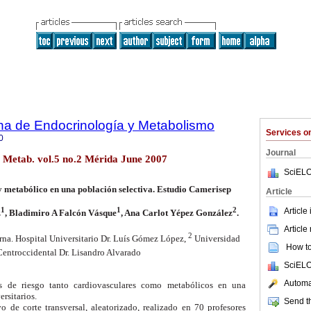
na de Endocrinología y Metabolismo
Services 
0
Journal
. Metab. vol.5 no.2 Mérida June 2007
SciELO
 metabólico en una población selectiva. Estudio Camerisep
Article
1
1
2
Article
z
, Bladimiro A Falcón Vásque
, Ana Carlot Yépez González
.
Article
2
rna. Hospital Universitario Dr. Luís Gómez López,
Universidad
How to 
Centroccidental Dr. Lisandro Alvarado
SciELO
Automat
es de riesgo tanto cardiovasculares como metabólicos en una
rsitarios.
Send th
vo de corte transversal, aleatorizado, realizado en 70 profesores