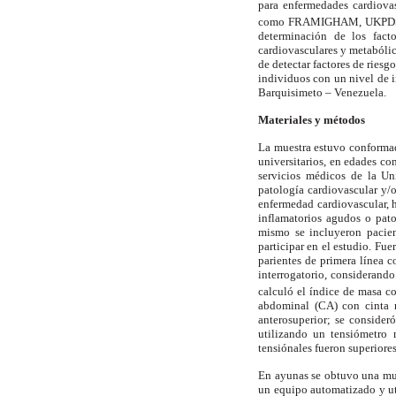
para enfermedades cardiovas
como FRAMIGHAM, UKPDS, 
determinación de los facto
cardiovasculares y metabólica
de detectar factores de ries
individuos con un nivel de i
Barquisimeto – Venezuela.
Materiales y métodos
La muestra estuvo conformad
universitarios, en edades co
servicios médicos de la Un
patología cardiovascular y/o
enfermedad cardiovascular, h
inflamatorios agudos o pato
mismo se incluyeron pacien
participar en el estudio. Fu
parientes de primera línea c
interrogatorio, considerando
calculó el índice de masa 
abdominal (CA) con cinta m
anterosuperior; se consider
utilizando un tensiómetro 
tensiónales fueron superior
En ayunas se obtuvo una mues
un equipo automatizado y u