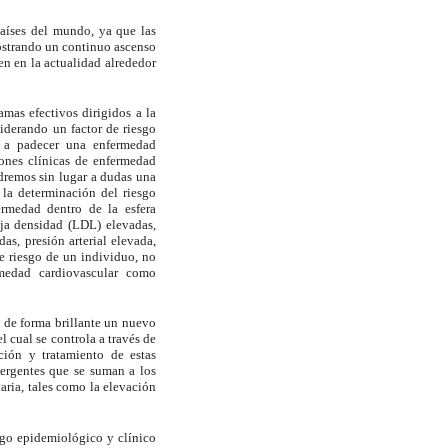
países del mundo, ya que las
ostrando un continuo ascenso
en en la actualidad alrededor
amas efectivos dirigidos a la
iderando un factor de riesgo
o a padecer una enfermedad
iones clínicas de enfermedad
ndremos sin lugar a dudas una
 la determinación del riesgo
ermedad dentro de la esfera
aja densidad (LDL) elevadas,
as, presión arterial elevada,
de riesgo de un individuo, no
rmedad cardiovascular como
ó de forma brillante un nuevo
 cual se controla a través de
ión y tratamiento de estas
mergentes que se suman a los
aria, tales como la elevación
esgo epidemiológico y clínico