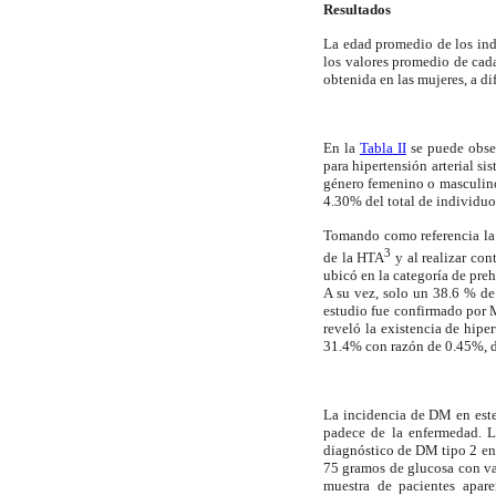
Resultados
La edad promedio de los ind
los valores promedio de cada
obtenida en las mujeres, a di
En la
Tabla II
se puede obser
para hipertensión arterial s
género femenino o masculino
4.30% del total de individuo
Tomando como referencia la 
3
de la HTA
y al realizar con
ubicó en la categoría de preh
A su vez, solo un 38.6 % de 
estudio fue confirmado
por 
reveló la existencia de hipe
31.4% con razón de 0.45%, de
La incidencia de DM en este
padece de la enfermedad. L
diagnóstico de DM tipo 2 en 
75 gramos de glucosa con va
muestra de pacientes apare