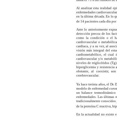
Al analizar esta realidad e
enfermedades cardiovascular
en la última década. En lo q
de 14 pacientes cada día por
Ante lo anteriormente expues
detección precoz de los fac
como la condición o el há
cardiovascular o metabólica
cardiaca, y a su vez, al aso
visión más integral del est
cardiometabólico, el cual 
cardiovascular y/o metabóli
niveles de triglicéridos (Tg
hiperglicemia y resistencia 
obstante, al coexistir, s
cerebrovascular.
Ya hace treinta años, el Dr.
modelo de enfermedad coronar
un balance termodinámico 
enfermedades. Las últimas r
tradicionalmente conocidos y
de la proteína C reactiva, h
En la actualidad no existe e