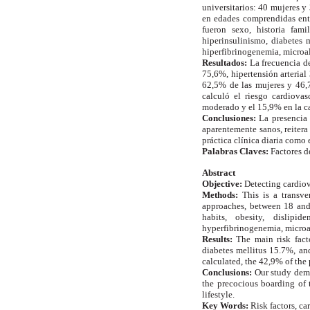
universitarios: 40 mujeres y
en edades comprendidas entr
fueron sexo, historia famil
hiperinsulinismo, diabetes 
hiperfibrinogenemia, microa
Resultados:
La frecuencia d
75,6%, hipertensión arterial
62,5% de las mujeres y 46,
calculó el riesgo cardiova
moderado y el 15,9% en la ca
Conclusiones:
La presencia 
aparentemente sanos, reitera
práctica clínica diaria como 
Palabras Claves:
Factores d
Abstract
Objective:
Detecting cardiov
Methods:
This is a transve
approaches, between 18 and
habits, obesity, dislipi
hyperfibrinogenemia, microa
Results:
The main risk fac
diabetes mellitus 15.7%, an
calculated, the 42,9% of the
Conclusions:
Our study demo
the precocious boarding of 
lifestyle.
Key Words:
Risk factors, ca