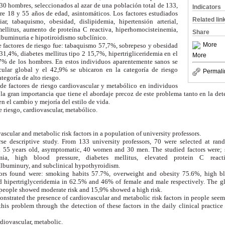
 30 hombres, seleccionados al azar de una población total de 133,
Indicators
e 18 y 55 años de edad, asintomáticos. Los factores estudiados
Related lin
iar, tabaquismo, obesidad, dislipidemia, hipertensión arterial,
mellitus, aumento de proteína C reactiva, hiperhomocisteinemia,
Share
lbuminuria e hipotiroidismo subclínico.
More
e factores de riesgo fue: tabaquismo 57,7%, sobrepeso y obesidad
 31,4%, diabetes mellitus tipo 2 15,7%, hipertrigliceridemia en el
More
7% de los hombres. En estos individuos aparentemente sanos se
scular global y el 42,9% se ubicaron en la categoría de riesgo
Permali
tegoría de alto riesgo.
de factores de riesgo cardiovascular y metabólico en individuos
 la gran importancia que tiene el abordaje precoz de este problema tanto en la dete
en el cambio y mejoría del estilo de vida.
e riesgo, cardiovascular, metabólico.
ascular and metabolic risk factors in a population of university professors.
rse descriptive study. From 133 university professors, 70 were selected at ra
 55 years old, asymptomatic, 40 women and 30 men. The studied factors were; s
demia, high blood pressure, diabetes mellitus, elevated protein C reacti
lbuminury, and subclinical hypothyroidism.
tors found were: smoking habits 57.7%, overweight and obesity 75.6%, high b
d hipertriglyceridemia in 62.5% and 46% of female and male respectively. The gl
 people showed moderate risk and 15,9% showed a high risk.
nstrated the presence of cardiovascular and metabolic risk factors in people seemi
this problem through the detection of these factors in the daily clinical practic
rdiovascular, metabolic.