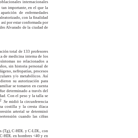
oblacionales internacionales
o tan importante, en el que la
a aparición de enfermedades
aleatorizado, con la finalidad
 así por estar conformada por
ndro Alvarado de la ciudad de
ación total de 133 profesores
ta de medicina interna de los
 síntomas no relacionados a
ños, sin historia personal de
lágeno, nefropatías, procesos
culares y/o metabólicos. Así
dieron su autorización para
familiar se tomaron en cuenta
fue determinado a través del
ad. Con el peso y la talla se
2
.Se midió la circunferencia
costilla y la cresta ilíaca
resión arterial se determinó
ertensión cuando las cifras
idos (Tg), C-HDL y C-LDL, con
; C-HDL en hombres <40 y en