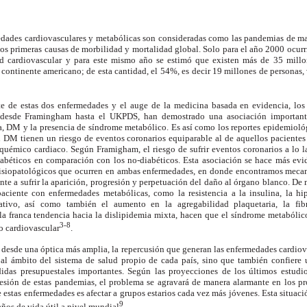
medades cardiovasculares y metabólicas son consideradas como las pandemias de m
os primeras causas de morbilidad y mortalidad global. Solo para el año 2000 ocur
 cardiovascular y para este mismo año se estimó que existen más de 35 millo
 continente americano; de esta cantidad, el 54%, es decir 19 millones de personas,
te de estas dos enfermedades y el auge de la medicina basada en evidencia, los
, desde Framingham hasta el UKPDS, han demostrado una asociación importante
ia, DM y la presencia de síndrome metabólico. Es así como los reportes epidemioló
n DM tienen un riesgo de eventos coronarios equiparable al de aquellos pacientes
quémico cardiaco. Según Framigham, el riesgo de sufrir eventos coronarios a lo l
abéticos en comparación con los no-diabéticos. Esta asociación se hace más ev
 fisiopatológicos que ocurren en ambas enfermedades, en donde encontramos meca
ente a sufrir la aparición, progresión y perpetuación del daño al órgano blanco. D
ciente con enfermedades metabólicas, como la resistencia a la insulina, la hipe
ativo, así como también el aumento en la agregabilidad plaquetaria, la fibri
 la franca tendencia hacia la dislipidemia mixta, hacen que el síndrome metabóli
3-8
go cardiovascular
.
desde una óptica más amplia, la repercusión que generan las enfermedades cardiov
al ámbito del sistema de salud propio de cada país, sino que también confiere
idas presupuestales importantes. Según las proyecciones de los últimos estudi
resión de estas pandemias, el problema se agravará de manera alarmante en los p
 estas enfermedades es afectar a grupos estarios cada vez más jóvenes. Esta situació
9
ños de vida útil a nivel mundial
.