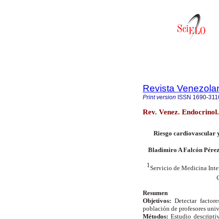
Revista Venezola
Print version
ISSN
1690-311
Rev. Venez. Endocrinol
Riesgo cardiovascular y
Bladimiro A Falcón Pére
1
Servicio de Medicina Inte
Resumen
Objetivos:
Detectar factor
población de profesores unive
Métodos:
Estudio descripti