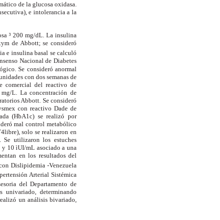
ático de la glucosa oxidasa.
cutiva), e intolerancia a la
sa ³ 200 mg/dL. La insulina
sxym de Abbott; se consideró
ia e insulina basal se calculó
onsenso Nacional de Diabetes
lógico. Se consideró anormal
rtunidades con dos semanas de
e comercial del reactivo de
3 mg/L. La concentración de
atorios Abbott. Se consideró
Sysmex con reactivo Dade de
ada (HbA1c) se realizó por
ideró mal control metabólico
libre), solo se realizaron en
 Se utilizaron los estuches
3 y 10 ìUI/mL asociado a una
mentan en los resultados del
 con Dislipidemia -Venezuela
ertensión Arterial Sistémica
asesoria del Departamento de
is univariado, determinando
ealizó un análisis bivariado,