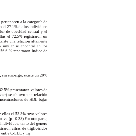
 pertenecen a la categoría de
En el 27.1% de los individuos
or de obesidad central y el
las el
72.5% registraron un
xiste una relación altamente
n similar se encontró en los
 56.6 % reportaron índice de
o, sin embargo, existe un 20%
 62.5% presentaron valores de
isher) se obtuvo una relación
concentraciones de HDL bajas
 ellos el 53.3% tuvo valores
tiva (p= 0.28).Por otra parte,
 individuos, tanto del genero
aron cifras de triglicéridos
) entre C-LDL y Tg.