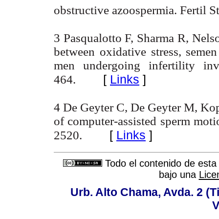
obstructive azoospermia. Fertil 
3 Pasqualotto F, Sharma R, Nels
between oxidative stress, semen 
men undergoing infertility inv
[
Links
]
464.
4 De Geyter C, De Geyter M, Kop
of computer-assisted sperm mot
[
Links
]
2520
.
Todo el contenido de esta 
bajo una
Lice
Urb. Alto Chama, Avda. 2 (Ti
V