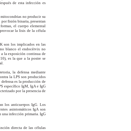
espués de esta infección es
e mitocondrias no producir su
por fisión binaria, presentan
formas, el cuerpo elemental
provocar la lisis de la célula
 K son los implicados en las
gano blanco el endocérvix no
o a la exposición continua de
0), es la que a la postre se
al.
etoria, la defensa mediante
contra la LPS son producidos
 defensa es la producción de
LPS específico IgM, IgA e IgG
cterizado por la presencia de
an los anticuerpos IgG. Los
entes asintomáticos IgA son
n una infección primaria. IgG
inción directa de las células