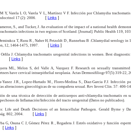
M Y, Varela L O, Varela V L, Martínez V F. Infección por Chlamydia trachomati
docrinol 17 (2): 2006.
[
Links
]
Cameron, S., and Tucker, J. An evaluation of the impact of a national health demons
chomatis infections in two regions of Scotland. [Journal]. Public Health 119, 10
Demirakca T, Rusu R , Naher H, Petzoldt D , Runnebau B .Chlamydial serology in 
n, 12, 1464-1475, 1997.
[
Links
]
Orfila J. Chlamydia trachomatis urogenital infections in women. Best diagnosti
[
Links
]
quera ML, Melon S, del Valle A, Vazquez F. Research on sexually transmitted
tners have cervical intraepithelial neoplasia.
Actas Dermosifiliogr 97(5):319-22, 2
ia-Yanez J.R., Lopez-Hurtado M., Flores-Medina S., Diaz-Garcia F.J. Infección 
las alteraciones ginecológicas de su compañera sexual. Rev Invest Clin. 57: 406-14
ación de una técnica de detección de anticuerpos anti-chlamydia trachomatis en 
pechosos de Inflamación/Infección del tracto urogenital (Datos no publicados).
s: Life and Death Decisions of an Intracellular Pathogen.
Gerald Byrne y Da
pág. 802, 2004.
[
Links
]
barba G, Osuna C J, Gómez Pérez R , Regadera J. Estrés oxidativo y función espe
[
Links
]