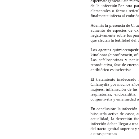
espermatogénicas Este micro
de la infección.Por otra p
elementales o formas reticu
finalmente infecta al embrió
Además la presencia de C. tr
aumento de especies de oxí
negativamente sobre los par
que afectan la fertilidad del 
Los agentes quimioterapeútic
kinolonas (ciprofloxacin, of
Las cefalosporinas y penic
reproductiva, fase de cuerpo
antibiótico es inefectivo.
El tratamiento inadecuado f
Chlamydia por muchos años. 
mujeres, inflamación de las
respiratorias, endocarditi
conjuntivitis y enfermedad re
En conclusión: la infección
búsqueda activa de casos, a
actualidad, la detección fu
infección deben llegar a un
del tracto genital superior y
a otras personas.