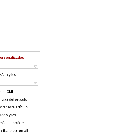
Personalizados
 Analytics
lo en XML
cias del artículo
itar este artículo
 Analytics
ción automática
articulo por email