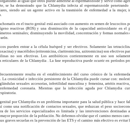
organismo al igual que otros puede adherirse al espermatozoide y servir como agen
arte, se ha demostrado que la Chlamydia infecta al espermatozoide penetrand
lares, siendo así un agente activo en la trasmisión de enfermedad a la mujer, i
n.
achomatis en el tracto genital está asociado con aumento en semen de leucocitos 
geno reactivas (ROS) y una disminución de la capacidad antioxidante en el 
ámetros seminales; disminuyendo la movilidad, concentración y formas normales 
varón.
os pueden entrar a la célula huésped y ser efectivos. Solamente las tetraciclinas
loxacina) y macrólidos (eritromicina, claritromicina, azitromicina) son efectivos pa
ilinas no son efectivas. Los antibióticos corrientemente en uso son solament
s reticulares de la Chlamydia . La fase reproductiva puede ocurrir en períodos pr
recuentemente resulta en el establecimiento del curso crónico de la enfermeda
La cronicidad e infección persistente de la Chlamydia puede cursar con: molest
 glándulas sexuales
accesorias, infertilidad masculina y femenina, artritis reactiv
s, enfermedad coronaria. Mientras que la infección aguda por Chlamydia cursa 
spiratoria.
 genital por Chlamydia es un problema importante para la salud pública y hace fa
sí como una notificación de contactos sexuales, que reduzcan el peso socioecon
era de los servicios especializados es limitada y las intervenciones destinadas a
a mayor proporción de la población. No debemos olvidar que el camino menos caro p
 sus graves secuelas es la prevención de las ETS y el camino más efectivo es evitar 