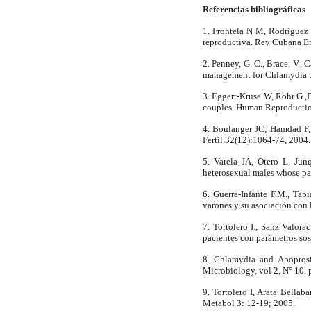
Referencias bibliográficas
1. Frontela N M, Rodríguez 
reproductiva.
Rev Cubana En
2. Penney, G. C., Brace, V., 
management for Chlamydia tra
3. Eggert-Kruse W, Rohr G ,
couples. Human Reproductio
4. Boulanger JC, Hamdad F, 
Fertil.32(12):1064-74, 2004.
5. Varela JA, Otero L, Jun
heterosexual males whose par
6. Guerra-Infante F.M., Tap
varones y su asociación con 
7. Tortolero I., Sanz Valor
pacientes con parámetros sos
8. Chlamydia and Apoptosi
Microbiology, vol 2, N° 10, 
9. Tortolero I, Arata Bella
Metabol 3: 12-19; 2005.