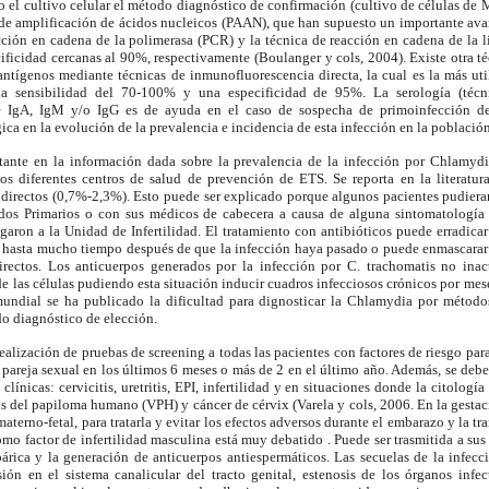
do el cultivo celular el método diagnóstico de confirmación (cultivo de células de
 de amplificación de ácidos nucleicos (PAAN), que han supuesto un importante avan
acción en cadena de la polimerasa (PCR) y la técnica de reacción en cadena de la 
ificidad cercanas al 90%, respectivamente (Boulanger y cols, 2004). Existe otra té
ntígenos mediante técnicas de inmunofluorescencia directa, la cual es la más uti
na sensibilidad del 70-100% y una especificidad de 95%. La serología (técni
de IgA, IgM y/o IgG es de ayuda en el caso de sospecha de primoinfección de
ca en la evolución de la prevalencia e incidencia de esta infección en la población
tante en la información dada sobre la prevalencia de la infección por Chlamydi
los diferentes centros de salud de prevención de ETS. Se reporta en la literatur
directos (0,7%-2,3%). Esto puede ser explicado porque algunos pacientes pudieran
dos Primarios o con sus médicos de cabecera a causa de alguna sintomatología 
egaron a la Unidad de Infertilidad. El tratamiento con antibióticos puede erradica
 hasta mucho tiempo después de que la infección haya pasado o puede enmascarar 
rectos. Los anticuerpos generados por la infección por C. trachomatis no inac
 de las células pudiendo esta situación inducir cuadros infecciosos crónicos por me
 mundial se ha publicado la dificultad para dignosticar la Chlamydia por métodos
do diagnóstico de elección.
realización de pruebas de screening a todas las pacientes con factores de riesgo par
a pareja sexual en los últimos 6 meses o más de 2 en el último año. Además, se deb
 clínicas: cervicitis, uretritis, EPI, infertilidad y en situaciones donde la citología
us del papiloma humano (VPH) y cáncer de cérvix (Varela y cols, 2006. En la gestac
 materno-fetal, para tratarla y evitar los efectos adversos durante el embarazo y la t
omo factor de infertilidad masculina está muy debatido . Puede ser trasmitida a su
ubárica y la generación de anticuerpos antiespermáticos. Las secuelas de la infe
ión en el sistema canalicular del tracto genital, estenosis de los órganos infe