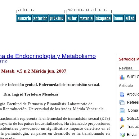
na de Endocrinología y Metabolismo
Servicios 
3110
Revista
 Metab. v.5 n.2 Mérida jun. 2007
SciELO
 e infección genital. Enfermedad de transmisión sexual.
Articulo
Dra. Ingrid Tortolero Mendoza
Articu
Referen
gía. Facultad de Farmacia y Bioanálisis. Laboratorio de
a Reproducción. Universidad de los Andes. Mérida-Venezuela.
Como c
trachomatis representa la enfermedad de transmisión sexual (ETS)
SciELO
ayoría de los países industrializados. Ha alcanzado proporciones
Traduc
cidentales provocando un significativo impacto deletéreo en el
 la perinatología; en países en desarrollo se ha transformado en
Enviar 
ía ocular.