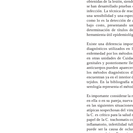
obtenidas de la lesión, sien
se han desarrollado pruebas
infección. La técnica de re
una sensibilidad y una espec
como lo es la detección de a
bajo costo, presentando u
determinación de títulos 
herramienta útil epidemiológi
Existe una diferencia impor
diagnósticos utilizados en 
enfermedad por los métodos 
en otras unidades de Cuida
genitales y posteriomerte ll
anticuerpos pueden aparecer
los métodos diagnósticos di
encuentran ya en el interior
tejidos. En la bibliografía
serología representa el méto
Es importante considerar la 
en ella o en su pareja, nuev
en las siguientes situaciones
atípicas sospechosas del vir
la C. es crítico para la salud
papel de la C. trachomatis c
inflamatorio, infertilidad t
puede ser la causa de oclus