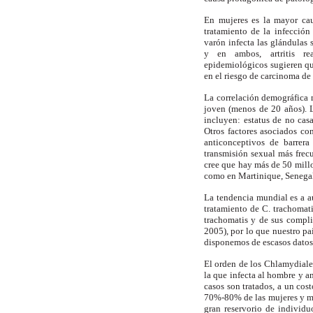
En mujeres es la mayor cau
tratamiento de la infección 
varón infecta las glándulas s
y en ambos, artritis rea
epidemiológicos sugieren qu
en el riesgo de carcinoma de
La correlación demográfica 
joven (menos de 20 años). 
incluyen: estatus de no cas
Otros factores asociados co
anticonceptivos de barrera
transmisión sexual más frec
cree que hay más de 50 millo
como en Martinique, Senegal 
La tendencia mundial es a a
tratamiento de C. trachomat
trachomatis y de sus compli
2005), por lo que nuestro pa
disponemos de escasos datos 
El orden de los Chlamydial
la que infecta al hombre y 
casos son tratados, a un cos
70%-80% de las mujeres y má
gran reservorio de individu