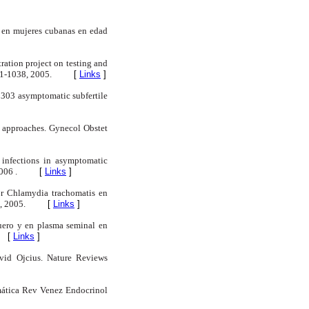
s en mujeres cubanas en edad
tration project on testing and
31-1038, 2005.
[
Links
]
1303 asymptomatic subfertile
c approaches. Gynecol Obstet
 infections in asymptomatic
006 .
[
Links
]
por Chlamydia trachomatis en
, 2005.
[
Links
]
suero y en plasma seminal en
[
Links
]
vid Ojcius. Nature Reviews
rmática Rev Venez Endocrinol