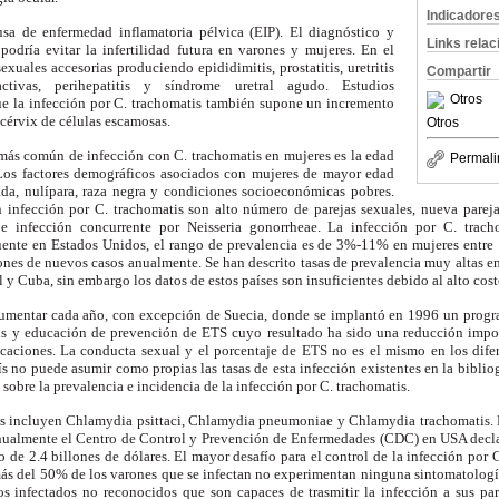
Indicadore
sa de enfermedad inflamatoria pélvica (EIP). El diagnóstico y
Links rela
podría evitar la infertilidad futura en varones y mujeres. En el
exuales accesorias produciendo epididimitis, prostatitis, uretritis
Compartir
ctivas, perihepatitis y síndrome uretral agudo. Estudios
Otros
e la infección por C. trachomatis también supone un incremento
 cérvix de células escamosas.
Otros
más común de infección con C. trachomatis en mujeres es la edad
Permali
Los factores demográficos asociados con mujeres de mayor edad
ada, nulípara, raza negra y condiciones socioeconómicas pobres.
n infección por C. trachomatis son alto número de parejas sexuales, nueva pareja
 e infección concurrente por Neisseria gonorrheae. La infección por C. trac
uente en Estados Unidos, el rango de prevalencia es de 3%-11% en mujeres entre
nes de nuevos casos anualmente. Se han descrito tasas de prevalencia muy altas en 
y Cuba, sin embargo los datos de estos países son insuficientes debido al alto cost
umentar cada año, con excepción de Suecia, donde se implantó en 1996 un progr
is y educación de prevención de ETS cuyo resultado ha sido una reducción impor
caciones. La conducta sexual y el porcentaje de ETS no es el mismo en los difer
ís no puede asumir como propias las tasas de esta infección existentes en la bibli
sobre la prevalencia e incidencia de la infección por C. trachomatis.
es incluyen Chlamydia psittaci, Chlamydia pneumoniae y Chlamydia trachomatis. 
anualmente el Centro de Control y Prevención de Enfermedades (CDC) en USA decl
to de 2.4 billones de dólares. El mayor desafío para el control de la infección por 
s del 50% de los varones que se infectan no experimentan ninguna sintomatologí
os infectados no reconocidos que son capaces de trasmitir la infección a sus pare