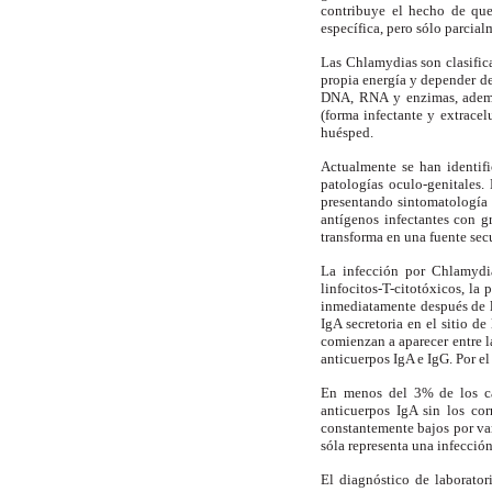
contribuye el hecho de que
específica, pero sólo parcial
Las Chlamydias son clasifica
propia energía y depender de
DNA, RNA y enzimas, además
(forma infectante y extracelu
huésped.
Actualmente se han identifi
patologías oculo-genitales.
presentando sintomatología l
antígenos infectantes con g
transforma en una fuente secu
La infección por Chlamydia
linfocitos-T-citotóxicos, l
inmediatamente después de l
IgA secretoria en el sitio d
comienzan a aparecer entre l
anticuerpos IgA e IgG. Por el
En menos del 3% de los cas
anticuerpos IgA sin los co
constantemente bajos por var
sóla
representa una infección
El diagnóstico de laboratori