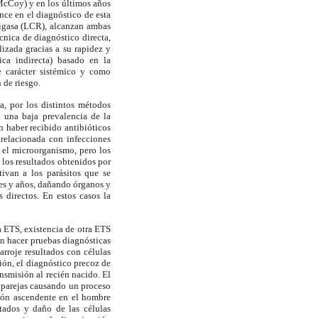
 McCoy) y en los últimos años
ce en el diagnóstico de esta
ligasa (LCR), alcanzan ambas
cnica de diagnóstico directa,
lizada gracias a su rapidez y
ca indirecta) basado en la
 carácter sistémico y como
 de riesgo.
a, por los distintos métodos
a una baja prevalencia de la
 haber recibido antibióticos
relacionada con infecciones
r el microorganismo, pero los
los resultados obtenidos por
tivan a los parásitos que se
ses y años, dañando órganos y
 directos. En estos casos la
a ETS, existencia de otra ETS
en hacer pruebas diagnósticas
 arroje resultados con células
ión, el diagnóstico precoz de
ransmisión al recién nacido. El
s parejas causando un proceso
cción ascendente en el hombre
ctados y daño de las células