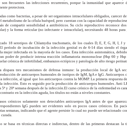
 son frecuentes las infecciones recurrentes, porque la inmunidad que aparece d
mente protectora.
das como bacterias, a pesar de ser organismos intracelulares obligados, carecer d
l metabolismo de la célula huésped, pero cuentan con la capacidad de reproducirse 
 de compartir sensibilidad a antibióticos. Su ciclo reproductivo reconoce dos 
lar) y la forma reticular (no infectante e intracelular), necesitando 48 horas para 
cado 18 serotipos de Chlamydia trachomatis, de los cuales D, E, F, G, H, I, J y
 El período de incubación de la infección genital es de 6-14 días siendo el ór
a mujer infectada en la mayoría de los casos. Esta infección asintomática, debid
ran poder de producir intensa reacción inflamatoria mononuclear (Hsp 60 y Hsp 1
elar crónica de infertilidad, embarazos ectópicos y patología de alto riesgo perinat
 dispara tres mecanismos de defensa inmune: la producción local de IgA secr
a producción de anticuerpos humorales de isotipos de IgM, IgA e IgG. Anticuerpos 
a infección, al igual que los anticuerpos contra la MOMP. La primera respuesta de
e la infección. Esto es seguido por la producción de anticuerpos humorales. Anti 
a 5ª y 20ª semana después de la infección.El curso crónico de la enfermedad es cara
 contrario en la infección aguda, los títulos no están a niveles constantes.
os crónicos solamente son detectables anticuerpos IgA antes de que aparezc
rrespondientes IgG pueden ser evidentes solo en pocos casos crónicos. En paci
ias semanas, indicando que el agente persiste lo cual no puede ser relacionado co
 curada.
o se basa en técnicas directas e indirectas, dentro de las primeras destacan la t