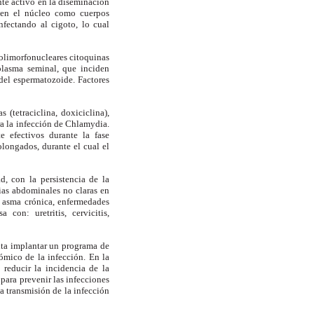
te activo en la diseminación
o en el núcleo como cuerpos
nfectando al cigoto, lo cual
polimorfonucleares citoquinas
plasma seminal, que inciden
del espermatozoide. Factores
 (tetraciclina, doxiciclina),
ra la infección de Chlamydia.
e efectivos durante la fase
olongados, durante el cual el
d, con la persistencia de la
ias abdominales no claras en
a, asma crónica, enfermedades
con: uretritis, cervicitis,
lta implantar un programa de
ómico de la infección. En la
 reducir la incidencia de la
ara prevenir las infecciones
la transmisión de la infección