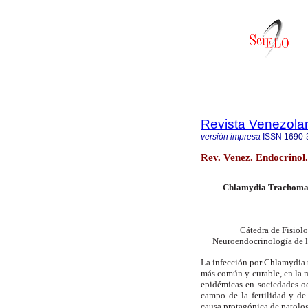
Revista Venezola
versión impresa
ISSN
1690-
Rev. Venez. Endocrinol.
Chlamydia Trachomatis
Cátedra de Fisiolo
Neuroendocrinología de l
La infección por Chlamydia 
más común y curable, en la m
epidémicas en sociedades oc
campo de la fertilidad y de
causa protagónica de patolog