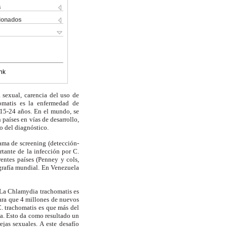
s
cionados
nk
 sexual, carencia del uso de
homatis es la enfermedad de
 15-24 años. En el mundo, se
países en vías de desarrollo,
o del diagnóstico.
ama de screening (detección-
tante de la infección por C.
entes países (Penney y cols,
ografía mundial. En Venezuela
La Chlamydia trachomatis es
ara que 4 millones de nuevos
C. trachomatis es que más del
a. Esto da como resultado un
jas sexuales. A este desafío