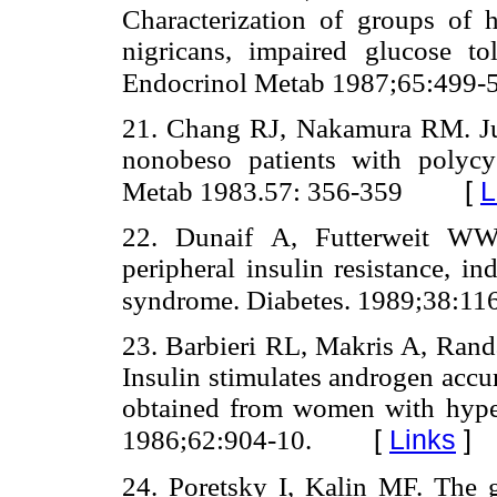
Characterization of groups of
nigricans, impaired glucose to
Endocrinol Metab 1987;65:499-
21. Chang RJ, Nakamura RM. Jud
nonobeso patients with polycy
[
L
Metab 1983.57: 356-359
22. Dunaif A, Futterweit WW
peripheral insulin resistance, i
syndrome. Diabetes. 1989;38:11
23. Barbieri RL, Makris A, Rand
Insulin stimulates androgen accu
obtained from women with hype
[
Links
]
1986;62:904-10.
24. Poretsky I, Kalin MF. The g