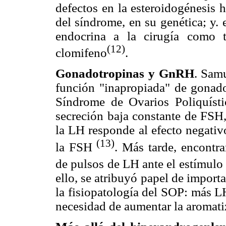
defectos en la esteroidogénesis 
del síndrome, en su genética; y.
endocrina a la cirugía como te
(12)
clomifeno
.
Gonadotropinas y GnRH
. Sam
función "inapropiada" de gonado
Síndrome de Ovarios Poliquístic
secreción baja constante de FSH,
la LH responde al efecto negativ
(13)
la FSH
. Más tarde, encontra
de pulsos de LH ante el estímul
ello, se atribuyó papel de import
la fisiopatología del SOP: más L
necesidad de aumentar la aromati