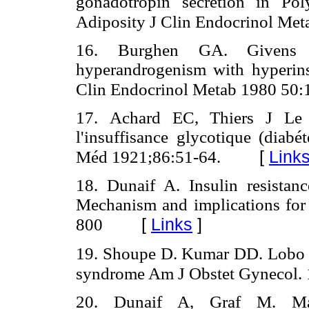
gonadotropin secretion in Po
Adiposity J Clin Endocrinol Me
16. Burghen GA. Givens J
hyperandrogenism with hyperins
Clin Endocrinol Metab 1980 50:
17. Achard EC, Thiers J Le v
l'insuffisance glycotique (diab
[
Link
Méd 1921;86:51-64.
18. Dunaif A. Insulin resista
Mechanism and implications for
[
Links
]
800
19. Shoupe D. Kumar DD. Lobo R
syndrome Am J Obstet Gynecol.
20. Dunaif A, Graf M. Ma