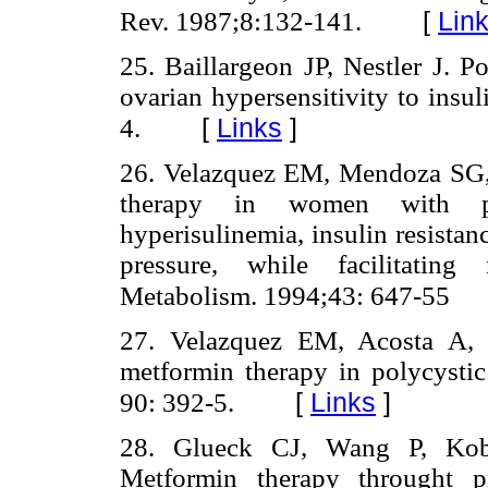
[
Lin
Rev. 1987;8:132-141.
25. Baillargeon JP, Nestler J. 
ovarian hypersensitivity to insu
[
Links
]
4.
26. Velazquez EM, Mendoza SG,
therapy in women with po
hyperisulinemia, insulin resista
pressure, while facilitating
Metabolism. 1994;43: 647-55
27. Velazquez EM, Acosta A, 
metformin therapy in polycysti
[
Links
]
90: 392-5.
28. Glueck CJ, Wang P, Koba
Metformin therapy throught p