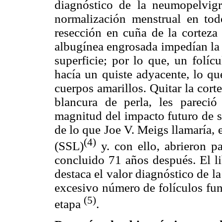
diagnóstico de la neumopelvigra
normalización menstrual en to
resección en cuña de la corteza 
albugínea engrosada impedían la m
superficie; por lo que, un folíc
hacía un quiste adyacente, lo qu
cuerpos amarillos. Quitar la cort
blancura de perla, les pareció
magnitud del impacto futuro de s
de lo que Joe V. Meigs llamaría,
(4)
(SSL)
y. con ello, abrieron p
concluido 71 años después. El li
destaca el valor diagnóstico de l
excesivo número de folículos fun
(5)
etapa
.