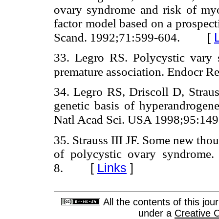
ovary syndrome and risk of myoc
factor model based on a prospec
[
Scand. 1992;71:599-604.
33. Legro RS. Polycystic vary 
premature association. Endocr R
34. Legro RS, Driscoll D, Straus
genetic basis of hyperandrogen
Natl Acad Sci. USA 1998;95:149
35. Strauss III JF. Some new tho
of polycystic ovary syndrome
[
Links
]
8.
All the contents of this jo
under a
Creative 