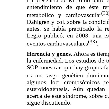
La presencia de Rl como parte d
entendimiento de que éste re
(30
metabólico y cardiovascular
Dahlgren y col. sobre la condici
antes. se había practicado la 
Legro publicó, en 2003. una ex
(33)
eventos cardiovasculares
.
Herencia y genes.
Ahora es tiemp
la enfermedad. Los estudios de t
SOP muestran que hay grupos fam
es un rasgo genético domina
algunos loci cromosómicos re
esteroidogénesis. Aún quedan
acerca de este síndrome, sobre cu
sigue discutiendo.