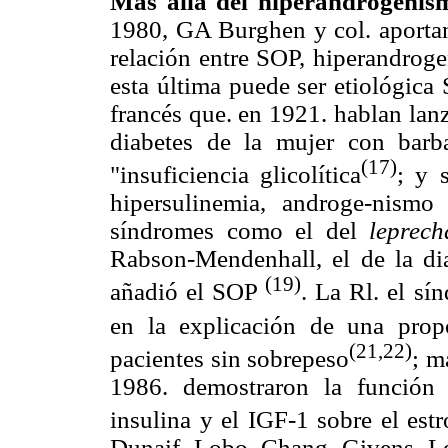
Más allá del hiperandrogenls
1980, GA Burghen y col. aportan 
relación entre SOP, hiperandroge
esta última puede ser etiológica 
francés que. en 1921. hablan lan
diabetes de la mujer con barba
(17)
"insuficiencia glicolítica
; y 
hipersulinemia, androge-nism
síndromes como el del
leprech
Rabson-Mendenhall, el de la dia
(19)
añadió el SOP
. La Rl. el sí
en la explicación de una pro
(21,22)
pacientes sin sobrepeso
; m
1986. demostraron la función 
insulina y el IGF-1 sobre el est
Dunaif, Lobo. Chang. Givens, Le