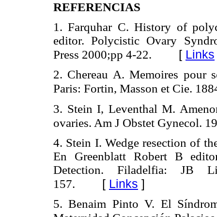
REFERENCIAS
1. Farquhar C. History of pol
editor. Polycistic Ovary Synd
[
Links
Press 2000;pp 4-22.
2. Chereau A. Memoires pour ser
Paris: Fortin, Masson et Cie. 188
3. Stein I, Leventhal M. Amenorr
ovaries. Am J Obstet Gynecol. 1
4. Stein I. Wedge resection of t
En Greenblatt Robert B editor
Detection. Filadelfia: JB
[
Links
]
157.
5. Benaim Pinto V. El Síndrom