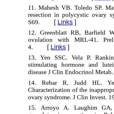
11. Mahesh VB. Toledo SP. Mat
resection in polycystic ovary 
[
Links
]
S69.
12. Greenblatt RB, Barfield
ovulation with MRL-41. Prel
[
Links
]
4.
13. Yen SSC. Vela P. Rankin J
stimulating hormone and lute
disease J Clin Endocrinol Metab
14. Rebar R. Judd HL. Ye
Characterization of the inapprop
ovary syndrome. J Clin Invest. 
15. Arroyo A. Laughim GA, 