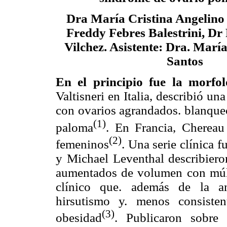
Dra María Cristina Angelino
Freddy Febres Balestrini, Dr
Vilchez. Asistente: Dra. Marí
Santos
En el principio fue la morfol
Valtisneri en Italia, describió u
con ovarios agrandados. blanquec
(1)
paloma
. En Francia, Chereau 
(2)
femeninos
. Una serie clínica 
y Michael Leventhal describiero
aumentados de volumen con múlti
clínico que. además de la ano
hirsutismo y. menos consiste
(3)
obesidad
. Publicaron sobre 