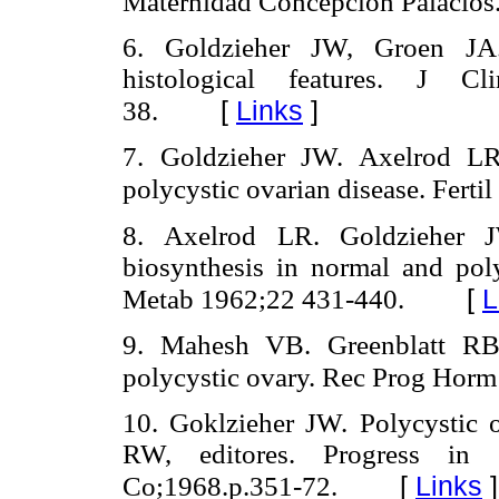
Maternidad Concepción Palacios
6. Goldzieher JW, Groen JA.
histological features. J C
[
Links
]
38.
7. Goldzieher JW. Axelrod LR.
polycystic ovarian disease. Fertil
8. Axelrod LR. Goldzieher JW
biosynthesis in normal and poly
[
L
Metab 1962;22 431-440.
9. Mahesh VB. Greenblatt RB 
polycystic ovary. Rec Prog Horm
10. Goklzieher JW. Polycystic 
RW, editores. Progress in I
[
Links
]
Co;1968.p.351-72.