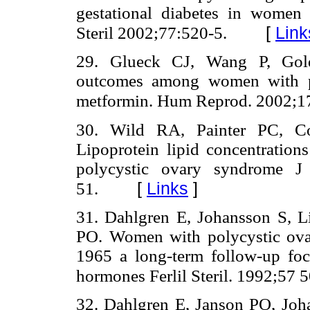
gestational diabetes in women 
[
Link
Steril 2002;77:520-5.
29. Glueck CJ, Wang P, Gold
outcomes among women with po
metformin. Hum Reprod.
2002;1
30. Wild RA, Painter PC, C
Lipoprotein lipid concentration
polycystic ovary syndrome J
[
Links
]
51.
31. Dahlgren E, Johansson S, L
PO. Women with polycystic ova
1965 a long-term follow-up focu
hormones Ferlil Steril. 1992;57 
32. Dahlgren E, Janson PO, Joh