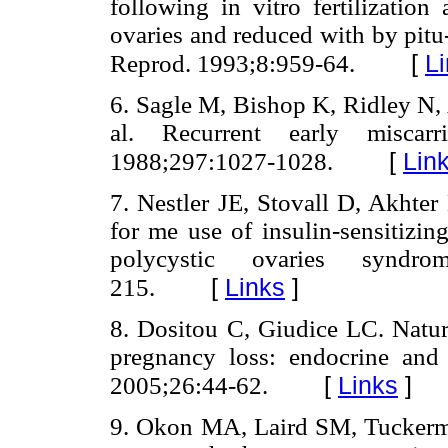
following in vitro fertilizatio
ovaries and reduced with by pitu
[
L
Reprod. 1993;8:959-64.
6. Sagle M, Bishop K, Ridley N
al. Recurrent early miscar
[
Lin
1988;297:1027-1028.
7. Nestler JE, Stovall D, Akhter
for me use of insulin-sensitizin
polycystic ovaries syndro
[
Links
]
215.
8. Dositou C, Giudice LC. Natura
pregnancy loss: endocrine and
[
Links
]
2005;26:44-62.
9. Okon MA, Laird SM, Tuckerm