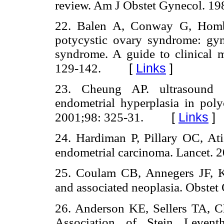
review. Am J Obstet Gynecol. 1
22. Balen A, Conway G, Homb
potycystic ovary syndrome: gyn
syndrome. A guide to clinical 
[
Links
]
129-142.
23. Cheung AP. ultrasound a
endometrial hyperplasia in pol
[
Links
]
2001;98: 325-31.
24. Hardiman P, Pillary OC, A
endometrial carcinoma. Lancet. 
25. Coulam CB, Annegers JF, K
and associated neoplasia. Obste
26. Anderson KE, Sellers TA, 
Association of Stein Levent