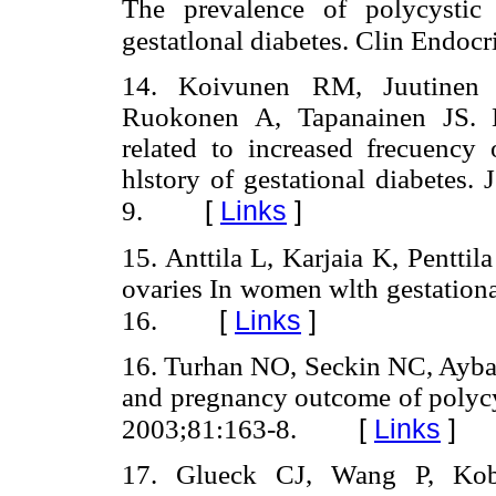
The prevalence of polycystic
gestatlonal diabetes. Clin Endocr
14. Koivunen RM, Juutinen 
Ruokonen A, Tapanainen JS. Me
related to increased frecuency
hlstory of gestational diabetes.
[
Links
]
9.
15. Anttila L, Karjaia K, Pentti
ovaries In women wlth gestationa
[
Links
]
16.
16. Turhan NO, Seckin NC, Aybar 
and pregnancy outcome of polycys
[
Links
]
2003;81:163-8.
17. Glueck CJ, Wang P, Koba