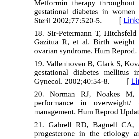
Metformin therapy throughout
gestational diabetes in women 
[
Link
Steril 2002;77:520-5.
18. Sir-Petermann T, Hitchsfel
Gazitua R, et al. Birth weight
ovarian syndrome. Hum Reprod.
19. Vallenhoven B, Clark S, Kov
gestational diabetes mellitus 
[
Li
Gynecol. 2002;40:54-8.
20. Norman RJ, Noakes M, W
performance in overweight/
management. Hum Reprod Update
21. Gabrell RD, Bagnell CA, 
progesterone in the etiology a