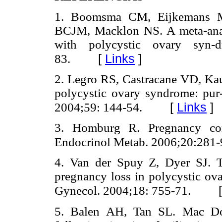
1. Boomsma CM, Eijkemans M
BCJM, Macklon NS. A meta-ana
with polycystic ovary syn
[
Links
]
83.
2. Legro RS, Castracane VD, Kauf
polycystic ovary syndrome: pur-
[
Links
]
2004;59: 144-54.
3. Homburg R. Pregnancy com
Endocrinol Metab. 2006;20:281-
4. Van der Spuy Z, Dyer SJ. Th
pregnancy loss in polycystic ov
Gynecol. 2004;18: 755-71.
5. Balen AH, Tan SL. Mac Dou