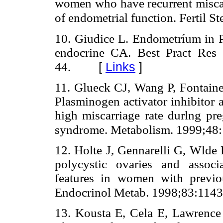
women who have recurrent miscarr
of endometrial function. Fertil St
10. Giudice L. Endometríum in P
endocrine CA. Best Pract Res 
[
Links
]
44.
11. Glueck CJ, Wang P, Fontain
Plasminogen activator inhibitor a
high miscarriage rate durlng p
syndrome. Metabolism. 1999;48:
12. Holte J, Gennarelli G, Wlde 
polycystic ovaries and associ
features in women with previou
Endocrinol Metab. 1998;83:1143
13. Kousta E, Cela E, Lawrence 