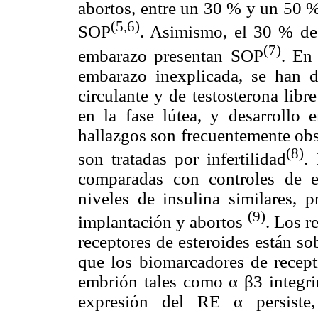
abortos, entre un 30 % y un 50 %
(5,6)
SOP
. Asimismo, el 30 % de 
(7)
embarazo presentan SOP
. En
embarazo inexplicada, se han d
circulante y de testosterona lib
en la fase lútea, y desarrollo 
hallazgos son frecuentemente ob
(8)
son tratadas por infertilidad
.
comparadas con controles de 
niveles de insulina similares, 
(9)
implantación y abortos
. Los r
receptores de esteroides están s
que los biomarcadores de recept
embrión tales como
α
β
3 integr
expresión del RE
α
persiste