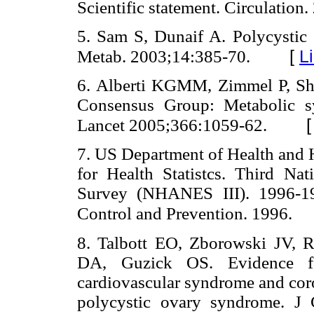
Scientific statement. Circulation
5. Sam S, Dunaif A. Polycysti
[
L
Metab. 2003;14:385-70.
6. Alberti KGMM, Zimmel P, Sh
Consensus Group: Metabolic 
Lancet 2005;366:1059-62.
7. US Department of Health and
for Health Statistcs. Third Na
Survey (NHANES III). 1996-19
Control and Prevention. 1996.
8. Talbott EO, Zborowski JV,
DA, Guzick OS. Evidence fo
cardiovascular syndrome and coro
polycystic ovary syndrome. J