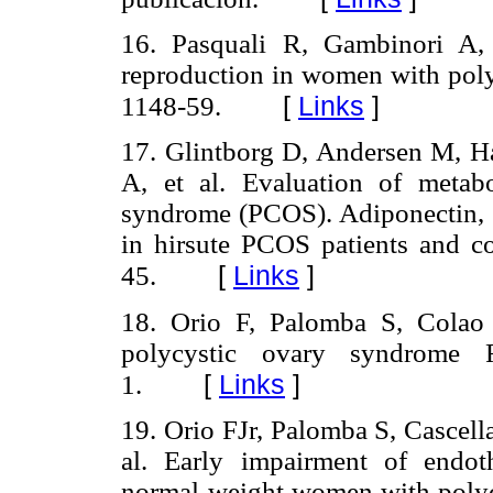
16. Pasquali R, Gambinori A,
reproduction in women with pol
[
Links
]
1148-59.
17. Glintborg D, Andersen M, Ha
A, et al. Evaluation of metabo
syndrome (PCOS). Adiponectin, g
in hirsute PCOS patients and c
[
Links
]
45.
18. Orio F, Palomba S, Colao
polycystic ovary syndrome Fe
[
Links
]
1.
19. Orio FJr, Palomba S, Cascell
al. Early impairment of endot
normal-weight women with polyc