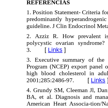
REFERENCIAS
1. Position Statement- Criteria f
predominantly hyperandrogenic
guideline. J Clin Endocrinol Met
2. Azziz R. How prevalent i
polycystic ovarian syndrome?
[
Links
]
3.
3. Executive summary of the t
Program (NCEP) export panel on
high blood cholesterol in adu
[
Links
2001;285:2486-97.
4. Grundy SM, Cleeman Jl, Dan
BA, et al. Diagnosis and man
American Heart Associa-tion/Na