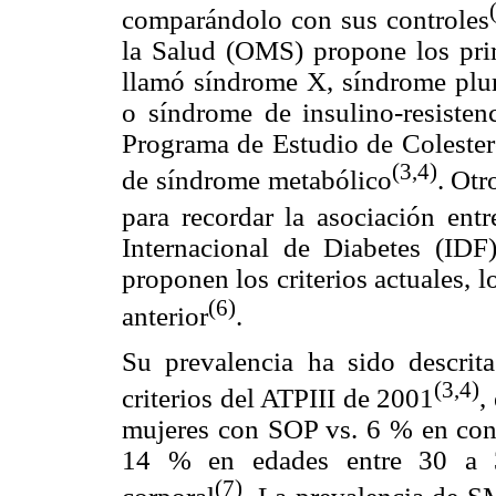
comparándolo con sus controles
la Salud (OMS) propone los prim
llamó síndrome X, síndrome plur
o síndrome de insulino-resisten
Programa de Estudio de Colester
(3,4)
de síndrome metabólico
. Ot
para recordar la asociación en
Internacional de Diabetes (ID
proponen los criterios actuales, l
(6)
anterior
.
Su prevalencia ha sido descrit
(3,4)
criterios del ATPIII de 2001
,
mujeres con SOP vs. 6 % en cont
14 % en edades entre 30 a 3
(7)