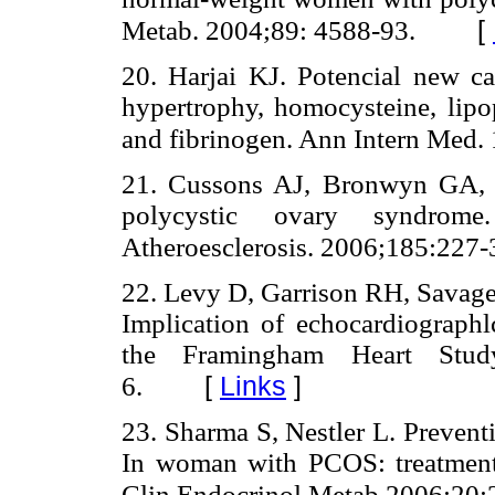
[
Metab. 2004;89: 4588-93.
20. Harjai KJ. Potencial new car
hypertrophy, homocysteine, lipopr
and fibrinogen. Ann Intern Med.
21. Cussons AJ, Bronwyn GA, W
polycystic ovary syndrome
Atheroesclerosis. 2006;185:227-
22. Levy D, Garrison RH, Savage
Implication of echocardiographlc
the Framingham Heart Stu
[
Links
]
6.
23. Sharma S, Nestler L. Prevent
In woman with PCOS: treatment w
Clin Endocrinol Metab 2006;20: