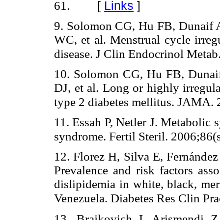
[
Links
]
61.
9. Solomon CG, Hu FB, Dunaif A
WC, et al. Menstrual cycle irregu
disease. J Clin Endocrinol Metab
10. Solomon CG, Hu FB, Dunaif
DJ, et al. Long or highly irregul
type 2 diabetes mellitus. JAMA.
11. Essah P, Netler J. Metabolic
syndrome. Fertil Steril. 2006;86(
12. Florez H, Silva E, Fernández
Prevalence and risk factors ass
dislipidemia in white, black, me
Venezuela. Diabetes Res Clin Pr
13. Brajkovich I, Arismendi Z