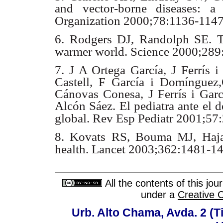
and vector-borne diseases: a
Organization 2000;78:1136-1147
6. Rodgers DJ, Randolph SE. Th
warmer world.
Science 2000;289
7. J A Ortega García, J Ferrís i
Castell, F García i Domínguez,
Cánovas Conesa, J Ferrís i Gar
Alcón Sáez. El pediatra ante el d
global.
Rev Esp Pediatr 2001;57
8. Kovats RS, Bouma MJ, Haja
health. Lancet 2003;362:1481-1
All the contents of this jo
under a
Creative 
Urb. Alto Chama, Avda. 2 (Ti