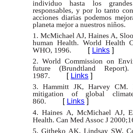
individuo hasta los grande
responsables, y por lo tanto con
acciones diarias podemos mejora
planeta mejor a nuestros niños.
1. McMichael AJ, Haines A, Sloo
human Health. World Health O
[
Links
]
WHO, 1996.
2. World Commission on Env
future (Brundtland Report)
[
Links
]
1987.
3. Hammitt JK, Harvey CM. Equ
mitigation of global clima
[
Links
]
860.
4. Haines A, McMichael AJ, 
Health. Can Med Assoc J 2000;1
5. Githeko AK, Lindsay SW, Co