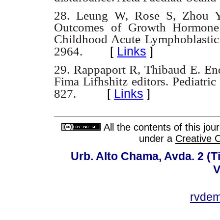
28. Leung W, Rose S, Zhou Y,
Outcomes of Growth Hormone 
Childhood Acute Lymphoblastic
[
Links
]
2964.
29. Rappaport R, Thibaud E. Endo
Fima Lifhshitz editors.
Pediatric
[
Links
]
827.
All the contents of this jo
under a
Creative 
Urb. Alto Chama, Avda. 2 (Ti
V
rvde