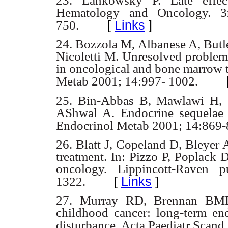
23. Lankowsky P. Late effect
Hematology and Oncology. 3
[
Links
]
750.
24. Bozzola M, Albanese A, Butl
Nicoletti M. Unresolved problems
in oncological and bone marrow t
Metab 2001; 14:997- 1002.
25. Bin-Abbas B, Mawlawi H, 
AShwal A. Endocrine sequelae 
Endocrinol Metab 2001; 14:869-
26. Blatt J, Copeland D, Bleyer A
treatment. In: Pizzo P, Poplack D
oncology. Lippincott-Raven p
[
Links
]
1322.
27. Murray RD, Brennan BMD
childhood cancer: long-term en
disturbance. Acta Paediatr Scand