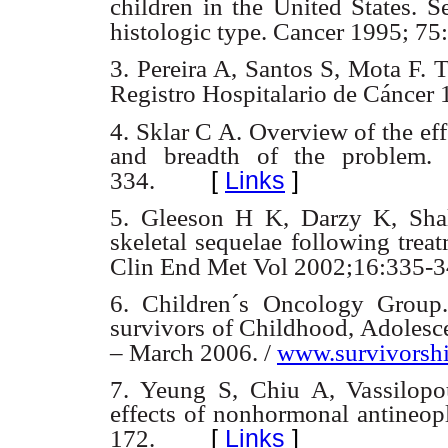
children in the United States. S
histologic type.
Cancer 1995; 75
3. Pereira A, Santos S, Mota F. 
Registro Hospitalario de Cáncer
4. Sklar C A. Overview of the effe
and breadth of the problem.
[
Links
]
334.
5. Gleeson H K, Darzy K, Shal
skeletal sequelae following trea
Clin End Met Vol 2002;16:335-3
6. Children´s Oncology Group
survivors of Childhood, Adolesc
– March 2006. /
www.survivorshi
7. Yeung S, Chiu A, Vassilopo
effects of nonhormonal antineop
[
Links
]
172.