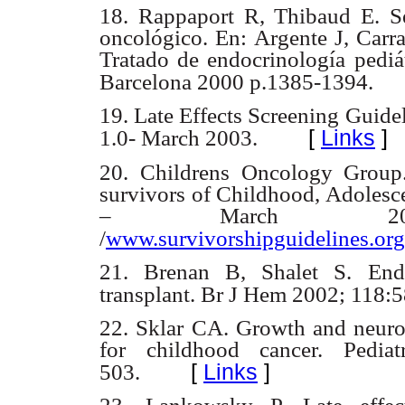
18. Rappaport R, Thibaud E. Se
oncológico. En: Argente J, Carra
Tratado de endocrinología pediá
Barcelona 2000 p.1385-1394.
19. Late Effects Screening Guide
[
Links
]
1.0- March 2003.
20. Childrens Oncology Grou
survivors of Childhood, Adolesc
– March 2006
/
www.survivorshipguidelines.org
21. Brenan B, Shalet S. Endo
transplant. Br J Hem 2002; 118:5
22. Sklar CA. Growth and neuro
for childhood cancer. Pedi
[
Links
]
503.