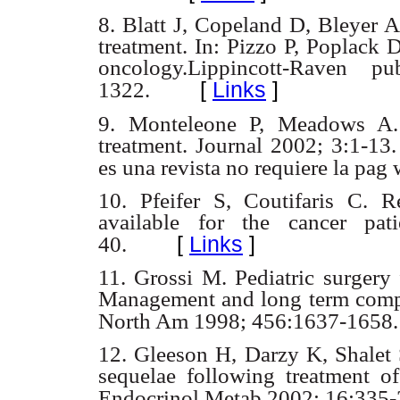
8. Blatt J, Copeland D, Bleyer A
treatment. In: Pizzo P, Poplack D
oncology.Lippincott-Raven pu
[
Links
]
1322.
9. Monteleone P, Meadows A. 
treatment.
Journal 2002; 3:1-13
es una revista no requiere la pag
10. Pfeifer S, Coutifaris C. 
available for the cancer pat
[
Links
]
40.
11. Grossi M. Pediatric surgery f
Management and long term complic
North Am 1998; 456:1637-1658.
12. Gleeson H, Darzy K, Shalet S
sequelae following treatment o
Endocrinol Metab 2002; 16:335-