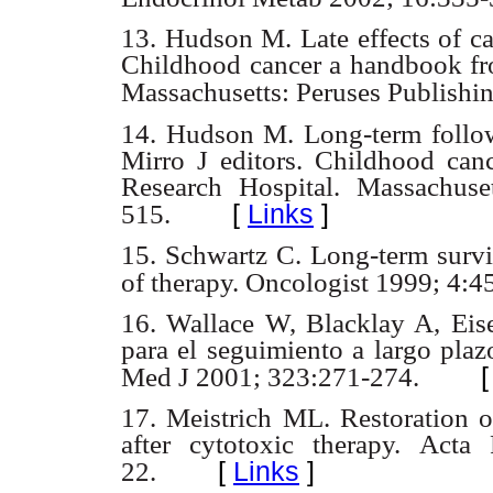
13. Hudson M. Late effects of ca
Childhood cancer a handbook fro
Massachusetts: Peruses Publishin
14. Hudson M. Long-term follow-
Mirro J editors. Childhood can
Research Hospital. Massachuse
[
Links
]
515.
15. Schwartz C. Long-term surviv
of therapy. Oncologist 1999; 4:4
16. Wallace W, Blacklay A, Eise
para el seguimiento a largo plaz
Med J 2001; 323:271-274.
17. Meistrich ML. Restoration 
after cytotoxic therapy.
Acta 
[
Links
]
22.