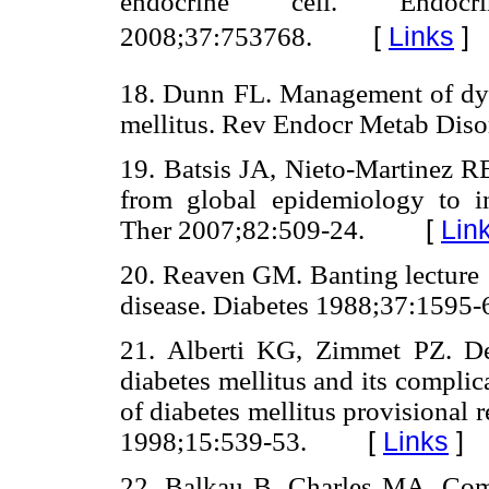
endocrine cell. En
2008;37:753768.
[
Links
]
18. Dunn FL. Management of dysl
mellitus. Rev Endocr Metab Diso
19. Batsis JA, Nieto-Martinez R
from global epidemiology to i
Ther 2007;82:509-24.
[
Lin
20. Reaven GM. Banting lecture 1
disease. Diabetes 1988;37:1595-
21. Alberti KG, Zimmet PZ. Defi
diabetes mellitus and its complica
of diabetes mellitus provisional
1998;15:539-53.
[
Links
]
22. Balkau B, Charles MA. Comm