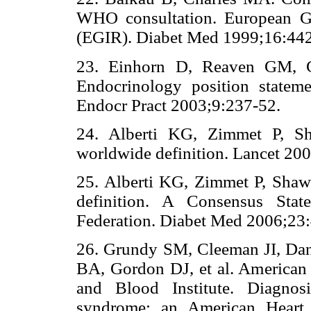
WHO consultation. European Gro
(EGIR). Diabet Med 1999;16:442
23. Einhorn D, Reaven GM, C
Endocrinology position stateme
Endocr Pract 2003;9:237-52.
24. Alberti KG, Zimmet P, S
worldwide definition. Lancet 20
25. Alberti KG, Zimmet P, Sha
definition. A Consensus Stat
Federation. Diabet Med 2006;23
26. Grundy SM, Cleeman JI, Dan
BA, Gordon DJ, et al. American 
and Blood Institute. Diagno
syndrome: an American Heart 