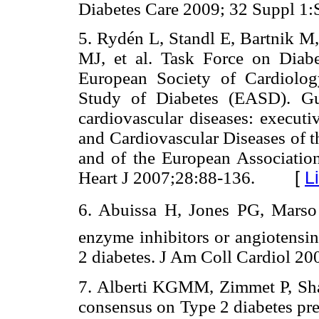
Diabetes Care 2009; 32 Suppl 1:
5. Rydén L, Standl E, Bartnik M,
MJ, et al. Task Force on Diabe
European Society of Cardiolog
Study of Diabetes (EASD). Gui
cardiovascular diseases: execut
and Cardiovascular Diseases of 
and of the European Associatio
Heart J 2007;28:88-136.
[
L
6. Abuissa H, Jones PG, Marso 
enzyme inhibitors or angiotensin
2 diabetes. J Am Coll Cardiol 2
7. Alberti KGMM, Zimmet P, Shaw
consensus on Type 2 diabetes pr