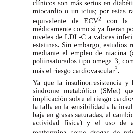
clínicos son más serios en diabéti
miocardio o un ictus; por estas 
2
equivalente de ECV
con la r
médicamente como si ya fueran por
niveles de LDL-C a valores infer
estatinas. Sin embargo, estudios 
mediante el empleo de niacina (a
poliinsaturados tipo omega 3, com
3
más el riesgo cardiovascular
.
Ya que la insulinorresistencia y 
síndrome metabólico (SMet) q
implicación sobre el riesgo cardio
la falla en la sensibilidad a la in
baja en grasas saturadas, el cambi
actividad física) y el uso de a
metformina como drogas de pri