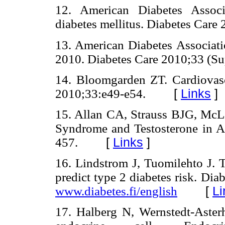
12. American Diabetes Associa
diabetes mellitus. Diabetes Care
13. American Diabetes Associatio
2010. Diabetes Care 2010;33 (Su
14. Bloomgarden ZT. Cardiovasc
2010;33:e49-e54.
[
Links
]
15. Allan CA, Strauss BJG, McL
Syndrome and Testosterone in A
457.
[
Links
]
16. Lindstrom J, Tuomilehto J. Th
predict type 2 diabetes risk. Di
www.diabetes.fi/english
[
Li
17. Halberg N, Wernstedt-Aster