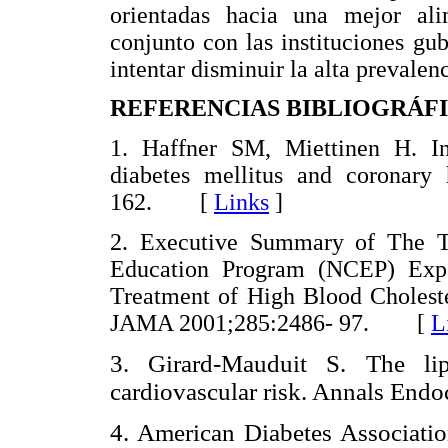
orientadas hacia una mejor ali
conjunto con las instituciones gu
intentar disminuir la alta prevale
REFERENCIAS BIBLIOGRÁF
1. Haffner SM, Miettinen H. Ins
diabetes mellitus and coronary
162. [
Links
]
2. Executive Summary of The Th
Education Program (NCEP) Expe
Treatment of High Blood Choleste
JAMA 2001;285:2486- 97. [
L
3. Girard-Mauduit S. The l
cardiovascular risk. Annals Endo
4. American Diabetes Association