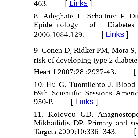
463.
[
Links
]
8. Adeghate E, Schattner P, 
Epidemiology of Diabet
2006;1084:129.
[
Links
]
9. Conen D, Ridker PM, Mora S, 
risk of developing type 2 diabet
Heart J 2007;28 :2937-43.
[
10. Hu G, Tuomilehto J. Blood p
69th Scientific Sessions Americ
950-P.
[
Links
]
11. Kolovou GD, Anagnostop
Mikhailidis DP. Primary and se
Targets 2009;10:336- 343.