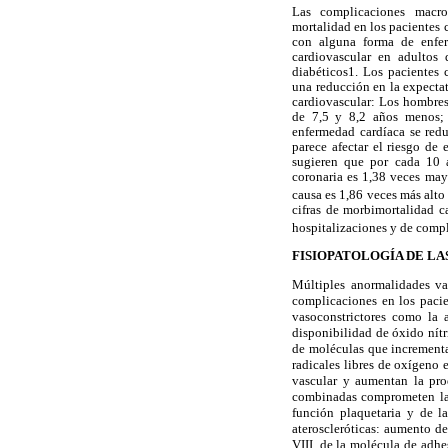
Las complicaciones macro
mortalidad en los pacientes
con alguna forma de enfer
cardiovascular en adultos
diabéticos1. Los pacientes
una reducción en la expecta
cardiovascular: Los hombres
de 7,5 y 8,2 años menos; m
enfermedad cardíaca se red
parece afectar el riesgo de
sugieren que por cada 10 
coronaria es 1,38 veces may
causa es 1,86 veces más alto
cifras de morbimortalidad c
hospitalizaciones y de comp
FISIOPATOLOGÍA DE L
Múltiples anormalidades vas
complicaciones en los paci
vasoconstrictores como la a
disponibilidad de óxido nítr
de moléculas que incrementa
radicales libres de oxígeno 
vascular y aumentan la pro
combinadas comprometen la es
función plaquetaria y de l
ateroscleróticas: aumento de
VIII, de la molécula de adhe