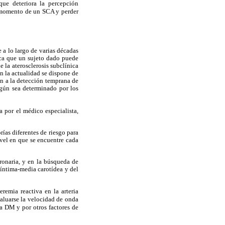
que deteriora la percepción
al momento de un SCA y perder
 a lo largo de varias décadas
ica que un sujeto dado puede
e la aterosclerosis subclínica
en la actualidad se dispone de
n a la detección temprana de
egún sea determinado por los
a por el médico especialista,
as diferentes de riesgo para
ivel en que se encuentre cada
oronaria, y en la búsqueda de
 íntima-media carotídea y del
remia reactiva en la arteria
valuarse la velocidad de onda
la DM y por otros factores de