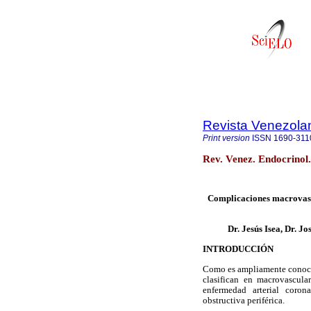
Revista Venezola
Print version
ISSN
1690-311
Rev. Venez. Endocrinol
Complicaciones macrovascu
Dr. Jesús Isea, Dr. Jo
INTRODUCCIÓN
Como es ampliamente conocid
clasifican en macrovascula
enfermedad arterial corona
obstructiva periférica.