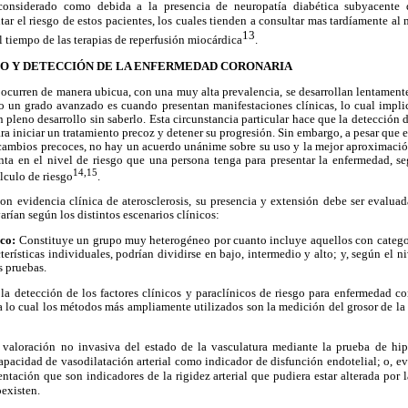
considerado como debida a la presencia de neuropatía diabética subyacente 
ar el riesgo de estos pacientes, los cuales tienden a consultar mas tardíamente 
13
l tiempo de las terapias de reperfusión miocárdica
.
GO Y DETECCIÓN DE LA ENFERMEDAD CORONARIA
s ocurren de manera ubicua, con una muy alta prevalencia, se desarrollan lentamente
 un grado avanzado es cuando presentan manifestaciones clínicas, lo cual impl
n pleno desarrollo sin saberlo. Esta circunstancia particular hace que la detección d
ra iniciar un tratamiento precoz y detener su progresión. Sin embargo, a pesar que 
 cambios precoces, no hay un acuerdo unánime sobre su uso y la mejor aproximació
enta en el nivel de riesgo que una persona tenga para presentar la enfermedad, s
14,15
lculo de riesgo
.
con evidencia clínica de aterosclerosis, su presencia y extensión debe ser evaluad
rían según los distintos escenarios clínicos:
ico:
Constituye un grupo muy heterogéneo por cuanto incluye aquellos con categorí
terísticas individuales, podrían dividirse en bajo, intermedio y alto; y, según el n
s pruebas.
la detección de los factores clínicos y paraclínicos de riesgo para enfermedad c
ra lo cual los métodos más ampliamente utilizados son la medición del grosor de la
valoración no invasiva del estado de la vasculatura mediante la prueba de hipe
 capacidad de vasodilatación arterial como indicador de disfunción endotelial; o, e
ntación que son indicadores de la rigidez arterial que pudiera estar alterada por 
existen.