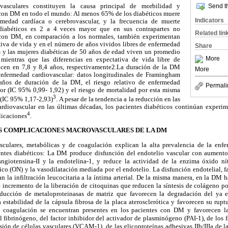
Send th
vasculares constituyen la causa principal de morbilidad y
 con DM en todo el mundo: Al menos 65% de los diabéticos muere
Indicators
medad cardíaca o cerebrovascular, y la frecuencia de muerte
 diabéticos es 2 a 4 veces mayor que en sus contrapartes no
Related lin
 con DM, en comparación a los normales, también experimentan
tiva de vida y en el número de años vividos libres de enfermedad
Share
 y las mujeres diabéticas de 50 años de edad viven un promedio
More
ientras que las diferencias en expectativa de vida libre de
ucen en 7,8 y 8,4 años, respectivamente2.La duración de la DM
More
 enfermedad cardiovascular: datos longitudinales de Framingham
años de duración de la DM, el riesgo relativo de enfermedad
Permali
or (IC 95% 0,99- 1,92) y el riesgo de mortalidad por esta misma
3
 (IC 95% 1,17-2,93)
. A pesar de la tendencia a la reducción en las
ardiovascular en las últimas décadas, los pacientes diabéticos continúan exper
4
licaciones
.
AS COMPLICACIONES MACROVASCULARES DE LA DM
culares, metabólicas y de coagulación explican la alta prevalencia de la enfe
entes diabéticos: La DM produce disfunción del endotelio vascular con aumento 
ngiotensina-II y la endotelina-1, y reduce la actividad de la enzima óxido nítr
ico (ON) y la vasodilatación mediada por el endotelio. La disfunción endotelial, 
n la infiltración leucocitaria a la íntima arterial. De la misma manera, en la DM
e incremento de la liberación de citoquinas que reducen la síntesis de colágeno po
ducción de metaloproteinasas de matriz que favorecen la degradación del ya ex
tabilidad de la cápsula fibrosa de la placa aterosclerótica y favorecen su ruptu
a coagulación se encuentran presentes en los pacientes con DM y favorecen la
l fibrinógeno, del factor inhibidor del activador de plasminógeno (PAI-1), de los 
sión de células vasculares (VCAM-1), de las glicoproteínas adhesivas IIb/IIIa de la 