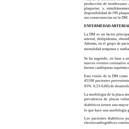
producción de tromboxano A-
plaquetas; y, simultáneame
disponibilidad de ON plaque
sus consecuencias en la DM.
ENFERMEDAD ARTERIAL
La DM es un factor principal
arterial, dislipidemia, obe
Además, en el grupo de paci
mortalidad temprana y tardía
Se ha sugerido, en base a u
nuevos eventos coronarios si
fuesen cardiópatas isquémic
Esta visión de la DM como 
45108 pacientes proveniente
95%: 0,53-0,60) de desarroll
La morfología de la placa ater
prevalencia de placas vulne
diabéticos tienen una mayor 
lo que hace una morfología 
Los pacientes diabéticos pu
electrocardiográficos contin