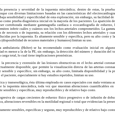
la presencia y severidad de la isquemia miocárdica; dentro de estas, la prueba
nque con diversas limitaciones basadas en las características del electrocardiogr
a baja sensibilidad y especificidad de esta exploración; sin embargo, su facilidad de
so como prueba diagnóstica inicial en la mayoría de los pacientes. La aparición de
er corroborada mediante gammagrafía cardíaca o ecocardiografía de esfuerzo, l
ermiten inferir cuáles y cuántos son los lechos arteriales comprometidos. La gamm
s de necrosis o de isquemia, su relación con los diferentes lechos arteriales y cuan
ucidas por la isquemia. Es altamente sensible y específica, pero su alto costo y la
s (disponibilidad de recursos materiales y humanos) limitan su uso.
ca
ambulatoria (Holter) se ha recomendado como evaluación inicial en algun
lidad es menor a la de la PE; sin embargo, la detección del número y duración del t
a carga total, lo cual tiene implicaciones pronósticas.
n la precencia y
extensión de las lesiones obstructivas en el lecho arterial corona
tualmente disponible, que permite la visualización directa de las arterias corona
sensible y específico; sin embargo, su alto costo, limitada disponibilidad y la p
 el paciente, especialmente si hay estudios repetidos, limitan su uso.
cica y transesofágica, ésta última empleada en casos especiales con mala ventana ac
e la isquemia miocárdica, toda vez que muestran alteraciones cuantificables en la
te sensibles y específicas, muy reproducibles y de relativo bajo costo.
ogresiva de cargas crecientes de esfuerzo físico progresivo o de infusión de dob
a, alteraciones reversibles en la motilidad regional o total que evidencian la prese
tamente sensibles, específicas y seguras, muy reproducibles y de relativo bajo costo