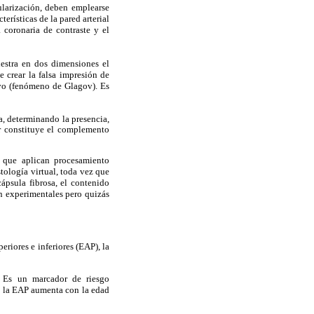
ularización, deben emplearse
erísticas de la pared arterial
 coronaria de contraste y el
uestra en dos dimensiones el
de crear la falsa impresión de
ivo (fenómeno de Glagov). Es
ia, determinando la presencia,
lar constituye el complemento
 que aplican procesamiento
tología virtual, toda vez que
cápsula fibrosa, el contenido
n experimentales pero quizás
eriores e inferiores (EAP), la
s. Es un marcador de riesgo
de la EAP aumenta con la edad