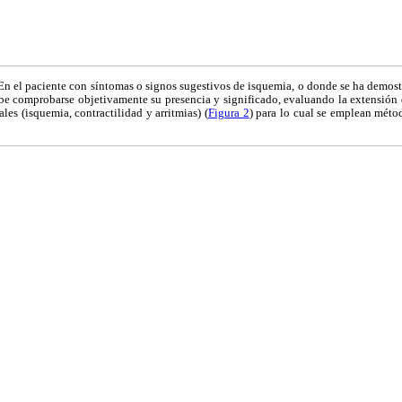
En el paciente con síntomas o signos sugestivos de isquemia, o donde se ha demos
ebe comprobarse objetivamente su presencia y significado, evaluando la extensión d
les (isquemia, contractilidad y arritmias) (
Figura 2
) para lo cual se emplean mét