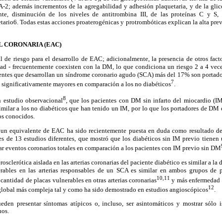
2; además incrementos de la agregabilidad y adhesión plaquetaria, y de la glico
nte, disminución de los niveles de antitrombina III, de las proteínas C y S, 
tario6
. Todas estas acciones proaterogénicas y protrombóticas explican la alta prev
 CORONARIA (EAC)
 de riesgo para el desarrollo de EAC; adicionalmente, la presencia de otros fact
sidad - frecuentemente coexisten con la DM, lo que condiciona un riesgo 2 a 4 vec
entes que desarrollan un síndrome coronario agudo (SCA) más del 17% son portador
7
 significativamente mayores en comparación a los no diabéticos
.
8
n estudio observacional
, que los pacientes con DM sin infarto del miocardio (IM
milar a los no diabéticos que han tenido un IM, por lo que los portadores de DM 
os conocidos.
un equivalente de EAC ha sido recientemente puesta en duda como resultado de
s de 13 estudios diferentes, que mostró que los diabéticos sin IM previo tiene
ar eventos coronarios totales en comparación a los pacientes con IM previo sin DM
osclerótica aislada en las arterias coronarias del paciente diabético es similar a la d
rables en las arterias responsables de un SCA es similar en ambos grupos de p
10,11
cantidad de placas vulnerables en otras arterias coronarias
y más enfermedad e
12
global más compleja tal y como ha sido demostrado en estudios angioscópicos
.
eden presentar síntomas atípicos o, incluso, ser asintomáticos y mostrar sólo i
uos.