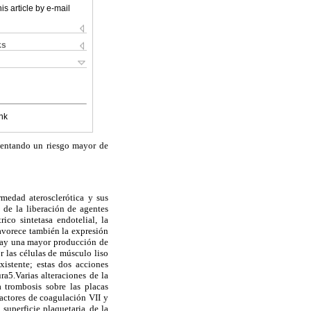
is article by e-mail
ks
nk
imentando un riesgo mayor de
rmedad aterosclerótica y sus
de la liberación de agentes
ico sintetasa endotelial, la
favorece también la expresión
 hay una mayor producción de
r las células de músculo liso
istente; estas dos acciones
ra5.Varias alteraciones de la
 trombosis sobre las placas
factores de coagulación VII y
superficie plaquetaria, de la