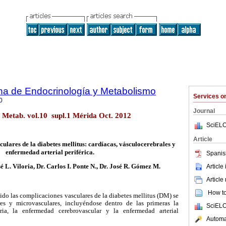
na de Endocrinología y Metabolismo
Services 
0
Journal
. Metab. vol.10 supl.1 Mérida Oct. 2012
SciELO
Article
lares de la diabetes mellitus: cardíacas, vásculocerebrales y
enfermedad arterial periférica.
Spanis
Article
sé L. Viloria, Dr. Carlos I. Ponte N., Dr. José R. Gómez M.
Article
How to 
o las complicaciones vasculares de la diabetes mellitus (DM) se
res y microvasculares, incluyéndose dentro de las primeras la
SciELO
ria, la enfermedad cerebrovascular y la enfermedad arterial
Automat