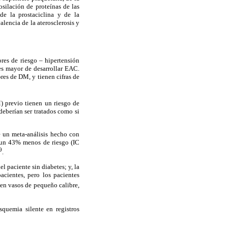
silación de proteínas de las
de la prostaciclina y de la
alencia de la aterosclerosis y
ores de riesgo – hipertensión
es mayor de desarrollar EAC.
es de DM, y tienen cifras de
) previo tienen un riesgo de
deberían ser tratados como si
 un meta-análisis hecho con
n un 43% menos de riesgo (IC
9
.
el paciente sin diabetes; y, la
acientes, pero los pacientes
n vasos de pequeño calibre,
squemia silente en registros