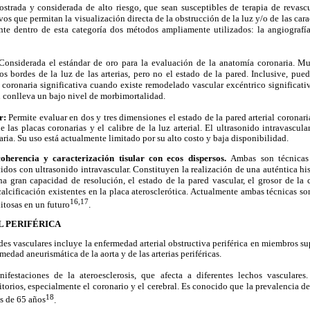
strada y considerada de alto riesgo, que sean susceptibles de terapia de revasc
s que permitan la visualización directa de la obstrucción de la luz y/o de las caract
nte dentro de esta categoría dos métodos ampliamente utilizados: la angiografía
Considerada el estándar de oro para la evaluación de la anatomía coronaria. M
los bordes de la luz de las arterias, pero no el estado de la pared. Inclusive, pue
coronaria significativa cuando existe remodelado vascular excéntrico significat
ón conlleva un bajo nivel de morbimortalidad.
ar:
Permite evaluar en dos y tres dimensiones el estado de la pared arterial coronar
de las placas coronarias y el calibre de la luz arterial. El ultrasonido intravascu
aria. Su uso está actualmente limitado por su alto costo y baja disponibilidad.
oherencia y caracterización tisular con ecos dispersos.
Ambas son técnicas
dos con ultrasonido intravascular. Constituyen la realización de una auténtica his
na gran capacidad de resolución, el estado de la pared vascular, el grosor de la 
 calcificación existentes en la placa
aterosclerótica. Actualmente ambas técnicas so
16,17
itosas en un futuro
.
 PERIFÉRICA
es vasculares incluye la enfermedad arterial obstructiva periférica en miembros sup
medad aneurismática de la aorta y de las arterias periféricas.
estaciones de la ateroesclerosis, que afecta a diferentes lechos vasculare
ritorios, especialmente el coronario y el cerebral. Es conocido que la prevalencia 
18
s de 65 años
.