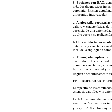
3. Pacientes con EAC.
demo
métodos diagnósticos invasivo
coronaria. Existen actualme
ultrasonido intravascular.
a. Angiografía coronaria:
calibre y características de 
ausencia de una enfermedad 
de alto costo y su realizaci
b. Ultrasonido intravascul
extensión y características 
ideal de la angiografía coron
c. Tomografía óptica de c
avanzado de los ecos produci
permiten caracterizar, con u
lipídico, la celularidad y la
lleguen a ser clínicamente ex
ENFERMEDAD ARTERIAL
El espectro de las enfermedad
estenosis carotídea y la enfer
La EAP es una de las manif
aterotrombótico en otros ter
y llega al 20% en los mayore