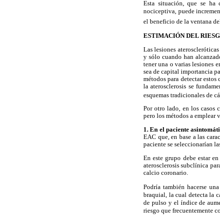
Esta situación, que se ha 
nociceptiva, puede increment
el beneficio de la ventana de
ESTIMACIÓN DEL RIES
Las lesiones aterosclerótica
y sólo cuando han alcanzado
tener una o varias lesiones e
sea de capital importancia pa
métodos para detectar estos
la aterosclerosis se fundam
esquemas tradicionales de cá
Por otro lado, en los casos 
pero los métodos a emplear va
1. En el paciente asintomát
EAC que, en base a las carac
paciente se seleccionarían la
En este grupo debe estar en 
aterosclerosis subclínica pa
calcio coronario.
Podría también hacerse una 
braquial, la cual detecta la
de pulso y el índice de aume
riesgo que frecuentemente co