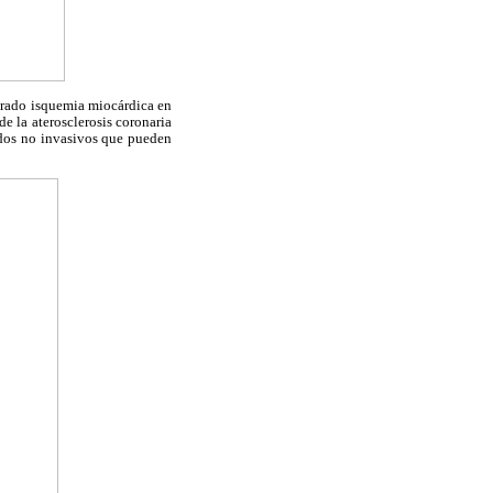
trado isquemia miocárdica en
e la aterosclerosis coronaria
odos no invasivos que pueden