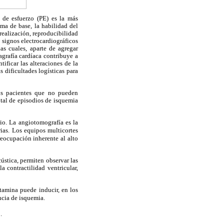
 de esfuerzo (PE) es la más
ama de base, la habilidad del
 realización, reproducibilidad
 signos electrocardiográficos
as cuales, aparte de agregar
agrafía cardíaca contribuye a
tificar las alteraciones de la
s dificultades logísticas para
os pacientes que no pueden
otal de episodios de isquemia
rio. La angiotomografía es la
rias. Los equipos multicortes
reocupación inherente al alto
ústica, permiten observar las
 contractilidad ventricular,
utamina puede inducir, en los
ncia de isquemia.
.