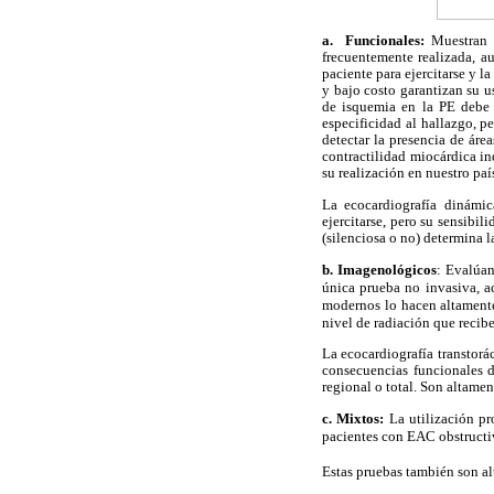
a. Funcionales:
Muestran 
frecuentemente realizada, au
paciente para ejercitarse y l
y bajo costo garantizan su u
de isquemia en la PE debe s
especificidad al hallazgo, p
detectar la presencia de área
contractilidad miocárdica ind
su realización en nuestro paí
La ecocardiografía dinámi
ejercitarse, pero su sensibi
(silenciosa o no) determina l
b. Imagenológicos
: Evalúa
única prueba no invasiva, ac
modernos lo hacen altamente 
nivel de radiación que recibe
La ecocardiografía transtorá
consecuencias funcionales d
regional o total. Son altamen
c. Mixtos:
La utilización pr
pacientes con EAC obstructiv
Estas pruebas también son al