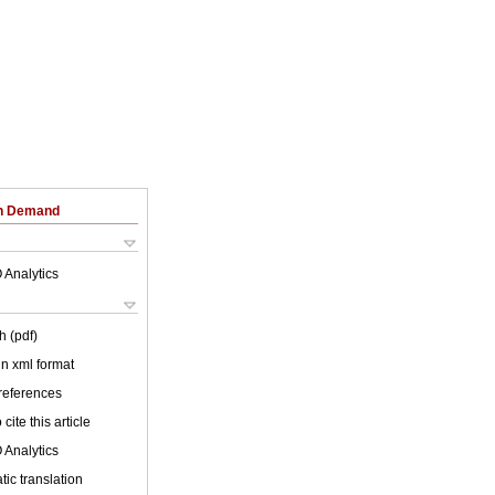
on Demand
 Analytics
h (pdf)
 in xml format
 references
cite this article
 Analytics
ic translation