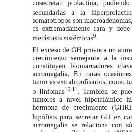
cosecretan prolactina, pudiendo
secundarias a la hiperprolacti
somatotropos son macroadenomas, 
es extremadamente rara y debe 
9
metástasis sistémicas
.
El exceso de GH provoca un aument
crecimiento semejante a la ins
constituyen biomarcadores cla
acromegalia. En raras ocasione
tumores extrahipofisarios, como tu
10,11
o linfomas
. También se pue
tumores a nivel hipotalámico hi
hormona de crecimiento (GHRH)
hipófisis para secretar GH en ca
acromegalia se relaciona con sí