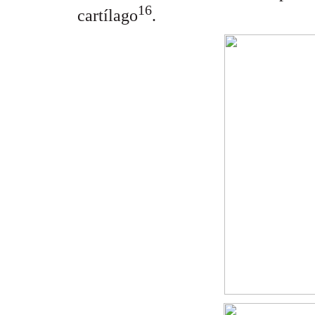
16
cartílago
.