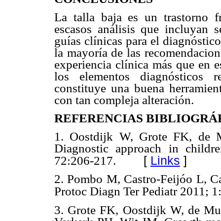
La talla baja es un trastorno f
escasos análisis que incluyan s
guías clínicas para el diagnóstic
la mayoría de las recomendacione
experiencia clínica más que en e
los elementos diagnósticos r
constituye una buena herramienta
con tan compleja alteración.
REFERENCIAS BIBLIOGRÁ
1. Oostdijk W, Grote FK, de 
Diagnostic approach in childr
[
Links
]
72:206-217.
2. Pombo M, Castro-Feijóo L, Cab
Protoc Diagn Ter Pediatr 2011; 1
3. Grote FK, Oostdijk W, de M