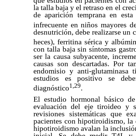
que estudios en pacientes con ac
la talla baja y el retraso en el cr
de aparición temprana en esta 
infrecuente en niños mayores d
desnutrición, debe realizarse un 
heces), ferritina sérica y albúmi
con talla baja sin síntomas gastr
ser la causa subyacente, increm
causas son descartadas. Por tan
endomisio y anti-glutaminasa ti
estudios es positivo se debe
1,29
diagnóstico
.
El estudio hormonal básico de 
evaluación del eje tiroideo y
revisiones sistemáticas que ex
pacientes con hipotiroidismo, la 
hipotiroidismo avalan la inclusió
inicial. Se debe medir T4L y