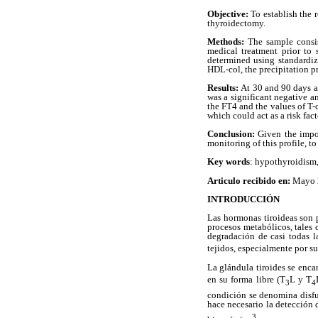
Objective:
To establish the 
thyroidectomy.
Methods:
The sample consi
medical treatment prior to 
determined using standardize
HDL-col, the precipitation 
Results:
At 30 and 90 days af
was a significant negative 
the FT4 and the values of T-
which could act as a
risk fact
Conclusion:
Given the impor
monitoring of this profile, 
Key words
: hypothyroidism,
Articulo recibido en:
Mayo 
INTRODUCCIÓN
Las hormonas tiroideas son 
procesos metabólicos, tales 
degradación de casi todas l
tejidos, especialmente por s
La glándula tiroides se enca
en su forma libre (T
L y T
3
4
condición se denomina disfu
hace necesario la detección 
3