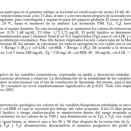
on participar en el presente trabajo se les tomó en condiciones de ayuno 10 mL de
a tiroidectomía total, a los 15 días, al mes y a los tres meses después de la tiroidect
gulante, para centrifugarla y separar el suero del paquete globular. El suero se dis
- 20 ºC, hasta el momento de su análisis. Las hormonas TSH, T
L, T
L fuer
3
4
 el equipo Inmulite. En esta investigación se asumieron los valores de referencias 
re: 0,70. 1,48 ng/dL; T3 libre: 1,71.3,71 pg/dL. El perfil lipídico se determ
standarizados para Colesterol Total (Col-T) y triglicéridos (Tg), para el col-LDL y 
rocedimiento enzimático. Para ello fueron empleados los kits comerciales de la Ma
enium III. Así mismo, se calcularon los índices aterogénicos, los cuales son el res
 = Riesgo 1 (R
) y col-LDL/ col-HDL = Riesgo 2 (R
). De acuerdo a la técni
1
2
encia: Col T hasta 200 mg/dL, Tg < 150 mg/ dL, col-HDL 40 . 60 mg/dL, col-LDL <
iptivo de las variables cuantitativas, expresadas en media y desviación estándar. 
cuencias absolutas y relativas. La determinación de la normalidad de las variables
os se relacionaron con el test de correlación de Spearman. Así mismo, para el aná
 Se consideró un nivel estadísticamente significativo de p<0,05. Todo ello empl
ows 2003.
ntervención quirúrgica los valores de las variables bioquímicas estudiadas se enco
l col-HDL el cual se encontró por debajo del valor aceptado. A los 15 días poster
fil lipídico y riesgo cardiovascular se mantuvieron dentro del rango aceptado 
ncremento en los valores de la TSH y una disminución en la T
L y T
L con respe
4
3
De igual forma, se observó que a los 30 y 90 días después de la extracción de la 
la T
L y T
L disminuyeron, destacándose el aumento progresivo del perfil l
4
3