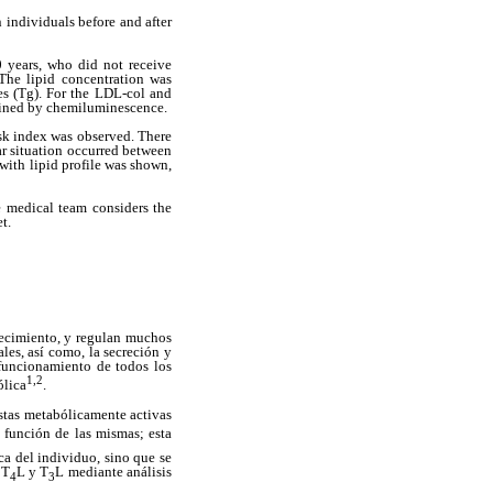
n
individuals before and after
 years, who did not receive
 The lipid concentration was
des (Tg). For the LDL-col and
rmined by chemiluminescence.
isk index was observed. There
r situation occurred between
with lipid profile was shown,
e
medical team considers the
t.
recimiento, y regulan muchos
les, así como, la secreción y
 funcionamiento de todos los
1,2
ólica
.
éstas metabólicamente activas
función de las mismas; esta
ica del individuo, sino que se
 T
L y T
L mediante análisis
4
3