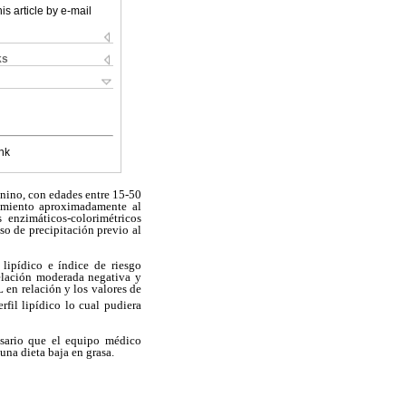
is article by e-mail
ks
nk
enino, con edades entre 15-50
tamiento aproximadamente al
 enzimáticos-colorimétricos
so de precipitación previo al
 lipídico
e índice de riesgo
relación moderada negativa y
L en relación y los valores de
rfil lipídico lo cual pudiera
sario
que el equipo médico
una dieta baja en grasa.