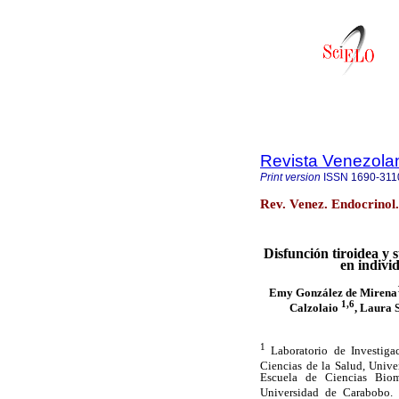
Revista Venezola
Print version
ISSN
1690-311
Rev. Venez. Endocrinol
Disfunción tiroidea y s
en individ
Emy González de Mirena
1,6
Calzolaio
, Laura 
1
Laboratorio de Investigac
Ciencias de la Salud, Univ
Escuela de Ciencias Biom
Universidad de Carabobo.