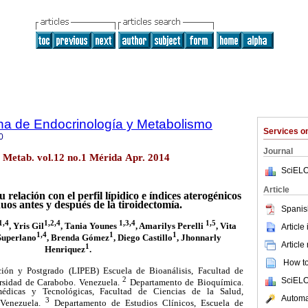
na de Endocrinología y Metabolismo
Services 
0
Journal
. Metab. vol.12 no.1 Mérida Apr. 2014
SciELO
Article
u relación con el perfil lípidico e índices aterogénicos
uos antes y después de la tiroidectomía.
Spanis
1,4
1,2,4
1,3,4
1,5
, Yris Gil
, Tania Younes
, Amarilys Perelli
, Vita
Article
1,4
1
1
Superlano
, Brenda Gómez
, Diego Castillo
, Jhonnarly
Article
1
Henriquez
.
How to 
ión y Postgrado (LIPEB) Escuela de Bioanálisis, Facultad de
2
SciELO
ersidad de Carabobo. Venezuela.
Departamento de Bioquímica.
édicas y Tecnológicas, Facultad de Ciencias de la Salud,
Automat
3
 Venezuela.
Departamento de Estudios Clínicos, Escuela de