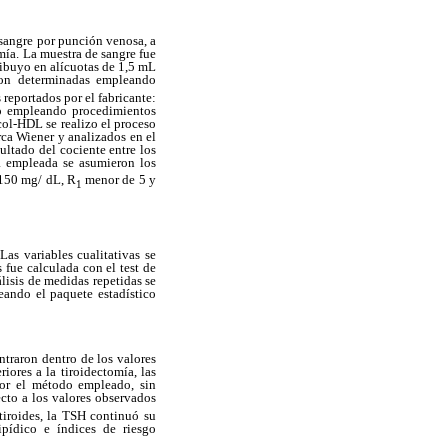
 sangre por punción venosa, a
omía. La muestra de sangre fue
tribuyo en alícuotas de 1,5 mL
on determinadas empleando
reportados por el fabricante:
ino empleando procedimientos
col-HDL se realizo el proceso
rca Wiener y analizados en el
ultado del cociente entre los
ca empleada se asumieron los
 150 mg/ dL, R
menor de 5 y
1
Las variables cualitativas se
 fue calculada con el test de
lisis de medidas repetidas se
eando el paquete estadístico
ntraron dentro de los valores
iores a la tiroidectomía, las
por el método empleado, sin
cto a los valores observados
tiroides, la TSH continuó su
ipídico e índices de riesgo