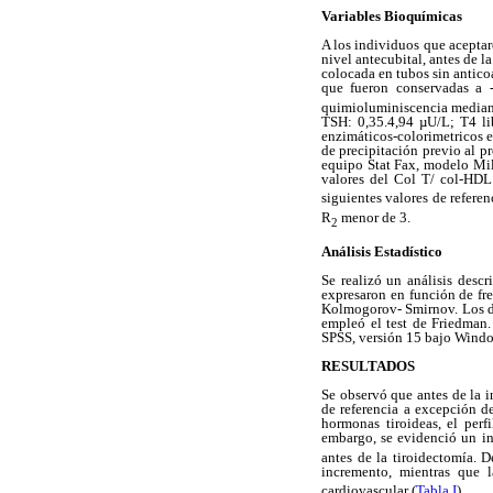
Variables Bioquímicas
A los individuos que aceptar
nivel antecubital, antes de l
colocada en tubos sin anticoa
que fueron conservadas a 
quimioluminiscencia mediante
TSH: 0,35.4,94 µU/L; T4 lib
enzimáticos-colorimetricos e
de precipitación previo al p
equipo Stat Fax, modelo Mill
valores del Col T/ col-HDL
siguientes valores de refer
R
menor de 3.
2
Análisis Estadístico
Se realizó un análisis descr
expresaron en función de fre
Kolmogorov- Smirnov. Los dat
empleó el test de Friedman.
SPSS, versión 15 bajo Wind
RESULTADOS
Se observó que antes de la i
de referencia a excepción de
hormonas tiroideas, el per
embargo, se evidenció un i
antes de la tiroidectomía. 
incremento, mientras que 
cardiovascular (
Tabla I
).