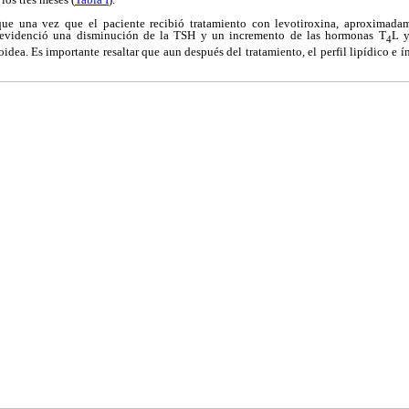
ue una vez que el paciente recibió tratamiento con levotiroxina, aproximada
e evidenció una disminución de la TSH y un incremento de las hormonas T
L 
4
oidea. Es importante resaltar que aun después del tratamiento, el perfil lipídico e 