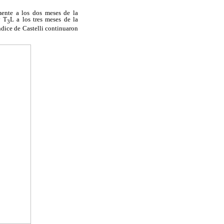
mente a los dos meses de la
y T
L a los tres meses de la
3
índice de Castelli continuaron