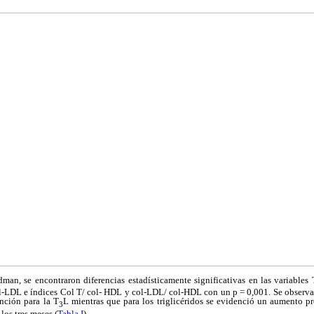
dman, se encontraron diferencias estadísticamente significativas en las variables
ol-LDL e índices Col T/ col- HDL y col-LDL/ col-HDL con un p = 0,001. Se observa
ención para la T
L mientras que para los triglicéridos se evidenció un aumento pr
3
los tres meses (
Tabla I
).