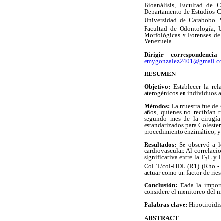
Bioanálisis, Facultad de 
Departamento de Estudios Clí
Universidad de Carabobo. 
Facultad de Odontología, 
Morfológicas y Forenses de
Venezuela.
Dirigir correspondenc
emygonzalez2401@gmail.c
RESUMEN
Objetivo:
Establecer la rel
aterogénicos en individuos a
Métodos:
La muestra fue de 
años, quienes no recibían 
segundo mes de la cirugía.
estandarizados para Colester
procedimiento enzimático, y
Resultados:
Se observó a l
cardiovascular. Al correlaci
significativa entre la T
L y l
3
Col T/col-HDL (R1) (Rho -
actuar como
un factor de rie
Conclusión:
Dada la import
considere el monitoreo del m
Palabras clave:
Hipotiroidis
ABSTRACT