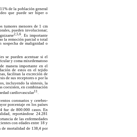
 11% de la población general
oideo que puede ser hiper o
 los tumores menores de 1 cm
orales, pueden involucionar;
2,5,6
gnizarse
. Es importante
o la remoción parcial o total
on sospecha de malignidad o
les se pueden acentuar si el
auricular y coma mixedematoso
 de manera importante en el
dación de estos en el tejido
as, facilitan la excreción de
sis de sus receptores o por la
s, incluyendo la síntesis, la
cas coexisten, en combinación
11
rmedad cardiovascular
.
entos coronarios y cerebro-
ayor porcentaje en los países
04 fue de 800.000 casos. En
lidad, reportándose 24.281
ortancia de las enfermedades
cientes con edades entre 18 y
a de mortalidad de 138,4 por