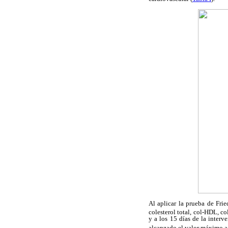
Al aplicar la prueba de Frie
colesterol total, col-HDL, c
y a los 15 días de la interv
alcanzado el valor máximo a 