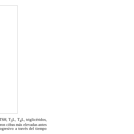
 TSH, T
L, T
L, triglicéridos,
3
4
ron cifras más elevadas antes
ogresivo a través del tiempo