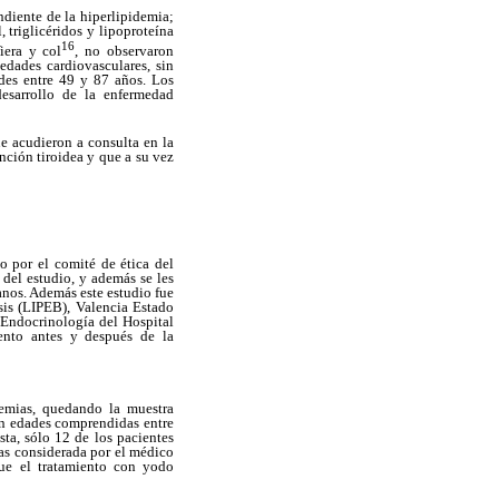
ndiente de la hiperlipidemia;
 triglicéridos y lipoproteína
16
iera y col
, no observaron
edades cardiovasculares, sin
des entre 49 y 87 años. Los
desarrollo de la enfermedad
ue acudieron a consulta en la
nción tiroidea y que a su vez
o por el comité de ética del
 del estudio, y además se les
anos. Además este estudio fue
sis (LIPEB), Valencia Estado
y Endocrinología del Hospital
ento antes y después de la
demias, quedando la muestra
on edades comprendidas entre
sta, sólo 12 de los pacientes
vas considerada por el médico
que el tratamiento con yodo