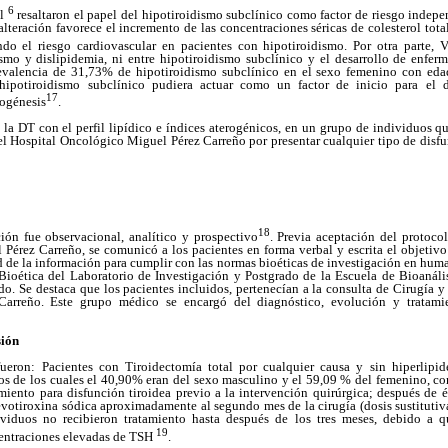
6
ol
resaltaron el papel del hipotiroidismo subclínico como factor de riesgo indepe
lteración favorece el incremento de las concentraciones séricas de colesterol total,
do el riesgo cardiovascular en pacientes con hipotiroidismo. Por otra parte, V
ismo y dislipidemia, ni entre hipotiroidismo subclínico y el desarrollo de enferm
evalencia de 31,73% de hipotiroidismo subclínico en el sexo femenino con eda
hipotiroidismo subclínico pudiera actuar como un factor de inicio para el 
17
rogénesis
.
 la DT con el perfil lipídico e índices aterogénicos, en un grupo de individuos q
l Hospital Oncológico Miguel Pérez Carreño por presentar cualquier tipo de disfu
18
ción fue observacional, analítico y prospectivo
. Previa aceptación del protocol
Pérez Carreño, se comunicó a los pacientes en forma verbal y escrita el objetivo
d de la información para cumplir con las normas bioéticas de investigación en hum
ioética del Laboratorio de Investigación y Postgrado de la Escuela de Bioanáli
o. Se destaca que los pacientes incluidos, pertenecían a la consulta de Cirugía 
Carreño. Este grupo médico se encargó del diagnóstico, evolución y tratami
sión
 fueron: Pacientes con Tiroidectomía total por cualquier causa y sin hiperlipi
s de los cuales el 40,90% eran del sexo masculino y el 59,09 % del femenino, c
miento para disfunción tiroidea previo a la intervención quirúrgica; después de é
evotiroxina sódica aproximadamente al segundo mes de la cirugía (dosis sustituti
dividuos no recibieron tratamiento hasta después de los tres meses, debido a 
19
centraciones elevadas de TSH
.