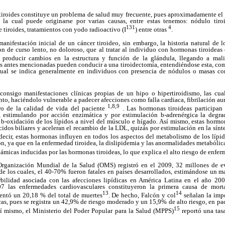
 tiroides constituye un problema de salud muy frecuente, pues aproximadamente el
 la cual puede originarse por varias causas, entre estas tenemos: nódulo tir
131
4
 tiroides, tratamientos con yodo radioactivo (I
) entre otras
.
anifestación inicial de un cáncer tiroideo, sin embargo, la historia natural de
n de curso lento, no doloroso, que al tratar al individuo con hormonas tiroideas 
 producir cambios en la estructura y función de la glándula, llegando a mali
s antes mencionadas pueden conducir a una tiroidectomía, entendiéndose esta, com
a cual se indica generalmente en individuos con presencia de nódulos o masas c
 consigo manifestaciones clínicas propias de un hipo o hipertiroidismo, las cua
nto, haciéndolo vulnerable a padecer afecciones como falla cardiaca, fibrilación 
1,8,9
o de la calidad de vida del paciente
. Las hormonas tiroideas participan
, estimulando por acción enzimática y por estimulación
b
-adrenérgica la degra
a
b
-oxidación de los lípidos a nivel del músculo e hígado. Así mismo, estas hormon
cidos biliares y aceleran el recambio de la LDL, quizás por estimulación en la sínte
 decir, estas hormonas influyen en todos los aspectos del metabolismo de los lípido
n, ya que en la enfermedad tiroidea, la dislipidemia y las anormalidades metabóli
ámicas inducidas por las hormonas tiroideas, lo que explica el alto riesgo de enfe
 Organización Mundial de la Salud (OMS) registró en el 2009, 32 millones de ev
de los cuales, el 40-70% fueron fatales en países desarrollados, estimándose un m
bilidad asociada con las afecciones lipídicas en América Latina en el año 20
7 las enfermedades cardiovasculares constituyeron la primera causa de morta
13
14
sentó un 20,18 % del total de muertes
. De hecho, Falcón y col
señalan la imp
as, pues se registra un 42,9% de riesgo moderado y un 15,9% de alto riesgo, en pa
15
í mismo, el Ministerio del Poder Popular para la Salud (MPPS)
reportó una tas