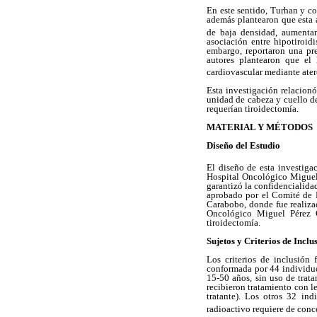
En este sentido, Turhan y c
además plantearon que esta a
de baja densidad, aumentan
asociación entre hipotiroid
embargo, reportaron una pr
autores plantearon que el 
cardiovascular mediante ate
Esta investigación relacionó
unidad de cabeza y cuello de
requerían tiroidectomía.
MATERIAL Y MÉTODOS
Diseño del Estudio
El diseño de esta investiga
Hospital Oncológico Miguel 
garantizó la confidencialida
aprobado por el Comité de B
Carabobo, donde fue realizad
Oncológico Miguel Pérez 
tiroidectomía.
Sujetos y Criterios de Inclu
Los criterios de inclusión
conformada por 44 individuo
15-50 años, sin uso de trata
recibieron tratamiento con l
tratante). Los otros 32 in
radioactivo requiere de con