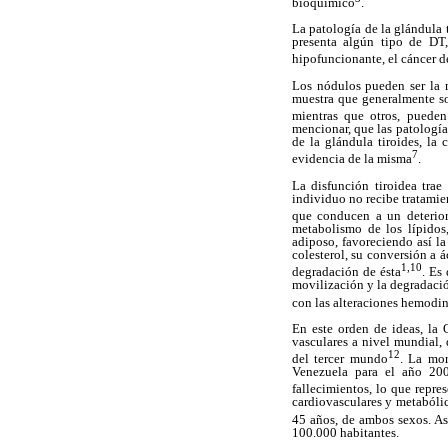
bioquímico
.
La patología de la glándula
presenta algún tipo de DT,
hipofuncionante, el cáncer de
Los nódulos pueden ser la m
muestra que generalmente so
mientras que otros, pueden
mencionar, que las patología
de la glándula tiroides, l
7
evidencia de la misma
.
La disfunción tiroidea trae
individuo no recibe tratamie
que conducen a un deterior
metabolismo de los lípidos
adiposo, favoreciendo así l
colesterol, su conversión a á
1,10
degradación de ésta
. Es
movilización y la degradació
con las alteraciones hemodin
En este orden de ideas, la
vasculares a nivel mundial, 
12
del tercer mundo
. La mor
Venezuela para el año 200
fallecimientos, lo que repre
cardiovasculares y metabólic
45 años, de ambos sexos. As
100.000 habitantes.