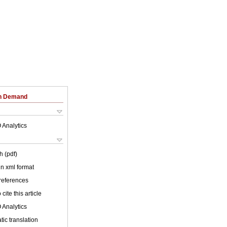
on Demand
 Analytics
h (pdf)
 in xml format
 references
cite this article
 Analytics
ic translation