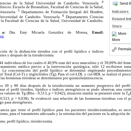
4
Ciencias de la Salud Universidad de Carabobo. Venezuela.
Send th
nicos. Escuela de Bioanálisis, Facultad de Ciencias de la Salud,
5
Indicators
Venezuela.
Departamento de Formación Integral del Hombre,
6
Universidad de Carabobo. Venezuela.
Departamento Ciencias
Related lin
 la Facultad de Ciencias de la Salud, Universidad de Carabobo.
Share
ia a:
Dra. Emy Micaela González de Mirena,
Email:
More
om
More
Permali
ación de la disfunción tiroidea con el perfil lipídico e índices
ntes y después de la tiroidectomía.
44 individuos de los cuales el 40,9% eran del sexo masculino y el 59,09% del fem
tratamiento médico previo a la intervención quirúrgica; sólo 12 recibieron tra
 La concentración del perfil lipídico se determinó empleando procedimientos
ol Total (Col-T) y triglicéridos (Tg). Para el col-LDL y col-HDL se realizó el proce
 las hormonas tiroideas se determinaron por quimioluminiscencia.
os 30 y 90 días después de la tiroidectomía
un aumento progresivo del perfil
onar el perfil tiroideo, lipídico e índices aterogénicos se pudo
observar, una cor
os valores de Tg (Rho - 0,513, p = 0,042); situación similar se presentó entre la T
4
 0,523,
p = 0,038). Se evidenció una relación de las hormonas tiroideas con el pe
sgo para aterogénesis.
ancia que tiene el perfil lipídico para los pacientes tiroidectomizados, es nece
ismo, para el tratamiento adecuado y la orientación del paciente en la adopción de 
mo, perfil lipídico, tiroidectomía.