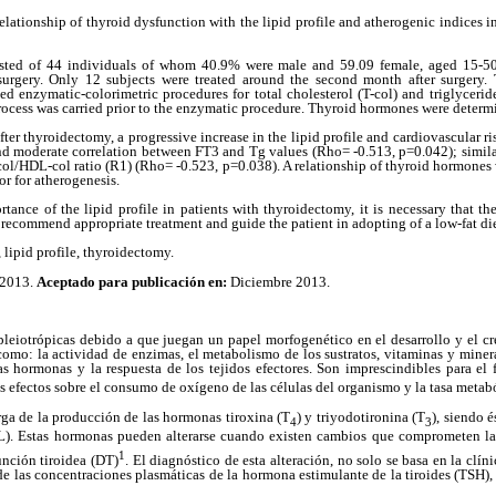
relationship of thyroid dysfunction with the lipid profile and atherogenic indices i
sted of 44 individuals of whom 40.9% were male and 59.09 female, aged 15-50
surgery. Only 12 subjects were treated around the second month after surgery.
d enzymatic-colorimetric procedures for total cholesterol (T-col) and triglyceri
process was carried prior to the enzymatic procedure. Thyroid hormones were dete
ter thyroidectomy, a progressive increase in the lipid profile and cardiovascular
r
and moderate correlation between FT3 and Tg values
(Rho= -0.513, p=0.042); simila
col/HDL-col ratio (R1)
(Rho= -0.523, p=0.038). A relationship of thyroid hormones 
or for atherogenesis.
tance of the lipid profile in patients with thyroidectomy, it is necessary that th
to recommend appropriate treatment and guide the patient
in adopting of a low-fat die
 lipid profile, thyroidectomy.
2013.
Aceptado para publicación en:
Diciembre 2013.
pleiotrópicas debido a que juegan un papel morfogenético en el desarrollo y el c
como: la actividad de enzimas, el metabolismo de los sustratos, vitaminas y minera
as hormonas y la respuesta de los tejidos efectores. Son imprescindibles para el
us efectos sobre el consumo de oxígeno de las células del organismo y la tasa metab
rga de la producción de las hormonas tiroxina (T
) y triyodotironina (T
), siendo 
4
3
L). Estas hormonas pueden alterarse cuando existen cambios que comprometen la 
1
nción tiroidea (DT)
. El diagnóstico de esta alteración, no solo se basa en la clín
de las concentraciones plasmáticas de la hormona estimulante de la tiroides (TSH),