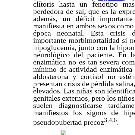
clítoris hasta un fenotipo ma
perdedora de sal, que es la expr
además, un déficit important
manifiesta en ambos sexos como c
época neonatal. Esta crisis d
importante morbimortalidad si no
hipoglucemia, junto con la hipona
neurológico del paciente. En la
enzimática no es tan severa com
mínimo de actividad enzimática r
aldosterona y cortisol no esté
presentan crisis de pérdida salina
elevados. Las niñas son identific
genitales externos, pero los niños
suelen diagnosticarse tardía
manifiestos los signos de hi
3,4,6
pseudopubertad precoz
.