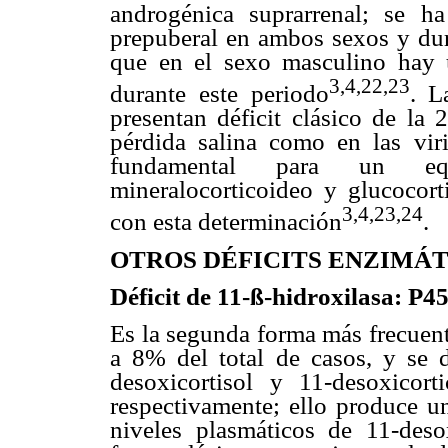
androgénica suprarrenal; se h
prepuberal en ambos sexos y dur
que en el sexo masculino hay u
3,4,22,23
durante este periodo
. L
presentan déficit clásico de la 
pérdida salina como en las viri
fundamental para un equi
mineralocorticoideo y glucocor
3,4,23,24
con esta determinación
.
OTROS DÉFICITS ENZIMÁ
Déficit de 11-ß-hidroxilasa: P4
Es la segunda forma más frecuen
a 8% del total de casos, y se 
desoxicortisol y 11-desoxicorti
respectivamente; ello produce un
niveles plasmáticos de 11-desox