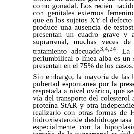
como gonadal. Los recién nacido
con genitales externos femenino
que en los sujetos XY el defecto
produce una ausencia de testost
presentan un cuadro grave y a
suprarrenal, muchas veces de
3,4,24
tratamiento adecuado
. La 
periumbilical o línea alba es u
presentan en el 75% de los casos.
Sin embargo, la mayoría de las 
pubertad espontanea por la prese
respetada a nivel ovárico, que se
vía del transporte del colesterol
proteína StAR y otra independien
realizarlo con otras formas de 
hidroxiesteroide deshidrogenasa 
especialmente con la hipoplasi
tamaño de la suprarrenal es útil