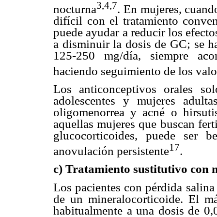
3,4,7
nocturna
. En mujeres, cuand
difícil con el tratamiento conv
puede ayudar a reducir los efect
a disminuir la dosis de GC; se h
125-250 mg/día, siempre aco
haciendo seguimiento de los valo
Los anticonceptivos orales so
adolescentes y mujeres adult
oligomenorrea y acné o hirsut
aquellas mujeres que buscan ferti
glucocorticoides, puede ser b
17
anovulación persistente
.
c) Tratamiento sustitutivo con 
Los pacientes con pérdida salina
de un mineralocorticoide. El más
habitualmente a una dosis de 0,