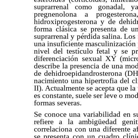
suprarrenal como gonadal, y
pregnenolona a progesteron
hidroxiprogesterona y de dehid
forma clásica se presenta de u
suprarrenal y pérdida salina. Lo
una insuficiente masculinización p
nivel del testículo fetal y se 
diferenciación sexual XY (micr
describe la presencia de una mod
de dehidroepidandrosterona (DH
nacimiento una hipertrofia del clí
II). Actualmente se acepta que la
es constante, suele ser leve o mo
formas severas.
Se conoce una variabilidad en su
refiere a la ambigüedad geni
correlaciona con una diferente a
se presenta con un cuadro clín