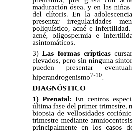
maduración ósea, y en las niñas
del clítoris. En la adolescenc
presentar irregularidades men
poliquístico, acné e infertilida
acné, oligospermia e infertil
asintomáticos.
3)
Las formas crípticas
cursa
elevados, pero sin ninguna sinto
pueden presentar eventu
7-10
hiperandrogenismo
.
DIAGNÓSTICO
1) Prenatal:
En centros especi
última fase del primer trimestre,
biopsia de vellosidades corióni
trimestre mediante amniocentesis
principalmente en los casos d