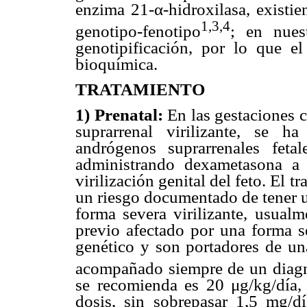
enzima 21-α-hidroxilasa, existi
1,3,4
genotipo-fenotipo
; en nues
genotipificación, por lo que el
bioquímica.
TRATAMIENTO
1) Prenatal:
En las gestaciones c
suprarrenal virilizante, se 
andrógenos suprarrenales feta
administrando dexametasona a 
virilización genital del feto. El 
un riesgo documentado de tener u
forma severa virilizante, usual
previo afectado por una forma s
genético y son portadores de una
acompañado siempre de un diagnó
se recomienda es 20 μg/kg/día, 
dosis, sin sobrepasar 1,5 mg/