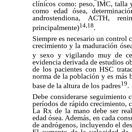
clínicos como: peso, IMC, talla 
como edad ósea, determinació
androstendiona, ACTH, reni
14,18
principalmente)
.
Siempre es necesario un control 
crecimiento y la maduración ósea
y sexo y vigilando muy de c
evidencia derivada de estudios ob
de los pacientes con HSC tratad
norma de la población y es más b
19
base de la altura de los padres
.
Debe considerarse seguimiento c
períodos de rápido crecimiento, c
La Rx de la mano debe ser real
edad ósea. Además, en cada consu
de andrógenos, incluyendo el desa
El aumento de la velocidad de 