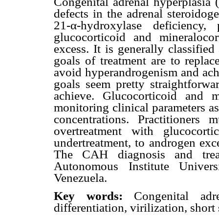
Congenital adrenal hyperplasia 
defects in the adrenal steroido
21-α-hydroxylase deficiency,
glucocorticoid and mineraloco
excess. It is generally classifie
goals of treatment are to replac
avoid hyperandrogenism and achie
goals seem pretty straightforwar
achieve. Glucocorticoid and m
monitoring clinical parameters a
concentrations. Practitioners 
overtreatment with glucocort
undertreatment, to androgen exc
The CAH diagnosis and treat
Autonomous Institute Univer
Venezuela.
Key words:
Congenital adr
differentiation, virilization, short 