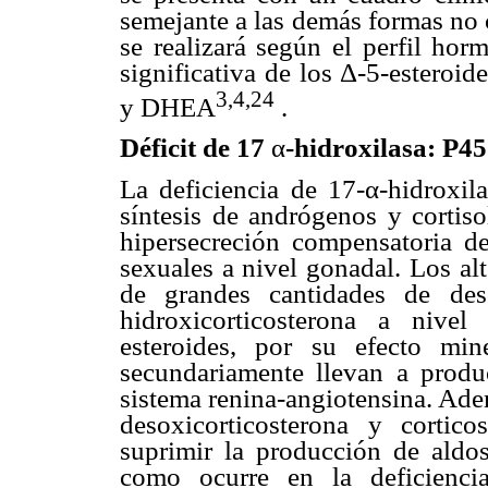
semejante a las demás formas no 
se realizará según el perfil ho
significativa de los Δ-5-esteroi
3,4,24
y DHEA
.
Déficit de 17
α
-hidroxilasa: P4
La deficiencia de 17-α-hidroxila
síntesis de andrógenos y cortiso
hipersecreción compensatoria d
sexuales a nivel gonadal. Los al
de grandes cantidades de deso
hidroxicorticosterona a nivel
esteroides, por su efecto min
secundariamente llevan a produci
sistema renina-angiotensina. Ade
desoxicorticosterona y cortic
suprimir la producción de aldos
como ocurre en la deficienci