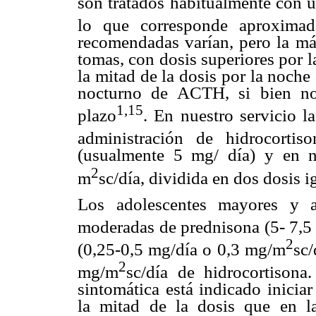
son tratados habitualmente con u
lo que corresponde aproxim
recomendadas varían, pero la más
tomas, con dosis superiores por 
la mitad de la dosis por la noche 
nocturno de ACTH, si bien no
1,15
plazo
. En nuestro servicio l
administración de hidrocort
(usualmente 5 mg/ día) y en 
2
m
sc/día, dividida en dos dosis i
Los adolescentes mayores y a
moderadas de prednisona (5- 7,
2
(0,25-0,5 mg/día o 0,3 mg/m
sc/
2
mg/m
sc/día de hidrocortison
sintomática está indicado inicia
la mitad de la dosis que en l