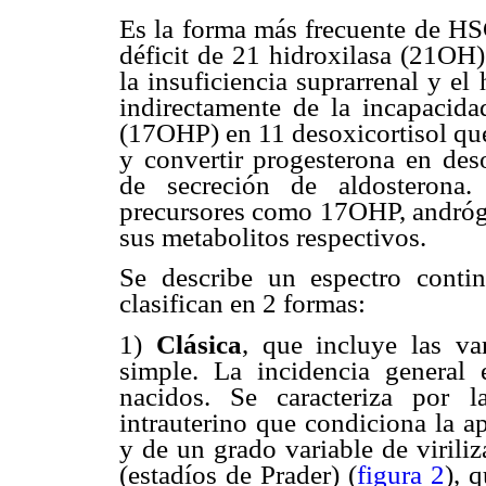
Es la forma más frecuente de HS
déficit de 21 hidroxilasa (21OH)
la insuficiencia suprarrenal y e
indirectamente de la incapacida
(17OHP) en 11 desoxicortisol que 
y convertir progesterona en deso
de secreción de aldosterona
precursores como 17OHP, andróge
sus metabolitos respectivos.
Se describe un espectro contin
clasifican en 2 formas:
1)
Clásica
, que incluye las va
simple. La incidencia general
nacidos. Se caracteriza por 
intrauterino que condiciona la a
y de un grado variable de viriliz
(estadíos de Prader) (
figura 2
), 