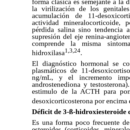
forma clásica es semejante a la d
la virilización de los genital
acumulación de 11-desoxicort
actividad mineralocorticoide,
pérdida salina sino tendencia a
supresión del eje renina-angiote
comprende la misma sintoma
1,3,24
hidroxilasa
.
El diagnóstico hormonal se c
plasmáticos de 11-desoxicortis
ng/mL, y el incremento imp
androstenediona y testosterona).
estimulo de la ACTH para pon
desoxicorticosterona por encima
Déficit de 3-ß-hidroxiesteroide
Es una forma poco frecuente de 
esteroides (corticoides, mineral