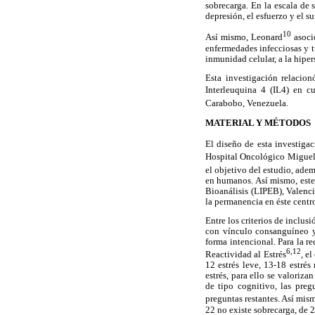
sobrecarga. En la escala de 
depresión, el esfuerzo y el 
10
Así mismo, Leonard
asoció
enfermedades infecciosas y t
inmunidad celular, a la hiper
Esta investigación relacion
Interleuquina 4 (IL4) en c
Carabobo, Venezuela.
MATERIAL Y MÉTODOS
El diseño de esta investigac
Hospital Oncológico Miguel 
el objetivo del estudio, ade
en humanos. Así mismo, este
Bioanálisis (LIPEB), Valenci
la permanencia en éste centro
Entre los criterios de inclu
con vínculo consanguíneo y
forma intencional. Para la r
6,12
Reactividad al Estrés
, e
12 estrés leve, 13-18 estrés
estrés, para ello se valoriza
de tipo cognitivo, las preg
preguntas restantes. Así mism
22 no existe sobrecarga, de 