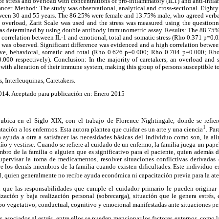
 of stress and overload with concentrations of pro-inflammatory (IL1) and anti-infla
cancer. Method: The study was observational, analytical and cross-sectional. Eighty 
ween 30 and 55 years. The 86.25% were female and 13.75% male, who agreed verball
f overload, Zarit Scale was used and the stress was measured using the questionn
was determined by using double antibody immunometric assay. Results: The 88.75
nt correlation between IL-1 and emotional, total and somatic stress (Rho 0.371 p=0
 was observed. Significant difference was evidenced and a high correlation betwee
itive, behavioral, somatic and total (Rho 0.626 p=0.000; Rho 0.704 p=0.000; R
00 respectively). Conclusion: In the majority of caretakers, an overload and s
 with alteration of their immune system, making this group of persons susceptible to
s, Interleuquinas, Caretakers.
2014. Aceptado para publicación en: Enero 2015
ubica en el Siglo XIX, con el trabajo de Florence Nightingale, donde se refiere
1
ación a los enfermos. Esta autora plantea que cuidar es un arte y una ciencia
. Par
 ayuda a otra a satisfacer las necesidades básicas del individuo como son, la ali
año y vestirse. Cuando se refiere al cuidado de un enfermo, la familia juega un pape
o de la familia o alguien que es significativo para el paciente, quien además de
upervisar la toma de medicamentos, resolver situaciones conflictivas derivada
 los demás miembros de la familia cuando existen dificultades. Este individuo 
l, quien generalmente no recibe ayuda económica ni capacitación previa para la at
n que las responsabilidades que cumple el cuidador primario le pueden origina
zación y baja realización personal (sobrecarga), situación que le genera estrés,
ipo vegetativo, conductual, cognitivo y emocional manifestadas ante situaciones 
es asociados al estrés, entre ellos se pueden mencionar los factores externos, como l