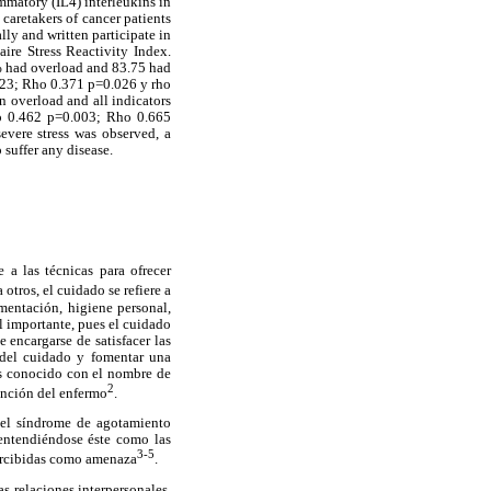
mmatory (IL4) interleukins in
caretakers of cancer patients
y and written participate in
aire Stress Reactivity Index.
% had overload and 83.75 had
.023; Rho 0.371 p=0.026 y rho
n overload and all indicators
ho 0.462 p=0.003; Rho 0.665
evere stress was observed, a
 suffer any disease.
 a las técnicas para ofrecer
a otros, el cuidado se refiere a
mentación, higiene personal,
l importante, pues el cuidado
 encargarse de satisfacer las
s del cuidado y fomentar una
es conocido con el nombre de
2
ención del enfermo
.
r el síndrome de agotamiento
 entendiéndose éste como las
3-5
percibidas como amenaza
.
as relaciones interpersonales,