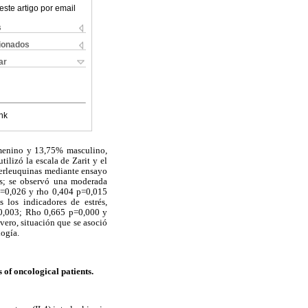
este artigo por email
s
cionados
ar
nk
emenino y 13,75% masculino,
tilizó la escala de Zarit y el
nterleuquinas mediante ensayo
és; se observó una moderada
 p=0,026 y rho 0,404 p=0,015
s los indicadores de estrés,
=0,003; Rho 0,665 p=0,000 y
vero, situación que se asoció
logía.
of oncological patients.