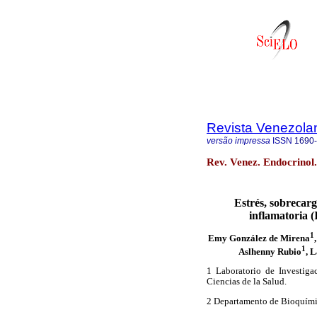
Revista Venezola
versão impressa
ISSN
1690
Rev. Venez. Endocrinol.
Estrés, sobrecarg
inflamatoria (
1
Emy González de Mirena
1
Aslhenny Rubio
, 
1 Laboratorio de Investiga
Ciencias de la Salud.
2 Departamento de Bioquímic