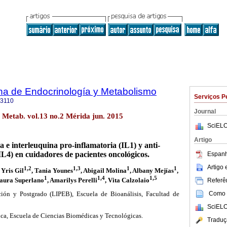
na de Endocrinología y Metabolismo
Serviços P
-3110
Journal
 Metab. vol.13 no.2 Mérida jun. 2015
SciELO
Artigo
a e interleuquina pro-inflamatoria (IL1) y anti-
IL4) en cuidadores de pacientes oncológicos.
Espanh
Artigo
1,2
1,3
1
1
, Yris Gil
, Tania Younes
, Abigail Molina
, Albany Mejías
,
1
1,4
1,5
Laura Superlano
, Amarilys Perelli
, Vita Calzolaio
Referên
Como c
ción y Postgrado (LIPEB), Escuela de Bioanálisis, Facultad de
SciELO
a, Escuela de Ciencias Biomédicas y Tecnológicas.
Traduç