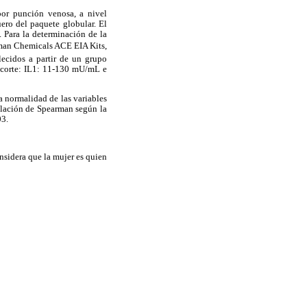
or punción venosa, a nivel
uero del paquete globular. El
 Para la determinación de la
man Chemicals ACE EIA Kits,
lecidos a partir de un grupo
 corte: IL1: 11-130 mU/mL e
a normalidad de las variables
relación de Spearman según la
03.
nsidera que la mujer es quien