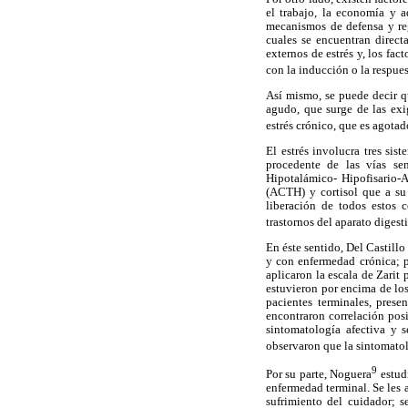
el trabajo, la economía y a
mecanismos de defensa y reg
cuales se encuentran direct
externos de estrés y, los fa
con la inducción o la respues
Así mismo, se puede decir que
agudo, que surge de las exig
estrés crónico, que es agotado
El estrés involucra tres sis
procedente de las vías sen
Hipotalámico- Hipofisario-
(ACTH) y cortisol que a su 
liberación de todos estos 
trastornos del aparato digest
En éste sentido, Del Castill
y con enfermedad crónica; p
aplicaron la escala de Zarit
estuvieron por encima de los
pacientes terminales, pres
encontraron correlación posi
sintomatología afectiva y 
observaron que la sintomatol
9
Por su parte, Noguera
estudi
enfermedad terminal. Se les 
sufrimiento del cuidador; 