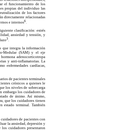
gar el funcionamiento de los
es propias del individuo las
utralización de los factores
tán directamente relacionadas
6
ernos e internos
.
iguiente clasificación: estrés
ilidad, ansiedad y tensión, y
3
plazo
.
mo que integra la información
reno-Medular (SAM) y el eje
e hormona adenocorticotropa
ias y anti-inflamatorias. La
omo enfermedades cardíacas,
arios de pacientes terminales
ientes crónicos a quienes le
que los niveles de sobrecarga
sin embargo los cuidadores de
estado de ánimo. Así mismo,
ra, que los cuidadores tienen
en estado terminal. También
n cuidadores de pacientes con
luar la ansiedad, depresión y
 los cuidadores presentaron