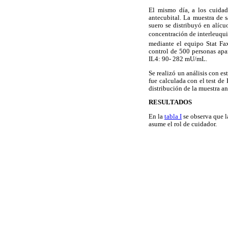
El mismo día, a los cuida
antecubital. La muestra de s
suero se distribuyó en alíc
concentración de interleuqu
mediante el equipo Stat Fax
control de 500 personas ap
IL4: 90- 282 mU/mL.
Se realizó un análisis con e
fue calculada con el test de
distribución de la muestra a
RESULTADOS
En la
tabla I
se observa que l
asume el rol de cuidador.