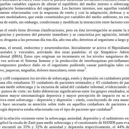
quellas variables capaces de alterar el equilibrio del medio interno o sobrecar
ulación homeostática del organismo. Los factores internos, son aquellas variabl
amente relacionadas con la respuesta de estrés y con la adaptación, defensa y ne
ctores moduladores, que están constituidos por variables del medio ambiente, no es
ta de estrés, sin embargo, condicionan y modifican la interacción entre factores ext
 el estrés tiene diversas clasificaciones, pero en ésta investigación se asume la s
encias y presiones del presente inmediato y se caracteriza por agitación, irritab
r, desgasta a las personas día tras día, año tras año, deteriora al organismo a largo 
temas, el neural, endocrino y neuroendocrino. Inicialmente se activa el Hipotála
soriales y viscerales, activándo dos rutas paralelas: el eje Simpático- Ad
Adrenal (HHA). Estos ejes originan un incremento en los niveles sanguíneos d
vez activan el Sistema Inmune y la producción de interleuquinas pro-inflamator
compuestos produce daño en el organismo pudiendo causar patologías tales c
7
ivo, jaquecas, migrañas, dolores musculares, entre otras
.
o y col8 compararon los niveles de sobrecarga, estrés y depresión en cuidadores prim
ara ello estudiaron 35 cuidadores de pacientes terminales y 65 cuidadores de pac
 para medir sobrecarga y la encuesta de salud del cuidador informal, evidenciando 
 puntos de corte; no hubo diferencias significativas entre los grupos estudiados, 
entaron mayor sintomatología depresiva y mayor percepción de impacto en su 
tiva entre sobrecarga – depresión y depresión – estrés, concluyendo de esta mane
se hace necesaria su atención sobre todo en aquellos cuidadores de pacientes 
8
ogía depresiva estaba relacionada con el tipo de paciente que cuidaban
.
ó la relación existente entre la sobrecarga, ansiedad, depresión y el sufrimiento e
aplicó la escala de Zarit para medir sobrecarga y el cuestionario de HANDS para eva
se encontró un 35% y 32% de ansiedad y depresión respectivamente, el 44% de