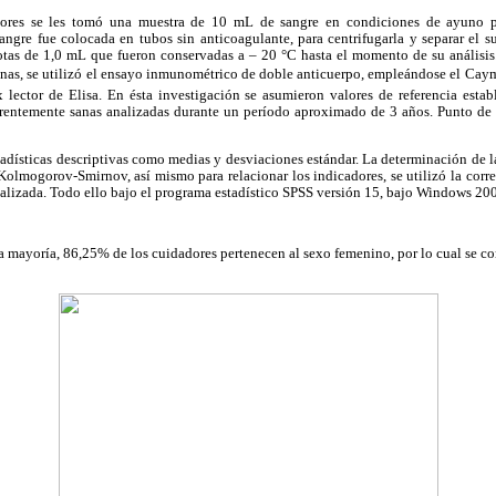
dores se les tomó una muestra de 10 mL de sangre en condiciones de ayuno p
angre fue colocada en tubos sin anticoagulante, para centrifugarla y separar el s
uotas de 1,0 mL que fueron conservadas a – 20 °C hasta el momento de su análisis.
inas, se utilizó el ensayo inmunométrico de doble anticuerpo, empleándose el Cay
 lector de Elisa. En ésta investigación se asumieron valores de referencia estab
arentemente sanas analizadas durante un período aproximado de 3 años. Punto de
stadísticas descriptivas como medias y desviaciones estándar. La determinación de l
 Kolmogorov-Smirnov, así mismo para relacionar los indicadores, se utilizó la cor
nalizada. Todo ello bajo el programa estadístico SPSS versión 15, bajo Windows 20
a mayoría, 86,25% de los cuidadores pertenecen al sexo femenino, por lo cual se co