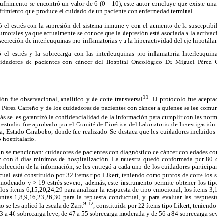
sufrimiento se encontró un valor de 6 (0 – 10), este autor concluye que existe una 
sufrimiento que produce el cuidado de un paciente con enfermedad terminal.
 el estrés con la supresión del sistema inmune y con el aumento de la susceptibi
umorales ya que actualmente se conoce que la depresión está asociada a la activac
secreción de interleuquinas pro-inflamatorias y a la hiperactividad del eje hipotála
ó el estrés y la sobrecarga con las interleuquinas pro-inflamatoria Interleuquina
uidadores de pacientes con cáncer del Hospital Oncológico Dr. Miguel Pérez C
11
ión fue observacional, analítico y de corte transversal
. El protocolo fue acepta
Pérez Carreño y de los cuidadores de pacientes con cáncer a quienes se les comun
más se les garantizó la confidencialidad de la información para cumplir con las norm
 estudio fue aprobado por el Comité de Bioética del Laboratorio de Investigación 
a, Estado Carabobo, donde fue realizado. Se destaca que los cuidadores incluidos a
 hospitalario.
sión se mencionan: cuidadores de pacientes con diagnóstico de cáncer con edades c
 con 8 días mínimos de hospitalización. La muestra quedó conformada por 80 c
ecolección de la información, se les entregó a cada uno de los cuidadores participan
l cual está constituido por 32 ítems tipo Likert, teniendo como puntos de corte los 
 moderado y > 19 estrés severo; además, este instrumento permite obtener los tip
n los ítems 6,15,20,24,29 para analizar la respuesta de tipo emocional, los ítems 3,
untas 1,8,9,16,23,26,30 para la repuesta conductual, y para evaluar las respuest
9,12
o se les aplicó la escala de Zarit
, constituida por 22 ítems tipo Likert, teniend
23 a 46 sobrecarga leve, de 47 a 55 sobrecarga moderada y de 56 a 84 sobrecarga sev