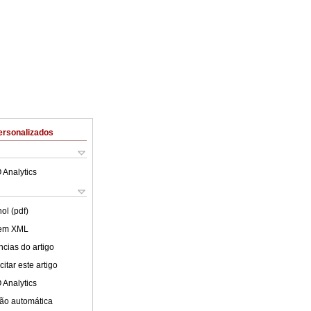
ersonalizados
 Analytics
ol (pdf)
 em XML
cias do artigo
itar este artigo
 Analytics
ão automática