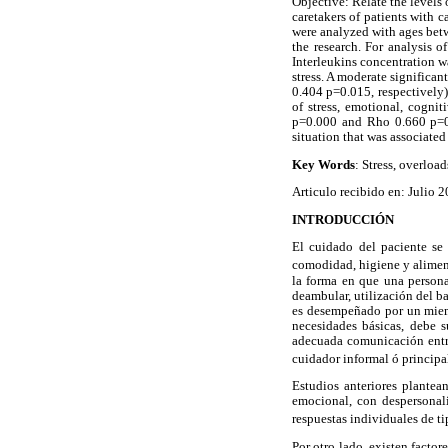
Objective: Relate the levels
caretakers of patients with 
were analyzed with ages bet
the research. For analysis o
Interleukins concentration 
stress. A moderate significa
0.404 p=0.015, respectively)
of stress, emotional, cogn
p=0.000 and Rho 0.660 p=0.0
situation that was associated
Key Words
: Stress, overload
Articulo recibido en: Julio 
INTRODUCCIÓN
El cuidado del paciente se 
comodidad, higiene y aliment
la forma en que una persona
deambular, utilización del b
es desempeñado por un miembr
necesidades básicas, debe s
adecuada comunicación entre
cuidador informal ó principa
Estudios anteriores plantea
emocional, con despersonali
respuestas individuales de t
Por otro lado, existen factor