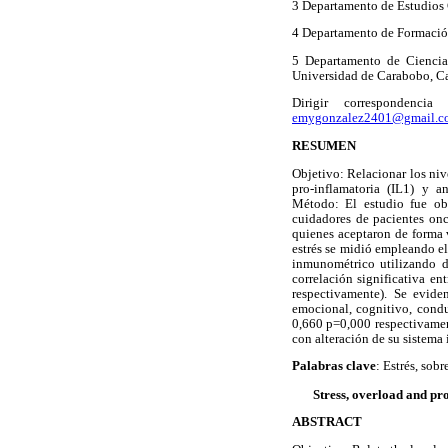
3 Departamento de Estudios C
4 Departamento de Formación
5 Departamento de Ciencias
Universidad de Carabobo, C
Dirigir correspondenc
emygonzalez2401@gmail.c
RESUMEN
Objetivo: Relacionar los niv
pro-inflamatoria (IL1) y a
Método: El estudio fue obs
cuidadores de pacientes on
quienes aceptaron de forma ve
estrés se midió empleando el
inmunométrico utilizando d
correlación significativa e
respectivamente). Se eviden
emocional, cognitivo, cond
0,660 p=0,000 respectivament
con alteración de su sistema
Palabras clave
: Estrés, sob
Stress, overload and pr
ABSTRACT