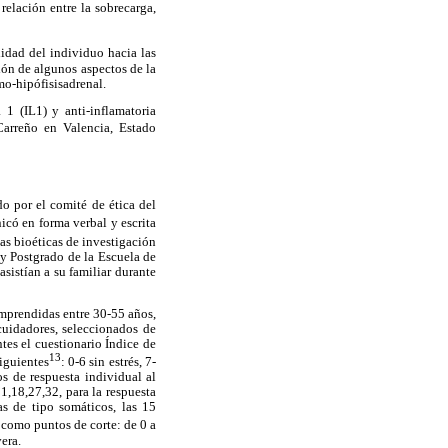
relación entre la sobrecarga,
lidad del individuo hacia las
ión de algunos aspectos de la
mo-hipófisisadrenal.
 1 (IL1) y anti-inflamatoria
arreño en Valencia, Estado
do por el comité de ética del
icó en forma verbal y escrita
as bioéticas de investigación
y Postgrado de la Escuela de
sistían a su familiar durante
omprendidas entre 30-55 años,
uidadores, seleccionados de
tes el cuestionario Índice de
13
siguientes
: 0-6 sin estrés, 7-
os de respuesta individual al
11,18,27,32, para la respuesta
as de tipo somáticos, las 15
o como puntos de corte: de 0 a
era.