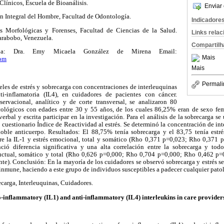
línicos, Escuela de Bioanálisis.
Enviar 
 Integral del Hombre, Facultad de Odontología.
Indicadore
 Morfológicas y Forenses, Facultad de Ciencias de la Salud.
Links rela
arabobo, Venezuela.
Compartilh
ia a: Dra. Emy Micaela González de Mirena Email:
Mais
om
Mais
Permali
eles de estrés y sobrecarga con concentraciones de interleuquinas
nti-inflamatoria (IL4), en cuidadores de pacientes con cáncer.
ervacional, analítico y de corte transversal, se analizaron 80
cológicos con edades entre 30 y 55 años, de los cuales 86,25% eran de sexo f
rbal y escrita participar en la investigación. Para el análisis de la sobrecarga se u
 cuestionario Índice de Reactividad al estrés. Se determinó la concentración de i
oble anticuerpo. Resultados: El 88,75% tenía sobrecarga y el 83,75 tenía estr
ntre la IL-1 y estrés emocional, total y somático (Rho 0,371 p=0,023; Rho 0,371
ció diferencia significativa y una alta correlación entre la sobrecarga y todo
uctual, somático y total (Rho 0,626 p=0,000; Rho 0,704 p=0,000; Rho 0,462 p
e). Conclusión: En la mayoría de los cuidadores se observó sobrecarga y estrés se
 inmune, haciendo a este grupo de individuos susceptibles a padecer cualquier pato
recarga, Interleuquinas, Cuidadores.
o-inflammatory (IL1) and anti-inflammatory (IL4) interleukins in care providers 