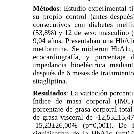
Métodos
: Estudio experimental t
su propio control (antes-después
consecutivos con diabetes mell
(53,8%) y 12 de sexo masculino 
9,04 años. Presentaban una HbA1
metformina. Se midieron HbA1c, 
ecocardiografía, y porcentaje 
impedancia bioeléctrica media
después de 6 meses de tratamiento
sitagliptina.
Resultados
: La variación porcentu
índice de masa corporal (IMC)
porcentaje de grasa corporal tota
de grasa visceral de -12,53±15,4
-15,23±26,00% (p=0,001). De 
significativa de la HbA1c (p=0,0