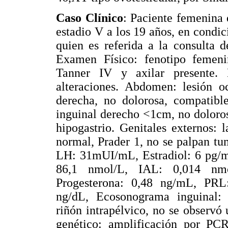
Caso Clínico
: Paciente femenina
estadio V a los 19 años, en condic
quien es referida a la consulta 
Examen Físico: fenotipo femeni
Tanner IV y axilar presente.
alteraciones. Abdomen: lesión o
derecha, no dolorosa, compatibl
inguinal derecho <1cm, no doloros
hipogastrio. Genitales externos:
normal, Prader 1, no se palpan t
LH: 31mUI/mL, Estradiol: 6 pg/m
86,1 nmol/L, IAL: 0,014 nm
Progesterona: 0,48 ng/mL, PR
ng/dL, Ecosonograma inguinal: 
riñón intrapélvico, no se observó
genético: amplificación por P