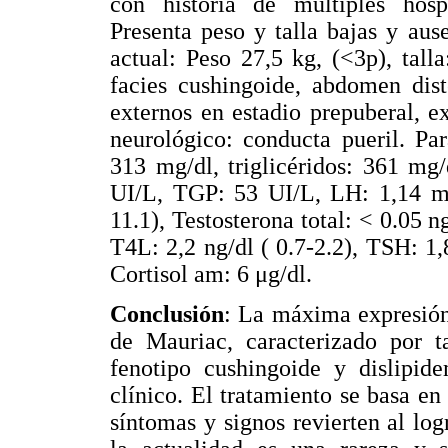
con historia de múltiples hospi
Presenta peso y talla bajas y aus
actual: Peso 27,5 kg, (<3p), tal
facies cushingoide, abdomen dist
externos en estadio prepuberal, e
neurológico: conducta pueril. Par
313 mg/dl, triglicéridos: 361 mg/
UI/L, TGP: 53 UI/L, LH: 1,14 mI
11.1), Testosterona total: < 0.05 
T4L: 2,2 ng/dl ( 0.7-2.2), TSH: 1
Cortisol am: 6 μg/dl.
Conclusión
: La máxima expresión
de Mauriac, caracterizado por ta
fenotipo cushingoide y dislipid
clínico. El tratamiento se basa e
síntomas y signos revierten al lo