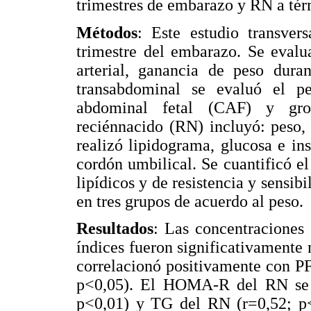
trimestres de embarazo y RN a tér
Métodos
: Este estudio transver
trimestre del embarazo. Se evalu
arterial, ganancia de peso dura
transabdominal se evaluó el pe
abdominal fetal (CAF) y gros
reciénnacido (RN) incluyó: peso,
realizó lipidograma, glucosa e in
cordón umbilical. Se cuantificó el
lipídicos y de resistencia y sensib
en tres grupos de acuerdo al peso.
Resultados
: Las concentraciones 
índices fueron significativamente
correlacionó positivamente con PF
p<0,05). El HOMA-R del RN se r
p<0,01) y TG del RN (r=0,52; p