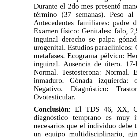
Durante el 2do mes presentó manc
término (37 semanas). Peso al
Antecedentes familiares: padre 
Examen físico: Genitales: falo, 2,
inguinal derecho se palpa gónada
urogenital. Estudios paraclínicos: 
metafases. Ecograma pélvico: Hern
inguinal. Ausencia de útero. 17
Normal. Testosterona: Normal. Bi
inmaduro. Gónada izquierda: o
Negativo. Diagnóstico: Tras
Ovotesticular.
Conclusión
: El TDS 46, XX, Ov
diagnóstico temprano es muy im
necesarios que el individuo debe 
un equipo multidisciplinario, gi