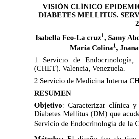
VISIÓN CLÍNICO EPIDEM
DIABETES MELLITUS. SER
2
1
Isabella Feo-La cruz
, Samy Abd
1
María Colina
, Joan
1 Servicio de Endocrinología, 
(CHET). Valencia, Venezuela.
2 Servicio de Medicina Interna CH
RESUMEN
Objetivo
: Caracterizar clínica 
Diabetes Mellitus (DM) que acude
Servicio de Endocrinología de la Ci
Métodos
: El diseño fue de tipo 