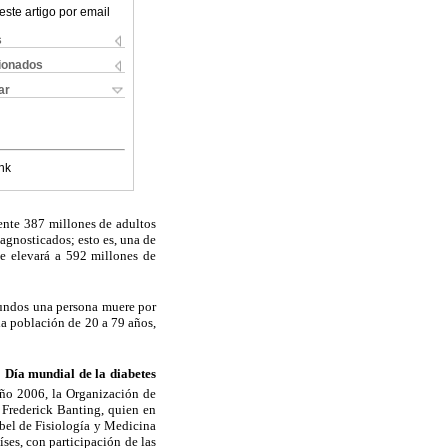
este artigo por email
s
cionados
ar
nk
mente 387 millones de adultos
agnosticados; esto es, una de
se elevará a 592 millones de
egundos una persona muere por
la población de 20 a 79 años,
o
Día mundial de la diabetes
año 2006, la Organización de
 Frederick Banting, quien en
obel de Fisiología y Medicina
ses, con participación de las