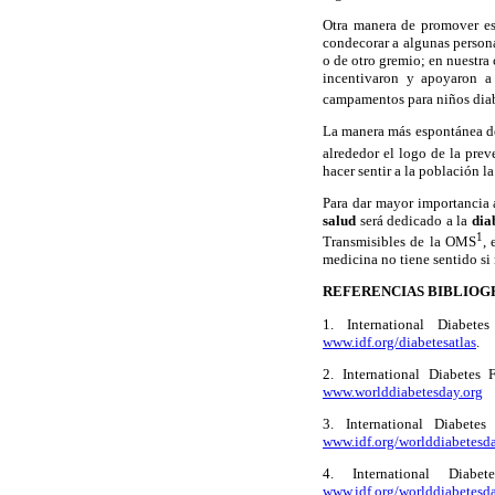
Otra manera de promover est
condecorar a algunas persona
o de otro gremio; en nuestra
incentivaron y apoyaron a 
campamentos para niños dia
La manera más espontánea de 
alrededor el logo de la prev
hacer sentir a la población l
Para dar mayor importancia 
salud
será dedicado a la
dia
1
Transmisibles de la OMS
,
medicina no tiene sentido si
REFERENCIAS BIBLIOG
1. International Diabete
www.idf.org/diabetesatlas
.
2. International Diabetes
www.worlddiabetesday.org
3. International Diabete
www.idf.org/worlddiabetesda
4. International Diabe
www.idf.org/worlddiabetesda