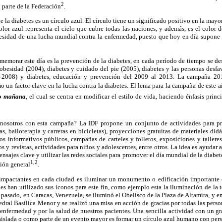
2
 parte de la Federación
.
 la diabetes es un círculo azul. El círculo tiene un significado positivo en la mayo
olor azul representa el cielo que cubre todas las naciones, y además, es el color 
ecesidad de una lucha mundial contra la enfermedad, puesto que hoy en día supone
memorar este día es la prevención de la diabetes, en cada período de tiempo se de
obesidad (2004), diabetes y cuidado del pie (2005), diabetes y las personas desfa
7-2008) y diabetes, educación y prevención del 2009 al 2013. La campaña 201
 un factor clave en la lucha contra la diabetes. El lema para la campaña de este 
o mañana
, el cual se centra en modificar el estilo de vida, haciendo énfasis prin
osotros con esta campaña? La IDF propone un conjunto de actividades para pr
s, bailoterapia y carreras en bicicletas), proyecciones gratuitas de materiales did
s informativos públicos, campañas de carteles y folletos, exposiciones y talleres
os y revistas, actividades para niños y adolescentes, entre otros. La idea es ayudar
ensajes clave y utilizar las redes sociales para promover el día mundial de la diabe
1,2
ión general
.
impactantes en cada ciudad es iluminar un monumento o edificación importante c
es han utilizado sus íconos para este fin, como ejemplo esta la iluminación de la to
o pasado, en Caracas, Venezuela, se iluminó el Obelisco de la Plaza de Altamira, y e
edral Basílica Menor y se realizó una misa en acción de gracias por todas las pers
 enfermedad y por la salud de nuestros pacientes. Una sencilla actividad con un 
aislada o como parte de un evento mayor es formar un círculo azul humano con per