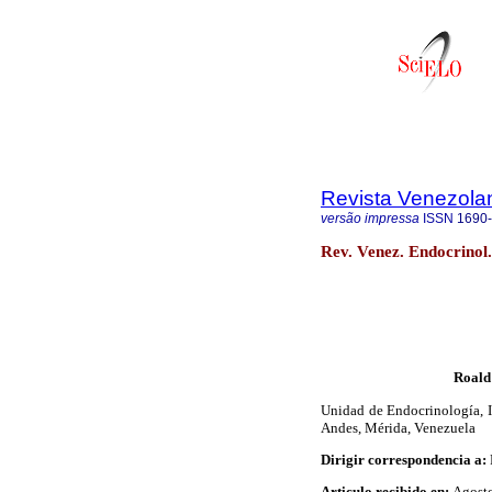
Revista Venezola
versão impressa
ISSN
1690
Rev. Venez. Endocrinol.
Roald
Unidad de Endocrinología, I
Andes, Mérida, Venezuela
Dirigir correspondencia a:
Articulo recibido en:
Agost