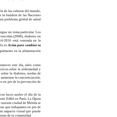
ría de las culturas del mundo,
de la bandera de las Naciones
 un problema global de salud
signa un tema particular. Los
vorecidas (2006), diabetes en
4-2016 está centrada en la
año
es
Actúa para cambiar tu
cipalmente en la alimentación
omover este día, tales como
ácticos sobre la enfermedad y
 sobre la diabetes, ruedas de
 a aumentar la concienciación,
tes en pro de la prevención de
on luces azules el día de la
rre Eiffel en París, La Ópera
n nuestra ciudad de Mérida se
onas que trabajamos en pro de
gran impacto visual que puede
sonas de tu comunidad.