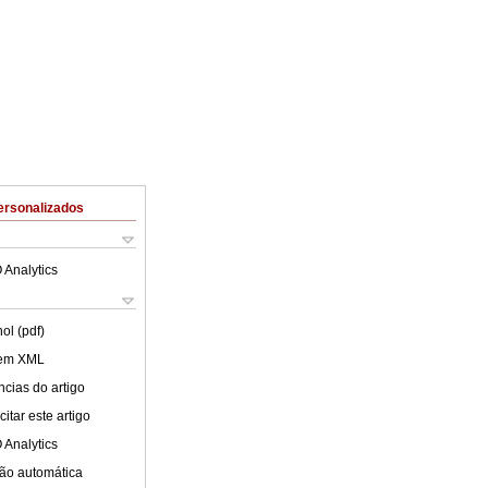
ersonalizados
 Analytics
ol (pdf)
 em XML
cias do artigo
itar este artigo
 Analytics
ão automática