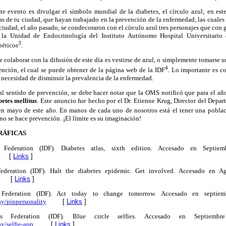
e evento es divulgar el símbolo mundial de la diabetes, el círculo azul; en est
s de tu ciudad, que hayan trabajado en la prevención de la enfermedad, las cuales
 ciudad, el año pasado, se condecoraron con el círculo azul tres personajes que con
la Unidad de Endocrinología del Instituto Autónomo Hospital Universitario 
3
béticos
.
colaborar con la difusión de este día es vestirse de azul, o simplemente tomarse u
4
ención, el cual se puede obtener de la página web de la IDF
. Lo importante es c
a necesidad de disminuir la prevalencia de la enfermedad.
al sentido de prevención, se debe hacer notar que la OMS notificó que para el añ
betes mellitus
. Este anuncio fue hecho por el Dr. Etienne Krug, Director del Dep
 en mayo de este año. En manos de cada uno de nosotros está el tener una poblac
 no se hace prevención. ¡El límite es su imaginación!
RÁFICAS
s Federation (IDF). Diabetes atlas, sixth edition. Accesado en Septi
[
Links
]
 Federation (IDF). Halt the diabetes epidemic. Get involved. Accesado en A
[
Links
]
s Federation (IDF). Act today to change tomorrow. Accesado en septie
y/pinpersonality
[
Links
]
tes Federation (IDF). Blue circle selfies. Accesado en Septiemb
y/selfie-app
.
[
Links
]