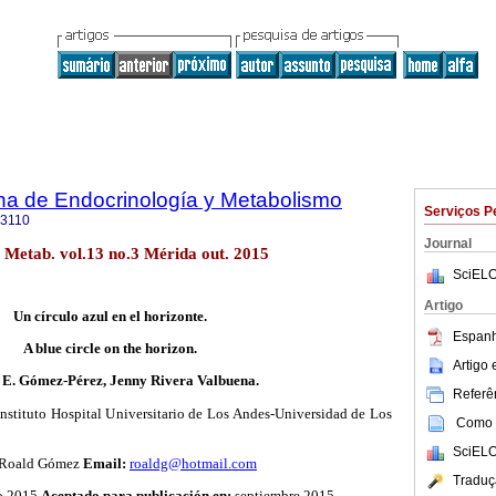
na de Endocrinología y Metabolismo
Serviços P
-3110
Journal
 Metab. vol.13 no.3 Mérida out. 2015
SciELO
Artigo
Un círculo azul en el horizonte.
Espanh
A blue circle on the horizon.
Artigo
 E. Gómez-Pérez, Jenny Rivera Valbuena.
Referên
nstituto Hospital Universitario de Los Andes-Universidad de Los
Como c
SciELO
Roald Gómez
Email:
roaldg@hotmail.com
Traduç
o 2015
Aceptado para publicación en:
septiembre 2015