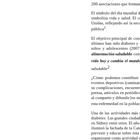
200 asociaciones que forman
El símbolo del día mundial de
simboliza vida y salud. El c
Unidas, reflejando así la n
1
pública
.
El objetivo principal de con
últimos han sido diabetes y 
niños y adolescentes (200
alimentación saludable
como
vida hoy y cambia el mund
2
saludable
.
¿Cómo podemos contribuir n
eventos deportivos (caminata
su complicaciones, encuentro
prensa, artículos en periódic
al compartir y difundir los m
esta enfermedad en la poblac
Una de las actividades más 
diabetes. Las grandes ciudad
en Sídney entre otros. El añ
iluminó la fachada de la Cat
prevenir y educar sobre esta
organizarse como actividad 