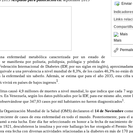
Enviar 
Indicadore
Links rela
Compartilh
Mais
Mais
Permali
una enfermedad metabólica caracterizada por un estado de
 se manifiesta por poliuria, polidipsia, polifagia y pérdida de
Federación Internacional de Diabetes (IDF, por sus siglas en inglés), aproximada
equivale a una prevalencia a nivel mundial de 8,3%, de los cuales 46,3% no están di
 la enfermedad sin saberlo. Además, se estima que para el año 2035, esta cifra 
1
% vivirá en países de bajos ingresos
.
llitus causó 4,9 millones de muertes a nivel mundial, lo que indica que cada 7 s
s. En Venezuela, según los datos publicados por la IDF, para ese mismo año, entre 
1
 observándose que 347,93 casos por mil habitantes no fueron diagnosticados
.
 la Organización Mundial de la Salud (OMS) declararon el
14 de Noviembre
com
 creciente de casos de esta enfermedad en todo el mundo. Posteriormente, para el 
mó a esta lucha. Este día fue seleccionado en honor a la fecha de nacimiento de
n 1921, descubrieron la insulina y por este hallazgo les fue otorgado el Premio N
bra esta fecha con diversas actividades relacionadas a la diabetes en más de 170 paí