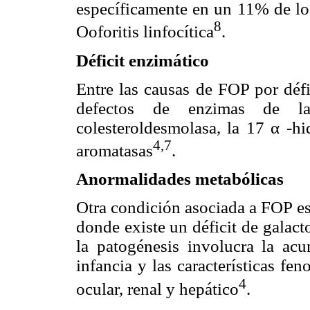
específicamente en un 11% de los
8
Ooforitis linfocítica
.
Déficit enzimático
Entre las causas de FOP por défi
defectos de enzimas de la
colesteroldesmolasa, la 17 α -hi
4,7
aromatasas
.
Anormalidades metabólicas
Otra condición asociada a FOP es
donde existe un déficit de galacto
la patogénesis involucra la acu
infancia y las características fen
4
ocular, renal y hepático
.