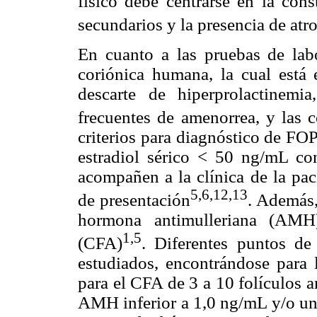
físico debe centrarse en la cons
secundarios y la presencia de atro
En cuanto a las pruebas de labo
coriónica humana, la cual está 
descarte de hiperprolactinemi
frecuentes de amenorrea, y las 
criterios para diagnóstico de F
estradiol sérico < 50 ng/mL co
acompañen a la clínica de la pa
5,6,12,13
de presentación
. Además,
hormona antimulleriana (AMH)
1,5
(CFA)
. Diferentes puntos d
estudiados, encontrándose par
para el CFA de 3 a 10 folículos a
AMH inferior a 1,0 ng/mL y/o un 