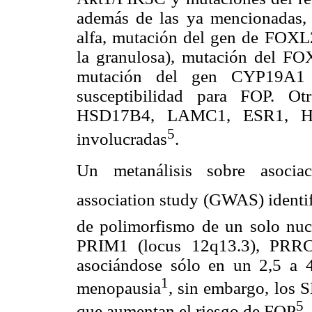
además de las ya mencionadas,
alfa, mutación del gen de FOXL2
la granulosa), mutación del FOX3
mutación del gen CYP19A1 (c
susceptibilidad para FOP. Ot
HSD17B4, LAMC1, ESR1, HK
5
involucradas
.
Un metanálisis sobre asocia
association study (GWAS) identi
de polimorfismo de un solo nu
PRIM1 (locus 12q13.3), PRR
asociándose sólo en un 2,5 a 
1
menopausia
, sin embargo, los S
5
que aumentan el riesgo de FOP
.