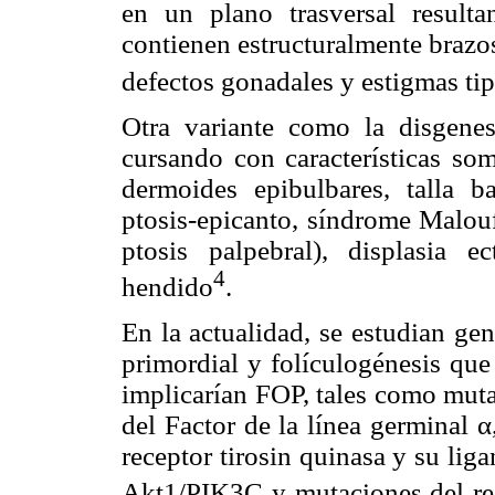
en un plano trasversal resul
contienen estructuralmente brazos
defectos gonadales y estigmas ti
Otra variante como la disgen
cursando con características som
dermoides epibulbares, talla ba
ptosis-epicanto, síndrome Malouf
ptosis palpebral), displasia e
4
hendido
.
En la actualidad, se estudian gen
primordial y folículogénesis que
implicarían FOP, tales como muta
del Factor de la línea germinal
receptor tirosin quinasa y su liga
Akt1/PIK3C y mutaciones del r