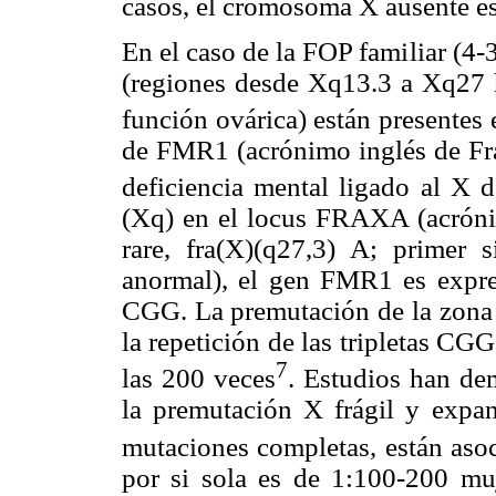
casos, el cromosoma X ausente es
En el caso de la FOP familiar (4
(regiones desde Xq13.3 a Xq27 ha
función ovárica) están presentes
de FMR1 (acrónimo inglés de Fra
deficiencia mental ligado al X 
(Xq) en el locus FRAXA (acrónimo
rare, fra(X)(q27,3) A; primer s
anormal), el gen FMR1 es expres
CGG. La premutación de la zona
la repetición de las tripletas CG
7
las 200 veces
. Estudios han de
la premutación X frágil y expa
mutaciones completas, están as
por si sola es de 1:100-200 mu