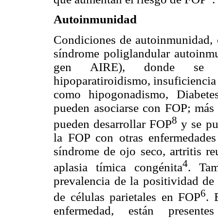
Autoinmunidad
Condiciones de autoinmunidad, c
síndrome poliglandular autoinmu
gen AIRE), donde se inc
hipoparatiroidismo, insuficiencia
como hipogonadismo, Diabetes
pueden asociarse con FOP; más 
8
pueden desarrollar FOP
y se pu
la FOP con otras enfermedades
síndrome de ojo seco, artritis r
4
aplasia tímica congénita
. Ta
prevalencia de la positividad de
6
de células parietales en FOP
. 
enfermedad, están present