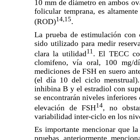
10 mm de diámetro en ambos ovari
folicular temprana, es altamente
14,15
(ROD)
.
La prueba de estimulación con 
sido utilizado para medir reserv
11
clara la utilidad
. El TECC con
clomifeno, vía oral, 100 mg/dí
mediciones de FSH en suero antes
(el día 10 del ciclo menstrual
inhibina B y el estradiol con su
se encontrarán niveles inferiores
14
elevación de FSH
, no obsta
variabilidad inter-ciclo en los n
Es importante mencionar que la 
pruebas anteriormente menciona