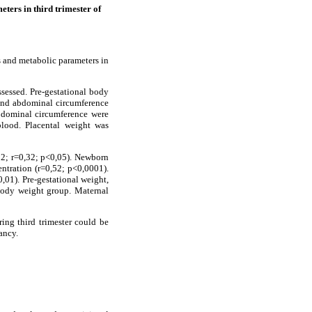
ters in third trimester of
s and metabolic parameters in
ssessed. Pre-gestational body
 and abdominal circumference
bdominal circumference were
blood. Placental weight was
02; r=0,32; p<0,05). Newborn
ntration (r=0,52; p<0,0001).
1). Pre-gestational weight,
 body weight group. Maternal
g third trimester could be
ancy.