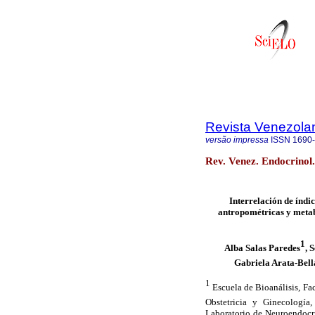
Revista Venezola
versão impressa
ISSN
1690
Rev. Venez. Endocrinol.
Interrelación de índic
antropométricas y metab
1
Alba Salas Paredes
, 
Gabriela Arata-Bel
1
Escuela de Bioanálisis, Fa
Obstetricia y Ginecología
Laboratorio de Neuroendocr