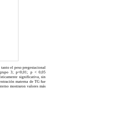
, tanto el peso pregestacional
grupo 3; p<0,01; p < 0,05
sticamente significativa, sin
centración materna de TG fue
terno mostraron valores más