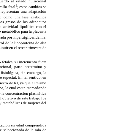
uerdo al estado nutricional
1
ollo fetal
; estos cambios se
y representan una adaptación
do como una fase anabólica
os grasos de los adipocitos
a actividad lipolítica con el
o metabólico para la placenta
ada por hipertrigliceridemia,
rol de la lipoproteína de alta
uir en el tercer trimestre de
-fetales, su incremento fuera
acional, parto pretérmino y
fisiológica, sin embargo, la
o especial. En tal sentido, en
recto de RI, ya que el mismo
a, la cual es un marcador de
e la concentración plasmática
 objetivo de este trabajo fue
s y metabólicas de mujeres del
estación en edad comprendida
 seleccionada de la sala de