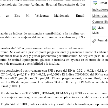
Enviar 
crinología, Instituto Autónomo Hospital Universitario de Los
Indicadore
encia a:
Elsy M. Velázquez Maldonado.
Email:
Links rela
Compartilh
Mais
Mais
lación de índices de resistencia y sensibilidad a la insulina con
 metabólicas de mujeres del tercer trimestre de embarazo y RN a
Permali
versal evaluó 52 mujeres sanas en el tercer trimestre del embarazo
érmino. Se evaluaron peso corporal pregestacional y ganancia durante el embaraz
abdominal fetal (CAF) y grosor placentario por ultrasonido. Se registró peso, tal
ario. Se realizó lipidograma, glucosa e insulina en ayunas en el suero de la m
os y de resistencia y sensibilidad a la insulina.
o se correlacionó positivamente con PFE y peso del RN (r=0,32, p<0,02; r=0,32, 
 CT (r=0,46; p<0,01) y TG (r=0,52; p<0,0001). El índice TG/C-HDL del RN se co
t (r=0,31, p=0,03; r=0,35, p=0,01). El peso pregestacional, materno final, plac
tos en los RN de mayor peso. Los índices TG/C-HDLmat y HOMA-Rmat se relacio
Smat (p<0,01).
ación de los índices TG/C-HDL, HOMA-R, HOMA-S y QUICKI en el tercer trimestr
ificar mujeres con riesgo alto para desarrollar complicaciones metabólicas en el em
Triglicéridos/C-HDL, índices resistencia y sensibilidad a la insulina, antropometría