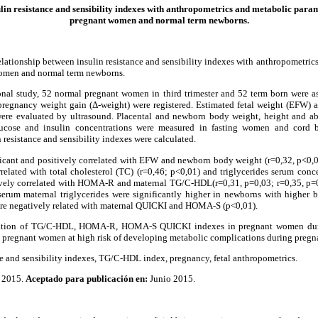
lin resistance and sensibility indexes with anthropometrics and metabolic parame
pregnant women and normal term newborns.
elationship between insulin resistance and sensibility indexes with anthropometric
 women and normal term newborns.
ional study, 52 normal pregnant women in third trimester and 52 term born were a
pregnancy weight gain (
Δ
-weight) were registered. Estimated fetal weight (EFW)
were evaluated by ultrasound. Placental and newborn body weight, height and a
glucose and insulin concentrations were measured in fasting women and cord 
n resistance and sensibility indexes were calculated.
ficant and positively correlated with EFW and newborn body weight (r=0,32, p<0,
lated with total cholesterol (TC) (r=0,46; p<0,01) and triglycerides serum conce
ely correlated with HOMA-R and maternal TG/C-HDL(r=0,31, p=0,03; r=0,35, p=0,0
serum maternal triglycerides were significantly higher in newborns with higher
negatively related with maternal QUICKI and HOMA-S (p<0,01).
cation of TG/C-HDL, HOMA-R, HOMA-S QUICKI indexes in pregnant women durin
fy pregnant women at high risk of developing
metabolic complications during pregn
ce and sensibility indexes, TG/C-HDL index, pregnancy, fetal anthropometrics.
 2015.
Aceptado para publicación en:
Junio 2015.