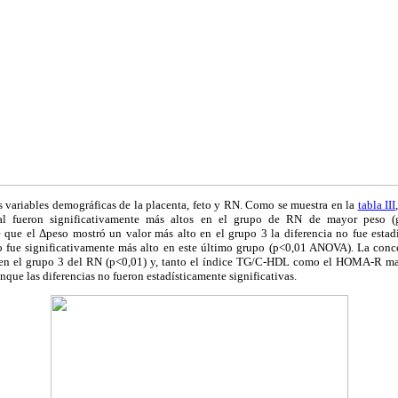
s variables demográficas de la placenta, feto y RN. Como se muestra en la
tabla III
al fueron significativamente más altos en el grupo de RN de mayor peso (
 que el Δpeso mostró un valor más alto en el grupo 3 la diferencia no fue estadí
o fue significativamente más alto en este último grupo (p<0,01 ANOVA). La con
a en el grupo 3 del RN (p<0,01) y, tanto el índice TG/C-HDL como el HOMA-R ma
nque las diferencias no fueron estadísticamente significativas.