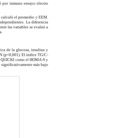
nó por inmuno ensayo electro
Se calculó el promedio y EEM.
independientes. La diferencia
tre las variables se evaluó a
a.
ca de la glucosa, insulina y
RN (p<0,001). El índice TG/C-
o el QUICKI como el HOMA-S y
 significativamente más bajo