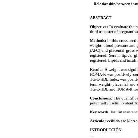
Relationship between insu
ABSTRACT
Objective:
To evaluate the r
third trimester of pregnant
Methods:
In this cross-sect
weight, blood pressure and 
(AFC) and placental gross 
registered. Serum lipids, 
registered. Lipids and insuli
Results:
Δ
-weight was signi
HOMA-R was positively corre
TG/C-HDL index was positiv
term weight, placental and 
TG/C-HDL and HOMA-R were 
Conclusions:
The quantifi
potentially useful to identi
Key words:
Insulin resistan
Articulo recibido en:
Marzo
INTRODUCCIÓN