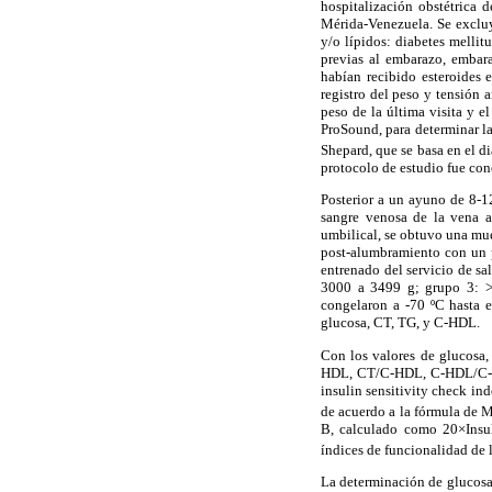
hospitalización obstétrica 
Mérida-Venezuela. Se excluy
y/o lípidos: diabetes mellit
previas al embarazo, embara
habían recibido esteroides 
registro del peso y tensión 
peso de la última visita y 
ProSound, para determinar la
Shepard, que se basa en el d
protocolo de estudio fue co
Posterior a un ayuno de 8-12
sangre venosa de la vena a
umbilical, se obtuvo una mues
post-alumbramiento con un 
entrenado del servicio de sa
3000 a 3499 g; grupo 3: > 
congelaron a -70 ºC hasta e
glucosa, CT, TG, y C-HDL.
Con los valores de glucosa
HDL, CT/C-HDL, C-HDL/C-LDL 
insulin sensitivity check i
de acuerdo a la fórmula de
B, calculado como 20×Ins
índices de funcionalidad de l
La determinación de glucosa