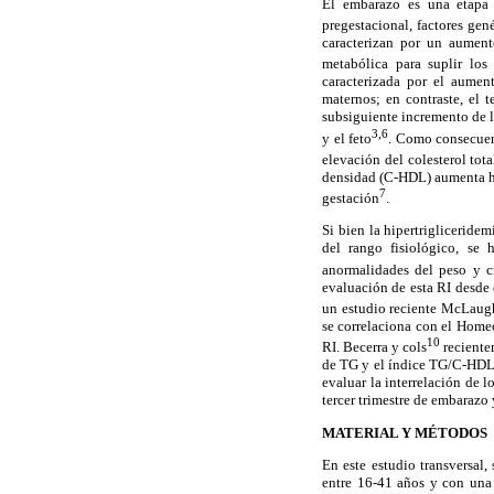
El embarazo es una etapa d
pregestacional, factores gené
caracterizan por un aumento
metabólica para suplir los
caracterizada por el aumen
maternos; en contraste, el t
subsiguiente incremento de l
3,6
y el feto
. Como consecuenc
elevación del colesterol tot
densidad (C-HDL) aumenta has
7
gestación
.
Si bien la hipertrigliceride
del rango fisiológico, se 
anormalidades del peso y cr
evaluación de esta RI desde e
un estudio reciente McLaugh
se correlaciona con el Home
10
RI. Becerra y cols
recientem
de TG y el índice TG/C-HDL s
evaluar la interrelación de l
tercer trimestre de embarazo
MATERIAL Y MÉTODOS
En este estudio transversal
entre 16-41 años y con una