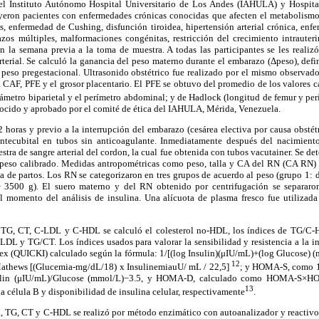
del Instituto Autónomo Hospital Universitario de Los Andes (IAHULA) y Hospita
eron pacientes con enfermedades crónicas conocidas que afecten el metabolismo
us, enfermedad de Cushing, disfunción tiroidea, hipertensión arterial crónica, enf
zos múltiples, malformaciones congénitas, restricción del crecimiento intrauter
en la semana previa a la toma de muestra. A todas las participantes se les realiz
arterial. Se calculó la ganancia del peso materno durante el embarazo (Δpeso), defi
el peso pregestacional. Ultrasonido obstétrico fue realizado por el mismo observa
 CAF, PFE y el grosor placentario. El PFE se obtuvo del promedio de los valores c
iámetro biparietal y el perímetro abdominal; y de Hadlock (longitud de femur y per
nocido y aprobado por el comité de ética del IAHULA, Mérida, Venezuela.
 horas y previo a la interrupción del embarazo (cesárea electiva por causa obsté
ntecubital en tubos sin anticoagulante. Inmediatamente después del nacimiento
tra de sangre arterial del cordon, la cual fue obtenida con tubos vacutainer. Se de
peso calibrado. Medidas antropométricas como peso, talla y CA del RN (CA RN) 
la de partos. Los RN se categorizaron en tres grupos de acuerdo al peso (grupo 1:
3500 g). El suero materno y del RN obtenido por centrifugación se separaron 
l momento del análisis de insulina. Una alícuota de plasma fresco fue utilizada 
, TG, CT, C-LDL y C-HDL se calculó el colesterol no-HDL, los índices de TG/C-
y TG/CT. Los índices usados para valorar la sensibilidad y resistencia a la ins
ndex (QUICKI) calculado según la fórmula: 1/[(log Insulin)(μIU/mL)+(log Glucose)
12
 Mathews [(Glucemia-mg/dL/18) x InsulinemiauU/ mL / 22,5]
; y HOMA-S, como
ulin (μIU/mL)/Glucose (mmol/L)−3.5, y HOMA-D, calculado como HOMA-S×H
13
a célula B y disponibilidad de insulina celular, respectivamente
.
, TG, CT y C-HDL se realizó por método enzimático con autoanalizador y reactivo