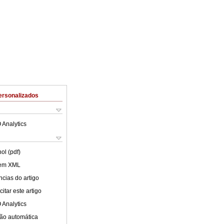
ersonalizados
 Analytics
ol (pdf)
 em XML
cias do artigo
itar este artigo
 Analytics
ão automática