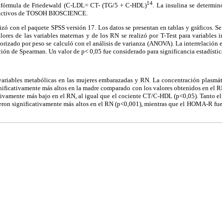
14
a fórmula de Friedewald (C-LDL= CT- (TG/5 + C-HDL)
. La insulina se determi
eactivos de TOSOH BIOSCIENCE.
ealizó con el paquete SPSS versión 17. Los datos se presentan en tablas y gráficos. 
ores de las variables maternas y de los RN se realizó por T-Test para variables 
orizado por peso se calculó con el análisis de varianza (ANOVA). La interrelación en
ación de Spearman. Un valor de p< 0,05 fue considerado para significancia estadístic
variables metabólicas en las mujeres embarazadas y RN. La concentración plasmáti
nificativamente más altos en la madre comparado con los valores obtenidos en el 
tivamente más bajo en el RN, al igual que el cociente CT/C-HDL (p<0,05). Tant
ueron significativamente más altos en el RN (p<0,001), mientras que el HOMA-R fue