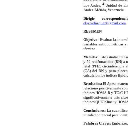
4
Los Andes.
Unidad de Endo
Andes. Mérida, Venezuela.
Dirigir correspond
elsy.velazquez@gmail.com
.
RESUMEN
Objetivo:
Evaluar la interre
variables antropométricas y
término.
Métodos:
Este estudio trans
y 52 reciénnacidos (RN) a t
fetal (PFE), circunferencia 
(CA) del RN y peso placent
calcularon los índices lipídic
Resultados:
El Δpeso matern
relacionó positivamente con
índices HOMA-R y TG/C-HDLma
significativamente más al
índices QUICKImat y HOMA-
Conclusiones:
La cuantific
utilidad potencial para ident
Palabras Claves:
Embarazo, 