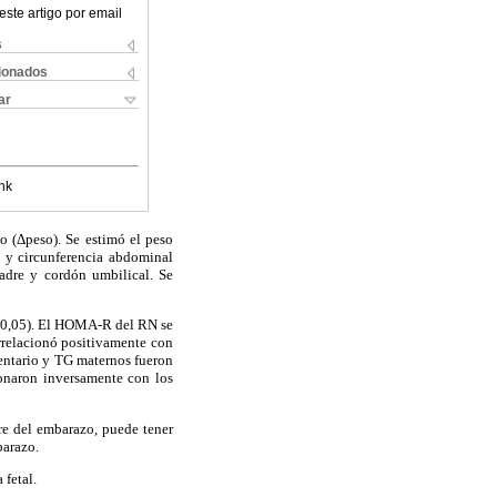
este artigo por email
s
cionados
ar
nk
o (Δpeso). Se estimó el peso
la y circunferencia abdominal
adre y cordón umbilical. Se
p<0,05). El HOMA-R del RN se
rrelacionó positivamente con
entario y TG maternos fueron
naron inversamente con los
e del embarazo, puede tener
barazo.
 fetal.