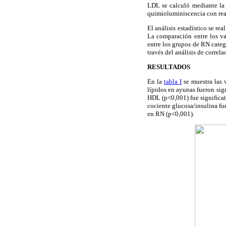
LDL se calculó mediante l
quimioluminiscencia con r
El análisis estadístico se r
La comparación entre los val
entre los grupos de RN categ
través del análisis de correl
RESULTADOS
En la
tabla I
se muestra las 
lípidos en ayunas fueron sig
HDL (p<0,001) fue significa
cociente glucosa/insulina f
en RN (p<0,001).