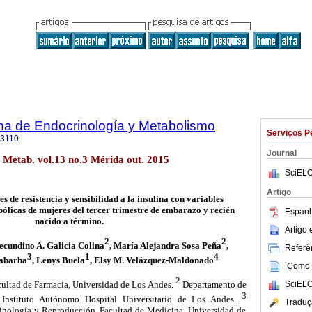
na de Endocrinología y Metabolismo
Serviços P
-3110
Journal
 Metab. vol.13 no.3 Mérida out. 2015
SciELO
Artigo
es de resistencia y sensibilidad a la insulina con variables
ólicas de mujeres del tercer trimestre de embarazo y recién
Espanh
nacido a término.
Artigo
2
2
Secundino A. Galicia Colina
, María Alejandra Sosa Peña
,
Referên
3
1
4
labarba
, Lenys Buela
, Elsy M. Velázquez-Maldonado
Como c
2
cultad de Farmacia, Universidad de Los Andes.
Departamento de
SciELO
3
, Instituto Autónomo Hospital Universitario de Los Andes.
Traduç
inología y Reproducción. Facultad de Medicina. Universidad de