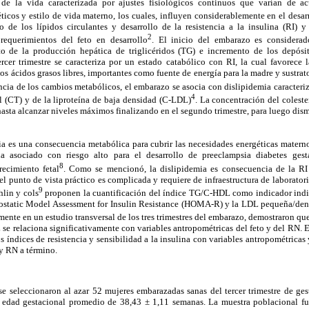
e la vida caracterizada por ajustes fisiológicos continuos que varían de ac
ticos y estilo de vida materno, los cuales, influyen considerablemente en el desarr
 de los lípidos circulantes y desarrollo de la resistencia a la insulina (RI) 
2
 requerimientos del feto en desarrollo
. El inicio del embarazo es considera
to de la producción hepática de triglicéridos (TG) e incremento de los depósit
ercer trimestre se caracteriza por un estado catabólico con RI, la cual favorece l
os ácidos grasos libres, importantes como fuente de energía para la madre y sustrat
ia de los cambios metabólicos, el embarazo se asocia con dislipidemia caracteriz
4
al (CT) y de la liproteína de baja densidad (C-LDL)
. La concentración del coleste
ta alcanzar niveles máximos finalizando en el segundo trimestre, para luego dismin
mia es una consecuencia metabólica para cubrir las necesidades energéticas materno
ha asociado con riesgo alto para el desarrollo de preeclampsia diabetes gest
8
ecimiento fetal
. Como se mencionó, la dislipidemia es consecuencia de la RI 
l punto de vista práctico es complicada y requiere de infraestructura de laboratori
9
lin y cols
proponen la cuantificación del índice TG/C-HDL como indicador indi
ostatic Model Assessment for Insulin Resistance (HOMA-R) y la LDL pequeña/dens
ente en un estudio transversal de los tres trimestres del embarazo, demostraron qu
e relaciona significativamente con variables antropométricas del feto y del RN. El
os índices de resistencia y sensibilidad a la insulina con variables antropométrica
 y RN a término.
, se seleccionaron al azar 52 mujeres embarazadas sanas del tercer trimestre de g
 edad gestacional promedio de 38,43 ± 1,11 semanas. La muestra poblacional fue