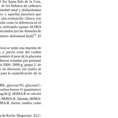
l Sor Juana Inés de la Cruz,
 de los hidratos de carbonos
ermedad renal y dislipidemias
ino y aquellas pacientes que
ó una evaluación clínica con
nida como la diferencia en el
dor, utilizando equipo ALOKA
alculados por las fórmulas de
11
ímetro abdominal fetal)
. El
trica) se tomó una muestra de
, y previo corte del cordón
terminó el peso de la placenta
fueron tomadas por personal
 de 2000- 2999 g; grupo 2: de
en alícuotas, las cuales se
para la cuantificación de la
HDL, glucosa/TG, glucosa/C-
ulina fueron el quantitative
 (mg/dL)]; HOMA-R se calculó
 1/HOMA-R. Además, HOMA-
OMA-B, fueron usados como
s de Roche Diagnostic. El C-