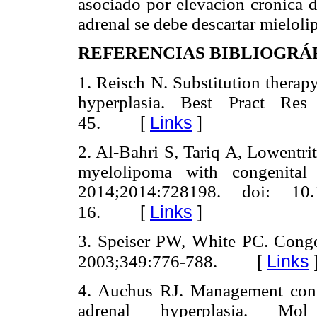
asociado por elevación crónica
adrenal se debe descartar mielol
REFERENCIAS BIBLIOGRÁ
1. Reisch N. Substitution therapy
hyperplasia. Best Pract Res
[
Links
]
45.
2. Al-Bahri S, Tariq A, Lowentrit
myelolipoma with congenital
2014;2014:728198. doi: 10
[
Links
]
16.
3. Speiser PW, White PC. Conge
[
Links
2003;349:776-788.
4. Auchus RJ. Management consi
adrenal hyperplasia. Mol