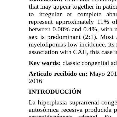
that may appear together in pati
to irregular or complete aba
represent approximately 11% of
between 0.08% and 0.4%, with me
sex is predominant (2:1). Most a
myelolipomas low incidence, its f
association with CAH, this case i
Key words:
classic congenital a
Articulo recibido en:
Mayo 20
2016
INTRODUCCIÓN
La hiperplasia suprarrenal cong
autosómica recesiva producida po
esteroidogénesis adrenal. Su