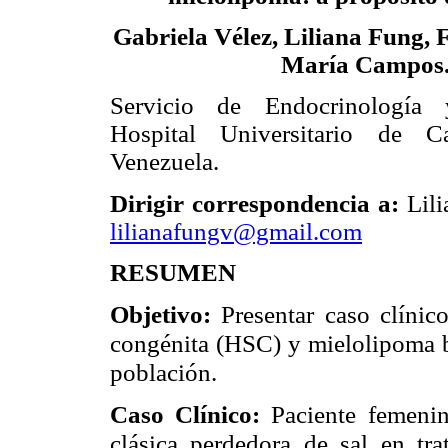
Gabriela Vélez, Liliana Fung, 
María Campos
Servicio de Endocrinología 
Hospital Universitario de Ca
Venezuela.
Dirigir correspondencia a:
Lil
lilianafungv@gmail.com
RESUMEN
Objetivo:
Presentar caso clínic
congénita (HSC) y mielolipoma bi
población.
Caso Clínico:
Paciente femeni
clásica perdedora de sal en tra