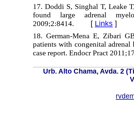
17. Doddi S, Singhal T, Leake T
found large adrenal myel
[
Links
]
2009;2:8414.
18. German-Mena E, Zibari GB
patients with congenital adrenal 
case report. Endocr Pract 2011;1
Urb. Alto Chama, Avda. 2 (Ti
V
rvde