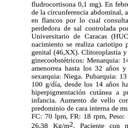
fludrocortisona 0,1 mg). En feb
de la circunferencia abdominal, 
en flancos por lo cual consult
perdedora de sal controlada por
Universitario de Caracas (HU
nacimiento se realiza cariotipo
genital (46,XX). Clitoroplastia 
ginecoobstétricos: Menarquia: 14
amenorrea hasta los 32 años y 
sexarquia: Niega. Pubarquia: 13
100 g/día, desde los 14 años h
hiperpigmentación cutánea a p
infancia. Aumento de vello cor
predominio de cara interna de m
FC: 70 lpm, FR: 18 rpm, Peso: 
2
26,38 Kg/m
. Paciente con m