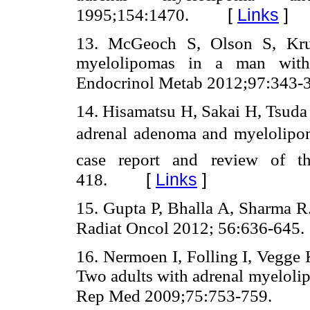
[
Links
]
1995;154:1470.
13. McGeoch S, Olson S, Kruk
myelolipomas in a man with c
Endocrinol Metab 2012;97:343-
14. Hisamatsu H, Sakai H, Tsud
adrenal adenoma and myelolipom
case report and review of th
[
Links
]
418.
15. Gupta P, Bhalla A, Sharma R.
Radiat Oncol 2012; 56:636-645.
16. Nermoen I, Folling I, Vegge
Two adults with adrenal myeloli
Rep Med 2009;75:753-759.