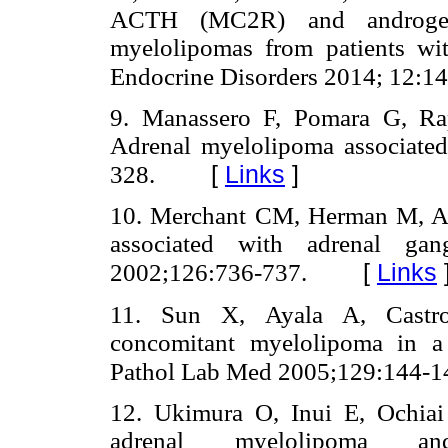
ACTH (MC2R) and androgen 
myelolipomas from patients wi
Endocrine Disorders 2014; 12:14
9. Manassero F, Pomara G, Ra
Adrenal myelolipoma associated
[
Links
]
328.
10. Merchant CM, Herman M, A
associated with adrenal ga
[
Links
2002;126:736-737.
11. Sun X, Ayala A, Castro
concomitant myelolipoma in a 
Pathol Lab Med 2005;129:144-1
12. Ukimura O, Inui E, Ochia
adrenal myelolipoma a