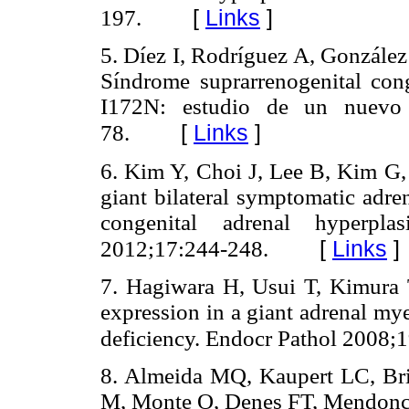
[
Links
]
197.
5. Díez I, Rodríguez A, González
Síndrome suprarrenogenital con
I172N: estudio de un nuevo 
[
Links
]
78.
6. Kim Y, Choi J, Lee B, Kim G,
giant bilateral symptomatic adre
congenital adrenal hyperpl
[
Links
]
2012;17:244-248.
7. Hagiwara H, Usui T, Kimura
expression in a giant adrenal my
deficiency. Endocr Pathol 2008;
8. Almeida MQ, Kaupert LC, Bri
M, Monte O, Denes FT, Mendonca