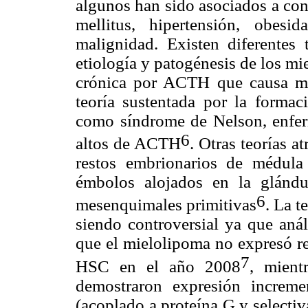
algunos han sido asociados a con
mellitus, hipertensión, obesi
malignidad. Existen diferentes t
etiología y patogénesis de los mi
crónica por ACTH que causa meta
teoría sustentada por la formac
como síndrome de Nelson, enfe
6
altos de ACTH
.
Otras teorías at
restos embrionarios de médula
émbolos alojados en la glándu
6
mesenquimales primitivas
. La t
siendo controversial ya que anál
que el mielolipoma no expresó r
7
HSC
en el año 2008
, mient
demostraron expresión
incremen
(acoplado a proteína G y selecti