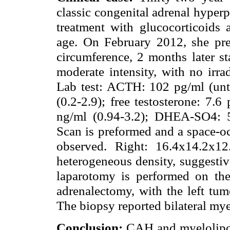
classic congenital adrenal hyperp
treatment with glucocorticoids 
age. On February 2012, she pre
circumference, 2 months later st
moderate intensity, with no irra
Lab test: ACTH: 102 pg/ml (unt
(0.2-2.9); free testosterone: 7.
ng/ml (0.94-3.2); DHEA-SO4:
Scan is preformed and a space-oc
observed. Right: 16.4x14.2x12
heterogeneous density, suggesti
laparotomy is performed on the 
adrenalectomy, with the left tu
The biopsy reported bilateral my
Conclusion:
CAH and myelolipom