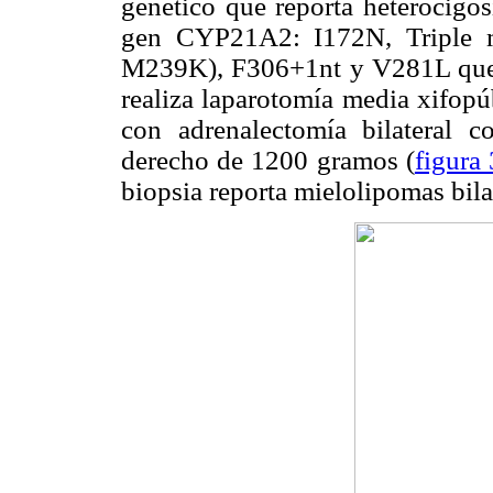
genético que reporta heterocigos
gen CYP21A2: I172N, Triple 
M239K), F306+1nt y V281L que s
realiza laparotomía media xifop
con adrenalectomía bilateral
derecho de 1200 gramos (
figura 
biopsia reporta mielolipomas bila