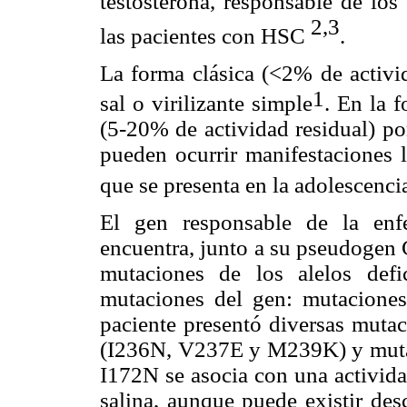
testosterona, responsable de los
2,3
las pacientes con
HSC
.
La forma clásica (<2% de activid
1
sal o virilizante simple
.
En la fo
(5-20% de actividad residual) por
pueden ocurrir manifestaciones
que se presenta en la
adolescencia
El gen responsable de la e
encuentra, junto a su pseudogen
mutaciones de los alelos def
mutaciones del gen: mutaciones 
paciente presentó diversas mutac
(I236N, V237E y M239K) y mutac
I172N se asocia con una activida
salina, aunque puede existir de