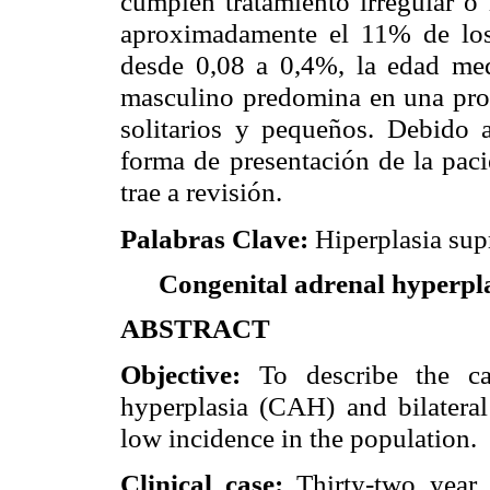
cumplen tratamiento irregular o
aproximadamente el 11% de los 
desde 0,08 a 0,4%, la edad med
masculino predomina en una prop
solitarios y pequeños. Debido a
forma de presentación de la paci
trae a revisión.
Palabras Clave:
Hiperplasia sup
Congenital adrenal hyperpla
ABSTRACT
Objective:
To describe the ca
hyperplasia (CAH) and bilateral
low incidence in the population.
Clinical case:
Thirty-two year 