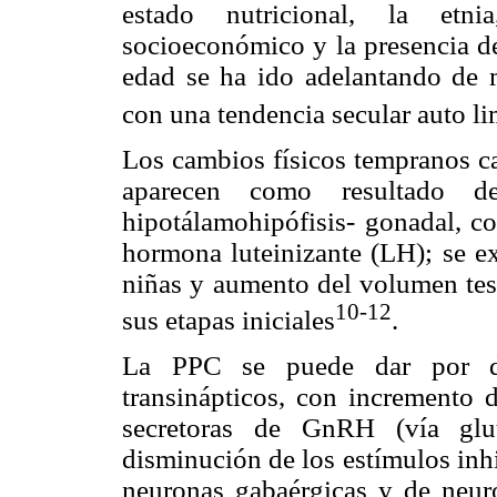
estado nutricional, la etnia
socioeconómico y la presencia de
edad se ha ido adelantando de m
con una tendencia secular auto li
Los cambios físicos tempranos ca
aparecen como resultado de
hipotálamohipófisis- gonadal, co
hormona luteinizante (LH); se ex
niñas y aumento del volumen test
10-12
sus etapas iniciales
.
La PPC se puede dar por di
transinápticos, con incremento d
secretoras de GnRH (vía glut
disminución de los estímulos inh
neuronas gabaérgicas y de neuro