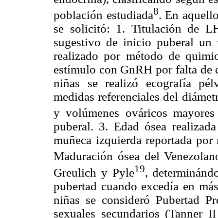
8
población estudiada
. En aquell
se solicitó: 1. Titulación de 
sugestivo de inicio puberal u
realizado por método de quimio
estímulo con GnRH por falta de d
niñas se realizó ecografía pé
medidas referenciales del diámet
y volúmenes ováricos mayores
puberal. 3. Edad ósea realizad
muñeca izquierda reportada por
Maduración ósea del Venezolan
19
Greulich y Pyle
, determinánd
pubertad cuando excedía en más 
niñas se consideró Pubertad Pr
sexuales secundarios (Tanner I