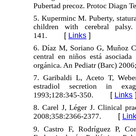
Pubertad precoz. Protoc Diagn Te
5. Kuperminc M. Puberty, statur
children with cerebral palsy
[
Links
]
141.
6. Díaz M, Soriano G, Muñoz C,
central en niños está asociada
orgánica. An Pediatr (Barc) 200
7. Garibaldi L, Aceto T, Webe
estradiol secretion in exag
[
Links
1993;128:345-350.
8. Carel J, Léger J. Clinical pr
[
Lin
2008;358:2366-2377.
9. Castro F, Rodríguez P, Co