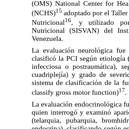
(OMS) National Center for Heal
15
(NCHS)
adoptado por el Taller
16
Nutricional
, y utilizado po
Nutricional (SISVAN) del Ins
Venezuela.
La evaluación neurológica fue 
clasificó la PCI según etiología
infecciosa o postraumática), s
cuadriplejía) y grado de sever
sistema de clasificación de la
17
classify gross motor function)
.
La evaluación endocrinológica fu
quien interrogó y examinó aparic
(telarquia, pubarquia, bromhid
endocrina), clasificando según e