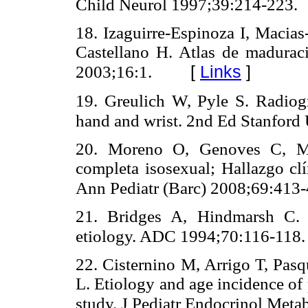
Child Neurol 1997;39:214-223.
18. Izaguirre-Espinoza I, Maci
Castellano H. Atlas de madurac
[
Links
]
2003;16:1.
19. Greulich W, Pyle S. Radiogr
hand and wrist. 2nd Ed Stanford 
20. Moreno O, Genoves C, Mo
completa isosexual; Hallazgo clí
Ann Pediatr (Barc) 2008;69:413-
21. Bridges A, Hindmarsh C. 
etiology. ADC 1994;70:116-118.
22. Cisternino M, Arrigo T, Pasq
L. Etiology and age incidence of 
study. J Pediatr Endocrinol Met