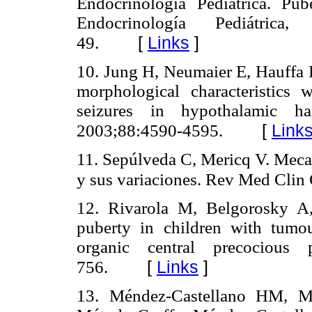
Endocrinología Pediátrica. Pub
Endocrinología Pediátrica
[
Links
]
49.
10. Jung H, Neumaier E, Hauffa 
morphological characteristics 
seizures in hypothalamic h
[
Link
2003;88:4590-4595.
11. Sepúlveda C, Mericq V. Meca
y sus variaciones. Rev Med Clin
12. Rivarola M, Belgorosky A
puberty in children with tumou
organic central precocious 
[
Links
]
756.
13. Méndez-Castellano HM, Mé