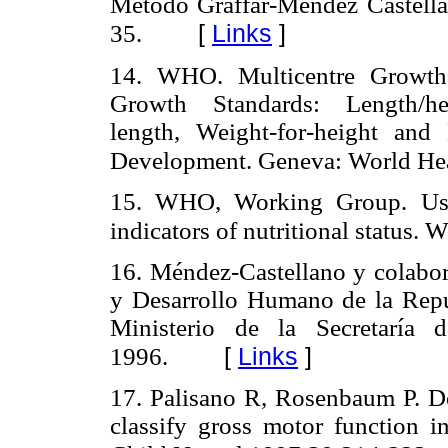
Método Graffar-Méndez Castel
[
Links
]
35.
14. WHO. Multicentre Growt
Growth Standards: Length/heig
length, Weight-for-height an
Development. Geneva: World Hea
15. WHO, Working Group. Use 
indicators of nutritional status
16. Méndez-Castellano y colabor
y Desarrollo Humano de la Re
Ministerio de la Secretaría d
[
Links
]
1996.
17. Palisano R, Rosenbaum P. De
classify gross motor function i