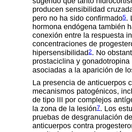
sugerido que tanto hidrocorti
producen sensibilidad cruzada
5
pero no ha sido confirmado
.
hormona endógena también han
conexión entre la respuesta i
concentraciones de progester
2
hipersensibilidad
. No obstan
prostaciclina y gonadotropina
asociadas a la aparición de l
La presencia de anticuerpos c
mecanismos patogénicos, inclu
de tipo III por complejos ant
7
la zona de la lesión
. Los est
pruebas de desgranulación de
anticuerpos contra progester