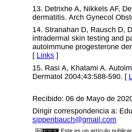
13. Detrixhe A, Nikkels AF, 
dermatitis. Arch Gynecol Obs
14. Stranahan D, Rausch D, De
intradermal skin testing and pa
autoimmune progesterone derm
[
Links
]
15. Rasi A, Khatami A. Autoim
Dermatol 2004;43:588-590. [
Recibido: 06 de Mayo de 202
Dirigir correspondencia a: Ed
sippenbauch@gmail.com
Este es un artículo publica