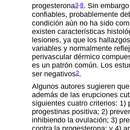
,
3
8
progesterona
. Sin embargo
confiables, probablemente de
condición aún no ha sido com
existen características histol
lesiones, ya que los hallazg
variables y normalmente refleja
perivascular dérmico compuest
es un patrón común. Los estu
2
ser negativos
.
Algunos autores sugieren que 
además de las erupciones cut
siguientes cuatro criterios: 1
progestinas positiva; 2) preve
inhibiendo la ovulación; 3) pr
contra la progesterona; y 4) 