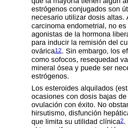
que la mayoría tienen algún 
estrógenos conjugados son út
necesario utilizar dosis altas
carcinoma endometrial, no es u
agonistas de la hormona liber
para inducir la remisión del c
12
ovárica
. Sin embargo, los e
como sofocos, resequedad vag
mineral ósea y puede ser nec
estrógenos.
Los esteroides alquilados (es
ocasiones con dosis bajas de 
ovulación con éxito. No obsta
hirsutismo, disfunción hepátic
2
que limita su utilidad clínica
.