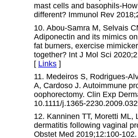
mast cells and basophils-How 
different? Immunol Rev 2018;
10. Abou-Samra M, Selvais C
Adiponectin and its mimics on 
fat burners, exercise mimicker
together? Int J Mol Sci 2020;
[
Links
]
11. Medeiros S, Rodrigues-Al
A, Cardoso J. Autoimmune prog
oophorectomy. Clin Exp Derma
10.1111/j.1365-2230.2009.032
12. Kanninen TT, Moretti ML,
dermatitis following vaginal 
Obstet Med 2019;12:100-102.