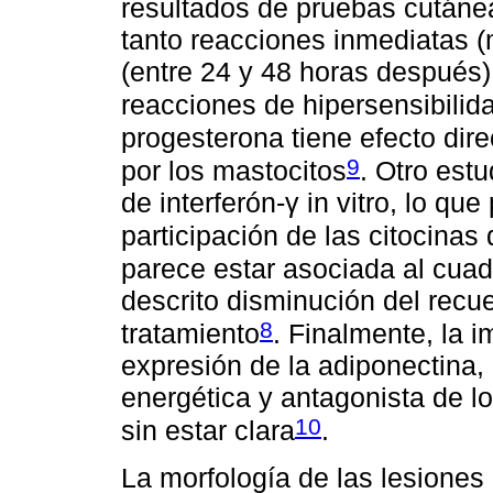
resultados de pruebas cutáne
tanto reacciones inmediatas 
(entre 24 y 48 horas después)
reacciones de hipersensibilidad
progesterona tiene efecto dire
9
por los mastocitos
. Otro est
de interferón-γ in vitro, lo qu
participación de las citocinas
parece estar asociada al cuad
descrito disminución del recue
8
tratamiento
. Finalmente, la 
expresión de la adiponectina,
energética y antagonista de l
10
sin estar clara
.
La morfología de las lesiones