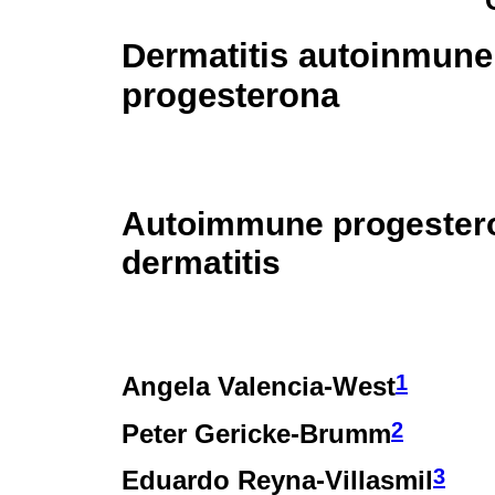
Dermatitis autoinmune
progesterona
Autoimmune progester
dermatitis
1
Angela Valencia-West
2
Peter Gericke-Brumm
3
Eduardo Reyna-Villasmil