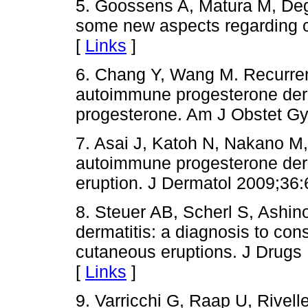
5. Goossens A, Matura M, Degr
some new aspects regarding cr
[
Links
]
6. Chang Y, Wang M. Recurre
autoimmune progesterone derma
progesterone. Am J Obstet Gy
7. Asai J, Katoh N, Nakano M
autoimmune progesterone derm
eruption. J Dermatol 2009;36:
8. Steuer AB, Scherl S, Ashi
dermatitis: a diagnosis to cons
cutaneous eruptions. J Drugs
[
Links
]
9. Varricchi G, Raap U, Rive