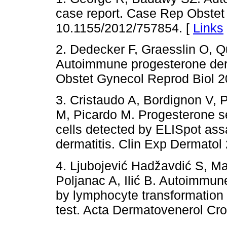
case report. Case Rep Obstet
10.1155/2012/757854. [
Links
2. Dedecker F, Graesslin O, Q
Autoimmune progesterone derma
Obstet Gynecol Reprod Biol 2
3. Cristaudo A, Bordignon V, 
M, Picardo M. Progesterone s
cells detected by ELISpot as
dermatitis. Clin Exp Dermatol
4. Ljubojević Hadžavdić S, Ma
Poljanac A, Ilić B. Autoimmun
by lymphocyte transformation 
test. Acta Dermatovenerol Cr