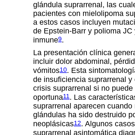
glándula suprarrenal, las cua
pacientes con mielolipoma sup
a estos casos incluyen mutaci
de Epstein-Barr y polioma JC
9
inmune
.
La presentación clínica gener
incluir dolor abdominal, pérdi
10
vómitos
. Esta sintomatolog
de insuficiencia suprarrenal y
crisis suprarrenal si no pued
11
oportuna
. Las característica
suprarrenal aparecen cuando 
glándulas ha sido destruido por
12
neoplásicas
. Algunos casos
suprarrenal asintomática diag