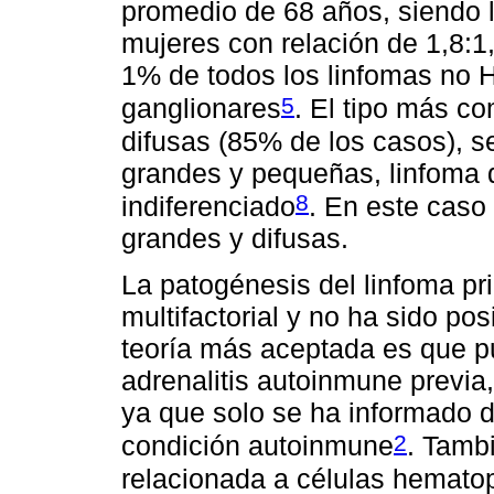
promedio de 68 años, siendo 
mujeres con relación de 1,8:
1% de todos los linfomas no H
5
ganglionares
. El tipo más c
difusas (85% de los casos), se
grandes y pequeñas, linfoma d
8
indiferenciado
. En este caso 
grandes y difusas.
La patogénesis del linfoma pr
multifactorial y no ha sido pos
teoría más aceptada es que p
adrenalitis autoinmune previa
ya que solo se ha informado 
2
condición autoinmune
. Tamb
relacionada a células hematop