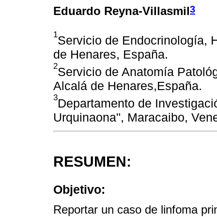
3
Eduardo Reyna-Villasmil
1
Servicio de Endocrinología, H
de Henares, España.
2
Servicio de Anatomía Patológi
Alcalá de Henares,España.
3
Departamento de Investigación
Urquinaona", Maracaibo, Ven
RESUMEN:
Objetivo:
Reportar un caso de linfoma pr