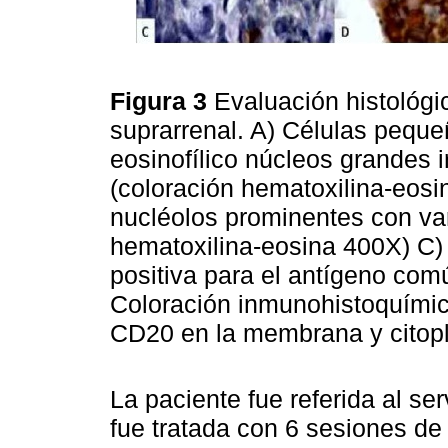
Figura 3
Evaluación histológi
suprarrenal. A) Células pequ
eosinofílico núcleos grandes 
(coloración hematoxilina-eosi
nucléolos prominentes con var
hematoxilina-eosina 400X) C)
positiva para el antígeno com
Coloración inmunohistoquímica
CD20 en la membrana y cito
La paciente fue referida al se
fue tratada con 6 sesiones de