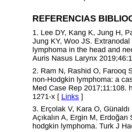
REFERENCIAS BIBLIO
1. Lee DY, Kang K, Jung H, 
Jung KY, Woo JS. Extranodal i
lymphoma in the head and neck
Auris Nasus Larynx 2019;46:1
2. Ram N, Rashid O, Farooq S,
non-Hodgkin lymphoma: a case 
Med Case Rep 2017;11:108. ht
1271-x [
Links
]
3. Erçolak V, Kara O, Günaldı
Açıkalın A, Ergin M, Erdoğan S
hodgkin lymphoma. Turk J Ha