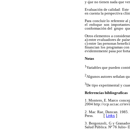
y que no tienen nada que ver
Evaluación de calidad: Este 
en cuenta la perspectiva clí
Para concluir lo referente a
el enfoque son importantes
conformación del grupo que 
Otros elementos a considerar
a) entre evaluadores de paíse
c) entre las personas benefic
financian los programas con 
evidentemente pasa por fortal
Notas
1
Variables que pueden contri
2
Algunos autores señalan que
3
De tipo experimental y cuas
Referencias bibliograficas
1. Montero, E. Marco conce
2004 http://ccp.ucr.ac.cr/revi
2. Mac Rae, Duncan. 1985. P
Press.
[
Links
]
3. Bergonzoli, G y Granado
Salud Pública. Nº 76 Julio- 