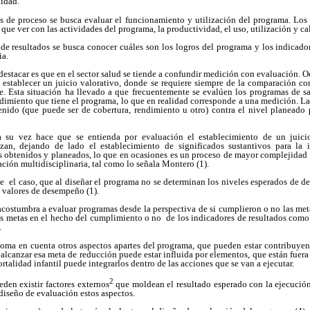
lidad.
es de proceso se busca evaluar el funcionamiento y utilización del programa. Lo
 que ver con las actividades del programa, la productividad, el uso, utilización y c
de resultados se busca conocer cuáles son los logros del programa y los indicado
ia.
destacar es que en el sector salud se tiende a confundir medición con evaluación. O
establecer un juicio valorativo, donde se requiere siempre de la comparación con
e. Esta situación ha llevado a que frecuentemente se evalúen los programas de s
ndimiento que tiene el programa, lo que en realidad corresponde a una medición. L
enido (que puede ser de cobertura, rendimiento u otro) contra el nivel planeado 
a su vez hace que se entienda por evaluación el establecimiento de un juici
zan, dejando de lado el establecimiento de significados sustantivos para la in
s obtenidos y planeados, lo que en ocasiones es un proceso de mayor complejidad 
ción multidisciplinaria, tal como lo señala Montero (1).
 el caso, que al diseñar el programa no se determinan los niveles esperados de d
s valores de desempeño (1).
 acostumbra a evaluar programas desde la perspectiva de si cumplieron o no las met
as metas en el hecho del cumplimiento o no de los indicadores de resultados com
.
toma en cuenta otros aspectos apartes del programa, que pueden estar contribuyen
 alcanzar esa meta de reducción puede estar influida por elementos, que están fuera 
talidad infantil puede integrarlos dentro de las acciones que se van a ejecutar.
2
den existir factores externos
que moldean el resultado esperado con la ejecució
 diseño de evaluación estos aspectos.