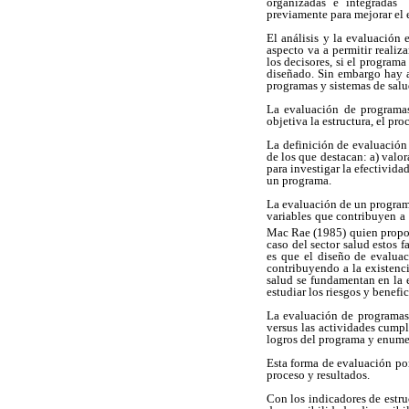
organizadas e integradas 
previamente para mejorar el 
El análisis y la evaluación
aspecto va a permitir realiz
los decisores, si el program
diseñado. Sin embargo hay a
programas y sistemas de salu
La evaluación de programas
objetiva la estructura, el pr
La definición de evaluación 
de los que destacan: a) valor
para investigar la efectivida
un programa.
La evaluación de un programa
variables que contribuyen a 
Mac Rae (1985) quien propon
caso del sector salud estos 
es que el diseño de evaluac
contribuyendo a la existenc
salud se fundamentan en la e
estudiar los riesgos y benefi
La evaluación de programas 
versus las actividades cumpl
logros del programa y enumer
Esta forma de evaluación por
proceso y resultados.
Con los indicadores de estru