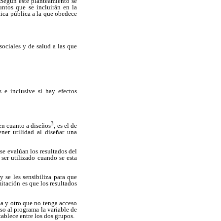
. Según este planteamiento se
untos que se incluirán en la
tica pública a la que obedece
sociales y de salud a las que
 e inclusive si hay efectos
3
 en cuanto a diseños
, es el de
ner utilidad al diseñar una
se evalúan los resultados del
ser utilizado cuando se esta
y se les sensibiliza para que
itación es que los resultados
a y otro que no tenga acceso
o al programa la variable de
tablece entre los dos grupos.