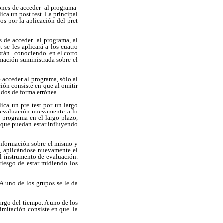
ciones de acceder al programa
ica un post test. La principal
s por la aplicación del pret
s de acceder al programa, al
 se les aplicará a los cuatro
 están conociendo en el corto
rmación suministrada sobre el
 acceder al programa, sólo al
ión consiste en que al omitir
tados de forma errónea.
ica un pre test por un largo
e evaluación nuevamente a lo
l programa en el largo plazo,
s que puedan estar influyendo
información sobre el mismo y
a, aplicándose nuevamente el
l instrumento de evaluación.
riesgo de estar midiendo los
A uno de los grupos se le da
largo del tiempo. A uno de los
 limitación consiste en que la