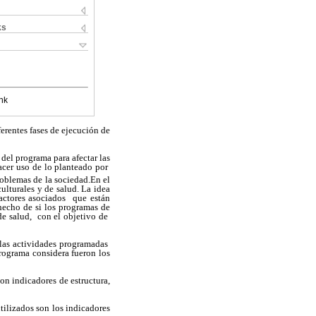
ks
nk
ferentes fases de ejecución de
del programa para afectar las
hacer uso de lo planteado por
roblemas de la sociedad.En el
ulturales y de salud. La idea
factores asociados que están
hecho de si los programas de
 de salud, con el objetivo de
 las actividades programadas
programa considera fueron los
on indicadores de estructura,
tilizados son los indicadores