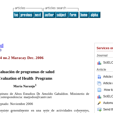
ud
Services 
3
Journal
.4 no.2 Maracay Dec. 2006
SciELO
Article
aluación de programas de salud
Article
valuation of Health Programs
Article
1
María Naranjo
How to 
stituto de Altos Estudios Dr. Arnoldo Gabaldon. Ministerio de
SciELO
 Correspondencia: marjodos@cantv.net
Automat
eptado: Noviembre 2006
Send th
iste generalmente en una serie de actividades coherentes,