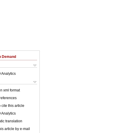
on Demand
 Analytics
 in xml format
 references
cite this article
 Analytics
ic translation
is article by e-mail