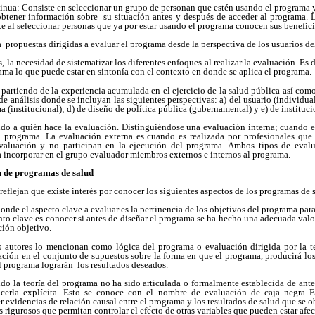
tinua: Consiste en seleccionar un grupo de personan que estén usando el programa y
btener información sobre su situación antes y después de acceder al programa. 
ste al seleccionar personas que ya por estar usando el programa conocen sus benefici
 propuestas dirigidas a evaluar el programa desde la perspectiva de los usuarios d
, la necesidad de sistematizar los diferentes enfoques al realizar la evaluación. Es
ama lo que puede estar en sintonía con el contexto en donde se aplica el programa.
y partiendo de la experiencia acumulada en el ejercicio de la salud pública así como
 análisis donde se incluyan las siguientes perspectivas: a) del usuario (individual
a (institucional); d) de diseño de política pública (gubernamental) y e) de instituc
rido a quién hace la evaluación. Distinguiéndose una evaluación interna; cuando e
 programa. La evaluación externa es cuando es realizada por profesionales que
evaluación y no participan en la ejecución del programa. Ambos tipos de evalu
 a incorporar en el grupo evaluador miembros externos e internos al programa.
n de programas de salud
eflejan que existe interés por conocer los siguientes aspectos de los programas de 
nde el aspecto clave a evaluar es la pertinencia de los objetivos del programa para
nto clave es conocer si antes de diseñar el programa se ha hecho una adecuada val
ación objetivo.
 autores lo mencionan como lógica del programa o evaluación dirigida por la te
uación en el conjunto de supuestos sobre la forma en que el programa, producirá los
l programa lograrán los resultados deseados.
ndo la teoría del programa no ha sido articulada o formalmente establecida de ant
acerla explícita. Esto se conoce con el nombre de evaluación de caja negra 
r evidencias de relación causal entre el programa y los resultados de salud que se o
s rigurosos que permitan controlar el efecto de otras variables que pueden estar afe