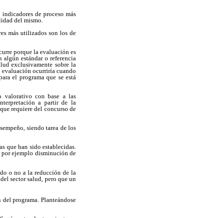
s indicadores de proceso más
alidad del mismo.
res más utilizados son los de
curre porque la evaluación es
 algún estándar o referencia
alud exclusivamente sobre la
a evaluación ocurriría cuando
para el programa que se está
o valorativo con base a las
terpretación a partir de la
que requiere del concurso de
esempeño, siendo tarea de los
as que han sido establecidas.
o por ejemplo disminución de
do o no a la reducción de la
del sector salud, pero que un
n del programa. Planteándose