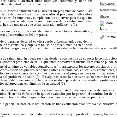
destinadas a alcanzar unos objetivos concretos y definidos
Indicators
estado de salud de una población.
Related lin
 es un aspecto fundamental al diseñar un programa de salud. Este
ar las revisiones y los ajustes necesarios al programa indicando a
Share
a en cuestión funciona y cumple con los objetivos para los que fue
utores que señalan que la incorporación de la evaluación en los
More
d ha sido una tarea que se ha realizado tardíamente (1).
More
 es un proceso que trata de determinar en forma sistemática y
oceso y los resultados del programa.
Permali
de programas de salud es vista desde diferentes enfoques; dentro
ación sistemática y objetiva; b) uso de procedimientos científicos
d de los programas y c) procedimientos para orientar la toma de decisiones en las di
 de salud también puede ser vista desde la perspectiva de conocer la contribución 
explicar el problema de salud que intenta resolver el mismo. Para ésto se puede 
1
e el término de variables contributivas
para expresar los factores asociados a p
factores asociados pueden ser demográficos, económicos, educativos, ambientales, c
ión tome en cuenta las acciones que ejecuta el programa para modificar estos 
ia del problema de salud (2). En algunos casos la discusión se ha centrado en el 
ficacia de las acciones de la práctica médica para detectar o resolver problemas
cios del programa en términos de su calidad (3).
de salud tal como se concibe actualmente trata fundamentalmente de contrastar
idas. Haciendo énfasis en lo que el evaluador, por lo general el coordinador del 
ando las dificultades que se tuvieron para no alcanzar las metas previstas.
 lo general se basa en la realización de una evaluación cuantitativa o cualitativa c
ctura se busca medir la oferta básica del servicio que presta el programa, los más u