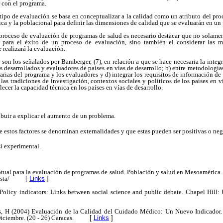
 con el programa.
tipo de evaluación se basa en conceptualizar a la calidad como un atributo del pr
nica y la poblacional para definir las dimensiones de calidad que se evaluarán en un
l proceso de evaluación de programas de salud es necesario destacar que no solame
 para el éxito de un proceso de evaluación, sino también el considerar las m
realizará la evaluación.
 son los señalados por Bamberger, (7), en relación a que se hace necesaria la integr
s desarrollados y evaluadores de países en vías de desarrollo; b) entre metodologías
iarias del programa y los evaluadores y d) integrar los requisitos de información d
las tradiciones de investigación, contextos sociales y políticos de los países en ví
ecer la capacidad técnica en los países en vías de desarrollo.
buir a explicar el aumento de un problema.
 estos factores se denominan externalidades y que estas pueden ser positivas o neg
i experimental.
ptual para la evaluación de programas de salud. Población y salud en Mesoamérica
sta/
[
Links
]
olicy indicators: Links between social science and public debate.
Chapel Hill: 
s, H (2004) Evaluación de la Calidad del Cuidado Médico: Un Nuevo Indicador.
Diciembre.
(20 - 26) Caracas.
[
Links
]