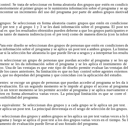
o control: Se trata de seleccionar en forma aleatoria dos grupos que estén en condi
Posteriormente al primer grupo se le suministra información sobre el programa y se apl
encontrar un incremento del uso del programa por parte de ambos grupos motivado
rupos: Se seleccionan en forma aleatoria cuatro grupos que estén en condicione
el pre test y al grupo 1 y 3 se les dará información sobre el programa. El post test
pal es que los resultados obtenidos pueden deberse a que los grupos participantes
ma tanto de manera indirecta (con el pre test) como de manera directa (con la info
 Para este diseño se seleccionan dos grupos de personas que estén en condiciones de
ra información sobre el programa y se aplica un post test a ambos grupos. La limitac
car si la selección fue aleatoria lo que puede llevar a sesgos y a interpretar los resul
en seleccionar un grupo de personas que puedan acceder al programa y se les apl
rmente se les da información sobre el programa y se les aplica el instrumento d
o. Una de las ventajas es que este tipo de diseño permite evaluar las ventajas de
de los casos anteriores. Su limitación es que no hay control sobre agentes externo
s, que no dependan del programa y que coincidan con la aplicación del estudio.
entes: se escoge un grupo de personas que puedan acceder al programa se les da 
 evaluación. En un segundo momento se le impide al grupo el acceso al program
En un tercer momento se les permite acceder al programa y se aplica nuevamente e
en en forma alternativa varias veces. La principal limitación es que se corre el 
sponibilidad del programa.
 equivalente: Se seleccionan dos grupos y a cada grupo se le aplica un pre test. 
 aplica un post test. La principal desventaja es el sesgo de selección de los grupos.
 seleccionan dos grupos y ambos grupos se les aplica un pre test varias veces a lo 
grama y luego se aplica el post test a los dos grupos varias veces en el tiempo. Su
rumento de evaluación puede llevar al uso forzado del programa.