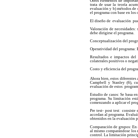
Otros elementos de importanc
trata de usar la teoría acu
evaluación y b)
métodos de e
el programa con base en los 
El diseño de evaluación pued
Valoración de necesidades: s
debe dirigirse el programa.
Conceptualización del progra
Operatividad del programa: 
Resultados e impactos del 
colaterales positivos o negat
Costo y eficiencia del progra
Ahora bien, estos diferentes
Campbell y Stanley (6), cu
evaluación de estos program
Estudio de casos: Se basa en
programa. Su limitación est
comenzando a aplicar el prog
Pre test- post test: consist
accedan al programa. Evaluán
obtenidos en la evaluación p
Comparación de grupos: En e
al mismo comparándose los r
control. La limitación princi