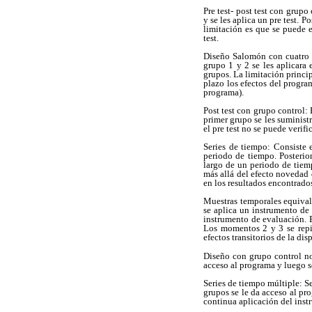
Pre test- post test con grup
y se les aplica un pre test. 
limitación es que se puede 
test.
Diseño Salomón con cuatro g
grupo 1 y 2 se les aplicara 
grupos. La limitación princi
plazo los efectos del progra
programa).
Post test con grupo control:
primer grupo se les suminist
el pre test no se puede verifi
Series de tiempo: Consiste 
periodo de tiempo. Posterio
largo de un periodo de tiemp
más allá del efecto novedad 
en los resultados encontrado
Muestras temporales equival
se aplica un instrumento de
instrumento de evaluación. 
Los momentos 2 y 3 se repit
efectos transitorios de la di
Diseño con grupo control no
acceso al programa y luego se
Series de tiempo múltiple: Se
grupos se le da acceso al pro
continua aplicación del inst