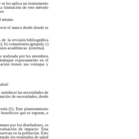
 se les aplica un instrumento
La limitación de este método
os.
el mismo.
 decir el marco desde donde se
 de la revisión bibliográfica
); b) comunitaria (grupal); c)
iones académicas (externa).
s realizada por los miembros
 trabajan expresamente en el
ación tienen sus ventajas y
salud:
 satisfacer las necesidades de
oración de necesidades, desde
oría (1). Este planteamiento
 beneficios que se esperan, o
emano por los diseñadores, es
Evaluación de impacto: Esta
bservan en la población. Esto
ctando los resultados de salud