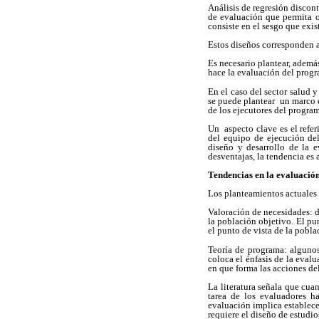
Análisis de regresión discon
de evaluación que permita o
consiste en el sesgo que exi
Estos diseños corresponden a
Es necesario plantear, además
hace la evaluación del progr
En el caso del sector salud 
se puede plantear un marco de
de los ejecutores del program
Un aspecto clave es el refe
del equipo de ejecución del
diseño y desarrollo de la 
desventajas, la tendencia es
Tendencias en la evaluació
Los planteamientos actuales r
Valoración de necesidades: do
la población objetivo. El pu
el punto de vista de la pobl
Teoría de programa: algunos
coloca el énfasis de la eval
en que forma las acciones de
La literatura señala que cua
tarea de los evaluadores h
evaluación implica establece
requiere el diseño de estudio