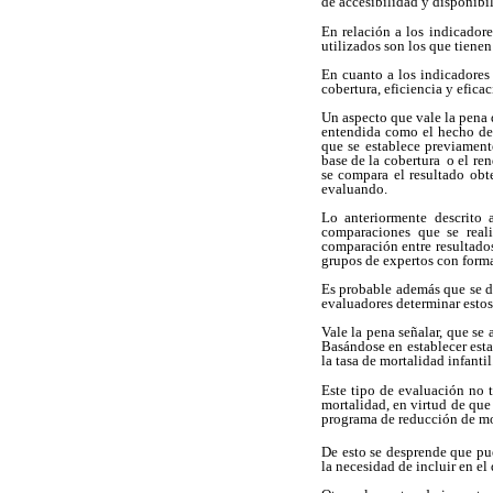
de accesibilidad y disponibi
En relación a los indicador
utilizados son los que tienen
En cuanto a los indicadores 
cobertura, eficiencia y eficac
Un aspecto que vale la pena 
entendida como el hecho de 
que se establece previament
base de la cobertura o el re
se compara el resultado obt
evaluando.
Lo anteriormente descrito 
comparaciones que se reali
comparación entre resultado
grupos de expertos con forma
Es probable además que se de
evaluadores determinar esto
Vale la pena señalar, que se
Basándose en establecer est
la tasa de mortalidad infantil
Este tipo de evaluación no 
mortalidad, en virtud de que
programa de reducción de mor
De esto se desprende que pue
la necesidad de incluir en el