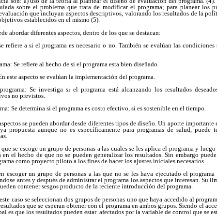
ia son: a) uso de la teoría al plantear el diseño de evaluación del programa. (4)
mulada sobre el problema que trata de modificar el programa; para planear los p
valuación que incluyan aspectos descriptivos, valorando los resultados de la polí
objetivos establecidos en el mismo (5).
e abordar diferentes aspectos, dentro de los que se destacan:
e refiere a si el programa es necesario o no. También se evalúan las condiciones 
ma: Se refiere al hecho de si el programa esta bien diseñado.
En este aspecto se evalúan la implementación del programa.
programa: Se investiga si el programa está alcanzando los resultados deseados
ivos no previstos.
ma: Se determina si el programa es costo efectivo, si es sostenible en el tiempo.
 aspectos se pueden abordar desde diferentes tipos de diseño. Un aporte importante
ya propuesta aunque no es específicamente para programas de salud, puede te
as.
 que se escoge un grupo de personas a las cuales se les aplica el programa y luego 
á en el hecho de que no se pueden generalizar los resultados. Sin embargo puede 
rama como proyecto piloto a los fines de hacer los ajustes iniciales necesarios.
e en escoger un grupo de personas a las que no se les haya ejecutado el programa 
dose antes y después de administrar el programa los aspectos que interesan. Su lim
ueden contener sesgos producto de la reciente introducción del programa.
ste caso se seleccionan dos grupos de personas uno que haya accedido al program
esultados que se esperan obtener con el programa en ambos grupos. Siendo el acces
pal es que los resultados pueden estar afectados por la variable de control que se es