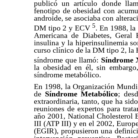
publicó un artículo donde lla
fenotipo de obesidad con acumul
androide, se asociaba con altera
5
DM tipo 2 y ECV
. En 1988, la
Americana de Diabetes, Geral R
insulina y la hiperinsulinemia s
curso clínico de la DM tipo 2, l
síndrome que llamó:
Síndrome X
la obesidad en él, sin embargo
síndrome metabólico.
En 1998, la Organización Mundi
de
Síndrome Metabólico
; des
extraordinaria, tanto, que ha sid
reuniones de expertos para tratar
año 2001, National Cholesterol 
III (ATP III) y en el 2002, Euro
(EGIR), propusieron una definició