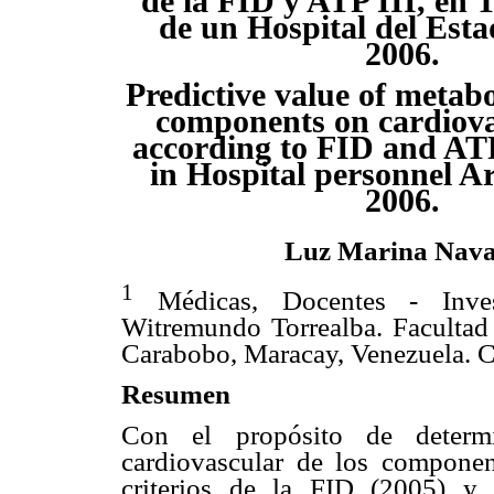
de la FID y ATP III, en 
de un Hospital del Est
2006.
Predictive value of metab
components on cardiova
according to FID and ATP 
in Hospital personnel A
2006.
Luz Marina Nava
1
Médicas, Docentes - Invest
Witremundo Torrealba. Facultad
Carabobo, Maracay, Venezuela. C
Resumen
Con el propósito de determi
cardiovascular de los componen
criterios de la FID (2005) y 