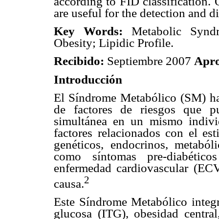
according to FID classification. 
are useful for the detection and
Key Words:
Metabolic Syndro
Obesity; Lipidic Profile.
Recibido:
Septiembre 2007
Apr
Introducción
El Síndrome Metabólico (SM) ha
de factores de riesgos que p
simultánea en un mismo indivi
factores relacionados con el est
genéticos, endocrinos, metaból
como síntomas pre-diabético
enfermedad cardiovascular (ECV
2
causa.
Este Síndrome Metabólico integra
glucosa (ITG), obesidad central,