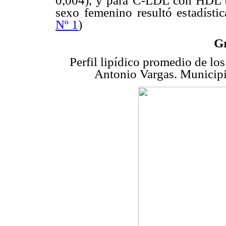
0,004), y para C-LDL con HDL (p
sexo femenino resultó estadístic
Nº 1
)
Gr
Perfil lipídico promedio de los
Antonio Vargas. Municip