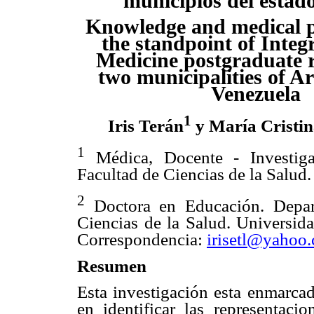
municipios del estad
Knowledge and medical p
the standpoint of Integ
Medicine postgraduate r
two municipalities of A
Venezuela
1
Iris Terán
y María Cristi
1
Médica, Docente - Investiga
Facultad de Ciencias de la Salud
2
Doctora en Educación. Depar
Ciencias de la Salud. Universid
Correspondencia:
irisetl@yahoo
Resumen
Esta investigación esta enmarcad
en identificar las representaci