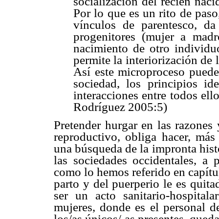
socialización del recién nac
Por lo que es un rito de paso
vínculos de parentesco, da
progenitores (mujer a madr
nacimiento de otro individu
permite la interiorización de 
Así este microproceso puede
sociedad, los principios id
interacciones entre todos ell
Rodríguez 2005:5)
Pretender hurgar en las razones 
reproductivo, obliga hacer, más
una búsqueda de la impronta hist
las sociedades occidentales, a 
como lo hemos referido en capítu
parto
y del puerperio le es quit
ser un acto sanitario-hospital
mujeres, donde es el personal d
los/as únicos/ as presentes, qued