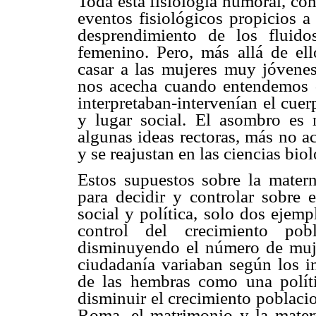
Toda esta fisiología humoral, co
eventos fisiológicos propicios 
desprendimiento de los fluidos
femenino. Pero, más allá de ello
casar a las mujeres muy jóvene
nos acecha cuando entendemos q
interpretaban-intervenían el cue
y lugar social. El asombro es
algunas ideas rectoras, más no ac
y se reajustan en las ciencias biol
Estos supuestos sobre la mater
para decidir y controlar sobre 
social y política, solo dos ejempl
control del crecimiento po
disminuyendo el número de mujer
ciudadanía variaban según los in
de las hembras como una políti
disminuir el crecimiento poblaci
Roma, el matrimonio y la matern