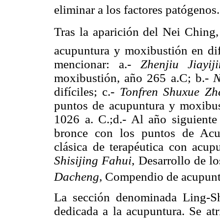
eliminar a los factores patógenos
Tras la aparición del Nei Ching
acupuntura y moxibustión en dif
mencionar: a.-
Zhenjiu Jiayij
moxibustión, año 265 a.C; b.-
N
difíciles; c.-
Tonfren Shuxue Zhe
puntos de acupuntura y moxibus
1026 a. C.;d.- Al año siguient
bronce con los puntos de Acu
clásica de terapéutica con acup
Shisijing Fahui
, Desarrollo de lo
Dacheng
, Compendio de acupunt
La sección denominada Ling-Shu
dedicada a la acupuntura. Se a