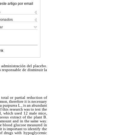
este artigo por email
s
cionados
ar
nk
a administración del placebo.
vo responsable de
disminuir la
total or
partial reduction of
on, therefore it is necessary
a purpurea L., is an abundant
 this research was to test
the
al, which used
12 male mice,
ueous
extract of the plant B.
amount and in the same way.
he blood glucose measured in
t is important to identify
the
of drugs with
hypoglycemic