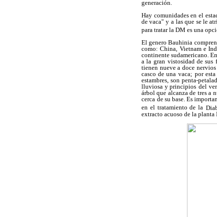
generación.
Hay comunidades en el esta
de vaca" y
a las que se le a
para tratar la DM es una opc
El genero Bauhinia compren
como: China,
Vietnam e Ind
continente sudamericano. En
a la gran
vistosidad de sus f
tienen nueve a doce nervios 
casco de una
vaca; por esta
estambres, son penta-petalad
lluviosa y principios
del ve
árbol que alcanza de tres a 
cerca
de su base. Es importa
en el tratamiento de la
Diab
extracto acuoso de la planta