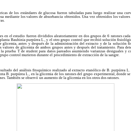
ricas de los
estándares de glucosa fueron tabuladas para luego
realizar una curv
osa mediante los valores de absorbancia
obtenidos. Una vez obtenidos los valores
as.
es en el estudio
fueron divididos aleatoriamente en dos grupos de 6
ratones cada
 planta Bauhinia purpúrea L., y el otro grupo
control que recibió solución fisiológi
e glicemia, antes
y después de la administración del extracto y de la
solución fi
os valores de glicemia de ambos grupos
antes y después del tratamiento. Para det
ó la prueba
T de student para datos pareados asumiendo varianzas
desiguales y c
 grupo control murieron durante el
procedimiento de extracción de la sangre.
sultado del análisis
fitoquímico realizado al extracto etanólico de B. purpúrea
L.
nta B. purpúrea L., en la glicemia de los ratones del
grupo experimental, donde se
tones. También se observó
un aumento de la glicemia en los otros dos ratones.