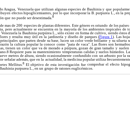
do Aragua,
Venezuela que utilizan algunas especies de Bauhinia y
que popularme
tribuyen efectos hipoglicemiantes, por
lo que incorporar la B. purpurea L., en la pr
8
ión que
no puede ser desestimada.
de mas de 200
especies de plantas diferentes. Este género es oriundo
de los países
ia, pero actualmente se encuentra en la
mayoría de los ambientes tropicales de 
 Venezuela la
Bauhinia purpúrea L., sólo existe en forma de cultivo,
siendo éstos 
lores y resulta muy útil en la jardinería
y diseño de parques (
Figura 1
). Las hoj
principales
que parten desde su base, lucen un color verde brillante
y su silueta 
 razón la cultura popular la conoce como
"pata de vaca". Las flores son hermafro
as, tienen un
color que va de morado a púrpura, gozan de gran tamaño
y suelen 
rano.8 Requiere para su mantenimiento
temperaturas calidas y suelos húmedos. L
nueve
metros de altura, siendo ocasionalmente confundido con
un arbusto por la r
nte señalar además, que en la
actualidad, la medicina popular utiliza frecuentement
8
etes Mellitus.
El objetivo de esta investigación fue
comprobar el efecto hipog
 Bauhinia purpurea L., en un
grupo de ratones euglicémicos.