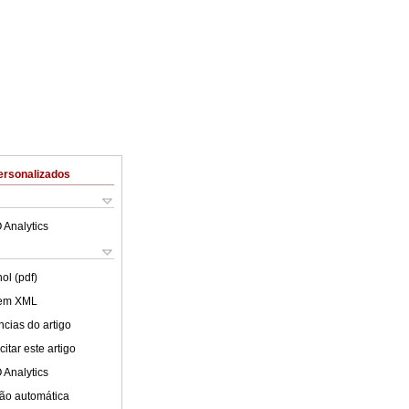
ersonalizados
 Analytics
ol (pdf)
 em XML
cias do artigo
itar este artigo
 Analytics
ão automática