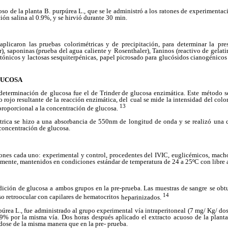
oso de la planta B.
purpúrea L., que se le administró a los ratones de
experimentaci
ión salina al 0.9%, y se hirvió durante 30
min.
 aplicaron las pruebas
colorimétricas y de precipitación, para determinar la
pre
), saponinas (prueba del agua caliente y
Rosenthaler), Taninos (reactivo de gelati
otónicos y
lactosas sesquiterpénicas, papel picrosado para
glucósidos cianogénicos
LUCOSA
 determinación de
glucosa fue el de Trinder de glucosa enzimática. Este
método se
 rojo resultante de la reacción enzimática, del
cual se mide la intensidad del color
13
proporcional a la concentración de glucosa.
rica se hizo a una
absorbancia de 550nm de longitud de onda y se realizó
una 
concentración de glucosa.
tones cada uno:
experimental y control, procedentes del IVIC,
euglicémicos, macho
mente, mantenidos en condiciones
estándar de temperatura de 24 a 25ºC con libre 
dición de glucosa a
ambos grupos en la pre-prueba. Las muestras de sangre
se obt
14
o retroocular con capilares de hematocritos
heparinizados.
úrea L., fue
administrado al grupo experimental vía intraperitoneal
(7 mg/ Kg/ dos
.9% por la misma vía. Dos horas
después aplicado el extracto acuoso de la planta
dose de la misma manera que en la pre- prueba.