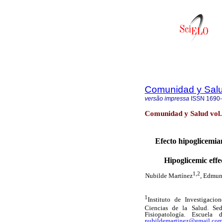
Comunidad y Sal
versão impressa
ISSN
1690
Comunidad y Salud vol.
Efecto hipoglicemia
Hipoglicemic effe
1,2
Nubilde Martínez
, Edmu
1
Instituto de Investigaci
Ciencias de la Salud. S
Fisiopatología. Escuela 
nubildemartinez@gmail.co