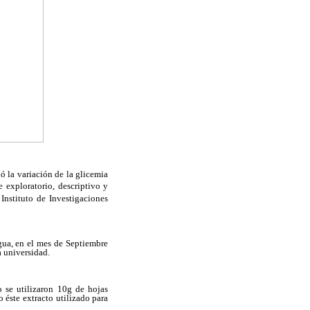
ió la variación de la glicemia
e exploratorio, descriptivo y
Instituto de Investigaciones
ua, en el mes de Septiembre
a universidad.
o se utilizaron 10g de hojas
 éste extracto
utilizado para