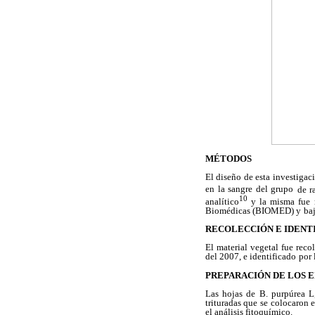
MÉTODOS
El diseño de esta investigac
en la sangre del grupo
de r
10
analítico
y la misma fue r
Biomédicas (BIOMED) y
ba
RECOLECCIÓN E IDENT
El material vegetal fue reco
del 2007, e identificado
por 
PREPARACIÓN DE LOS 
Las hojas de B. purpúrea L,
trituradas que se
colocaron e
el análisis fitoquímico.