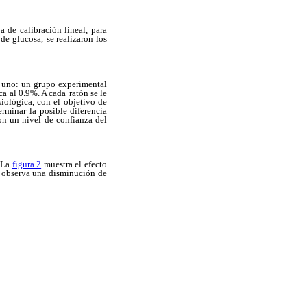
a de calibración lineal, para
 de glucosa,
se realizaron los
 uno: un grupo experimental
ca al 0.9%. A cada
ratón se le
siológica, con el objetivo de
erminar la
posible diferencia
on un nivel de confianza del
 La
figura 2
muestra el efecto
 observa una disminución
de