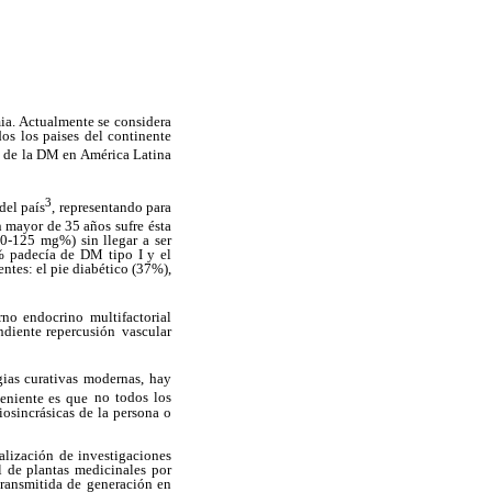
ia. Actualmente se considera
os los paises
del continente
a de la DM en América Latina
3
del país
, representando para
n mayor de 35 años sufre
ésta
0-125 mg%) sin llegar a ser
% padecía de DM tipo I y el
entes: el pie diabético (37%),
orno endocrino multifactorial
ndiente repercusión
vascular
gias curativas modernas, hay
eniente es que
no todos los
iosincrásicas de la persona o
ealización de investigaciones
l de plantas medicinales
por
transmitida de generación en