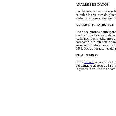
ANÁLISIS DE DATOS
Las lecturas espectrofotomét
calcular los
valores de gluc
gráficos de barras comparativ
ANÁLISIS ESTADÍSTICO
Los doce ratones participant
que recibió el
extracto de la
realizaron dos mediciones d
comparar la
diferencia de l
entre estos valores se aplic
95%. Dos de
los ratones del
RESULTADOS
En la
tabla 1
se muestra el re
del extracto acuoso de la
pla
la glicemia en 4 de los 6 ra