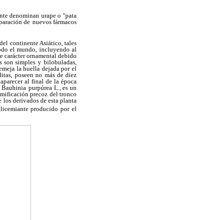
nte denominan urape o "pata
eparación de
nuevos fármacos
 del continente Asiático, tales
todo el mundo,
incluyendo al
de carácter ornamental debido
as son simples y
bilobuladas,
semeja la huella dejada por el
ditas, poseen no
más de diez
aparecer al final de la época
a Bauhinia
purpúrea L., es un
amificación precoz del tronco
e
los derivados de esta planta
licemiante producido por el