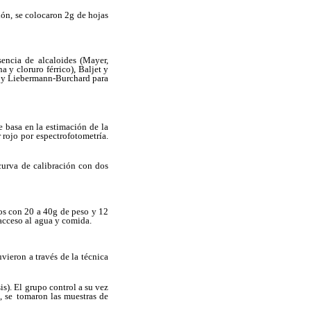
ón, se colocaron 2g de hojas
sencia de alcaloides (Mayer,
na y cloruro
férrico), Baljet y
 y Liebermann-Burchard para
 basa en la estimación de la
 rojo por
espectrofotometría.
curva de calibración con dos
s con 20 a 40g de peso y 12
acceso al
agua y comida.
uvieron a través de la técnica
is). El grupo control a su vez
, se
tomaron las muestras de