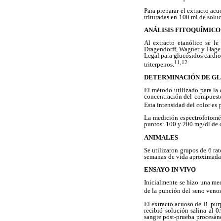
Para preparar el extracto acu
trituradas en
100 ml de soluc
ANÁLISIS FITOQUÍMICO
Al extracto etanólico se le
Dragendorff, Wagner y
Hager
Legal para glucósidos cardi
11,12
triterpenos.
DETERMINACIÓN DE G
El método utilizado para la
concentración del
compuesto
Esta intensidad del color es
La medición espectrofotomét
puntos: 100 y 200 mg/dl de 
ANIMALES
Se utilizaron grupos de 6 ra
semanas
de vida aproximada
ENSAYO IN VIVO
Inicialmente se hizo una me
de la punción del
seno venos
El extracto acuoso de B. purp
recibió
solución salina al 0
sangre post-prueba
procesán