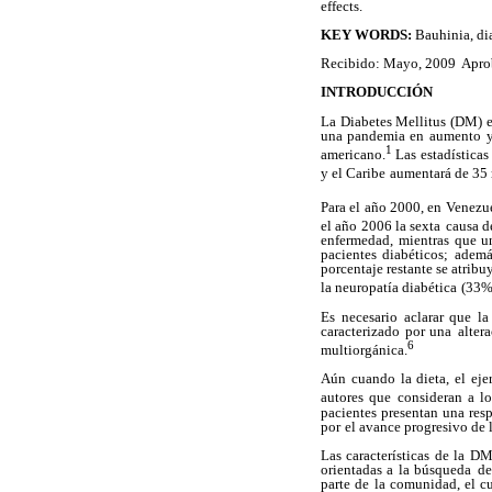
effects.
KEY WORDS:
Bauhinia, dia
Recibido: Mayo, 2009 Aprob
INTRODUCCIÓN
La Diabetes Mellitus (DM) 
una pandemia en
aumento y
1
americano.
Las estadísticas
y el Caribe
aumentará de 35 
Para el año 2000, en Venezue
el año 2006 la sexta
causa d
enfermedad, mientras que 
pacientes diabéticos;
ademá
porcentaje restante se atribuy
la neuropatía diabética
(33%)
Es necesario aclarar que l
caracterizado por una
alter
6
multiorgánica.
Aún cuando la dieta, el eje
autores que
consideran a l
pacientes presentan una res
por
el avance progresivo de 
Las características de la DM
orientadas a la búsqueda
de
parte de la comunidad, el c