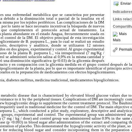
Enviar 
Indicadore
 es una enfermedad
metabólica que se caracteriza por presentar
a debido a la disminución total o parcial de la insulina
en el
Links rela
la misma por los tejidos
periféricos. Las complicaciones de la DM
, por lo tanto se hace necesario incentivar la búsqueda
de nuevos
Compartilh
s que complementen el
protocolo actual de tratamiento. La
 planta abundante en el estado Aragua, frecuentemente
usada en
Mais
 el control de la DM. El
objetivo principal de esta investigación
Mais
glicemiante de B. purpurea L., para lo cual se realizó un
estudio
orio, descriptivo y analítico,
donde se utilizaron 12 ratones
idos
en dos grupos, experimental y control. Al grupo experimental
Permali
uoso de la planta B. purpurea L.,
vía intraperitoneal (7 mg/Kg /
rol se
administró solución salina al 0,9% en la misma cantidad y
ró una disminución significativa
(p<0.03) de la glicemia después
racto y en comparación con la glicemia medida en el grupo
control después de l
hipoglicemiante de la planta, por lo que es
importante identificar el principio acti
rarlos en la
preparación de medicamentos con efectos hipoglicemiantes.
ia, diabetes mellitus, medicina tradicional, medicamentos hipoglicémicos.
metabolic disease that is
characterized by elevated blood glucose values due to 
esistance to it
by the peripheral tissues. Complications of DM are increasingly
comm
ew hypoglycemic drugs to supplement the current treatment
protocol. The Bauhini
 frequently used in traditional medicine for
the control of DM. The main objective of
urpurea L., which conducted a
pilot study, exploratory, descriptive and analytic
 groups, experimental
and control. The experimental group was administered aq
ly (7 mg / kg
/ dose) and control group was administered saline 0.9% in the
same 
ase (p <0.093) in blood sugar after administration of the
extract and comparing t
istration of placebo. This demonstrated the
hypoglycemic activity of the plant, so i
le for reducing blood sugar and
consider incorporating them in the preparation 