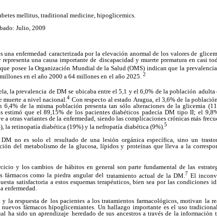
betes mellitus, traditional medicine, hipoglicemics.
ado: Julio, 2009
es una enfermedad
caracterizada por la elevación anormal de los valores de
glicem
 representa una causa importante de
discapacidad y muerte prematura en casi tod
 que posee
la Organización Mundial de la Salud (OMS) indican que
la prevalenci
2
millones en el año 2000 a 64 millones en
el año 2025.
la, la prevalencia
de DM se ubicaba entre el 5,1 y el 6,0% de la población
adulta 
4
e muerte a nivel nacional.
Con respecto al estado
Aragua, el 3,6% de la població
un 6,4% de la misma
población presenta tan sólo alteraciones de la glicemia
(11
s estimó que el 89,15% de los pacientes diabéticos
padecía DM tipo II; el 9,8
e a otras variantes de la
enfermedad, siendo las complicaciones crónicas más
frecu
5
, la retinopatía diabética (19%) y la nefropatía
diabética (9%).
a DM no es solo el
resultado de una lesión orgánica específica, sino un
trast
ación del metabolismo de la glucosa, lípidos y
proteínas que lleva a la correspo
rcicio y los cambios
de hábitos en general son parte fundamental de las
estrate
7
os fármacos como la piedra angular del
tratamiento actual de la DM.
El inconv
puesta
satisfactoria a estos esquemas terapéuticos, bien sea
por las condiciones id
la enfermedad.
 y la respuesta de
los pacientes a los tratamientos farmacológicos, motivan
la r
 nuevos fármacos hipoglicemiantes. Un hallazgo
importante es el uso tradiciona
ual ha sido un aprendizaje
heredado de sus ancestros a través de la información