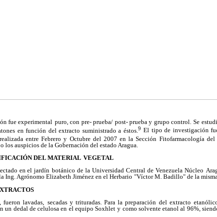
ión fue experimental
puro, con pre- prueba/ post- prueba y grupo control. Se
estud
9
atones en función del extracto suministrado a éstos.
El tipo de investigación fu
ealizada entre Febrero y
Octubre del 2007 en la Sección Fitofarmacología del
jo los auspicios de la Gobernación del estado Aragua.
IFICACIÓN DEL MATERIAL
VEGETAL
lectado en el jardín
botánico de la Universidad Central de Venezuela Núcleo
Arag
la Ing. Agrónomo Elizabeth Jiménez en el Herbario
"Víctor M. Badillo" de la mism
EXTRACTOS
 fueron lavadas,
secadas y trituradas. Para la preparación del extracto
etanólic
n un dedal de celulosa en el equipo Soxhlet
y como solvente etanol al 96%, siendo