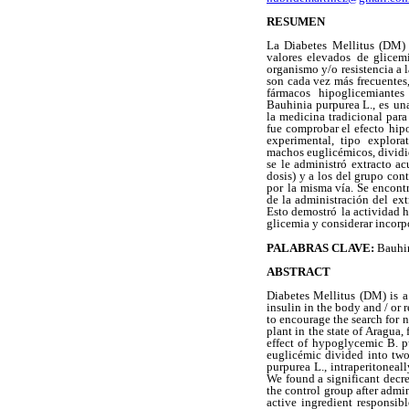
RESUMEN
La Diabetes Mellitus (DM)
valores elevados
de glicemi
organismo y/o resistencia a 
son cada vez más
frecuentes
fármacos hipoglicemiante
Bauhinia purpurea L., es
una
la medicina tradicional para
fue comprobar el efecto
hipo
experimental, tipo explorat
machos euglicémicos, divid
se le administró extracto ac
dosis) y a los del grupo cont
por
la misma vía. Se encont
de la administración del
ext
Esto demostró
la actividad 
glicemia y considerar incorpo
PALABRAS CLAVE:
Bauhin
ABSTRACT
Diabetes Mellitus (DM) is a 
insulin in the body and / or r
to encourage the search for
n
plant in
the state of Aragua,
effect of hypoglycemic B. p
euglicémic divided into two
purpurea L., intraperitoneal
We found a significant
decre
the control
group after admin
active ingredient responsib