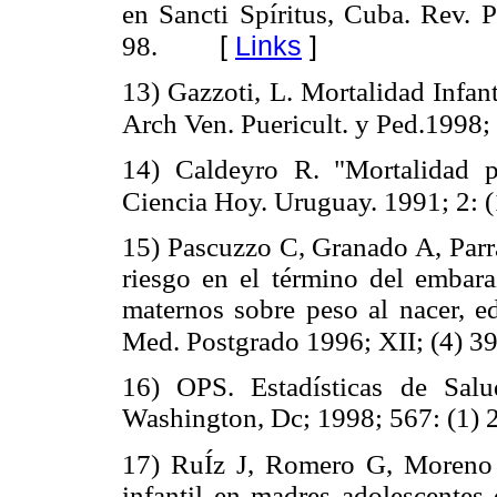
en Sancti Spíritus, Cuba. Rev. 
[
Links
]
98.
13) Gazzoti, L. Mortalidad Infant
Arch Ven. Puericult. y Ped.1998; 
14) Caldeyro R. "Mortalidad p
Ciencia Hoy. Uruguay. 1991; 2: (
15) Pascuzzo C, Granado A, Parr
riesgo en el término del embara
maternos sobre peso al nacer, ed
Med. Postgrado 1996; XII; (4) 39
16) OPS. Estadísticas de Sal
Washington, Dc; 1998; 567: (1) 
17) RuÍz J, Romero G, Moreno 
infantil en madres adolescente