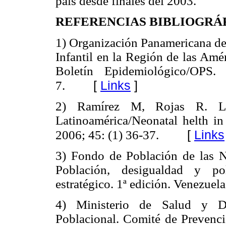
país desde finales del 2003.
REFERENCIAS BIBLIOGRÁ
1) Organización Panamericana de 
Infantil en la Región de las Amé
Boletín Epidemiológico/OPS
[
Links
]
7.
2) Ramírez M, Rojas R. La
Latinoamérica/Neonatal helth in 
[
Links
2006; 45: (1) 36-37.
3) Fondo de Población de las 
Población, desigualdad y pol
estratégico. 1ª edición. Venezue
4) Ministerio de Salud y De
Poblacional. Comité de Prevenci