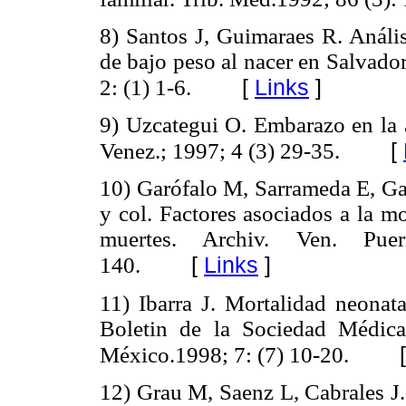
8) Santos J, Guimaraes R. Análisi
de bajo peso al nacer en Salvado
[
Links
]
2: (1) 1-6.
9) Uzcategui O. Embarazo en la a
[
Venez.; 1997; 4 (3) 29-35.
10) Garófalo M, Sarrameda E, G
y col. Factores asociados a la mo
muertes. Archiv. Ven. Pue
[
Links
]
140.
11) Ibarra J. Mortalidad neonata
Boletin de la Sociedad Médic
México.1998; 7: (7) 10-20.
12) Grau M, Saenz L, Cabrales J. 