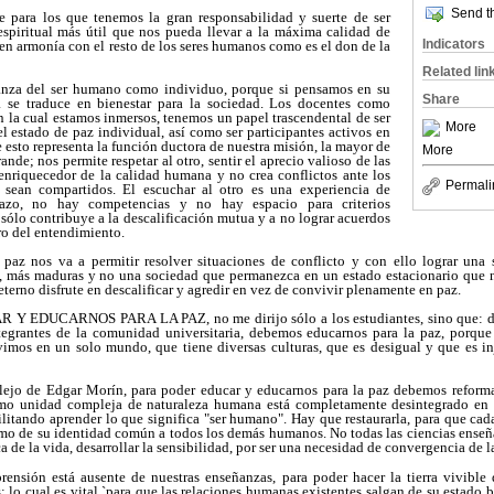
Send th
e para los que tenemos la gran responsabilidad y suerte de ser
spiritual más útil que nos pueda llevar a la máxima calidad de
Indicators
 en armonía con el resto de los seres humanos como es el don de la
Related lin
nza del ser humano como individuo, porque si pensamos en su
Share
a se traduce en bienestar para la sociedad. Los docentes como
 la cual estamos inmersos, tenemos un papel trascendental de ser
More
l estado de paz individual, así como ser participantes activos en
 esto representa la función ductora de nuestra misión, la mayor de
More
rande; nos permite respetar al otro, sentir el aprecio valioso de las
enriquecedor de la calidad humana y no crea conflictos ante los
Permali
o sean compartidos. El escuchar al otro es una experiencia de
azo, no hay competencias y no hay espacio para criterios
 sólo contribuye a la descalificación mutua y a no lograr acuerdos
ro del entendimiento.
 paz nos va a permitir resolver situaciones de conflicto y con ello lograr una
es, más maduras y no una sociedad que permanezca en un estado estacionario que n
terno disfrute en descalificar y agredir en vez de convivir plenamente en paz.
 Y EDUCARNOS PARA LA PAZ, no me dirijo sólo a los estudiantes, sino que: do
ntegrantes de la comunidad universitaria, debemos educarnos para la paz, porque 
imos en un solo mundo, que tiene diversas culturas, que es desigual y que es in
ejo de Edgar Morín, para poder educar y educarnos para la paz debemos reforma
mo unidad compleja de naturaleza humana está completamente desintegrado en l
litando aprender lo que significa "ser humano". Hay que restaurarla, para que ca
mo de su identidad común a todos los demás humanos. No todas las ciencias ense
a de la vida, desarrollar la sensibilidad, por ser una necesidad de convergencia de
nsión está ausente de nuestras enseñanzas, para poder hacer la tierra vivible
; lo cual es vital `para que las relaciones humanas existentes salgan de su estado