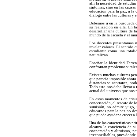
allí la necesidad de estudia
síntomas, sino en las causas 
educación para la paz, a la
diálogo entre las culturas y 
Debemos ir en la búsqueda d
su realización en ella. En 
desarrollar una cultura de l
mundo de la escuela y el mun
Los docentes presentamos n
revelar valores. El sentido 
estudiante como una totali
naturalizan.
Enseñar la Identidad Terre
confrontan problemas vitales,
Existen muchas culturas per
que parecía imposible ahora 
distancias se acortaron, po
Todo esto nos debe llevar a
actual del universo que nos 
En estos momentos de crisis
concertación, el rescate de 
sumisión, no admite yugo, s
educarnos para la paz no des
que puede ayudar a crecer a l
Una de las características pr
alcanza la conciencia de si
cooperación y altruismo, pe
irreconciliables, pues donde 