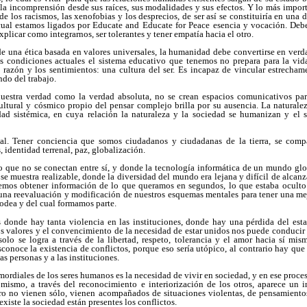
r la incomprensión desde sus raíces, sus modalidades y sus efectos. Y lo más import
de los racismos, las xenofobias y los desprecios, de ser así se constituiría en una 
 cual estamos ligados por Educate and Educate for Peace
esencia y vocación. Deb
explicar como integrarnos, ser tolerantes y tener empatía hacia el otro.
e una ética basada en valores universales, la humanidad debe convertirse en ver
las condiciones actuales el sistema educativo que tenemos no prepara para la vid
a razón y los sentimientos: una cultura del ser. Es incapaz de vincular estrecha
do del trabajo.
uestra verdad como la verdad absoluta, no se crean espacios comunicativos par
cultural y cósmico propio del pensar complejo brilla por su ausencia. La naturale
dad sistémica, en cuya relación la naturaleza y la sociedad se humanizan y el 
nal. Tener conciencia que somos ciudadanos y ciudadanas de la tierra, se com
 identidad terrenal, paz, globalización.
o que no se conectan entre sí, y donde la tecnología informática de un mundo glo
se muestra realizable, donde la diversidad del mundo era lejana y difícil de alcan
demos obtener información de lo que queramos en segundos, lo que estaba oculto
 una reevaluación y modificación de nuestros esquemas mentales para tener una mej
rodea y del cual formamos parte.
 donde hay tanta violencia en las instituciones, donde hay una pérdida del est
los valores y el convencimiento de la necesidad de estar unidos nos puede conducir 
olo se logra a través de la libertad, respeto, tolerancia y el amor hacia sí mis
conoce la existencia de conflictos, porque eso sería utópico, al contrario hay qu
as personas y a las instituciones.
imordiales de los seres humanos es la necesidad de vivir en sociedad, y en ese proc
 mismo, a través del reconocimiento e interiorización de los otros, aparece un
ro no vienen sólo, vienen acompañados de situaciones violentas, de pensamiento
existe la sociedad están presentes los conflictos.