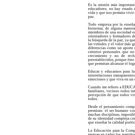
Es la misión más important
educadores; no hay estado e
vida y que nos permita vivir
paz.
Todo empieza por la enseña
bienestar, de alguna maner
miembros de una sociedad en
orientadores y formadores de
la búsqueda de la paz, ya que
las virtudes y el valor más g
diferencias como un aporte 
criterios personales que n
crecimiento y no de rech
preestablecidos, porque ésto
que permitan alcanzar el log
Educar y educarnos para la
interrelaciones transparent
emociones y que viva en un e
Cuando me refiero a EDUCAR
familiares, vecinos todos i
percepción de que todos viv
todos.
Desde el pensamiento compl
premisas: el ser humano co
muchas disciplinas, imposibi
de su identidad compleja co
que enseñar la calidad poétic
La Educación para la Compre
mutuas en todos los sentidos