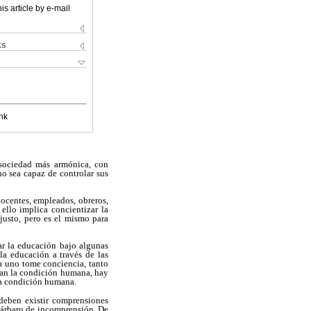
is article by e-mail
ks
nk
 sociedad más armónica, con
o sea capaz de controlar sus
centes, empleados, obreros,
ello implica concientizar la
justo, pero es el mismo para
r la educación bajo algunas
a educación a través de las
da uno tome conciencia, tanto
ñan la condición humana, hay
 la condición humana.
 deben existir comprensiones
 bárbaro de incomprensión. De