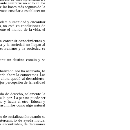
ante centrarse no sólo en los
de las bases más seguras de la
emos enseñar a establecer un
dadera humanidad y encontrar
a, no está en condiciones de
mente el mundo de la vida, el
a construir conocimientos y
za y la sociedad no llegan al
ser humano y la sociedad se
parte un destino común y se
balizado nos ha acercado, lo
zarla ahora la conocemos. Las
 ahora quedó al descubierto.
or percepción de la realidad
ado de derecho, solamente la
a la paz. La paz no puede ser
mo y hacia el otro. Educar y
e asumirlos como algo natural
eso de socialización cuando se
 intercambio de ayuda mutua,
s encontrados, de decisiones