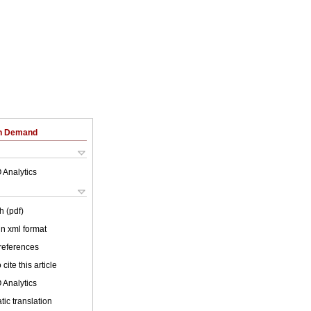
on Demand
 Analytics
h (pdf)
 in xml format
 references
cite this article
 Analytics
ic translation