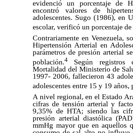
evidenció un porcentaje de H
encontró valores de hipert
adolescentes. Sugo (1986), en U
escolar, verificó un porcentaje de
Contrariamente en Venezuela, so
Hipertensión Arterial en Adoles
parámetros de presión arterial s
4
población.
Según registros d
Mortalidad del Ministerio de Sal
1997- 2006, fallecieron 43 adol
adolescentes entre 15 y 19 años,
A nivel regional, en el Estado A
cifras de tensión arterial y fac
9,35% de HTA; siendo las cifra
presión arterial diastólica (P
mmHg mayor que en aquellos que 
consumo de sal alto no influyo e