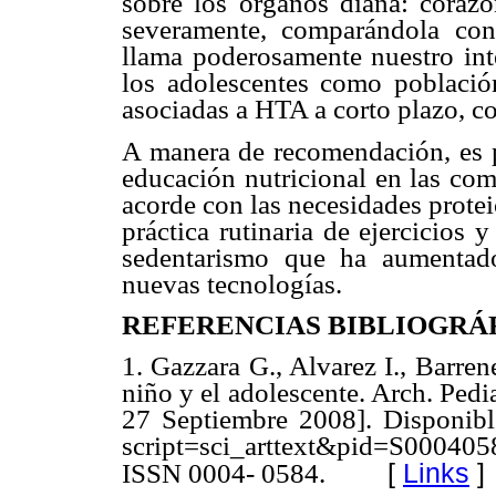
sobre los órganos diana: coraz
severamente, comparándola con 
llama poderosamente nuestro inte
los adolescentes como población
asociadas a HTA a corto plazo, c
A manera de recomendación, es p
educación nutricional en las com
acorde con las necesidades prote
práctica rutinaria de ejercicios
sedentarismo que ha aumentad
nuevas tecnologías.
REFERENCIAS BIBLIOGRÁ
1.
Gazzara G., Alvarez I., Barrene
niño y el adolescente. Arch. Pedi
27 Septiembre 2008]. Disponible
script=sci_arttext&pid=S0004
[
Links
]
ISSN 0004- 0584.