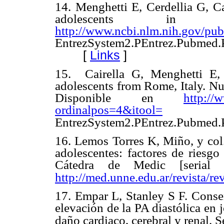
14.
Menghetti E, Cerdellia G, C
adolescents in 
http://www.ncbi.nlm.nih.gov/p
EntrezSystem2.PEntrez.Pubme
[
Links
]
15.
Cairella G, Menghetti E,
adolescents from Rome, Italy. Nutr
Disponible en
http://
ordinalpos=4&itool=
EntrezSystem2.PEntrez.Pubme
16.
Lemos Torres K, Miño, y col. 
adolescentes: factores de riesgo
Cátedra de Medic [serial 
http://med.unne.edu.ar/revista/r
17.
Empar L, Stanley S F. Cons
elevación de la PA diastólica en
daño cardiaco, cerebral y renal. S