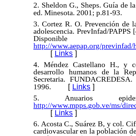
2.
Sheldon G., Sheps. Guía de la
ed. Minesota. 2001; p.81-93.
3.
Cortez R. O. Prevención de la 
adolescencia. PrevInfad/PAPPS [
Dispo
http://www.aepap.org/previnf
[
Links
]
4.
Méndez Castellano H., y c
desarrollo humanos de la Rep
Secretaria. FUNDACREDESA. Pr
[
Links
]
1996.
5.
Anuarios epid
http://www.mpps.gob.ve/ms/dire
[
Links
]
6.
Acosta C., Suárez B, y col. Cif
cardiovascular en la población de