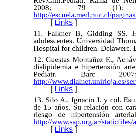
Rev.Chil.Pediatr. Rama de Nefr
2008; 79 (1): 6
http://escuela.med.puc.cl/pagin
[
Links
]
11.
Falkner B, Gidding SS. Hi
adolescentes. Universidad Thoma
Hospital for children. Delawere.
12.
Cuestas Montañez E., Acháva
dislipidemia e hipertensión ar
Pediatr. Barc 2007;6
http://www.dialnet.unirioja.es/s
[
Links
]
13.
Silo A., Ignacio J. y col. Est
de 15 años. Su relación con cara
riesgo de hipertensión arteri
http://www.sap.org.ar/staticfil
[
Links
]