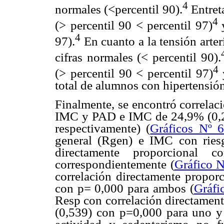
4
normales (<percentil 90).
Entreta
4
(> percentil 90 < percentil 97)
4
97).
En cuanto a la tensión arter
cifras normales (< percentil 90).
4
(> percentil 90 < percentil 97)
total de alumnos con hipertensión
Finalmente, se encontró correlac
IMC y PAD e IMC de 24,9% (0,24
respectivamente) (
Gráficos Nº 
general (Rgen) e IMC con riesg
directamente proporcional
correspondientemente (
Gráfico N
correlación directamente propor
con p= 0,000 para ambos (
Gráfi
Resp con correlación directamen
(0,539) con p=0,000 para uno y 