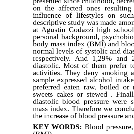
presented since childhood, decrea
on the affected ones resultin
influence of lifestyles on such
descriptive study was made amon
at Agustìn Codazzi high school,
personal background, psychobiolo
body mass index (BMI) and blood
normal levels of systolic and di
respectively. And 1,29% and 
diastolic. Most of them prefer 
activities. They deny smoking a
sample expressed alcohol intake.
preferred eaten raw, boiled or 
sweets cakes or stewed . Finally
diastolic blood pressure were si
mass index. Therefore we conclud
the increase of blood pressure an
KEY WORDS:
Blood pressure,
(BMI).