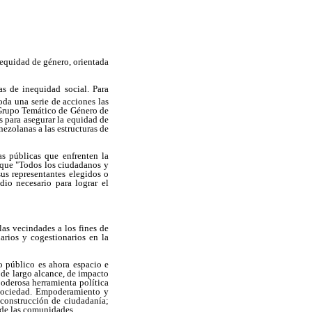
 equidad de género, orientada
as de inequidad social. Para
oda una serie de acciones las
 Grupo Temático de Género de
 para asegurar la equidad de
ezolanas a las estructuras de
as públicas que enfrenten la
e que "Todos los ciudadanos y
us representantes elegidos o
dio necesario para lograr el
las vecindades a los fines de
narios y cogestionarios en la
o público es ahora espacio e
 de largo alcance, de impacto
poderosa herramienta política
 sociedad. Empoderamiento y
 construcción de ciudadanía;
 de las comunidades.