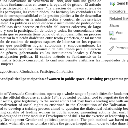
blica Bolivariana de Venezuela de 1999, abre toda una gama de
Send th
mbios fundamentales en torno a la equidad de género. El artículo
 participación al indicarse: "La creación de nuevos sujetos de
Indicators
las parroquias, las comunidades, los barrios y las vecindades a los
pio de corresponsabilidad en la gestión pública a fin de desarrollar
Related lin
 cogestionarios en la administración y control de los servicios
ales". Lo público es ahora espacio e instrumento de poder, donde
Share
públicas debe hacerse en función del interés colectivo, de largo
do y con la participación de todos y todas. En concordancia con
More
uesta que se presenta tiene como objetivo, desarrollar un proceso
atizar la relación dialéctica entre teoría y práctica, de tal manera
More
ión de cuadros de mujeres capaces de liderizar en los espacios
nes que posibiliten lograr autonomía y empoderamiento. La
Permali
res grandes módulos: Desarrollo de habilidades para el ejercicio
de género, gobernando en las instituciones locales y Género
articipación política. El camino método se fundamentó en la
matriz teórico- conceptual, lo cual nos permite visibilizar las inequidades de 
s mujeres.
zgo, Género, Ciudadanía, Participación Política.
 and political participation of women in public space . A training programme pr
c of Venezuela Constitution, opens up a whole range of possibilities for fundame
s the official discourse at article 184, a powerful political tool to negotiate the 
er words, give legitimacy to the social actors that may have a leading role with
ersalization of social rights as enshrined in the Constitution of the Bolivaria
ed to develop a training process aimed to question the dialectical relationship be
aining capable of leading women in public spaces, generating actions that ena
 designed in three modules: Development of skills for the exercise of leadership w
ty Development Gender and political participation. The path method was based on
atrix, which allows us to make visible the gender inequities, in order to take shar