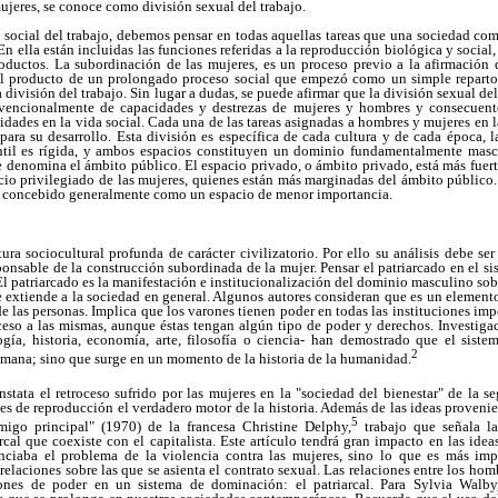
mujeres, se conoce como división sexual del trabajo.
social del trabajo, debemos pensar en todas aquellas tareas que una sociedad com
 En ella están incluidas las funciones referidas a la reproducción biológica y socia
oductos. La subordinación de las mujeres, es un proceso previo a la afirmación 
el producto de un prolongado proceso social que empezó como un simple reparto 
a división del trabajo. Sin lugar a dudas, se puede afirmar que la división sexual del
nvencionalmente de capacidades y destrezas de mujeres y hombres y consecuente
lidades en la vida social. Cada una de las tareas asignadas a hombres y mujeres en l
para su desarrollo. Esta división es específica de cada cultura y de cada época, l
antil es rígida, y ambos espacios constituyen un dominio fundamentalmente masc
e denomina el ámbito público. El espacio privado, o ámbito privado, está más fuer
pacio privilegiado de las mujeres, quienes están más marginadas del ámbito público
es concebido generalmente como un espacio de menor importancia.
tura sociocultural profunda de carácter civilizatorio. Por ello su análisis debe ser
ponsable de la construcción subordinada de la mujer. Pensar el patriarcado en el sis
El patriarcado es la manifestación e institucionalización del dominio masculino sobr
 se extiende a la sociedad en general. Algunos autores consideran que es un elemen
 las personas. Implica que los varones tienen poder en todas las instituciones imp
cceso a las mismas, aunque éstas tengan algún tipo de poder y derechos. Investiga
ía, historia, economía, arte, filosofía o ciencia- han demostrado que el sistem
2
umana; sino que surge en un momento de la historia de la humanidad.
stata el retroceso sufrido por las mujeres en la "sociedad del bienestar" de la s
nes de reproducción el verdadero motor de la historia. Además de las ideas prove
5
migo principal" (1970) de la francesa Christine Delphy,
trabajo que señala l
rcal que coexiste con el capitalista. Este artículo tendrá gran impacto en las idea
nciaba el problema de la violencia contra las mujeres, sino lo que es más imp
 relaciones sobre las que se asienta el contrato sexual. Las relaciones entre los h
iones de poder en un sistema de dominación: el patriarcal. Para Sylvia Walby,