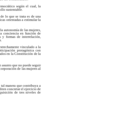
emocrático según el cual, la
ollo sustentable.
 de lo que se trata es de una
cas orientadas a estimular la
la autonomía de las mujeres,
va conciencia en función de
 y formas de interrelación,
n.
estrechamente vinculado a la
rticipación protagónica con
ados en la Constitución de la
un asunto que no puede seguir
corporación de las mujeres al
e tal manera que contribuya a
ten concretar el ejercicio de
quisición de tres niveles de