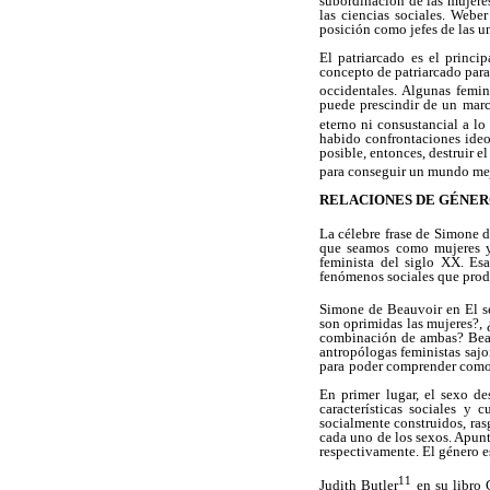
subordinación de las mujere
las ciencias sociales. Webe
posición como jefes de las u
El patriarcado es el princi
concepto de patriarcado para 
occidentales. Algunas femin
puede prescindir de un marco
eterno ni consustancial a l
habido confrontaciones ideo
posible, entonces, destruir e
para conseguir un mundo mej
RELACIONES DE GÉNE
La célebre frase de Simone de
que seamos como mujeres y 
feminista del siglo XX. Esa
fenómenos sociales que prod
Simone de Beauvoir en El s
son oprimidas las mujeres?, 
combinación de ambas? Beauv
antropólogas feministas sajon
para
poder comprender como 
En primer lugar, el sexo de
características sociales y 
socialmente construidos, ras
cada uno de los sexos. Apunt
respectivamente. El género e
11
Judith Butler
en su libro 