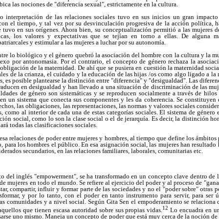
ubica las nociones de "diferencia sexual", estrictamente en la cultura.
 interpretación de las relaciones sociales tuvo en sus inicios un gran impact
con el tiempo, y tal vez por su desvinculación progresiva de la acción política, 
 tuvo en sus orígenes. Ahora bien, su conceptualización permitió a las mujeres d
cas, los valores y expectativas que se tejían en torno a ellas. De alguna m
atriarcales y estimular a las mujeres a luchar por su autonomía.
tre lo biológico y el género quebró la asociación del hombre con la cultura y la muj
sexo por antonomasia. Por el contrario, el concepto de género rechaza la asociaci
 obligación de la maternidad. De ahí que se pusiera en cuestión la maternidad socia
les de la crianza, el cuidado y la educación de las hijas /os como algo ligado a la
s, es posible plantearse la distinción entre "diferencia" y "desigualdad". Las difere
traducen en desigualdad y han llevado a una situación de discriminación de las muj
ualdades de género son sistemáticas y se reproducen socialmente a través de hilo
an en un sistema que conecta sus componentes y les da coherencia. Se constituyen
rechos, las obligaciones, las representaciones, las normas y valores sociales consid
, como al interior de cada una de estas categorías sociales. El sistema de género 
ión social, como lo son la clase social o el de jerarquía. Es decir, la distinción h
rá todas las clasificaciones sociales.
sa relaciones de poder entre mujeres y hombres, al tiempo que define los ámbitos 
o, para los hombres el público. En esa asignación social, las mujeres han resultado
erados secundarios, en las relaciones familiares, laborales, comunitarias etc.
 del inglés "empowerment", se ha transformado en un concepto clave dentro de l
e mujeres en todo el mundo. Se refiere al ejercicio del poder y al proceso de "gana
estar, compartir, influir y formar parte de las sociedades y no el "poder sobre" otras 
formar, y por lo tanto, con el poder en tanto instrumento para servir, para ser ú
las comunidades y a nivel social. Según Gita Sen el empoderamiento se relaciona 
12
 aquellos que tienen escasa autoridad sobre sus propias vidas.
Lo encuadra en un
esarse uno mismo. Maneja un concepto de poder que está muy cerca de la noción d