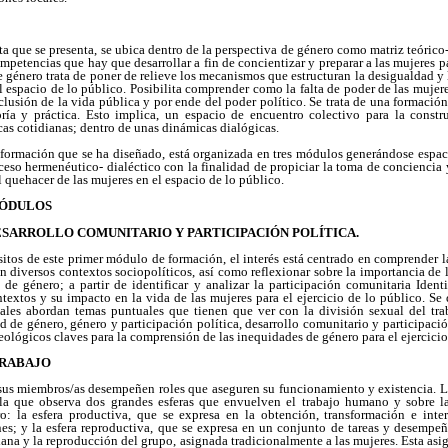
ta que se presenta, se ubica dentro de la perspectiva de género como matriz teórico
ompetencias que hay que desarrollar a fin de concientizar y preparar a las mujeres pa
de género trata de poner de relieve los mecanismos que estructuran la desigualdad y
l espacio de lo público. Posibilita comprender como la falta de poder de las mujere
lusión de la vida pública y por ende del poder político. Se trata de una formación
eoría y práctica. Esto implica, un espacio de encuentro colectivo para la const
cas cotidianas; dentro de unas dinámicas dialógicas.
formación que se ha diseñado, está organizada en tres módulos generándose espaci
oceso hermenéutico- dialéctico con la finalidad de propiciar la toma de conciencia 
el quehacer de las mujeres en el espacio de lo público.
MÓDULOS
ESARROLLO COMUNITARIO Y PARTICIPACIÓN POLÍTICA.
itos de este primer módulo de formación, el interés está centrado en comprender l
n diversos contextos sociopolíticos, así como reflexionar sobre la importancia de 
de género; a partir de identificar y analizar la participación comunitaria Iden
ntextos y su impacto en la vida de las mujeres para el ejercicio de lo público. Se 
ales abordan temas puntuales que tienen que ver con la división sexual del tra
d de género, género y participación política, desarrollo comunitario y participaci
eológicos claves para la comprensión de las inequidades de género para el ejercicio
TRABAJO
sus miembros/as desempeñen roles que aseguren su funcionamiento y existencia. L
s la que observa dos grandes esferas que envuelven el trabajo humano y sobre l
o: la esfera productiva, que se expresa en la obtención, transformación e int
es; y la esfera reproductiva, que se expresa en un conjunto de tareas y desempeñ
iana y la reproducción del grupo, asignada tradicionalmente a las mujeres. Esta asig