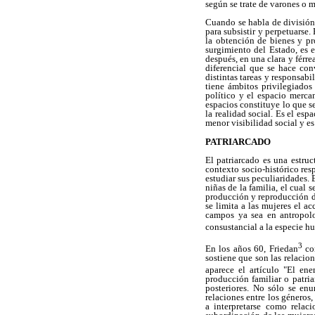
según se trate de varones o 
Cuando se habla de división 
para subsistir y perpetuarse.
la obtención de bienes y pr
surgimiento del Estado, es 
después, en una clara y férre
diferencial que se hace co
distintas tareas y responsabi
tiene
ámbitos privilegiados 
político y el espacio merc
espacios constituye lo que s
la realidad social. Es el es
menor visibilidad social y 
PATRIARCADO
El patriarcado es una estruc
contexto socio-histórico res
estudiar sus peculiaridades. 
niñas de la familia, el cual
producción y reproducción de
se limita a las mujeres el a
campos ya sea en antropolog
consustancial a la especie h
3
En los años 60, Friedan
con
sostiene que son las relacio
aparece el artículo "El ene
producción familiar o patria
posteriores. No sólo se enu
relaciones entre los géneros,
a interpretarse como relac