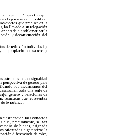
- conceptual. Perspectiva que
ra el ejercicio de lo público.
 los efectos que produce en la
s, ha llevado a su relegación
 orientada a problematizar la
rucción y deconstrucción del
os de reflexión individual y
y la apropiación de saberes y
as estructuras de desigualdad
la perspectiva de género para
tificando los mecanismos del
desarrollan toda una serie de
bajo, género y relaciones de
ón. Temáticas que representan
 de lo público.
a clasificación más conocida
as que, precisamente, se han
ercambio de bienes, asignada
os orientados a garantizar la
nación diferenciada de roles,