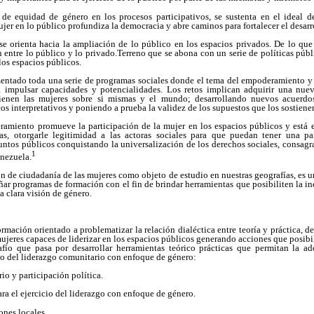
a de equidad de género en los procesos participativos, se sustenta en el ideal d
jer en lo público profundiza la democracia y abre caminos para fortalecer el desarr
se orienta hacia la ampliación de lo público en los espacios privados. De lo que
n entre lo público y lo privado.Terreno que se abona con un serie de políticas públi
los espacios públicos.
ntado toda una serie de programas sociales donde el tema del empoderamiento y 
ra impulsar capacidades y potencialidades. Los retos implican adquirir una nue
tienen las mujeres sobre si mismas y el mundo; desarrollando nuevos acuerdos
os interpretativos y poniendo a prueba la validez de los supuestos que los sostiene
miento promueve la participación de la mujer en los espacios públicos y está 
as, otorgarle legitimidad a las actoras sociales para que puedan tener una pa
ntos públicos conquistando la universalización de los derechos sociales, consagr
1
nezuela.
ión de ciudadanía de las mujeres como objeto de estudio en nuestras geografías, es 
ñar programas de formación con el fin de brindar herramientas que posibiliten la in
a clara visión de género.
mación orientado a problematizar la relación dialéctica entre teoría y práctica, d
ujeres capaces de liderizar en los espacios públicos generando acciones que posibili
fío que pasa por desarrollar herramientas teórico prácticas que permitan la ad
io del liderazgo comunitario con enfoque de género:
io y participación política.
ra el ejercicio del liderazgo con enfoque de género.
ones locales.