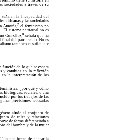
término tiene su historia en
as sociedades a través de su
s señalan la incapacidad del
des africanas y las sociedades
7
la Amorós,
el feminismo no
. El sistema patriarcal no es
8
smo González,
señala que ha
final del patriarcado. No es
italismo tampoco es suficiente
 función de lo que se espera
s y cambios en la reflexión
 en la interpretación de los
 feministas: ¿por qué y cómo
s biológicas, sociales, o una
cido por los trabajos de las
algunas precisiones necesarias
 género alude al conjunto de
njunto de roles y relaciones
ibuye de forma diferenciada a
opio del hombre y de la mujer
l" es una forma de pensar la