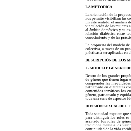
LA METÓDICA
La orientación de la propues
nos permite visibilizar las c
En este sentido, el análisis 
vinculación de las mujeres a
al ámbito doméstico y su exc
relación dialéctica entre t
conocimiento y de las prácti
La propuesta del modelo de 
colectiva, a través de un pr
prácticas a ser aplicadas en 
DESCRIPCIÓN DE LOS 
I - MÓDULO: GÉNERO D
Dentro de los grandes propós
de género que tienen lugar e
comprender las inequidades 
patriarcado en diferentes co
contenidos temáticos los cu
género, patriarcado y equida
toda una serie de aspectos id
DIVISIÓN SEXUAL DEL 
Toda sociedad requiere que 
para distinguir los roles e
asentado los roles de géner
tradicionalmente a los varon
continuidad de la vida cotid