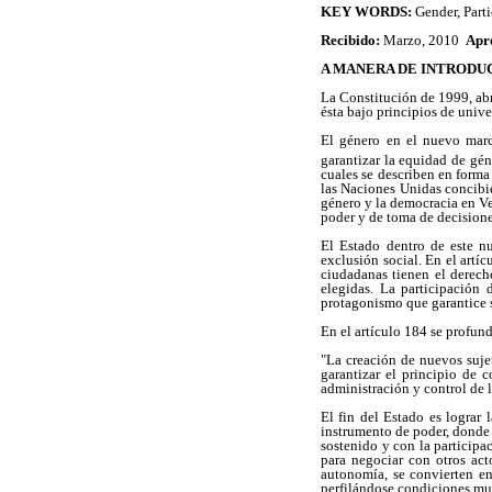
KEY WORDS:
Gender, Part
Recibido:
Marzo, 2010
Apr
A MANERA DE INTRODU
La Constitución de 1999, abr
ésta bajo principios de unive
El género en el nuevo marco
garantizar la equidad de gé
cuales se describen en form
las Naciones Unidas concibi
género y la democracia en Ve
poder y de toma de decisione
El Estado dentro de este nu
exclusión social. En el artí
ciudadanas tienen el derech
elegidas. La participación 
protagonismo que garantice 
En el artículo 184 se profund
"La creación de nuevos sujet
garantizar el principio de c
administración y control de l
El fin del Estado es lograr
instrumento de poder, donde 
sostenido y con la participa
para negociar con otros ac
autonomía, se convierten en
perfilándose condiciones muy