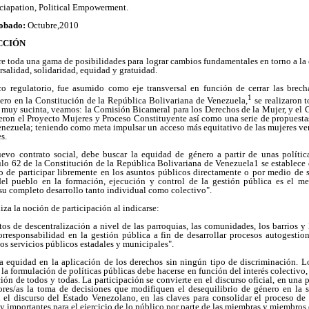
iciapation, Political Empowerment.
obado:
Octubre,2010
CCIÓN
e toda una gama de posibilidades para lograr cambios fundamentales en torno a la
rsalidad, solidaridad, equidad y gratuidad.
 regulatorio, fue asumido como eje transversal en función de cerrar las brech
1
nero en la Constitución de la República Bolivariana de Venezuela,
se realizaron t
a muy sucinta, veamos: la Comisión Bicameral para los Derechos de la Mujer, y el
eron el Proyecto Mujeres y Proceso Constituyente así como una serie de propuestas
nezuela; teniendo como meta impulsar un acceso más equitativo de las mujeres ven
s.
evo contrato social, debe buscar la equidad de género a partir de unas polític
culo 62 de la Constitución de la República Bolivariana de Venezuela1 se establec
o de participar libremente en los asuntos públicos directamente o por medio de s
del pueblo en la formación, ejecución y control de la gestión pública es el me
su completo desarrollo tanto individual como colectivo".
iza la noción de participación al indicarse:
os de descentralización a nivel de las parroquias, las comunidades, los barrios y 
orresponsabilidad en la gestión pública a fin de desarrollar procesos autogestio
os servicios públicos estadales y municipales".
 la equidad en la aplicación de los derechos sin ningún tipo de discriminación. L
la formulación de políticas públicas debe hacerse en función del interés colectivo,
ción de todos y todas. La participación se convierte en el discurso oficial, en una 
tores/as la toma de decisiones que modifiquen el desequilibrio de género en la
 el discurso del Estado Venezolano, en las claves para consolidar el proceso de
 importantes para el ejercicio de lo público por parte de las miembras y miembros