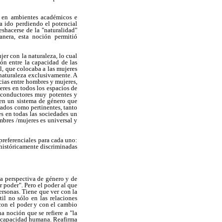
o en ambientes académicos e
ha ido perdiendo el potencial
eshacerse de la "naturalidad"
anera, esta noción permitió
er con la naturaleza, lo cual
ón entre la capacidad de las
l, que colocaba a las mujeres
 naturaleza exclusivamente. A
ncias entre hombres y mujeres,
eres en todos los espacios de
s conductores muy potentes y
 en un sistema de género que
erados como pertinentes, tanto
es en todas las sociedades un
ombres /mujeres es universal y
preferenciales para cada uno:
 históricamente discriminadas
a perspectiva de género y de
r poder". Pero el poder al que
personas. Tiene que ver con la
til no sólo en las relaciones
con el poder y con el cambio
a noción que se refiere a "la
e capacidad humana. Reafirma