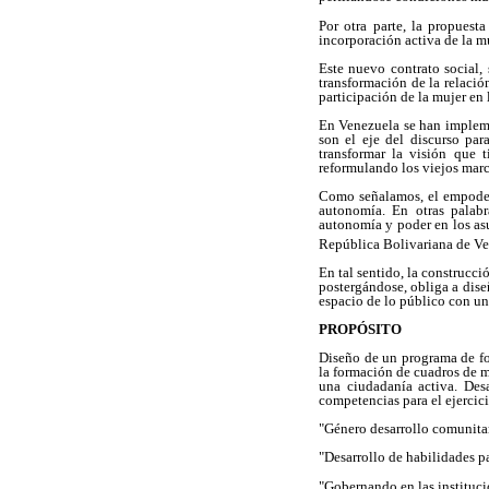
Por otra parte, la propuest
incorporación activa de la mu
Este nuevo contrato social, 
transformación de la relació
participación de la mujer en 
En Venezuela se han impleme
son el eje del discurso pa
transformar la visión que 
reformulando los viejos marc
Como señalamos, el empodera
autonomía. En otras palabr
autonomía y poder en los asu
República Bolivariana de Ve
En tal sentido, la construcc
postergándose, obliga a dise
espacio de lo público con un
PROPÓSITO
Diseño de un programa de for
la formación de cuadros de m
una ciudadanía activa. Desa
competencias para el ejercic
"Género desarrollo comunitar
"Desarrollo de habilidades pa
"Gobernando en las instituci