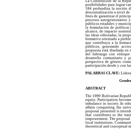
La Constitución de la Repú
posibilidades para lograr ca
184 profundiza la noción de
descentralización a nivel de 
fines de garantizar el princi
procesos autogestionarios y
públicos estadales y municip
la formulación de políticas 
alcance, de impacto sosteni
las ideas esbozadas, la prop
formativo orientado a problem
que contribuya a la formac
públicos, generando accio
propuesta está diseñada en t
del liderazgo con enfoque 
desarrollo comunitario y p
perspectiva de género como 
participación desde y con la
PALABRAS CLAVE:
Lidera
Gender
ABSTRACT
The 1999 Bolivarian Republi
equity. Participation become
imbalance in society. In oth
affairs conquering the univ
proposal presented is intend
that contributes to the tr
empowerment. The proposal is
local institutions. Communi
theoretical and conceptual m