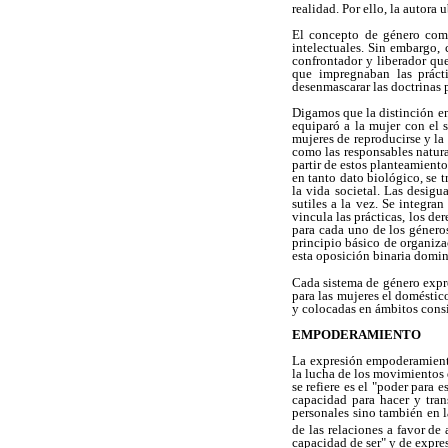
realidad. Por ello, la autora 
El concepto de género como
intelectuales. Sin embargo, 
confrontador y liberador que
que impregnaban las prácti
desenmascarar las doctrinas p
Digamos que la distinción en
equiparó a la mujer con el 
mujeres de reproducirse y la
como las responsables natura
partir de estos planteamiento
en tanto dato biológico, se 
la vida societal. Las desig
sutiles a la vez. Se integr
vincula las prácticas, los de
para cada uno de los géneros
principio básico de organizac
esta oposición binaria domina
Cada sistema de género expre
para las mujeres el doméstic
y colocadas en ámbitos consid
EMPODERAMIENTO
La expresión empoderamiento
la lucha de los movimientos d
se refiere es el "poder para 
capacidad para hacer y trans
personales sino también en 
de las relaciones a favor de
capacidad de ser" y de expr