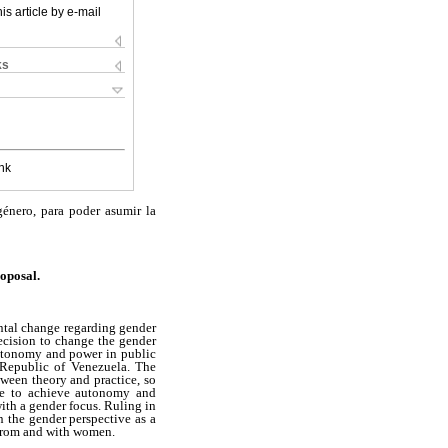
is article by e-mail
ks
nk
género, para poder asumir la
oposal.
ntal change regarding gender
decision to change the gender
 autonomy and power in public
n Republic of Venezuela. The
tween theory and practice, so
ble to achieve autonomy and
ith a gender focus. Ruling in
 the gender perspective as a
e from and with women.