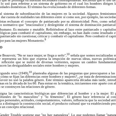
s que se prolonga en nuestras sociedades contemporáneas. Recuerda que el uso del 
r lo usó para referirse a un sistema de gobierno en el cual los hombres dirigen l
nidades domésticas. El término ha evolucionado de diferentes formas.
pal sistema de subordinación de las mujeres en la sociedad. Algunos feminismo
dar cuenta de realidades tan diferentes entre sí como son, por ejemplo, las socieda
istas rechazan el concepto de patriarcado por su ahistoricidad. Pero, como seña
 normativo que "irracionalice y deslegitime el sistema de dominación patriarcal"
o humano. Es mutante y mutable. Refiriéndose al lazo entre patriarcado y capitali
lógicas para combatir el capitalismo, sin embargo, no han dado como resultado el 
l patriarcado sin cuestionar, criticar y combatir el capitalismo. Pero combatir el cap
9
or para las mujeres Monasterio.
RO
10
 Beauvoir, "No se nace mujer, se llega a serlo",
señala que somos socializadas en
representa un hito que expresa la irrupción de nuevas ideas, nuevas polémica
 reflexión que se nutrió de diversas vertientes, supuso un cambio fundamental
ucen las desigualdades sociales entre hombres y mujeres.
10
egundo sexo (1949),
planteaba algunas de las preguntas que preocuparon a las
¿cómo se fijan las diferencias entre hombres y mujeres?, ¿se trata de determinacione
oir no usó la palabra género. Este término aparecería décadas más tarde, introdu
as en la década de los 60. Para entrar en la temática, iniciaremos este aparte con 
se construyen las relaciones de género.
signa las características biológicas que diferencian al hombre y a la mujer. El
culturales de "lo masculino" y "lo femenino". El género hace referencia al co
gos personales, actitudes, comportamientos, valores, influencia que la sociedad atr
a a distinguir la construcción social, el producto cultural que va estableciendo pr
s un concepto relacional.
Gender Trouble sostiene que "no hay naturaleza". Lo que podemos llamar "natura