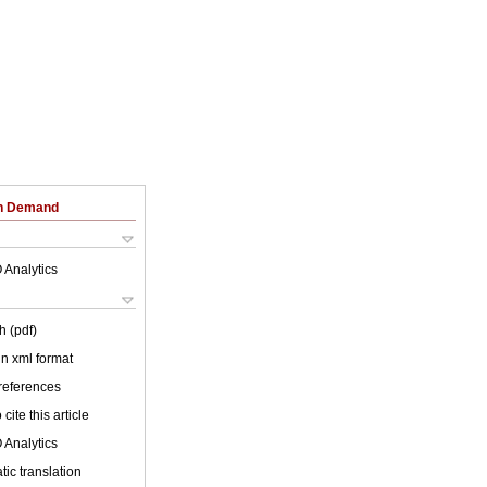
on Demand
 Analytics
h (pdf)
 in xml format
 references
cite this article
 Analytics
ic translation