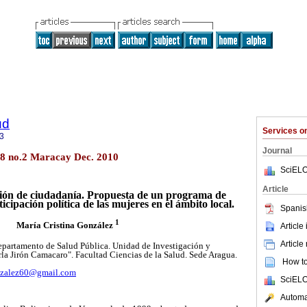
ud
Services 
3
Journal
.8 no.2 Maracay Dec. 2010
SciELO
Article
ión de ciudadanía. Propuesta de un programa de
icipación política de las mujeres en el ámbito local.
Spanis
1
María Cristina González
Article
Article
epartamento de Salud Pública. Unidad de Investigación y
la Jirón Camacaro". Facultad Ciencias de la Salud. Sede Aragua.
How to 
nzalez60@gmail.com
SciELO
Automat