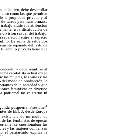
o colectivo, debe desarrollar
l, tanto como las que permiten
de la propiedad privada y al
de tareas para transformarse
 trabajo alude a la atribución
mente, a la distribución de
a división sexual del trabajo,
a separación entre el espacio
ulino. La suma de estos dos
temente separado del resto de
. El ámbito privado tiene una
 concreto y debe remitirse al
tema capitalista actual exige
e las mujeres, los niños y las
to del modo de producción, la
ortantes de la sociedad y que
ciones feministas en diversos
a patriarcal no es eterno ni
4
egunda posguerra. Firestone,
nientes de EEUU, desde Europa
a existencia de un modo de
s de las feministas de épocas
ortante, se cuestionaban las
ombres y las mujeres comienzan
6 el patriarcado explica la