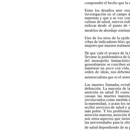
comprender el hecho que la m
Entre los desafíos ante es
investigación en el campo d
maternas y que a su vez con
cultura de salud, nuevos enf
enfocar desde el punto de v
modelos de abordaje sistémic
Uno de los retos de la epid
cifras de indicadores fríos 
mujeres que mueren realmente
De que vale el avance de la i
llevarse la problemática de 
del monopolio farmacéutic
generalmente se conciben en
mantiene un poco con vida, 
orden de ideas, nos debemos
asistencialista que es el sist
Las muertes llamadas evita
defunción. La mayoría de la
atención en salud. El cono
causan las muertes materna
involucrados como medida de
la maternidad, o acaso los r
recibir servicios de salud y
más pobre. Y los problemas 
atención materna, atención de
son otros aspectos que tiene
las universidades para la ob
de salud dependiendo de su p