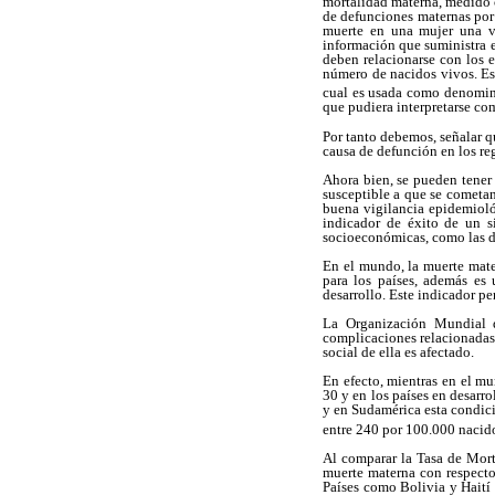
mortalidad materna, medido c
de defunciones maternas por
muerte en una mujer una ve
información que suministra 
deben relacionarse con los e
número de nacidos vivos. Est
cual es usada como denomin
que pudiera interpretarse com
Por tanto debemos, señalar qu
causa de defunción en los regi
Ahora bien, se pueden tener 
susceptible a que se cometan
buena vigilancia epidemioló
indicador de éxito de un s
socioeconómicas, como las d
En el mundo, la muerte mate
para los países, además es 
desarrollo. Este indicador pe
La Organización Mundial 
complicaciones relacionadas
social de ella es afectado.
En efecto, mientras en el m
30 y en los países en desarr
y en Sudamérica esta condici
entre 240 por 100.000 nacido
Al comparar la Tasa de Mort
muerte materna con respecto
Países como Bolivia y Haití