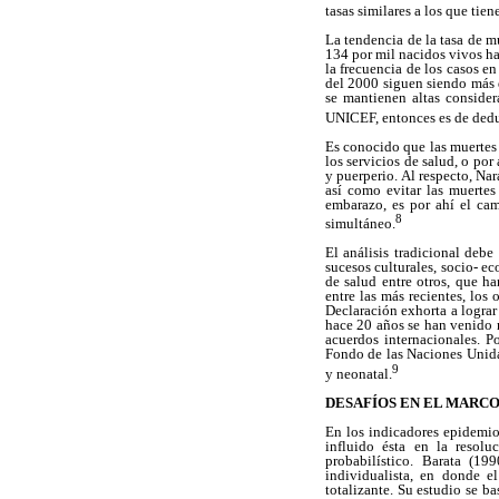
tasas similares a los que ti
La tendencia de la tasa de m
134 por mil nacidos vivos ha
la frecuencia de los casos e
del 2000 siguen siendo más d
se mantienen altas conside
UNICEF, entonces es de deduc
Es conocido que las muertes 
los servicios de salud, o po
y puerperio. Al respecto, Nar
así como evitar las muertes
embarazo, es por ahí el cam
8
simultáneo.
El análisis tradicional debe
sucesos culturales, socio- e
de salud entre otros, que h
entre las más recientes, los
Declaración exhorta a lograr
hace 20 años se han venido r
acuerdos internacionales. 
Fondo de las Naciones Unidas
9
y neonatal.
DESAFÍOS EN EL MARCO
En los indicadores epidemiol
influido ésta en la resol
probabilístico. Barata (1
individualista, en donde e
totalizante. Su estudio se b