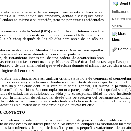
Send th
Indicators
derada como la muerte de una mujer mientras está embarazada o
ientes a la terminación del embarazo, debida a cualquier causa
Related lin
el embarazo mismo o su atención, pero no por causas accidentales
Share
Panamericana de la Salud (OPS) y el Codificador Internacional de
More
visión definen la muerte materna tardía como el fallecimiento de
12 a 49 años) después de los 42 días pero antes de un año de
More
Permali
ternas se dividen en: Muertes Obstétricas Directas: son aquellas
caciones obstétricas durante el embarazo parto y puerperio; de
s, de tratamiento incorrecto, de una cadena de acontecimientos
las circunstancias mencionadas y, Muertes Obstétricas Indirectas: aquellas que
mbarazo o de una enfermedad que evoluciona durante el mismo, no debidas a causas 
1
siológicos del embarazo.
notable importancia para así unificar criterios a la hora de comparar el comportam
erentes contextos y condiciones. También es importante destacar que la mortalidad
a familia y por ende debilita la estructura social general; así mismo la pérdida
esarrollo de sus hijos. Se contempla por otra parte, desde ella la inequidad social, l
icios de salud, las condiciones de vida y la corresponsabilidad no solo instituc
e con la intención de reflexionar desde una perspectiva del pensamiento crític
 la problemática primeramente contextualizando la muerte materna en el mundo y
desafíos en el marco de la epidemiología del nuevo milenio.
SU CONTEXTO
rte materna ha sido una técnica o instrumento de gran valor disponible en la ep
o de este evento de interés público.2 No obstante, comparar la mortalidad matern
e es la tendencia a lo largo de los años y no las pequeñas variaciones de un año