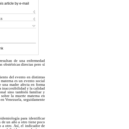
is article by e-mail
ks
nk
 resultan de una enfermedad
obstétricas directas pero sí
iento del evento en distintas
 materna es un evento social
 de una madre afecta en forma
a inaccesibilidad y la calidad
ional sino también familiar y
o sobre la muerte materna en
 en Venezuela, seguidamente
idemiología para identificar
a de un año a
otro tiene poco
 a otro. Así, el indicador de