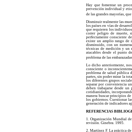
Hay que fomentar un proces
prevención individual y etiol
de las grandes mayorías, que
Disminuir realmente las muer
los países en vías de desarr
que requieren los individuos
correr peligro de muerte,
perfectamente consciente de
existe un amplio rango de 
disminuido, con un numerad
técnicas de medición y un 
atacables desde el punto de
problema de las embarazadas
Lo dicho anteriormente, nos
consciente o inconscienteme
problema de salud pública d
partes, sin poder mirar la to
los diferentes grupos social
separar por conveniencia un
deben trabajarse desde un 
cotidianidades, incorporando
manera buscar principios de 
los gobiernos. Cuestionar la
generación de indicadores ap
REFERENCIAS BIBLIOG
1.
Organización Mundial de 
revisión. Ginebra. 1995.
2.
Martínez F. La práctica d