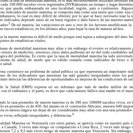
omo la tasa de mortalidad materna, es el más frecuentemente utilizado definido e
 cada 100.000 nacidos vivos registrados (NVR)durante un tiempo y lugar determina
z que queda embarazada en una localidad, región, país o continente. Alguno
este indicador de muerte materna, se comporta más como una razón que como una ta
mbarazos, lo cual es muy difícil de obtener, por lo que se hace necesario usar la 
e indicador, depende tanto de un buen registro o dato básico de las muertes mater
3
ador.
De tal manera, las variaciones en uno u otro de los factores modificaran la 
o trucos estadísticos, en los últimos años, para bajar la tasa de manera ad-hoc.
e la muerte materna es difícil de medir porque está sujeta a subregistro del dato bá
stros de estadísticas vitales.
tasas de mortalidad maternas muy altas y sin embargo el evento es relativamente 
 errores de medición; entonces, estos datos pudieran ser no del todo confiables s
gica del problema. Es cierto que la tasa de mortalidad materna ha sido universal
istema de salud, de modo que es válido tomarla como indicador de éxito o fra
e salud.
rna constituye un problema de salud pública ya que representa un importante in
uno de los indicadores que muestran las más grandes inequidades entre los paí
rmite detectar las diferencias de oportunidades en mejoras de las condiciones de sal
de la Salud (OMS) expresa en sis informes que más de medio millón de m
 con el embarazo y el parto, es decir que cada minuto fallece una madre en el mun
undo la tasa promedio de muerte materna es de 390 por 100000 nacidos vivos, en lo
ollo en promedio es de 450. Así mismo en el continente Africano, mueren 640 muje
ón es menos trágica sin dejar de ser consideradas muy altas con una tasa promedio
4
s vivos, reflejado inequidades, y diferencias.
alidad Materna en Venezuela con otros países, se aprecia como en nuestro país e
 a Canadá, 3 veces más riesgo en comparación a Costa Rica, 2 veces más riesgo 
 tienen 7,2 y 9,5 más veces riesgo de muerte materna que Venezuela. Sin embargo,