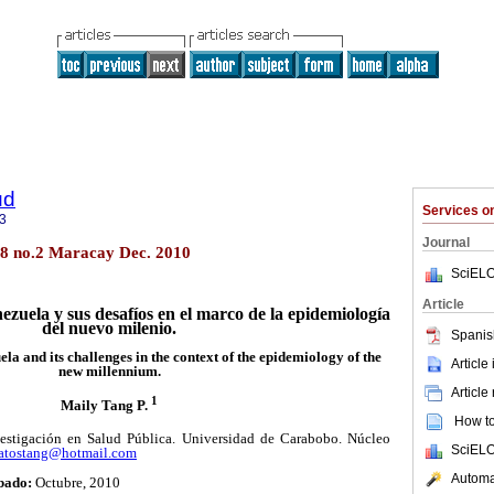
ud
Services 
3
Journal
.8 no.2 Maracay Dec. 2010
SciELO
Article
zuela y sus desafíos en el marco de la epidemiología
del nuevo milenio.
Spanis
la and its challenges in the context of the epidemiology of the
Article
new millennium.
Article
1
Maily Tang P.
How to 
estigación en Salud Pública. Universidad de Carabobo. Núcleo
SciELO
atostang@hotmail.com
Automat
bado:
Octubre, 2010