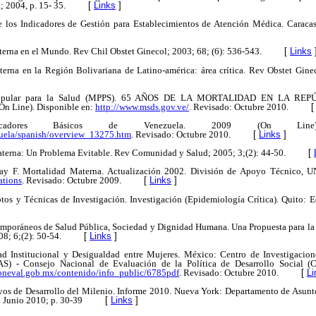
 2004, p. 15- 35.
[
Links
]
de los Indicadores de Gestión para Establecimientos de Atención Médica. Caracas
erna en el Mundo. Rev Chil Obstet Ginecol; 2003; 68; (6): 536-543.
[
Links
terna en la Región Bolivariana de Latino-américa: área crítica. Rev Obstet Gine
r Popular para la Salud (MPPS). 65 AÑOS DE LA MORTALIDAD EN LA R
n Line). Disponible en:
http://www.msds.gov.ve/
. Revisado: Octubre 2010.
icadores Básicos de Venezuela. 2009 (On Line)
zuela/spanish/overview_13275.htm
. Revisado: Octubre 2010.
[
Links
]
terna: Un Problema Evitable. Rev Comunidad y Salud; 2005; 3;(2): 44-50.
[
y F. Mortalidad Materna. Actualización 2002. División de Apoyo Técnico, U
ations
. Revisado: Octubre 2009.
[
Links
]
tos y Técnicas de Investigación. Investigación (Epidemiología Crítica). Quito: 
mporáneos de Salud Pública, Sociedad y Dignidad Humana. Una Propuesta para la 
8; 6;(2): 50-54.
[
Links
]
d Institucional y Desigualdad entre Mujeres. México: Centro de Investigacion
AS) - Consejo Nacional de Evaluación de la Política de Desarrollo Social 
oneval.gob.mx/contenido/info_public/6785pdf
. Revisado: Octubre 2010.
[
Li
vos de Desarrollo del Milenio. Informe 2010. Nueva York: Departamento de Asun
 Junio 2010; p. 30-39
[
Links
]