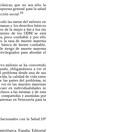
lásicas, que no sea sólo la
ropuesta general para la salud
10
cción social.
todo las metas del milenio en
umanas y los derechos básicos
o de la mujer a dar a luz sin
imiento de los ODM se está
a, poco confiable y por ello
o la tasa de muerte materna
básico de fuente confiable,
de riesgo de muerte materna
rivilegiados para abordar el
evo milenio se ha convertido
mundo, obligándonos a ver el
el problema desde una de sus
vida, la calidad de vida entre
e las partes del problema, ni
 ver en las muertes maternas
caer en individualidades ni
olutos a las mismas y de esta
an compartidas y asumidas por
maternas en Venezuela para la
elacionados con la Salud.10ª
emiológica. España: Editorial