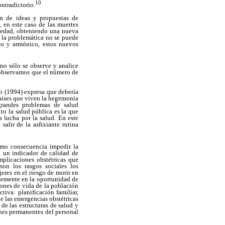
10
ntradictorio.
ón de ideas y propuestas de
 en este caso de las muertes
ciedad, obteniendo una nueva
e la problemática no se puede
ico y armónico, estos nuevos
no sólo se observe y analice
o observamos que el número de
ilh (1994) expresa que debería
países que viven la hegemonía
grandes problemas de salud
o la salud pública es la que
 lucha por la salud. En este
alir de la asfixiante rutina
omo consecuencia impedir la
a un indicador de calidad de
plicaciones obstétricas que
son los rasgos sociales los
res en el riesgo de morir en
rmemente en la oportunidad de
iones de vida de la población
iva: planificación familiar,
de las emergencias obstétricas
de las estructuras de salud y
iones permanentes del personal