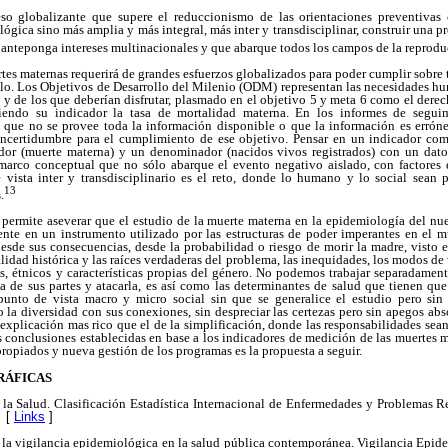
o globalizante que supere el reduccionismo de las orientaciones preventivas c
ógica sino más amplia y más integral, más inter y transdisciplinar, construir una p
 anteponga intereses multinacionales y que abarque todos los campos de la reprodu
tes maternas requerirá de grandes esfuerzos globalizados para poder cumplir sobre 
ollo. Los Objetivos de Desarrollo del Milenio (ODM) representan las necesidades h
 y de los que deberían disfrutar, plasmado en el objetivo 5 y meta 6 como el derech
 siendo su indicador la tasa de mortalidad materna. En los informes de segu
 que no se provee toda la información disponible o que la información es erróne
incertidumbre para el cumplimiento de ese objetivo. Pensar en un indicador com
or (muerte materna) y un denominador (nacidos vivos registrados) con un dato 
marco conceptual que no sólo abarque el evento negativo aislado, con factores 
 vista inter y transdisciplinario es el reto, donde lo humano y lo social sean p
13
.
 permite aseverar que el estudio de la muerte materna en la epidemiología del nu
nte en un instrumento utilizado por las estructuras de poder imperantes en el 
esde sus consecuencias, desde la probabilidad o riesgo de morir la madre, visto 
talidad histórica y las raíces verdaderas del problema, las inequidades, los modos de 
es, étnicos y características propias del género. No podemos trabajar separadament
a de sus partes y atacarla, es así como las determinantes de salud que tienen que
punto de vista macro y micro social sin que se generalice el estudio pero sin 
 la diversidad con sus conexiones, sin despreciar las certezas pero sin apegos abs
explicación mas rico que el de la simplificación, donde las responsabilidades se
s conclusiones establecidas en base a los indicadores de medición de las muertes 
ropiados y nueva gestión de los programas es la propuesta a seguir.
RÁFICAS
la Salud. Clasificación Estadística Internacional de Enfermedades y Problemas R
[
Links
]
e la vigilancia epidemiológica en la salud pública contemporánea. Vigilancia Epid