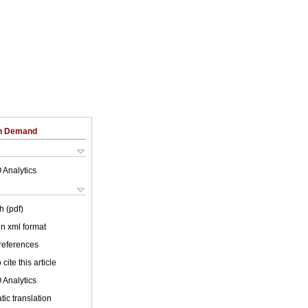
on Demand
 Analytics
h (pdf)
 in xml format
 references
cite this article
 Analytics
ic translation