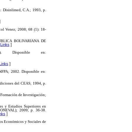
: Disinlimed, C.A.; 1993, p.
]
col Venez; 2008; 68 (1): 18-
EPÚBLICA BOLIVARIANA DE
[
Links
]
. Disponible en:
Links
]
NFPA; 2002. Disponible en:
Ediciones del CEAS; 1994, p.
Formación de Investigación;
es y Estudios Superiores en
(CONEVAL); 2009; p. 36-38.
nks
]
tos Económicos y Sociales de