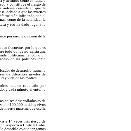
sta y definido como el número
do y constituye el riesgo de
s autores consideran que la
sa, debido a que las muertes
información infiriendo con el
nas, como de la natalidad, la
tasa y eso ha dado lugar a lo
sico por error u omisión de la
poco frecuente, por lo que es
obre todo donde no exista una
izada políticamente, como un
caso de las políticas tanto
dicador de desarrollo humano
ses de diferentes niveles de
ud y vida de las madres.
adres mueren cada año por
do, y cada minuto el entorno
s países desarrollados es de
res por 100.000 nacidos vivos
 de muerte materna que oscila
xiste 14 veces más riesgo de
con respecto a Chile y Cuba.
 lo deseable es que tengamos