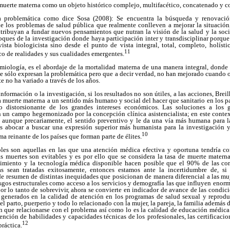
uerte materna como un objeto histórico complejo, multifacético, concatenado y co
ta problemática como dice Sosa (2008): Se encuentra la búsqueda y renovaci
e los problemas de salud pública que realmente conlleven a mejorar la situación,
tribuyan a fundar nuevos pensamientos que nutran la visión de la salud y la so
oques de la investigación donde haya participación inter y transdisciplinar porqu
ista biologicista sino desde el punto de vista integral, total, completo, holíst
11
o de realidades y sus cualidades emergentes.
emiología, es el abordaje de la mortalidad materna de una manera integral, donde 
que sólo expresan la problemática pero que a decir verdad, no han mejorado cuand
 no ha variado a través de los años.
nformación o la investigación, si los resultados no son útiles, a las acciones, Bre
la muerte materna a un sentido más humano y social del hacer que sanitario en los 
o distorsionante de los grandes intereses económicos. Las soluciones a los 
 un campo hegemonizado por la concepción clínica asistencialista; en este context
aunque precariamente, el sentido preventivo y le da una vía más humana para la
 abocar a buscar una expresión superior más humanista para la investigación y s
10
ema reinante de los países que forman parte de élites.
bles son aquellas en las que una atención médica efectiva y oportuna tendría c
s muertes son evitables y es por ello que se considera la tasa de muerte matern
cimiento y la tecnología médica disponible hacen posible que el 90% de las com
s sean tratadas exitosamente, entonces estamos ante la incertidumbre de, si 
 resumen de distintas inequidades que posicionan de manera diferencial a las muje
asgos estructurales como acceso a los servicios y demografía las que influyen eno
 por lo tanto de sobrevivir, ahora se convierte en indicador de avance de las condic
generados en la calidad de atención en los programas de salud sexual y reproduct
l parto, puerperio y todo lo relacionado con la mujer, la pareja, la familia además 
n que relacionarse con el problema así como lo es la calidad de educación médica 
tención de habilidades y capacidades técnicas de los
profesionales, las certificac
12
ráctica.