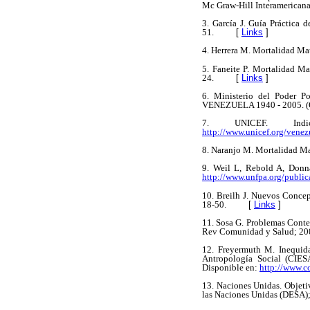
Mc Graw-Hill Interamericana;
3.
García J. Guía Práctica 
51.
[
Links
]
4.
Herrera M. Mortalidad Mat
5.
Faneite P. Mortalidad Ma
24.
[
Links
]
6.
Ministerio del Pode
VENEZUELA 1940 - 2005. (O
7.
UNICEF. Ind
http://www.unicef.org/vene
8.
Naranjo M. Mortalidad Ma
9.
Weil L, Rebold A, Donna
http://www.unfpa.org/public
10.
Breilh J. Nuevos Concep
18-50.
[
Links
]
11.
Sosa G. Problemas Conte
Rev Comunidad y Salud; 200
12.
Freyermuth M. Inequida
Antropología Social (CIES
Disponible en:
http://www.c
13.
Naciones Unidas. Objeti
las Naciones Unidas (DESA);