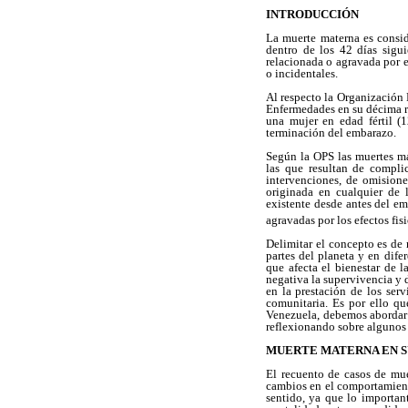
INTRODUCCIÓN
La muerte materna es consi
dentro de los 42 días sigu
relacionada o agravada por 
o incidentales.
Al respecto la Organización 
Enfermedades en su décima re
una mujer en edad fértil (
terminación del embarazo.
Según la OPS las muertes ma
las que resultan de compli
intervenciones, de omisione
originada en cualquier de 
existente desde antes del e
agravadas por los efectos fi
Delimitar el concepto es de 
partes del planeta y en dif
que afecta el bienestar de l
negativa la supervivencia y d
en la prestación de los serv
comunitaria. Es por ello qu
Venezuela, debemos abordar
reflexionando sobre algunos 
MUERTE MATERNA EN 
El recuento de casos de mue
cambios en el comportamient
sentido, ya que lo important