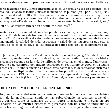
enen menos riesgo y no compararnos con países con indicadores altos como Bolivia y 
uerte materna en los últimos cincuenta años en Venezuela ha ido en descenso, en 
sta 2007 cuando se redujo a más de la mitad de los puntos, (56,8 por 1000 nv). N
n la última década 1990-2000 observamos que son cifras similares, es decir que en 
e 300 familias y su entorno social los afectados con una muerte materna. En Vene
rando que el 94% de los nacimientos ocurren en establecimientos de salud, segú
6,7
ir que las mujeres fallecen en hospitales o clínicas.
maternas son el resultado de muchos problemas sociales, económicos, biológicos, 
r aplicación deficiente de los conocimientos y tecnologías disponibles antes del em
anjo (2005) nos explica el enfoque de la muerte materna y sugiere descubrir caracte
 mejorando la calidad de vida, educación y salud de las mujeres, ya que esto in
ino, no es en el enfoque de los indicadores fríos sino en los determinantes de 
 dejar de ser, la interpretación de la actividad y recorrido geográfico de las enf
conómicos, ambientales, de estilos de vida, de nivel educativo, de acceso, calidad y
an causado estragos en la vida de millones de personas en el mundo. Numerosas r
 objetivos de desarrollo del milenio acordados en septiembre de 2000, en la Cumb
 antes del 2015 una reducción en tres cuartas partes la tasa de mortalidad materna 
ealizando múltiples esfuerzos con el mismo fin, por ello se han llevado a cabo gr
Por ejemplo en 1999 se realizó una declaración conjunta de la Organización Mun
 para la Infancia (UNICEF), el Banco Mundial, para unir esfuerzos para atenuar y
 DE LA EPIDEMIOLOGÍA DEL NUEVO MILENIO
ógicos de mortalidad materna han estado presentes las concepciones positivistas 
ución de la problemática, donde se han sobrevalorado las técnicas sobre el
990), comente sobre el remplazo de una lógica totalizadora e integral en ep
l análisis de las muertes maternas es presentado con un enfoque individualis
asa en hechos singulares, de datos finitos con rechazo a las generalizaciones en con