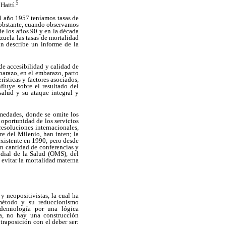
5
Haití.
el año 1957 teníamos tasas de
o obstante, cuando observamos
de los años 90 y en la década
zuela las tasas de mortalidad
n describe un informe de la
de accesibilidad y calidad de
barazo, en el embarazo, parto
rísticas y factores asociados,
fluye sobre el resultado del
salud y su ataque integral y
ermedades, donde se omite los
 oportunidad de los servicios
esoluciones internacionales,
re del Milenio, han inten; la
existente en 1990, pero desde
an cantidad de conferencias y
dial de la Salud (OMS), del
 evitar la mortalidad materna
y neopositivistas, la cual ha
 método y su reduccionismo
idemiología por una lógica
ta, no hay una construcción
traposición con el deber ser: