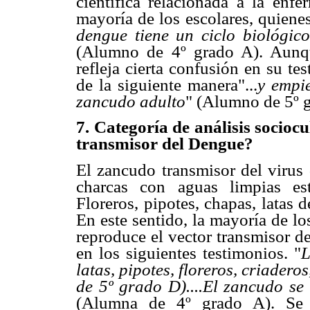
científica relacionada a la enfe
mayoría de los escolares, quienes
dengue tiene un ciclo biológico
(Alumno de 4º grado A). Aunqu
refleja cierta confusión en su tes
de la siguiente manera"...
y empie
zancudo adulto
" (Alumno de 5º 
7. Categoría de análisis socioc
transmisor del Dengue?
El zancudo transmisor del virus 
charcas con aguas limpias es
Floreros, pipotes, chapas, latas d
En este sentido, la mayoría de l
reproduce el vector transmisor de
en los siguientes testimonios. "
L
latas, pipotes, floreros, criade
de 5º grado D)....El zancudo se
(Alumna de 4º grado A). Se o