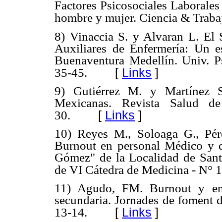
Factores Psicosociales Laborales
hombre y mujer. Ciencia & Trabaj
8) Vinaccia S. y Alvaran L. El
Auxiliares de Enfermería: Un e
Buenaventura Medellín. Univ. P
[
Links
]
35-45.
9) Gutiérrez M. y Martínez S
Mexicanas. Revista Salud de
[
Links
]
30.
10) Reyes M., Soloaga G., Pé
Burnout en personal Médico y 
Gómez" de la Localidad de Santa
de VI Cátedra de Medicina - N° 1
11) Agudo, FM. Burnout y eng
secundaria. Jornades de foment d
[
Links
]
13-14.