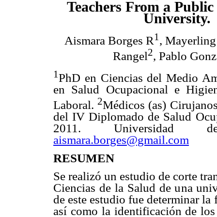
Teachers From a Public
University.
1
Aismara Borges R
, Mayerling
2
Rangel
, Pablo Gonz
1
PhD en Ciencias del Medio Am
en Salud Ocupacional e Higie
2
Laboral.
Médicos (as) Cirujanos 
del IV Diplomado de Salud Ocup
2011. Universidad de
aismara.borges@gmail.com
RESUMEN
Se realizó un estudio de corte tr
Ciencias de la Salud de una univ
de este estudio fue determinar l
así como la identificación de los