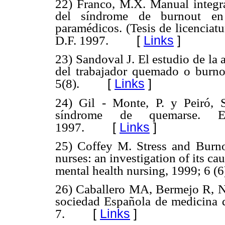
22) Franco, M.X. Manual integr
del síndrome de burnout en
paramédicos. (Tesis de licenciat
[
Links
]
D.F. 1997.
23) Sandoval J. El estudio de la 
del trabajador quemado o burno
[
Links
]
5(8).
24) Gil - Monte, P. y Peiró, S
síndrome de quemarse. Edi
[
Links
]
1997.
25) Coffey M. Stress and Burno
nurses: an investigation of its ca
mental health nursing, 1999; 6 (6
26) Caballero MA, Bermejo R, Ni
sociedad Española de medicina d
[
Links
]
7.