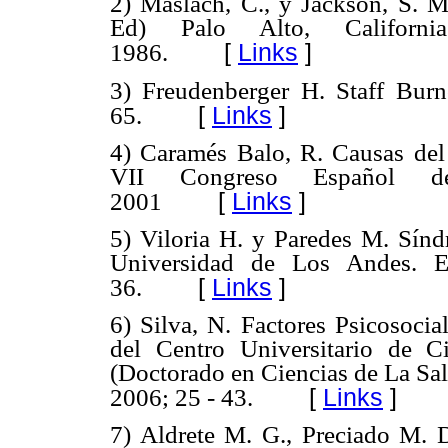
2) Maslach, C., y Jackson, S. M
Ed) Palo Alto, California
[
Links
]
1986.
3) Freudenberger H. Staff Burn
[
Links
]
65.
4) Caramés Balo, R. Causas del 
VII Congreso Español de 
[
Links
]
2001
5) Viloria H. y Paredes M. Sínd
Universidad de Los Andes. Ed
[
Links
]
36.
6) Silva, N. Factores Psicosocia
del Centro Universitario de Ci
(Doctorado en Ciencias de La Sal
[
Links
]
2006; 25 - 43.
7) Aldrete M. G., Preciado M. D