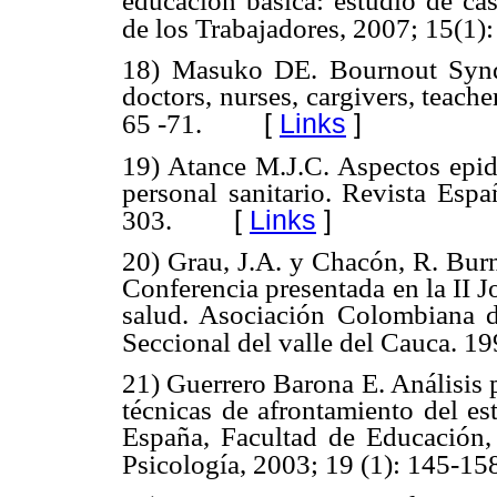
educación básica: estudio de ca
de los Trabajadores, 2007; 15(1):
18) Masuko DE. Bournout Synd
doctors, nurses, cargivers, teache
[
Links
]
65 -71.
19) Atance M.J.C. Aspectos epi
personal sanitario. Revista Espa
[
Links
]
303.
20) Grau, J.A. y Chacón, R. Burn
Conferencia presentada en la II J
salud. Asociación Colombiana 
Seccional del valle del Cauca. 19
21) Guerrero Barona E. Análisis 
técnicas de afrontamiento del es
España, Facultad de Educación,
Psicología, 2003; 19 (1): 145-15