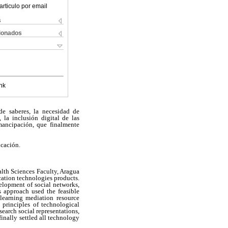
articulo por email
s
cionados
nk
de saberes, la necesidad de
 la inclusión digital de las
mancipación, que finalmente
cación.
alth Sciences Faculty, Aragua
ation technologies products.
elopment of social networks,
s approach used the feasible
 learning mediation resource
 principles of technological
earch social representations,
inally settled all technology