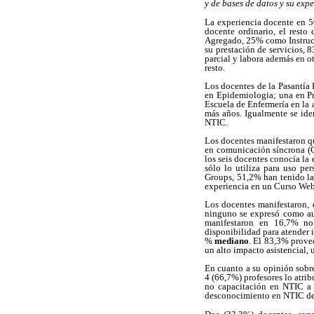
y de bases de datos y su exp
La experiencia docente en 5
docente ordinario, el resto
Agregado, 25% como Instruct
su prestación de servicios, 
parcial y labora además en ot
resto.
Los docentes de la Pasantía
en Epidemiologia; una en Prá
Escuela de Enfermería en la a
más años. Igualmente se ide
NTIC.
Los docentes manifestaron qu
en comunicación síncrona (C
los seis docentes conocía la
sólo lo utiliza para uso p
Groups, 51,2% han tenido la
experiencia en un Curso Web
Los docentes manifestaron, 
ninguno se expresó como aud
manifestaron en 16,7% no 
disponibilidad para atender
%
mediano
. El 83,3% prov
un alto impacto asistencial
En cuanto a su opinión sobre
4 (66,7%) profesores lo atri
no capacitación en NTIC a l
desconocimiento en NTIC del