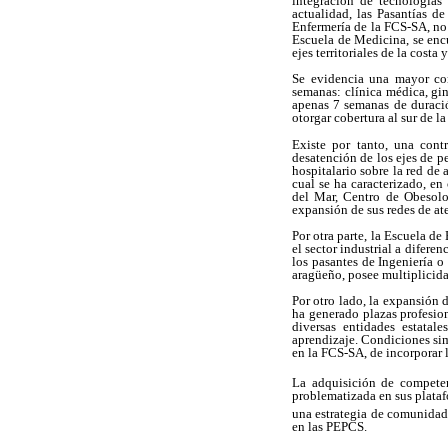
integración de tecnologías
actualidad, las Pasantías d
Enfermería de la FCS-SA, no 
Escuela de Medicina, se encu
ejes territoriales de la costa
Se evidencia una mayor con
semanas: clínica médica, gine
apenas 7 semanas de duració
otorgar cobertura al sur de l
Existe por tanto, una cont
desatención de los ejes de pe
hospitalario sobre la red de
cual se ha caracterizado, en
del Mar, Centro de Obesolo
expansión de sus redes de at
Por otra parte, la Escuela de
el sector industrial a diferen
los pasantes de Ingeniería o
aragüeño, posee multiplicida
Por otro lado, la expansión d
ha generado plazas profesion
diversas entidades estatal
aprendizaje. Condiciones sim
en la FCS-SA, de incorporar 
La adquisición de compete
problematizada en sus plataf
una estrategia de comunidad
en las PEPCS.