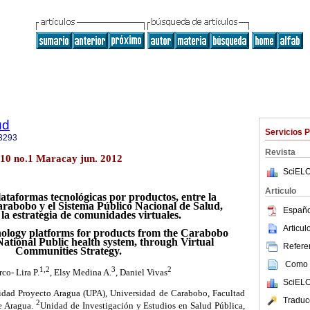
ud
Servicios 
3293
Revista
10 no.1 Maracay jun. 2012
SciELO
Articulo
lataformas tecnológicas por productos, entre la
rabobo y el Sistema Público Nacional de Salud,
Españo
la estrategia de comunidades virtuales.
Articu
hnology platforms for products from the Carabobo
ational Public health system, through Virtual
Referen
Communities Strategy.
Como c
1,2
3
2
co- Lira P.
, Elsy Medina A.
, Daniel Vivas
SciELO
nidad Proyecto Aragua (UPA), Universidad de Carabobo, Facultad
Traduc
2
de Aragua.
Unidad de Investigación y Estudios en Salud Pública,