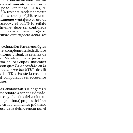
ción y mantenimiento de las
deran
altamente
ventajosa la
ó
poco
ventajoso. El 83,7%
16,3% restante moderadamente
o de saberes y 16,3% restante
ltamente
ventajoso el uso de
 mundo- , el 16,3% lo señaló
Internet debe ser controlada
de los encuentros dialógicos.
iempre este aspecto debía ser
 aproximación fenomenológica
mple complementariedad): Los
ntorno virtual, la interfaz de
a. Manifestaron requerir de
rfaz de los Grupos. Indicaron
taron que:
Lo aprendido en lo
stencia ante las NTIC
; de alli
 las TICs. Existe la creencia
del computador sus accesorios
usos.
stos abandonan sus hogares y
importante a ser considerado.
ntes y alejados del ambiente
e (continua) propias del área
te en los eminentes próximos
uso de la delincuencia por el