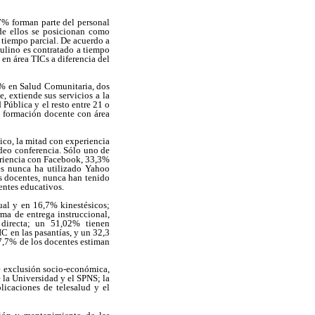
7% forman parte del personal
 de ellos se posicionan como
tiempo parcial. De acuerdo a
culino es contratado a tiempo
 en área TICs a diferencia del
0% en Salud Comunitaria, dos
, extiende sus servicios a la
 Pública y el resto entre 21 o
e formación docente con área
ico, la mitad con experiencia
deo conferencia. Sólo uno de
periencia con Facebook, 33,3%
es nunca ha utilizado Yahoo
s docentes, nunca han tenido
entes educativos.
ual y en 16,7% kinestésicos;
ma de entrega instruccional,
 directa; un 51,02% tienen
IC en las pasantías, y un 32,3
7,7% de los docentes estiman
de exclusión socio-económica,
 la Universidad y el SPNS; la
licaciones de telesalud y el