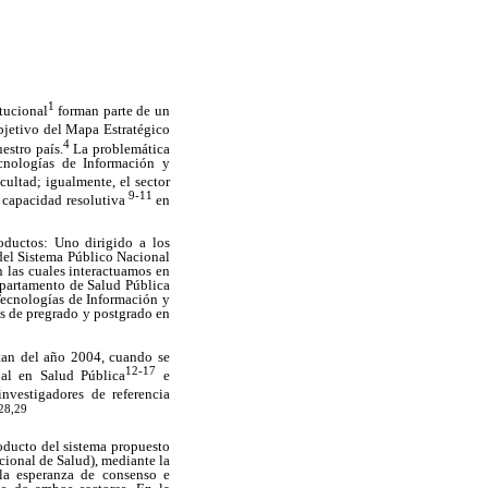
1
tucional
forman parte de un
bjetivo del Mapa Estratégico
4
estro país.
La problemática
cnologías de Información y
cultad; igualmente, el sector
9-11
u capacidad resolutiva
en
oductos: Uno dirigido a los
 del Sistema Público Nacional
 las cuales interactuamos en
epartamento de Salud Pública
Tecnologías de Información y
as de pregrado y postgrado en
atan del año 2004, cuando se
12-17
onal en Salud Pública
e
nvestigadores de referencia
28,29
ducto del sistema propuesto
ional de Salud), mediante la
 la esperanza de consenso e