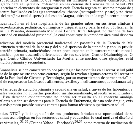
 supeditadas a lo humano, que validen las misiones y visiones constitucional
e grado para el Ejercicio Profesional en las carreras de Ciencias de la Salud (P
entrelazan elementos de integración y cada Escuela regenta su sistema propio de pa
entra focalizada en los ejes territoriales urbanos (metropolitano y este) y no tien
 y del sur (área rural dispersa), del estado Aragua, ubicado en la región centro norte co
centración en el área hospitalaria de las grandes urbes, en sus áreas clínicas
co-obstétrica, pediátrica; quirúrgica y psiquiátrica) y para la salud pública, en l
n. La Pasantía, denominada Medicina General Rural Integral, no dispone de facil
a entidad en modalidad presencial, la cual constituye la verdadera área rural dispersa
radicción del modelo presencial tradicional de pasantías de la Escuela de Med
rtinencia territorial de la costa y del sur, dispersión de la atención y con un priv
 atención primaria, traduciéndose en un poco impacto en la estructura institucional 
 cambio, por un desarrollo diferenciado de sus servicios: Centro Oftalmológico; 
gia, Centro Clínico Universitario La Morita, entre muchos otros ejemplos, evi
ención primaria y secundaria.
 Bioanálisis se han caracterizado por privilegiar las pasantías en el sector salud pú
cia de lo que ocurre con otras carreras, según lo revelan algunos actores del sector i
 de la Facultad de Ciencia y Tecnología, por su mayor tiempo de permanencia", a p
d de empresas en las áreas de alimentos, textiles y medicamentos que reclaman tal 
e las redes de atención primaria y secundaria en salud, a través de los laboratorio
ales vacantes no cubiertas, percibido institucionalmente, al recibirse solicitudes 
es. Esta demanda evidentemente no podrá ser resuelta en el contexto analóg
ilares pueden ser descritas para la Escuela de Enfermería, de esta sede Aragua, exi
lo más pronto posible nuevas carreras para formar técnicos superiores en salud.
3
ncias NTIC
y la integración de sus productos, brindan una oportunidad de so
ormas tecnológicas en los sectores de salud y educación, lo cual motiva el diseño d
31-35
36,37
es virtuales,
(Grupos Yahoo - Facebook)
como recurso de mediación de 