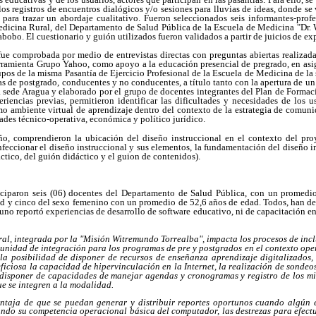
los registros de encuentros dialógicos y/o sesiones para lluvias de ideas, donde se 
, para trazar un abordaje cualitativo. Fueron seleccionados seis informantes-prof
edicina Rural, del Departamento de Salud Pública de la Escuela de Medicina "Dr. 
obo. El cuestionario y guión utilizados fueron validados a partir de juicios de expe
 fue comprobada por medio de entrevistas directas con preguntas abiertas realizad
herramienta Grupo Yahoo, como apoyo a la educación presencial de pregrado, en asi
pos de la misma Pasantía de Ejercicio Profesional de la Escuela de Medicina de la
as de postgrado, conducentes y no conducentes, a título tanto con la apertura de
sede Aragua y elaborado por el grupo de docentes integrantes del Plan de Forma
encias previas, permitieron identificar las dificultades y necesidades de los us
mo ambiente virtual de aprendizaje dentro del contexto de la estrategia de comuni
idades técnico-operativa, económica y político jurídico.
eño, comprendieron la ubicación del diseño instruccional en el contexto del proy
onfeccionar el diseño instruccional y sus elementos, la fundamentación del diseño in
ctico, del guión didáctico y el guion de contenidos).
ticiparon seis (06) docentes del Departamento de Salud Pública, con un promed
d y cinco del sexo femenino con un promedio de 52,6 años de edad. Todos, han d
uno reportó experiencias de desarrollo de software educativo, ni de capacitación e
al, integrada por la "Misión Witremundo Torrealba", impacta los procesos de inclu
nidad de integración para los programas de pre y postgrados en el contexto oper
la posibilidad de disponer de recursos de enseñanza aprendizaje digitalizados,
ficiosa la
capacidad de hipervinculación en la Internet, la realización de sondeos 
e disponer de capacidades de manejar agendas y cronogramas y registro de los mi
e se integren a la modalidad.
entaja de que se puedan generar y distribuir reportes oportunos cuando algún 
ando su competencia operacional básica del computador, las destrezas para efect