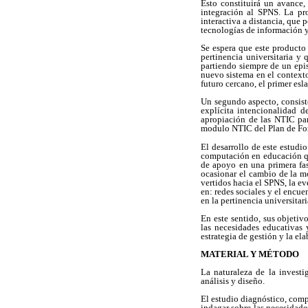
Esto constituirá un avance
integración al SPNS. La pr
interactiva a distancia, que 
tecnologías de información y
Se espera que este producto 
pertinencia universitaria y
partiendo siempre de un epi
nuevo sistema en el contexto
futuro cercano, el primer es
Un segundo aspecto, consiste
explícita intencionalidad d
apropiación de las NTIC par
modulo NTIC del Plan de For
El desarrollo de este estudio
computación en educación qu
de apoyo en una primera fase
ocasionar el cambio de la mo
vertidos hacia el SPNS, la e
en: redes sociales y el encue
en la pertinencia universitari
En este sentido, sus objetiv
las necesidades educativas 
estrategia de gestión y la el
MATERIAL Y MÉTODO
La naturaleza de la investi
análisis y diseño.
El estudio diagnóstico, com
indagar sobre las necesidades