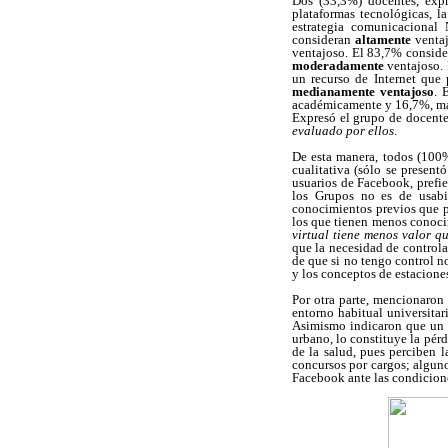
Dos (33,3%) docentes, expr
plataformas tecnológicas, l
estrategia comunicaciona
consideran
altamente
venta
ventajoso. El 83,7% consid
moderadamente
ventajoso.
un recurso de Internet que 
medianamente ventajoso
. 
académicamente y 16,7%, mani
Expresó el grupo de docent
evaluado por ellos
.
De esta manera, todos (100%
cualitativa (sólo se presen
usuarios de Facebook, prefier
los Grupos no es de usabil
conocimientos previos que pe
los que tienen menos conoci
virtual tiene menos valor q
que la necesidad de controla
de que si no tengo control n
y los conceptos de estaciones
Por otra parte, mencionaron
entorno habitual universitar
Asimismo indicaron que un e
urbano, lo constituye la pér
de la salud, pues perciben 
concursos por cargos; alguno
Facebook ante las condiciones