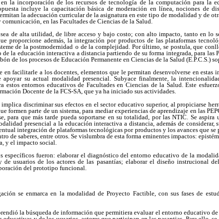
, en la incorporación de los recursos de tecnología de la computación para la 
opuesta incluye la capacitación básica de moderación en línea, nociones de dis
permitan la adecuación curricular de la asignatura en este tipo de modalidad y de ot
 comunicación, en las Facultades de Ciencias de la Salud.
sea de alta utilidad, de libre acceso y bajo costo; con alto impacto, tanto en lo
 que proporcione además, la integración por productos de las plataformas tecno
steme de la postmodernidad
o de la complejidad. Por último, se postula, que conll
 de la educación interactiva a distancia partiendo de su forma integrada, para la
labón de los procesos de Educación Permanente en Ciencias de la Salud (E.P.C.S.) so
 en facilitarle a los docentes, elementos que le permitan desenvolverse en estas in
e apoyar su actual modalidad presencial. Subyace finalmente, la intencionalid
a estos entornos educativos de Facultades en Ciencias de la Salud. Este esfuerz
mación Docente de la FCS-SA, que ya ha iniciado sus actividades.
 implica discriminar sus efectos en el sector educativo superior, al propiciarse he
e formen parte de un sistema, para mediar experiencias de aprendizaje en las P
, para que más tarde pueda soportarse en su totalidad, por las NTIC. Se aspira u
dalidad presencial a la educación interactiva a distancia, además de considerar, 
ventual integración de plataformas tecnológicas por productos y los avances que se 
ntro de saberes, entre otros. Se vislumbra de esta forma eminentes impactos: epistémi
a, y el impacto social.
os específicos fueron: elaborar el diagnóstico del entorno educativo de la modal
y de usuarios de los actores de las pasantías; elaborar el diseño instrucional de
aboración del prototipo funcional.
gación se enmarca en la modalidad de Proyecto Factible, con sus fases de estudi
prendió la búsqueda de información que permitiera evaluar el entorno educativo de
 educativas y de los usuarios, actores que participan en las pasantias. Para ello, s