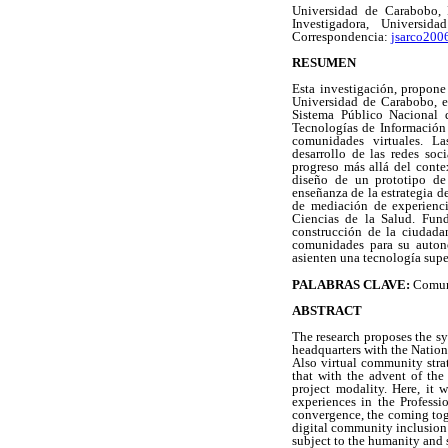
Universidad de Carabobo, 
Investigadora, Universi
Correspondencia:
jsarco200
RESUMEN
Esta investigación, propone 
Universidad de Carabobo, e
Sistema Público Nacional d
Tecnologías de Información 
comunidades virtuales. La
desarrollo de las redes soc
progreso más allá del conte
diseño de un prototipo de 
enseñanza de la estrategia 
de mediación de experienci
Ciencias de la Salud. Fund
construcción de la ciudadan
comunidades para su autono
asienten una tecnología suped
PALABRAS CLAVE:
Comuni
ABSTRACT
The research proposes the sy
headquarters with the Natio
Also virtual community stra
that with the advent of the
project modality. Here, it 
experiences in the Professi
convergence, the coming toge
digital community inclusion 
subject to the humanity and s