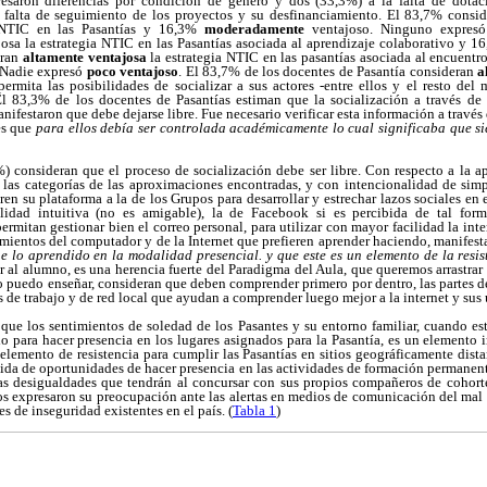
esaron diferencias por condición de género y dos (33,3%) a la falta de dota
a falta de seguimiento de los proyectos y su desfinanciamiento. El 83,7% consi
l NTIC en las Pasantías y 16,3%
moderadamente
ventajoso. Ninguno expres
josa la estrategia NTIC en las Pasantías asociada al aprendizaje colaborativo y 
eran
altamente ventajosa
la estrategia NTIC en las pasantías asociada al encuentr
 Nadie expresó
poco ventajoso
. El 83,7% de los docentes de Pasantía consideran
a
permita las posibilidades de socializar a sus actores -entre ellos y el resto del
El 83,3% de los docentes de Pasantías estiman que la socialización a través de 
festaron que debe dejarse libre. Fue necesario verificar esta información a través 
es que
para ellos debía ser controlada académicamente
lo cual significaba que s
) consideran que el proceso de socialización debe ser libre. Con respecto a la
tó las categorías de las aproximaciones encontradas, y con intencionalidad de si
en su plataforma a la de los Grupos para desarrollar y estrechar lazos sociales en e
idad intuitiva (no es amigable), la de Facebook si es percibida de tal form
rmitan gestionar bien el correo personal, para utilizar con mayor facilidad la inte
mientos del computador y de la Internet que prefieren aprender haciendo, manifes
ue lo aprendido en la modalidad presencial. y que este es un elemento de la resi
r al alumno, es una herencia fuerte del Paradigma del Aula, que queremos arrastrar a
o puedo enseñar, consideran que deben comprender primero por dentro, las partes 
 de trabajo y de red local que ayudan a comprender luego mejor a la internet y sus 
 que los sentimientos de soledad de los Pasantes y su entorno familiar, cuando e
io para hacer presencia en los lugares asignados para la Pasantía, es un elemento 
lemento de resistencia para cumplir las Pasantías en sitios geográficamente dista
dida de oportunidades de hacer presencia en las actividades de formación permanent
las desigualdades que tendrán al concursar con sus propios compañeros de cohor
s expresaron su preocupación ante las alertas en medios de comunicación del mal 
 de inseguridad existentes en el país. (
Tabla 1
)