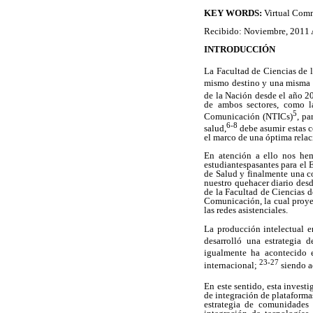
KEY WORDS:
Virtual Comm
Recibido: Noviembre, 2011
INTRODUCCIÓN
La Facultad de Ciencias de 
mismo destino y una misma m
de la Nación desde el año 2
de ambos sectores, como l
5
Comunicación (NTICs)
, pa
6-8
salud,
debe asumir estas c
el marco de una óptima relac
En atención a ello nos hem
estudiantespasantes para el 
de Salud y finalmente una c
nuestro quehacer diario des
de la Facultad de Ciencias 
Comunicación, la cual proyec
las redes asistenciales.
La producción intelectual e
desarrolló una estrategia d
igualmente ha acontecido 
23-27
internacional;
siendo ad
En este sentido, esta invest
de integración de plataform
estrategia de comunidades 