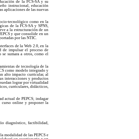
educación de la FCS-SA y su
eño instrucional, educación
ras aplicaciones de las nuevas
 socio-tecnológico como en la
lógicas de la FCS-SA y SPNS,
eve a la estructuración de un
s PEPCS y que consolide en un
portadas por las NTIC.
terfaces de la Web 2.0, en la
ad de impulsar el proceso de
o se sumara a otros, como el
rramientas de tecnología de la
EPCS como modelo integrado y
n alto impacto curricular, al
sus interacciones y productos
puedan lograr por virtualidad
cos, curriculares, didácticos,
idad actual de PEPCS; indagar
l curso online y proponer la
o diagnóstico, factibilidad,
 la modalidad de las PEPCS e
e elaboró un cuestionario y un