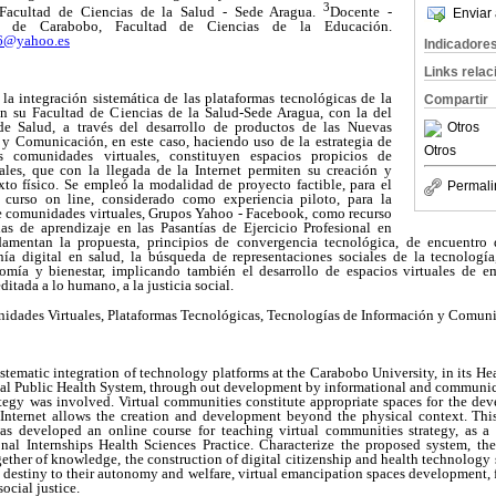
3
Facultad de Ciencias de la Salud - Sede Aragua.
Docente -
Enviar 
dad de Carabobo, Facultad de Ciencias de la Educación.
6@yahoo.es
Indicadore
Links rela
la integración sistemática de las plataformas tecnológicas de la
Compartir
n su Facultad de Ciencias de la Salud-Sede Aragua, con la del
e Salud, a través del desarrollo de productos de las Nuevas
Otros
y Comunicación, en este caso, haciendo uso de la estrategia de
Otros
s comunidades virtuales, constituyen espacios propicios de
iales, que con la llegada de la Internet permiten su creación y
xto físico. Se empleó la modalidad de proyecto factible, para el
Permali
curso on line, considerado como experiencia piloto, para la
de comunidades virtuales, Grupos Yahoo - Facebook, como recurso
as de aprendizaje en las Pasantías de Ejercicio Profesional en
amentan la propuesta, principios de convergencia tecnológica, de encuentro 
ía digital en salud, la búsqueda de representaciones sociales de la tecnología,
mía y bienestar, implicando también el desarrollo de espacios virtuales de e
itada a lo humano, a la justicia social.
dades Virtuales, Plataformas Tecnológicas, Tecnologías de Información y Comuni
stematic integration of technology platforms at the Carabobo University, in its He
nal Public Health System, through out development by informational and communic
tegy was involved. Virtual communities constitute appropriate spaces for the dev
 Internet allows the creation and development beyond the physical context. Thi
was developed an online course for teaching virtual communities strategy, as a
onal Internships Health Sciences Practice. Characterize the proposed system, the
ther of knowledge, the construction of digital citizenship and health technology s
destiny to their autonomy and welfare, virtual emancipation spaces development, f
ocial justice.