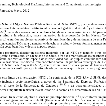
unities, Technological Platforms; Information and Comunication technologies.
 Aprobado: Mayo, 2012
la Salud (FCS) y el Sistema Público Nacional de Salud (SPNS), por mandato consti
2
isión. Este mandato constitucional, su marco legislativo derivado
y el primer o
3
004,
demandan avanzar en la conformación de una nueva estructura social para nu
a salud y la educación, hacen imperativo la incorporación de las Nuevas Te
ra solventar los problemas educativos de masificación y de pertinencia de esta Fa
ompetencias TICs para garantizar el derecho a la salud y de esta forma aumentar s
ión costo beneficio y de alto impacto social.
os propuesto, diseñar un sistema integrado por las NTICs y también otros pr
Ejercicio Profesional en Ciencias de la Salud, otro a los monitores de las pasantías
omunidad virtual como espacio de interactividad con las propias comunidades con
de la academia. Este diseño, está concebido como una propuesta estratégica del D
de la Salud-Sede Aragua (FCS-SA), dentro de su línea de investigación de Nuevas 
tara su desarrollo por ejes territoriales de pertinencia, que integren a los program
n esta línea de investigación NTIC y la pertinencia de la FCS-SA y el SPNS, d
e inclusión socio-tecnológica, a través de las Pasantías de Ejercicio Profesi
18-22
en el resto de la Universidad de Carabobo
y en otras universidades e i
emás importante remarcar los esfuerzos de la nación en el desarrollo de las NTICs.
30
igación, tiene como objetivo diseñar un prototipo funcional,
que conforma un pro
as tecnológicas por productos NTIC (Universidad de Carabobo - Sistema Público Nac
virtuales. La puesta en práctica de esta propuesta y sus productos, siembran