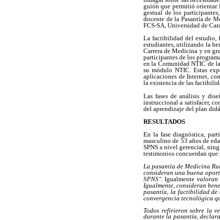
guión que permitió orientar 
gestual de los participantes
docente de la Pasantía de M
FCS-SA, Universidad de Carab
La factibilidad del estudio,
estudiantes, utilizando la 
Carrera de Medicina y en gru
participantes de los program
en la Comunidad NTIC de la 
su módulo NTIC. Estas experi
aplicaciones de Internet, co
la existencia de las factibil
Las fases de análisis y dis
instruccional a satisfacer, c
del aprendizaje del plan didá
RESULTADOS
En la fase diagnóstica, par
masculino de 53 años de eda
SPNS a nivel gerencial, ning
testimonios concuerdan que:
La pasantía de Medicina Rur
consideran una buena oportu
SPNS"
. Igualmente
valoran 
Igualmente, consideran bene
pasantía, la factibilidad d
convergencia tecnológica qu
Todos refirieron sobre la v
durante la pasantía, declar