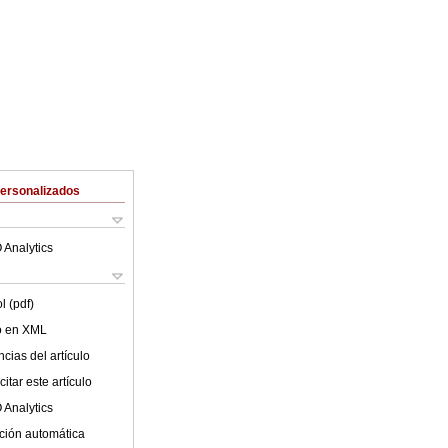
Personalizados
 Analytics
l (pdf)
lo en XML
cias del artículo
itar este artículo
 Analytics
ción automática