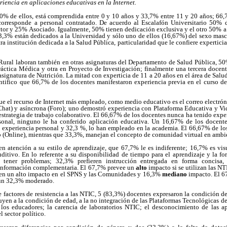
eriencia en aplicaciones educativas en la Internet.
0% de ellos, está comprendida entre 0 y 10 años y 33,7% entre 11 y 20 años; 66,
 corresponde a personal contratado. De acuerdo al Escalafón Universitario 50%
or y 25% Asociado. Igualmente, 50% tienen dedicación exclusiva y el otro 50% a 
83,3% están dedicados a la Universidad y sólo uno de ellos (16,67%) del sexo mas
ra institución dedicada a la Salud Pública, particularidad que le confiere experticia
 Rural laboran también en otras asignaturas del Departamento de Salud Pública, 5
ctica Médica y otra en Proyecto de Investigación; finalmente una tercera docente
signatura de Nutrición. La mitad con experticia de 11 a 20 años en el área de Salud
ntifico que 66,7% de los docentes manifestaron experiencia previa en el curso d
e el recurso de Internet más empleado, como medio educativo es el correo electrón
hat) y asíncrona (Foro); uno demostró experiencia con Plataforma Educativa y Vi
 estrategia de trabajo colaborativo. El 66,67% de los docentes nunca ha tenido ex
ersonal, ninguno le ha conferido aplicación educativa. Un 16,67% de los docent
 experiencia personal y 32,3 %, lo han empleado en la academia. El 66,67% de lo
 (Online), mientras que 33,3%, manejan el concepto de comunidad virtual en ambi
en atención a su estilo de aprendizaje, que 67,7% le es indiferente; 16,7% es vis
itivo. En lo referente a su disponibilidad de tiempo para el aprendizaje y la for
tener problemas; 32,3% prefieren instrucción entregada en forma concisa,
 información complementaria. El 67,7% prevee un
alto
impacto si se utilizan las NT
een un alto impacto en el SPNS y las Comunidades y 16,3%
mediano
impacto. El 6
, un 32,3% moderado.
 factores de resistencia a las NTIC, 5 (83,3%) docentes expresaron la condición 
buyen a la condición de edad, a la no integración de las Plataformas Tecnológicas de
os educadores; la carencia de laboratorios NTIC; el desconocimiento de las ap
 sector político.