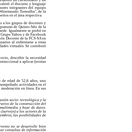
valoró el discurso y lenguaje
esores integrantes del equipo
Witremundo Torrealba", de la
rtos en el área respectiva.
as a los grupos de docentes y
gnaturas de Quinto Año de la
 sede. Igualmente se probó en
 un Grupo Yahoo y de Facebook
ción Docente de la FCS-SA en
uarios al enfrentarse a estas
dades virtuales. Se corroboró
ecto, describir la necesidad
struccional a aplicar (teorías
io de edad de 52,6 años, uno
esempeñado actividades en el
n moderación en línea. En sus
sión socio- tecnológica y la
ativo de la construcción del
 multimedia y base de datos.
(surveys) a los actores de la
embros, las posibilidades de
evento no se desarrolle bien
uar consultas de información