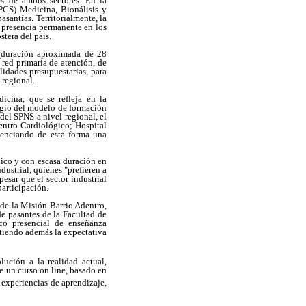
es de ambos sectores. En la
EPCS) Medicina, Bionálisis y
santías. Territorialmente, la
e presencia permanente en los
stera del país.
 (duración aproximada de 28
a red primaria de atención, de
idades presupuestarias, para
 regional.
icina, que se refleja en la
ilegio del modelo de formación
del SPNS a nivel regional, el
Centro Cardiológico; Hospital
denciando de esta forma una
blico y con escasa duración en
ndustrial, quienes "prefieren a
esar que el sector industrial
participación.
s de la Misión Barrio Adentro,
de pasantes de la Facultad de
ico presencial de enseñanza
stiendo además la expectativa
lución a la realidad actual,
e un curso on line, basado en
experiencias de aprendizaje,