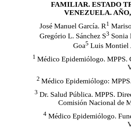
FAMILIAR. ESTADO T
VENEZUELA. AÑO, 
1
José Manuel García. R
Mariso
3
Gregório L. Sánchez S
Sonia
5
Goa
Luis Montiel 
1
Médico Epidemiólogo. MPPS. C
V
2
Médico Epidemiólogo: MPPS. 
3
Dr. Salud Pública. MPPS. Direc
Comisión Nacional de Me
4
Médico Epidemiólogo. Fund
V