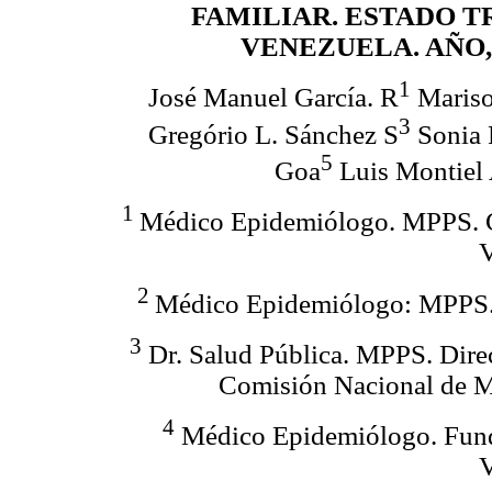
FAMILIAR. ESTADO T
VENEZUELA. AÑO, 
1
José Manuel García. R
Mariso
3
Gregório L. Sánchez S
Sonia
5
Goa
Luis Montiel 
1
Médico Epidemiólogo. MPPS. C
V
2
Médico Epidemiólogo: MPPS. 
3
Dr. Salud Pública. MPPS. Direc
Comisión Nacional de Me
4
Médico Epidemiólogo. Fund
V