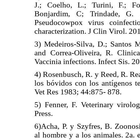
J.; Coelho, L.; Turini, F.; Fo
Bonjardim, C; Trindade, G.
Pseudocowpox virus coinfectio
characterization. J Clin Virol. 2
3) Medeiros-Silva, D.; Santos Mo
and Correa-Oliveira, R. Clinica
Vaccinia infections. Infect Sis. 2
4) Rosenbusch, R. y Reed, R. Rea
los bóvidos con los antígenos t
Vet Res 1983; 44:875- 878.
5) Fenner, F. Veterinary virol
Press.
6)Acha, P. y Szyfres, B. Zoonos
al hombre y a los animales. 2a. 