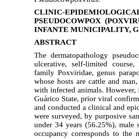
CLINIC-EPIDEMIOLOGICAL 
PSEUDOCOWPOX (POXVIRU
INFANTE MUNICIPALITY, 
ABSTRACT
The dermatopathology pseudoc
ulcerative, self-limited cours
family Poxviridae, genus parap
whose hosts are cattle and man, 
with infected animals. However, 
Guárico State, prior viral confi
and conducted a clinical and epid
were surveyed, by purposive sam
under 34 years (56.25%), male 
occupancy corresponds to the m