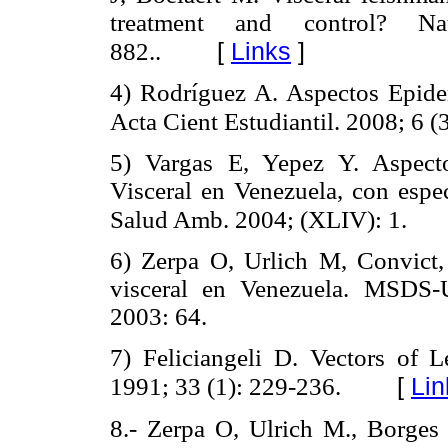
treatment and control? Nat
[
Links
]
882..
4) Rodríguez A. Aspectos Epidem
Acta Cient Estudiantil. 2008; 6 (
5) Vargas E, Yepez Y. Aspect
Visceral en Venezuela, con espec
Salud Amb. 2004; (XLIV): 1.
6) Zerpa O, Urlich M, Convict, 
visceral en Venezuela. MSDS-U
2003: 64.
7) Feliciangeli D. Vectors of L
[
Lin
1991; 33 (1): 229-236.
8.- Zerpa O, Ulrich M., Borge