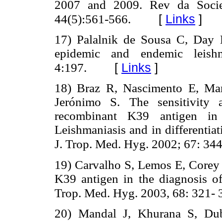
2007 and 2009. Rev da Socie
[
Links
]
44(5):561-566.
17) Palalnik de Sousa C, Day 
epidemic and endemic leishm
[
Links
]
4:197.
18) Braz R, Nascimento E, Ma
Jerónimo S. The sensitivity 
recombinant K39 antigen in 
Leishmaniasis and in differentiat
J. Trop. Med. Hyg. 2002; 67: 34
19) Carvalho S, Lemos E, Corey 
K39 antigen in the diagnosis of 
Trop. Med. Hyg. 2003, 68: 321- 
20) Mandal J, Khurana S, Du