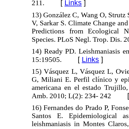
[
Links
]
211.
13) González C, Wang O, Strutz 
V, Sarkar S. Climate Change and
Predictions from Ecological 
Species. PLoS Negl. Trop. Dis. 2
14) Ready PD. Leishmaniasis em
[
Links
]
15:19505.
15) Vásquez L, Vásquez L, Ovi
G, Miliani E. Perfil clínico y e
americana en el estado Trujill
Amb. 2010; L(2): 234- 242
16) Fernandes do Prado P, Fonsec
Santos E. Epidemiological a
leishmaniasis in Montes Claros,