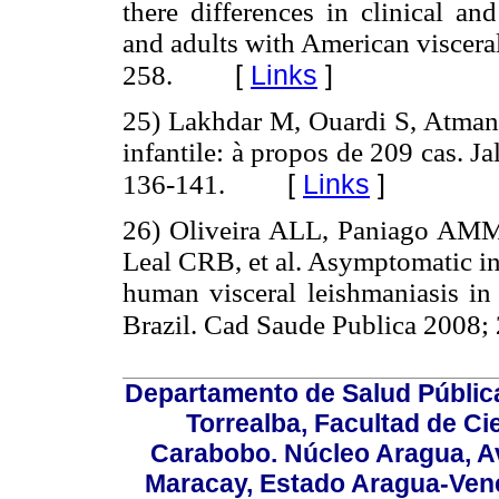
there differences in clinical an
and adults with American viscera
[
Links
]
258.
25) Lakhdar M, Ouardi S, Atmani
infantile: à propos de 209 cas. Ja
[
Links
]
136-141.
26) Oliveira ALL, Paniago AM
Leal CRB, et al. Asymptomatic inf
human visceral leishmaniasis in
Brazil. Cad Saude Publica 2008;
Departamento de Salud Públic
Torrealba, Facultad de Ci
Carabobo. Núcleo Aragua, Av.
Maracay, Estado Aragua-Vene