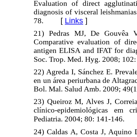
Evaluation of direct agglutina
diagnosis of visceral leishmania
[
Links
]
78.
21) Pedras MJ, De Gouvêa Vi
Comparative evaluation of dire
antigen ELISA and IFAT for diagn
Soc. Trop. Med. Hyg. 2008; 102:
22) Agreda I, Sánchez E. Prevale
en un área periurbana de Altagra
Bol. Mal. Salud Amb. 2009; 49(1
23) Queiroz M, Alves J, Correia 
clínico-epidemiológicas em c
Pediatria. 2004; 80: 141-146.
24) Caldas A, Costa J, Aquino D