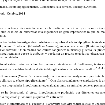
rmaco, Efecto hipoglicemiante, Cundeamor, Pata de vaca, Eucalipto, Achiote.
ado: Octubre, 2014
es es la terapéutica más frecuente en la medicina tradicional y en la medicina a
a sido el inicio de numerosas investigaciones de gran importancia; lo que ha mot
antas
bjetivo de ésta investigación consistió en comprobar el efecto hipoglicemiante de
4 plantas: Cundeamor (
Momórdica charantia
), urape o Pata de vaca (
Bauhinia forf
Bixa orellana L
.); en medios con células sanguíneas humanas y glucosa. Se preten
hipoglicemiante que se le atribuye, y pueda ser un recurso terapéutico eficaz, co
as comunidades.
cional existen estudios sobre las plantas contenidas en el fitofármaco, tanto 
2, 3, 4,
macéuticos evidenciandose el efecto hipoglicemiante de cada uno de ellos.
 el Cundeamor (
Momórdica charantia
) como tratamiento coadyuvante
para tratar l
4,7
s clínicos su efecto hipoglicemiante.
Otra planta comúnmente empleada es la ura
tribuyen propiedades hipoglicemiantes, evaluadas tanto en animales como en paciente
 se ha demostrado el efecto hipoglicemiante producido por diferentes especi
3
5
ia forficata
y
Bauhinia purpurea L
, entre otras.
as en el fitofármaco es el eucalipto (
Eucalyptus globulus labill
), la cual es una p