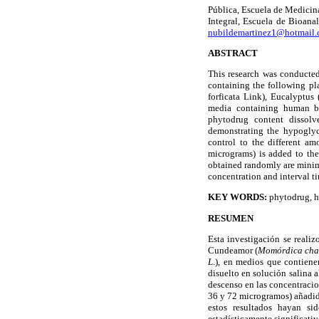
Pública, Escuela de Medicin
Integral, Escuela de Bioana
nubildemartinez1@hotmail
ABSTRACT
This research was conducte
containing the following p
forficata Link), Eucalyptus
media containing human bl
phytodrug content dissol
demonstrating the hypoglyce
control to the different a
micrograms) is added to the
obtained randomly are minima
concentration and interval ti
KEY WORDS:
phytodrug, h
RESUMEN
Esta investigación se reali
Cundeamor (
Momórdica cha
L
.), en medios que contiene
disuelto en solución salina
descenso en las concentracion
36 y 72 microgramos) añadida
estos resultados hayan si
estadísticamente significati