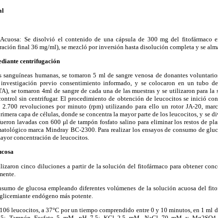
al
 Acuosa: Se disolvió el contenido de una cápsula de 300 mg del fitofármaco e
tración final 36 mg/ml), se mezcló por inversión hasta disolución completa y se alm
ediante centrifugación
as sanguíneas humanas, se tomaron 5 ml de sangre venosa de donantes voluntario
a investigación previo consentimiento informado, y se colocaron en un tubo d
A), se tomaron 4ml de sangre de cada una de las muestras y se utilizaron para la 
ontrol sin centrifugar. El procedimiento de obtención de leucocitos se inició con
a 2.700 revoluciones por minuto (rpm) utilizando para ello un rotor JA-20, mar
rimera capa de células, donde se concentra la mayor parte de los leucocitos, y se di
ueron lavadas con 600 μl de tampón fosfato salino para eliminar los restos de pla
matológico marca Mindray BC-2300. Para realizar los ensayos de consumo de gluco
ayor concentración de leucocitos.
ucosa
ealizaron cinco diluciones a partir de la solución del fitofármaco para obtener conc
mente.
nsumo de glucosa empleando diferentes volúmenes de la solución acuosa del fitof
poglicemiante endógeno más potente.
106 leucocitos, a 37°C por un tiempo comprendido entre 0 y 10 minutos, en 1 ml 
5; Tampón Fosfato 5 mM, pH 7,5; KCl 2,5 mM, NaCl 70 mM y Mg2SO4 2