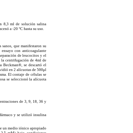
n 8,3 ml de solución salina
acenó a -20 °C hasta su uso.
s sanos, que manifestaron su
e ensayo con anticoagulante
separación de leucocitos y el
 la centrifugación de 4ml de
ca Beckman®, se descartó el
vidió en 2 alícuotas de 500μl
sma. El contaje de células se
sa se seleccionó la alícuota
entraciones de 3, 9, 18, 36 y
ármaco y se utilizó insulina
de un medio iónico apropiado
,5 mM) bajo condiciones