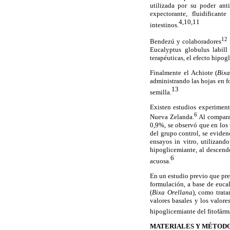
utilizada por su poder ant
expectorante, fluidifican
4,10,11
intestinos.
12
Bendezú y colaboradores
Eucalyptus globulus labill
terapéuticas, el efecto hipo
Finalmente el Achiote (
Bixa
administrando las hojas en f
13
semilla.
Existen estudios experiment
6
Nueva Zelanda.
Al comparar
0,9%, se observó que en los
del grupo control, se eviden
ensayos in vitro, utilizan
hipoglicemiante, al descende
6
acuosa.
En un estudio previo que pre
formulación, a base de eucal
(
Bixa Orellana
), como trata
valores basales y los valore
hipoglicemiante del fitofárm
MATERIALES Y MÉTOD