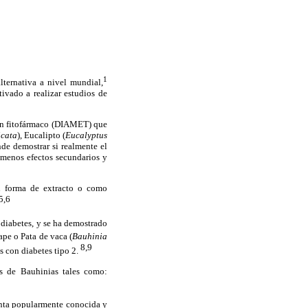
1
lternativa a nivel mundial,
ivado a realizar estudios de
 un fitofármaco (DIAMET) que
icata
), Eucalipto (
Eucalyptus
de demostrar si realmente el
n menos efectos secundarios y
en forma de extracto o como
 5,6
a diabetes, y se ha demostrado
pe o Pata de vaca (
Bauhinia
8,9
s con diabetes tipo 2.
es de Bauhinias tales como:
lanta popularmente conocida y