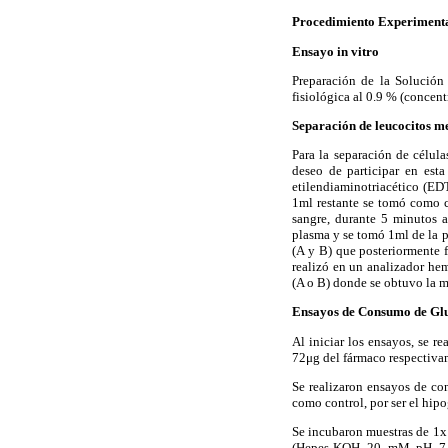
Procedimiento Experiment
Ensayo in vitro
Preparación de la Solución
fisiológica al 0.9 % (concen
Separación de leucocitos m
Para la separación de célul
deseo de participar en est
etilendiaminotriacético (EDT
1ml restante se tomó como c
sangre, durante 5 minutos 
plasma y se tomó 1ml de la p
(A y B) que posteriormente f
realizó en un analizador he
(A o B) donde se obtuvo la m
Ensayos de Consumo de Gl
Al iniciar los ensayos, se r
72μg del fármaco respectiva
Se realizaron ensayos de co
como control, por ser el hi
Se incubaron muestras de 1x
(Hepes-KOH 20 mM pH 7,