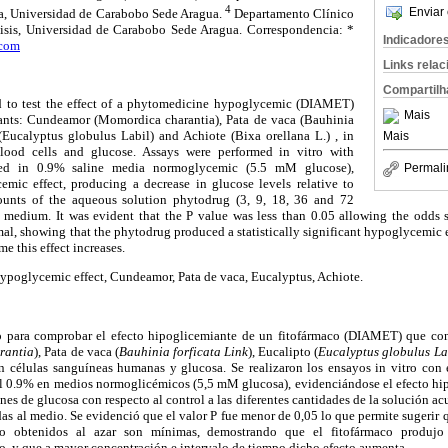
4
Enviar 
a, Universidad de Carabobo Sede Aragua.
Departamento Clínico
lisis, Universidad de Carabobo Sede Aragua. Correspondencia: *
Indicadore
.com
Links rela
Compartilh
d to test the effect of a phytomedicine hypoglycemic (DIAMET)
Mais
lants: Cundeamor (Momordica charantia), Pata de vaca (Bauhinia
 (Eucalyptus globulus Labil) and Achiote (Bixa orellana L.) , in
Mais
ood cells and glucose. Assays were performed in vitro with
ved in 0.9% saline media normoglycemic (5.5 mM glucose),
Permali
mic effect, producing a decrease in glucose levels relative to
mounts of the aqueous solution phytodrug (3, 9, 18, 36 and 72
 medium. It was evident that the P value was less than 0.05 allowing the odds su
l, showing that the phytodrug produced a statistically significant hypoglycemic ef
me this effect increases.
ypoglycemic effect, Cundeamor, Pata de vaca, Eucalyptus, Achiote.
zo para comprobar el efecto hipoglicemiante de un fitofármaco (DIAMET) que cont
rantia
), Pata de vaca (
Bauhinia forficata
Link
), Eucalipto (
Eucalyptus globulus La
n células sanguíneas humanas y glucosa. Se realizaron los ensayos in vitro con 
 al 0.9% en medios normoglicémicos (5,5 mM glucosa), evidenciándose el efecto hip
es de glucosa con respecto al control a las diferentes cantidades de la solución acu
s al medio. Se evidenció que el valor P fue menor de 0,05 lo que permite sugerir 
do obtenidos al azar son mínimas, demostrando que el fitofármaco produjo
vo, y que a mayor concentración e intervalo de tiempo dicho efecto aumenta.