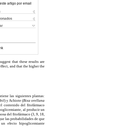
este artigo por email
s
cionados
ar
nk
ggest that these results are
fect, and that the higher the
iene las siguientes plantas:
bil
) y Achiote (
Bixa orellana
el contenido del fitofármaco
oglicemiante, al producir un
osa del fitofármaco (3, 9, 18,
que las probabilidades de que
 un efecto hipoglicemiante