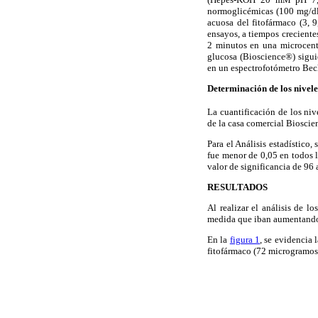
normoglicémicas (100 mg/dl)
acuosa del fitofármaco (3, 
ensayos, a tiempos creciente
2 minutos en una microcent
glucosa (Bioscience®) siguie
en un espectrofotómetro B
Determinación de los nivele
La cuantificación de los ni
de la casa comercial Bioscie
Para el Análisis estadístico,
fue menor de 0,05 en todos 
valor de significancia de 96
RESULTADOS
Al realizar el análisis de l
medida que iban aumentando l
En la
figura 1
, se evidencia
fitofármaco (72 microgramos