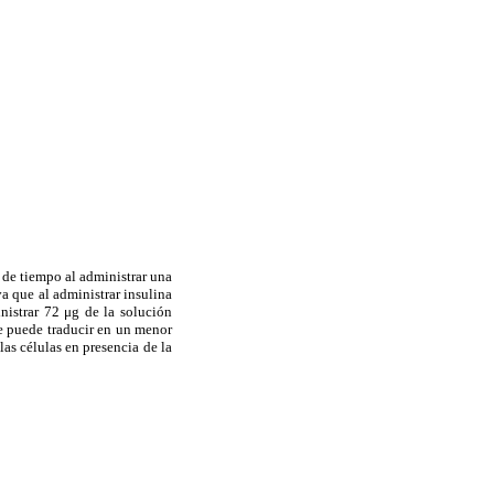
 de tiempo al administrar una
va que al administrar insulina
istrar 72 μg de la solución
se puede traducir en un menor
as células en presencia de la