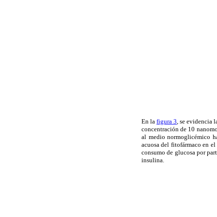
En la
figura 3
, se evidencia 
concentración de 10 nanomolar
al medio normoglicémico ha
acuosa del fitofármaco en el
consumo de glucosa por parte
insulina.