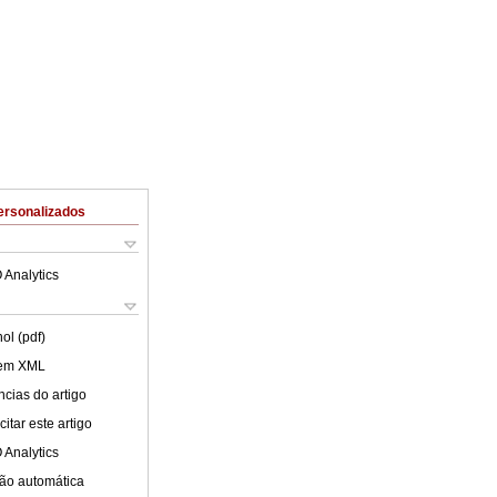
ersonalizados
 Analytics
ol (pdf)
 em XML
cias do artigo
itar este artigo
 Analytics
ão automática