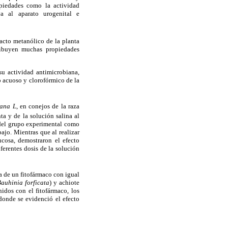
opiedades como la actividad
va al aparato urogenital e
racto metanólico de la planta
tribuyen muchas propiedades
 su actividad antimicrobiana,
o acuoso y clorofórmico de la
lana L
, en conejos de la raza
ta y de la solución salina al
 del grupo experimental como
ajo. Mientras que al realizar
cosa, demostraron el efecto
ferentes dosis de la solución
a de un fitofármaco con igual
auhinia forficata
) y achiote
idos con el fitofármaco, los
 donde se evidenció el efecto