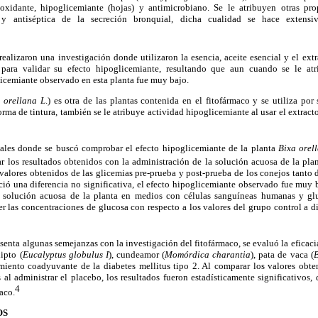
ioxidante, hipoglicemiante (hojas) y antimicrobiano. Se le atribuyen otras pr
te y antiséptica de la secreción bronquial, dicha cualidad se hace extensi
realizaron una investigación donde utilizaron la esencia, aceite esencial y el ext
 para validar su efecto hipoglicemiante, resultando que aun cuando se le a
glicemiante observado en esta planta fue muy bajo.
 orellana L
.) es otra de las plantas contenida en el fitofármaco y se utiliza por
orma de tintura, también se le atribuye actividad hipoglicemiante al usar el extract
ales donde se buscó comprobar el efecto hipoglicemiante de la planta
Bixa orel
 los resultados obtenidos con la administración de la solución acuosa de la plan
 valores obtenidos de las glicemias pre-prueba y post-prueba de los conejos tanto
ció una diferencia no significativa, el efecto hipoglicemiante observado fue muy b
do solución acuosa de la planta en medios con células sanguíneas humanas y glu
r las concentraciones de glucosa con respecto a los valores del grupo control a di
senta algunas semejanzas con la investigación del fitofármaco, se evaluó la eficaci
ipto (
Eucalyptus globulus I
), cundeamor (
Momórdica charantia
), pata de vaca (
B
miento coadyuvante de la diabetes mellitus tipo 2. Al comparar los valores obten
s al administrar el placebo, los resultados fueron estadísticamente significativos,
4
aco.
OS