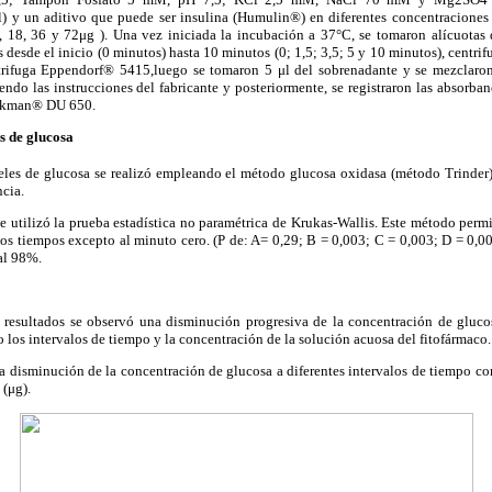
 y un aditivo que puede ser insulina (Humulin®) en diferentes concentraciones
9, 18, 36 y 72μg ). Una vez iniciada la incubación a 37°C, se tomaron alícuotas
s desde el inicio (0 minutos) hasta 10 minutos (0; 1,5; 3,5; 5 y 10 minutos), centr
rifuga Eppendorf® 5415,luego se tomaron 5 μl del sobrenadante y se mezclaron
ndo las instrucciones del fabricante y posteriormente, se registraron las absorban
eckman® DU 650.
s de glucosa
veles de glucosa se realizó empleando el método glucosa oxidasa (método Trinder)
ncia.
 se utilizó la prueba estadística no paramétrica de Krukas-Wallis. Este método perm
los tiempos excepto al minuto cero. (P de: A= 0,29; B = 0,003; C = 0,003; D = 0,0
 al 98%.
os resultados se observó una disminución progresiva de la concentración de gluco
os intervalos de tiempo y la concentración de la solución acuosa del fitofármaco.
 la disminución de la concentración de glucosa a diferentes intervalos de tiempo c
 (μg).