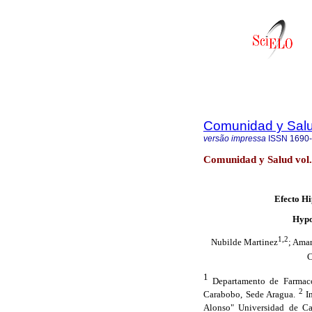
Comunidad y Sal
versão impressa
ISSN
1690
Comunidad y Salud vol
Efecto H
Hypo
1,2
Nubilde Martinez
; Amar
C
1
Departamento de Farmacol
2
Carabobo, Sede Aragua.
I
Alonso" Universidad de 