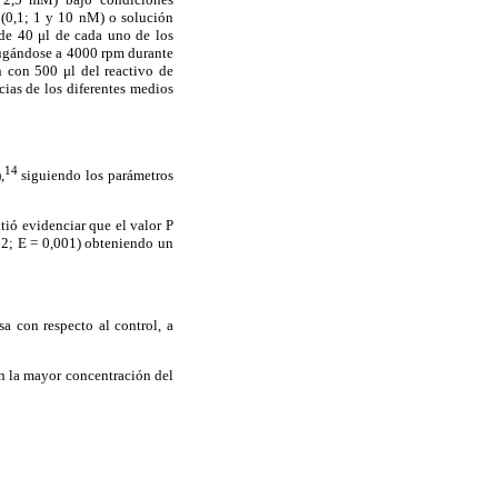
 (0,1; 1 y 10 nM) o solución
 de 40 μl de cada uno de los
ifugándose a 4000 rpm durante
 con 500 μl del reactivo de
cias de los diferentes medios
14
,
siguiendo los parámetros
itió evidenciar que el valor P
02; E = 0,001) obteniendo un
sa con respecto al control, a
on la mayor concentración del