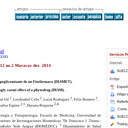
ud
Serviços P
-3293
Journal
.12 no.2 Maracay dez. 2014
SciELO
Artigo
ipoglicemiante de un Fitofármaco (DIAMET).
Espanh
gly
caemi effect of a phytodrug (DIAM).
Artigo
2
2
2
2
al Gil
, Leydisabel Celis
, Lucia Rodriguez
, Felix Romero
,
Referên
2,4
2,3
arlos Espino
; Dayana Requena
Como c
ogía y Fisiopatología, Escuela de Medicina, Universidad de
SciELO
nstituto de Investigaciones Biomedicas "Dr. Francisco J. Triana -
Traduç
3
Carabobo Sede Aragua (BIOMEDUC).
Departamento de Salud