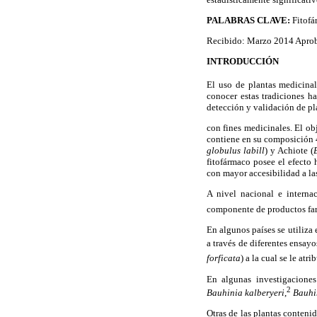
PALABRAS CLAVE:
Fitofá
Recibido: Marzo 2014 Aprob
INTRODUCCIÓN
El uso de plantas medicinal
conocer estas tradiciones h
detección y validación de pl
con fines medicinales. El o
contiene en su composición 
globulus labill
) y Achiote (
fitofármaco posee el efecto 
con mayor accesibilidad a l
A nivel nacional e interna
componente de productos far
En algunos países se utiliza
a través de diferentes ensayo
forficata
) a la cual se le a
En algunas investigaciones
2
Bauhinia kalberyeri
,
Bauhin
Otras de las plantas contenid