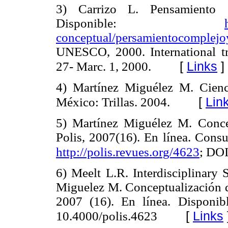
3) Carrizo L. Pensamiento co
Disponible:
conceptual/persamientocomplejoy
UNESCO, 2000. International tra
[
Links
]
27- Marc. 1, 2000.
4) Martínez Miguélez M. Cienci
[
Lin
México: Trillas. 2004.
5) Martínez Miguélez M. Concept
Polis, 2007(16). En línea. Cons
http://polis.revues.org/4623
; DOI
6) Meelt L.R. Interdisciplinary 
Miguelez M. Conceptualización de
2007 (16). En línea. Disponi
[
Links
10.4000/polis.4623